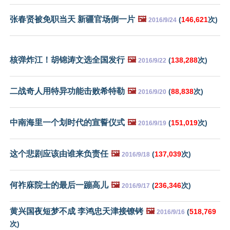
张春贤被免职当天 新疆官场倒一片
🖼️
(
146,621
次)
2016/9/24
核弹炸江！胡锦涛文选全国发行
🖼️
(
138,288
次)
2016/9/22
二战奇人用特异功能击败希特勒
🖼️
(
88,838
次)
2016/9/20
中南海里一个划时代的宣誓仪式
🖼️
(
151,019
次)
2016/9/19
这个悲剧应该由谁来负责任
🖼️
(
137,039
次)
2016/9/18
何祚庥院士的最后一蹦高儿
🖼️
(
236,346
次)
2016/9/17
黄兴国夜短梦不成 李鸿忠天津接镣铐
🖼️
(
518,769
2016/9/16
次)