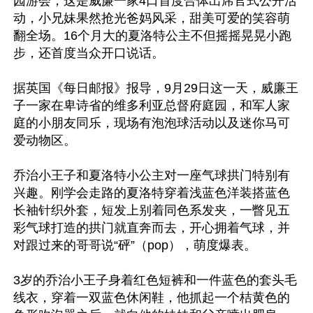
园游会，这是威廉一家4口首度合体出席官式公开活
动，小兄妹果然抢光爸妈风采，甜美可爱的笑容萌
翻全场。16个月大的夏洛特公主不但摇摇晃晃小跑
步，还首度当众开口说话。

据英国《每日邮报》报导，9月29日这一天，威廉王
子一家在卑诗省的维多利亚总督府庭园，和军人家
庭的小朋友同乐，现场有泡泡球活动以及迷你马可
爱动物区。

乔治小王子和夏洛特小公主对一座气球拱门特别有
兴趣。刚学会走路的夏洛特穿着浅蓝色洋装搭蓝色
长袖针织外套，短发上别着同色系发夹，一瞥见五
彩气球打造的拱门就直奔而去，开心拥着气球，并
对跟过来的哥哥说“砰”（pop），萌度爆表。

3岁的乔治小王子身着红色短裤和一件蓝色的套头毛
线衣，穿着一双蓝色休闲鞋，他抓起一个桔黄色的