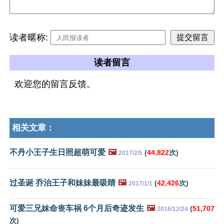
读者暱称:
读者留言
欢迎您的留言反馈。
相关文章：
不丹小王子生日照超萌可爱
🖼️
(
44,822
次)
2017/2/5
过圣诞 乔治王子和妹妹最吸睛
🖼️
(
42,426
次)
2017/1/1
可爱三兄妹命丧车祸 6个月后奇迹发生
🖼️
(
51,707
2016/12/24
次)