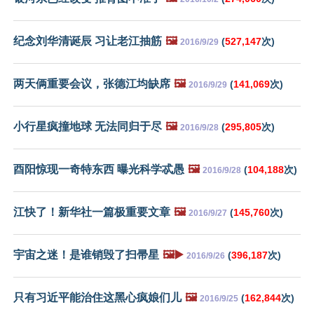
纪念刘华清诞辰 习让老江抽筋
🖼️
(
527,147
次)
2016/9/29
两天俩重要会议，张德江均缺席
🖼️
(
141,069
次)
2016/9/29
小行星疯撞地球 无法同归于尽
🖼️
(
295,805
次)
2016/9/28
酉阳惊现一奇特东西 曝光科学忒愚
🖼️
(
104,188
次)
2016/9/28
江快了！新华社一篇极重要文章
🖼️
(
145,760
次)
2016/9/27
宇宙之迷！是谁销毁了扫帚星
🖼️▶️
(
396,187
次)
2016/9/26
只有习近平能治住这黑心疯娘们儿
🖼️
(
162,844
次)
2016/9/25