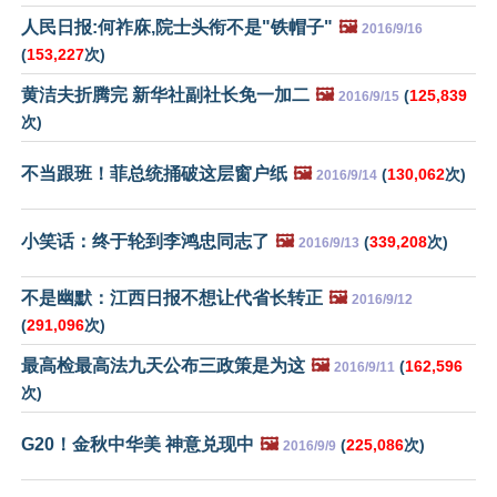
人民日报:何祚庥,院士头衔不是"铁帽子"
🖼️
2016/9/16
(
153,227
次)
黄洁夫折腾完 新华社副社长免一加二
🖼️
(
125,839
2016/9/15
次)
不当跟班！菲总统捅破这层窗户纸
🖼️
(
130,062
次)
2016/9/14
小笑话：终于轮到李鸿忠同志了
🖼️
(
339,208
次)
2016/9/13
不是幽默：江西日报不想让代省长转正
🖼️
2016/9/12
(
291,096
次)
最高检最高法九天公布三政策是为这
🖼️
(
162,596
2016/9/11
次)
G20！金秋中华美 神意兑现中
🖼️
(
225,086
次)
2016/9/9