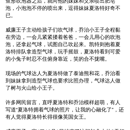
鱼形吹泡器之后，就向他的妹妹和父亲喷出肥皂
泡，小泡泡不停的喷出来，逗得妹妹夏洛特好奇不
已。

威廉王子主动给孩子们吹气球，乔治小王子全程黏
在旁边，一会儿紧紧搂着爸爸，一会儿用心的吹泡
泡，还拿起气球，试图自己吹起来。凯特则抱着夏
洛特排队拿造型气球，玩手摇鼓，夏洛特看到可爱
的小兔子时忍不住俯身靠近，笑的合不拢嘴。

现场的气球达人为夏洛特做了泰迪熊和花，乔治看
到妹妹拿到造型气球也要求比照办理，气球达人做
了树与火山给小王子。

许多网民留言，直呼夏洛特和乔治模样超萌，有人
写道“夏洛特拥着气球的照片，让我的心融化了”，还
有人觉得夏洛特长得很像英国女王。
