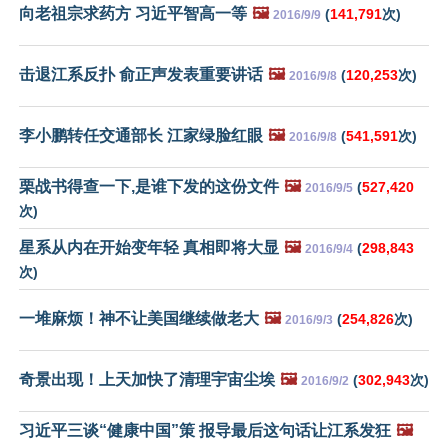
向老祖宗求药方 习近平智高一等
🖼️
(
141,791
次)
2016/9/9
击退江系反扑 俞正声发表重要讲话
🖼️
(
120,253
次)
2016/9/8
李小鹏转任交通部长 江家绿脸红眼
🖼️
(
541,591
次)
2016/9/8
栗战书得查一下,是谁下发的这份文件
🖼️
(
527,420
2016/9/5
次)
星系从内在开始变年轻 真相即将大显
🖼️
(
298,843
2016/9/4
次)
一堆麻烦！神不让美国继续做老大
🖼️
(
254,826
次)
2016/9/3
奇景出现！上天加快了清理宇宙尘埃
🖼️
(
302,943
次)
2016/9/2
习近平三谈“健康中国”策 报导最后这句话让江系发狂
🖼️