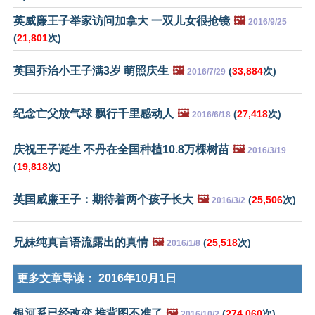
英威廉王子举家访问加拿大 一双儿女很抢镜
🖼️
2016/9/25
(
21,801
次)
英国乔治小王子满3岁 萌照庆生
🖼️
(
33,884
次)
2016/7/29
纪念亡父放气球 飘行千里感动人
🖼️
(
27,418
次)
2016/6/18
庆祝王子诞生 不丹在全国种植10.8万棵树苗
🖼️
2016/3/19
(
19,818
次)
英国威廉王子：期待着两个孩子长大
🖼️
(
25,506
次)
2016/3/2
兄妹纯真言语流露出的真情
🖼️
(
25,518
次)
2016/1/8
更多文章导读：
2016年10月1日
银河系已经改变 推背图不准了
🖼️
(
274,060
次)
2016/10/2