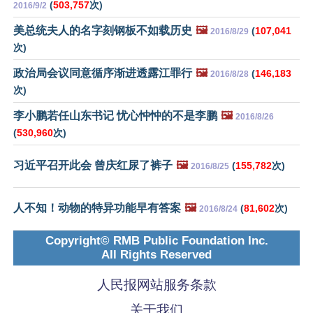
(
503,757
次)
2016/9/2
美总统夫人的名字刻钢板不如载历史
🖼️
(
107,041
2016/8/29
次)
政治局会议同意循序渐进透露江罪行
🖼️
(
146,183
2016/8/28
次)
李小鹏若任山东书记 忧心忡忡的不是李鹏
🖼️
2016/8/26
(
530,960
次)
习近平召开此会 曾庆红尿了裤子
🖼️
(
155,782
次)
2016/8/25
人不知！动物的特异功能早有答案
🖼️
(
81,602
次)
2016/8/24
Copyright© RMB Public Foundation Inc.
All Rights Reserved
人民报网站服务条款
关于我们