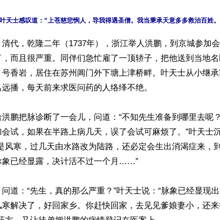
清代，乾隆二年（1737年），浙江举人洪鹏，到京城参加
了，而且很严重。同伴们急忙雇了一顶轿子，把他送到当地名
，号香岩，居住在苏州阊门外下塘上津桥畔。叶天士从小继承
远播，每天前来求医问药的人络绎不绝。

洪鹏把脉诊断了一会儿，问道：“不知先生准备到哪里去呢？
加会试，如果在半路上病几天，误了会试可麻烦了。”叶天士
单是风寒，过几天由水路改为陆路，还必定会生出消渴症来，
象已经显露，决计活不过一个月……”

问道：“先生，真的那么严重？”叶天士说：“脉象已经显现
风寒解决了，好回家乡。你赶快回家，去见见爹娘妻小，还来