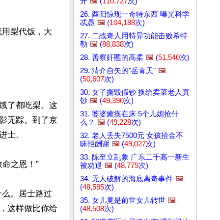
开
🖼️
(
110,727
次)
26. 酉阳惊现一奇特东西 曝光科学
忒愚
🖼️
(
104,188
次)
就用梨代饭，大
27. 二战奇人用特异功能击败希特
勒
🖼️
(
88,838
次)
28. 善察奸慝的高柔
🖼️
(
51,540
次)
29. 清介自矢的"岳青天"
🖼️
(
50,607
次)
30. 女子撕毁假钞 换给卖菜老人真
钞
🖼️
(
49,390
次)
饿了都吃梨。这
31. 婆婆瘫痪在床 5个儿媳抢什
影无踪。到了京
么？
🖼️
(
49,228
次)
士。

32. 老人丢失7500元 女孩拾金不
昧拒酬谢
🖼️
(
49,027
次)
33. 陈至立乱象 广东二千高一新生
命之恩！”

被劝退
🖼️
(
48,779
次)
34. 无人破解的海底离奇事件
🖼️
(
48,585
次)
什么。居士路过
35. 女儿竟是前世女儿转世
🖼️
，这样做比你给
(
48,508
次)