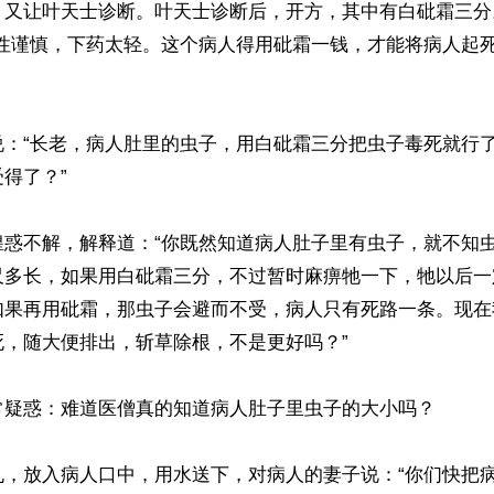
，又让叶天士诊断。叶天士诊断后，开方，其中有白砒霜三分
天性谨慎，下药太轻。这个病人得用砒霜一钱，才能将病人起
说：“长老，病人肚里的虫子，用白砒霜三分把虫子毒死就行
得了？”

惶惑不解，解释道：“你既然知道病人肚子里有虫子，就不知
尺多长，如果用白砒霜三分，不过暂时麻痹牠一下，牠以后一
如果再用砒霜，那虫子会避而不受，病人只有死路一条。现在
，随大便排出，斩草除根，不是更好吗？”

常疑惑：难道医僧真的知道病人肚子里虫子的大小吗？

丸，放入病人口中，用水送下，对病人的妻子说：“你们快把