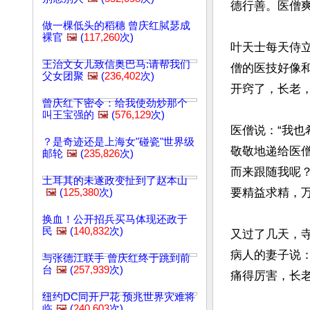
德行善。医僧爽
做一棵低头的稻穗 曾庆红脦瑟成
裸官
🖼️
(
117,260
次)
叶天士每天侍
王治文女儿致信奥巴马:请帮我们
僧的医技好像
父女团聚
🖼️
(
236,402
次)
开窍了，长老，
曾庆红下密令：给我使劲炒那个
叫王宝强的
🖼️
(
576,129
次)
医僧说：“我
？是奇迹还是上海女"碰瓷"世界级
敬敬地递给医
邮轮
🖼️
(
235,826
次)
而来跟随我呢
土耳其的未遂政变扯到了赵本山
要精益求精，万
🖼️
(
125,380
次)
换血！公开招兵买马体现还政于
民
🖼️
(
140,832
次)
又过了几天，
病人的妻子说
与张德江联手 曾庆红终于跳到前
台
🖼️
(
257,939
次)
痛得厉害，长老
纽约DC同开尸花 预兆世界灾难将
临
🖼️
(
240,603
次)