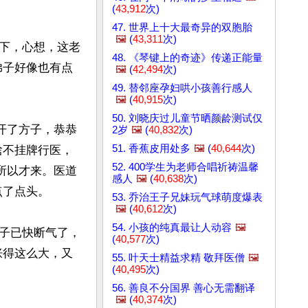
(
43,912
次)
47. 世界上十大最奇异的双胞胎
🖼️
(
43,311
次)
下，心想，这老
48. 《琴键上的奇迹》传递正能量
弟子好像也有点
🖼️
(
42,494
次)
49. 替邻座孕妇哄小孩善行感人
🖼️
(
40,915
次)
50. 刘晓庆过儿童节晒颜龄测试仅
开了方子，恭恭
2岁
🖼️
(
40,832
次)
51. 香蕉皮用处多
🖼️
(
40,644
次)
啥不挂牌行医，
52. 400学生为老师合唱祈祷温馨
所以才来。医道
感人
🖼️
(
40,638
次)
了点头。

53. 乔治王子兄妹玩气球萌度爆表
🖼️
(
40,612
次)
54. 小孩的纯真最让人动容
🖼️
子已快断气了，
(
40,577
次)
胀得这么大，又
55. 叶天士精益求精 敬拜医僧
🖼️
(
40,495
次)
56. 善良不分国界 善心无需翻译
🖼️
(
40,374
次)