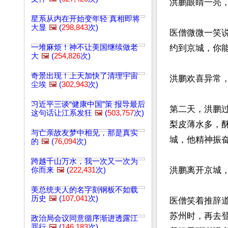
洪鹏眼睛一亮，
星系从内在开始变年轻 真相即将
大显
🖼️
(
298,843
次)
医僧微微一笑
一堆麻烦！神不让美国继续做老
约到京城，你能
大
🖼️
(
254,826
次)
奇景出现！上天加快了清理宇宙
洪鹏欢喜异常，
尘埃
🖼️
(
302,943
次)
习近平三谈“健康中国”策 报导最后
第二天，洪鹏
这句话让江系发狂
🖼️
(
503,757
次)
梨皮薄水多，
与亡亲故友梦中相见，那是真实
城，他精神振
的
🖼️
(
76,094
次)
跨越千山万水，我一次又一次为
洪鹏离开京城，
你而来
🖼️
(
222,431
次)
美总统夫人的名字刻钢板不如载
历史
🖼️
(
107,041
次)
医僧笑着推辞
苏州时，再去
政治局会议同意循序渐进透露江
罪行
🖼️
(
146,183
次)