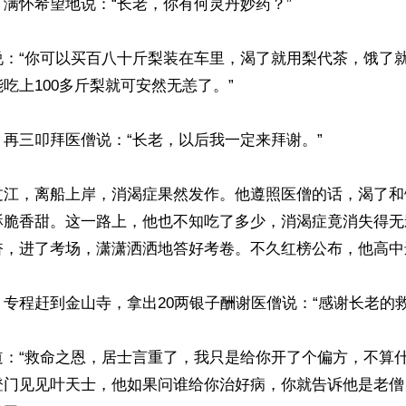
满怀希望地说：“长老，你有何灵丹妙药？”

说：“你可以买百八十斤梨装在车里，渴了就用梨代茶，饿了
吃上100多斤梨就可安然无恙了。”

再三叩拜医僧说：“长老，以后我一定来拜谢。”

过江，离船上岸，消渴症果然发作。他遵照医僧的话，渴了和
酥脆香甜。这一路上，他也不知吃了多少，消渴症竟消失得无
奋，进了考场，潇潇洒洒地答好考卷。不久红榜公布，他高中进
专程赶到金山寺，拿出20两银子酬谢医僧说：“感谢长老的救
道：“救命之恩，居士言重了，我只是给你开了个偏方，不算
登门见见叶天士，他如果问谁给你治好病，你就告诉他是老僧