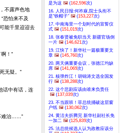
是为这
🖼️
(
162,596
次)
，不露声色地
16. 人民日报:何祚庥,院士头衔不
是"铁帽子"
🖼️
(
153,227
次)
：“恐怕来不及
17. 中南海里一个划时代的宣誓仪
可能千里迢迢去
式
🖼️
(
151,019
次)
18. 张春贤被免职当天 新疆官场倒
一片
🖼️
(
146,621
次)
19. 江快了！新华社一篇极重要文
！”

章
🖼️
(
145,760
次)
20. 两天俩重要会议，张德江均缺
席
🖼️
(
141,069
次)
无疑。”

21. 核弹炸江！胡锦涛文选全国发
行
🖼️
(
138,288
次)
22. 这个悲剧应该由谁来负责任
他话中有话，连
🖼️
(
137,039
次)
23. 不当跟班！菲总统捅破这层窗
户纸
🖼️
(
130,062
次)
24. 黄洁夫折腾完 新华社副社长免
治……”

一加二
🖼️
(
125,839
次)
25. 法总统候选人认为政教应该分