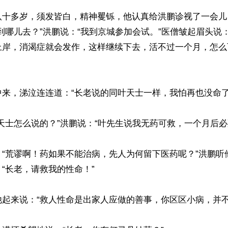
八十多岁，须发皆白，精神矍铄，他认真给洪鹏诊视了一会儿
到哪儿去？”洪鹏说：“我到京城参加会试。”医僧皱起眉头说
上岸，消渴症就会发作，这样继续下去，活不过一个月，怎么
来，涕泣连连道：“长老说的同叶天士一样，我怕再也没命了啊
天士怎么说的？”洪鹏说：“叶先生说我无药可救，一个月后必死
：“荒谬啊！药如果不能治病，先人为何留下医药呢？”洪鹏听
“长老，请救我的性命！”

起来说：“救人性命是出家人应做的善事，你区区小病，并不难