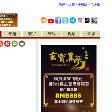
简体
-
正體
-
手机版
-
电子报
专题
寰宇
维权
视频
杂谈