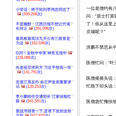
一位老僧约有
小笑话：终于轮到李鸿忠同志了
🖼️
(
339,208
次)
问：“居士打算
了！你从这里
不是幽默：江西日报不想让代省
长转正
🖼️
(
291,096
次)
京城呢？”

最高检最高法九天公布三政策是
为这
🖼️
(
162,596
次)
洪鹏不禁悲从中
G20！金秋中华美 神意兑现中
🖼️
(
225,086
次)
医僧忙问：“叶
向老祖宗求药方 习近平智高一等
🖼️
(
141,791
次)
医僧摇摇头说
击退江系反扑 俞正声发表重要讲
忙跪下叩头说：
话
🖼️
(
120,253
次)
李小鹏转任交通部长 江家绿脸红
眼
🖼️
(
541,591
次)
医僧急忙搀扶他
栗战书得查一下,是谁下发的这份
文件
🖼️
(
527,420
次)