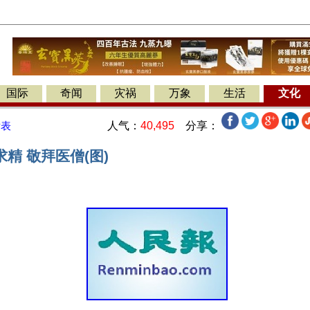
国际
奇闻
灾祸
万象
生活
文化
人气：
40,495
分享：
发表
精 敬拜医僧(图)