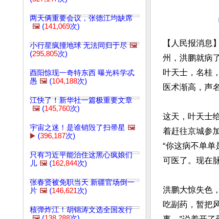
两天俩重要会议，张德江均缺席
🖼️
(
141,069
次)
【人民报消息】
小行星疯撞地球 无法同归于尽
🖼️
(
295,805
次)
州，洪鹏就病
叶天士，名桂
酉阳惊现一奇特东西 曝光科学忒
愚
🖼️
(
104,188
次)
医术渐高，声名
江快了！新华社一篇极重要文章
🖼️
(
145,760
次)
这天，叶天士给
宇宙之迷！是谁销毁了扫帚星
🖼️
着赶往京城参
▶️
(
396,187
次)
“你这病不单
只有习近平能治住这黑心疯娘们
可医了。现在脉
儿
🖼️
(
162,844
次)
张春贤被免职当天 新疆官场倒一
洪鹏大惊失色，
片
🖼️
(
146,621
次)
吃副药，暂把
核弹炸江！胡锦涛文选全国发行
🖼️
(
138,288
次)