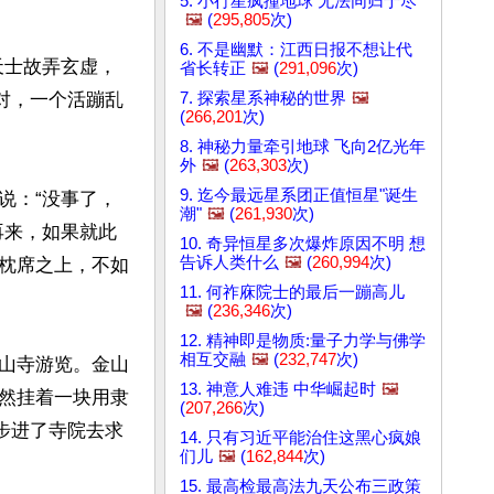
5. 小行星疯撞地球 无法同归于尽
🖼️
(
295,805
次)
6. 不是幽默：江西日报不想让代
天士故弄玄虚，
省长转正
🖼️
(
291,096
次)
7. 探索星系神秘的世界
🖼️
对，一个活蹦乱
(
266,201
次)
8. 神秘力量牵引地球 飞向2亿光年
外
🖼️
(
263,303
次)
9. 迄今最远星系团正值恒星"诞生
说：“没事了，
潮"
🖼️
(
261,930
次)
再来，如果就此
10. 奇异恒星多次爆炸原因不明 想
告诉人类什么
🖼️
(
260,994
次)
枕席之上，不如
11. 何祚庥院士的最后一蹦高儿
🖼️
(
236,346
次)
12. 精神即是物质:量子力学与佛学
相互交融
🖼️
(
232,747
次)
山寺游览。金山
13. 神意人难违 中华崛起时
🖼️
然挂着一块用隶
(
207,266
次)
步进了寺院去求
14. 只有习近平能治住这黑心疯娘
们儿
🖼️
(
162,844
次)
15. 最高检最高法九天公布三政策