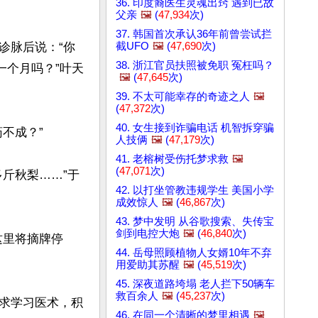
36. 印度裔医生灵魂出窍 遇到已故
父亲
🖼️
(
47,934
次)
37. 韩国首次承认36年前曾尝试拦
截UFO
🖼️
(
47,690
次)
诊脉后说：“你
38. 浙江官员扶照被免职 冤枉吗？
一个月吗？”叶天
🖼️
(
47,645
次)
39. 不太可能幸存的奇迹之人
🖼️
(
47,372
次)
40. 女生接到诈骗电话 机智拆穿骗
成？”

人技俩
🖼️
(
47,179
次)
41. 老榕树受伤托梦求救
🖼️
(
47,071
次)
斤秋梨……”于
42. 以打坐管教违规学生 美国小学
成效惊人
🖼️
(
46,867
次)
43. 梦中发明 从谷歌搜索、失传宝
剑到电控大炮
🖼️
(
46,840
次)
这里将摘牌停
44. 岳母照顾植物人女婿10年不弃
用爱助其苏醒
🖼️
(
45,519
次)
45. 深夜道路垮塌 老人拦下50辆车
救百余人
🖼️
(
45,237
次)
求学习医术，积
46. 在同一个清晰的梦里相遇
🖼️