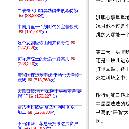
事。”说着开了
二战奇人用特异功能击败希特勒
🖼️
(
88,838
次)
洪鹏心事重重
况且他不过是
中南海里一个划时代的宣誓仪式
🖼️
(
151,019
次)
跳的人哪能一个
这个悲剧应该由谁来负责任
🖼️
(
137,039
次)
第二天，洪鹏
何祚庥院士的最后一蹦高儿
🖼️
还是一块儿进
(
236,346
次)
打退堂鼓，数
黄兴国夜短梦不成 李鸿忠天津接
死在科场之中。
镣铐
🖼️
(
518,769
次)
人民日报:何祚庥,院士头衔不是"铁
船行到浦口遇
帽子"
🖼️
(
153,227
次)
寺层层迭迭的
黄洁夫折腾完 新华社副社长免一
书写的“医僧
加二
🖼️
(
125,839
次)
医。

不当跟班！菲总统捅破这层窗户
纸
🖼️
(
130,062
次)