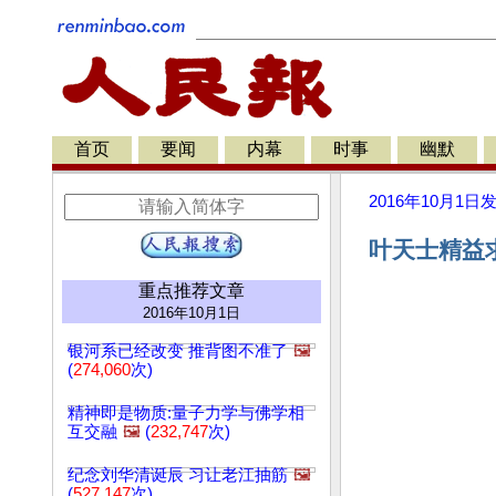
首页
要闻
内幕
时事
幽默
2016年10月1日
叶天士精益求
重点推荐文章
2016年10月1日
银河系已经改变 推背图不准了
🖼️
(
274,060
次)
精神即是物质:量子力学与佛学相
互交融
🖼️
(
232,747
次)
纪念刘华清诞辰 习让老江抽筋
🖼️
(
527,147
次)