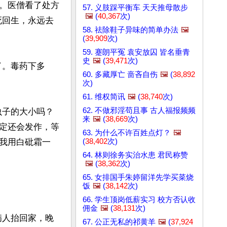
。医僧看了处方
57. 义肢踩平衡车 天天推母散步
🖼️
(
40,367
次)
死回生，永远去
58. 祛除鞋子异味的简单办法
🖼️
(
39,909
次)
59. 蹇朗平冤 袁安放囚 皆名垂青
史
🖼️
(
39,471
次)
了。毒药下多
60. 多藏厚亡 啬吝自伤
🖼️
(
38,892
次)
61. 维权简讯
🖼️
(
38,740
次)
62. 不做邪淫苟且事 古人福报频频
虫子的大小吗？
来
🖼️
(
38,669
次)
定还会发作，等
63. 为什么不许百姓点灯？
🖼️
(
38,402
次)
我用白砒霜一
64. 林则徐务实治水患 君民称赞
🖼️
(
38,362
次)
65. 女排国手朱婷留洋先学买菜烧
饭
🖼️
(
38,142
次)
66. 学生顶岗低薪实习 校方否认收
佣金
🖼️
(
38,131
次)
病人抬回家，晚
67. 公正无私的祁黄羊
🖼️
(
37,924