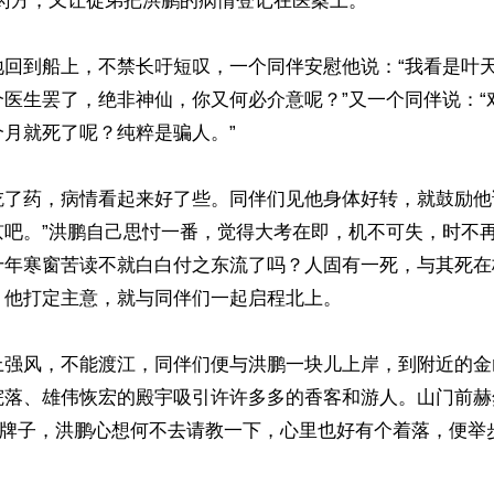
药方，又让徒弟把洪鹏的病情登记在医案上。

地回到船上，不禁长吁短叹，一个同伴安慰他说：“我看是叶
个医生罢了，绝非神仙，你又何必介意呢？”又一个同伴说：“
月就死了呢？纯粹是骗人。”

吃了药，病情看起来好了些。同伴们见他身体好转，就鼓励他
京吧。”洪鹏自己思忖一番，觉得大考在即，机不可失，时不
十年寒窗苦读不就白白付之东流了吗？人固有一死，与其死在
他打定主意，就与同伴们一起启程北上。

上强风，不能渡江，同伴们便与洪鹏一块儿上岸，到附近的金
院落、雄伟恢宏的殿宇吸引许许多多的香客和游人。山门前赫
”大牌子，洪鹏心想何不去请教一下，心里也好有个着落，便举