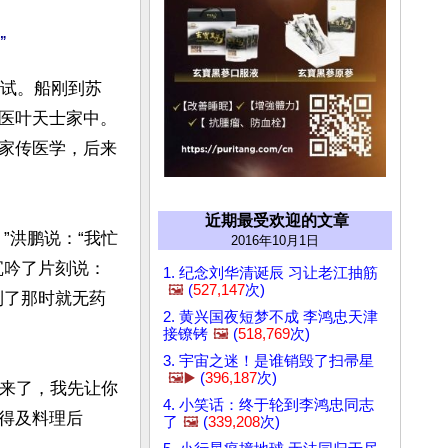
会试。船刚到苏
医叶天士家中。
家传医学，后来
近期最受欢迎的文章
”洪鹏说：“我忙
2016年10月1日
沉吟了片刻说：
1. 纪念刘华清诞辰 习让老江抽筋
🖼️
(
527,147
次)
到了那时就无药
2. 黄兴国夜短梦不成 李鸿忠天津
接镣铐
🖼️
(
518,769
次)
3. 宇宙之迷！是谁销毁了扫帚星
🖼️▶️
(
396,187
次)
出来了，我先让你
4. 小笑话：终于轮到李鸿忠同志
得及料理后
了
🖼️
(
339,208
次)