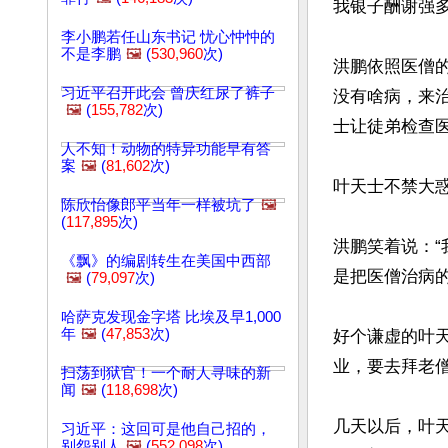
我银子酬谢强多
李小鹏若任山东书记 忧心忡忡的
不是李鹏
🖼️
(
530,960
次)
洪鹏依照医僧
习近平召开此会 曾庆红尿了裤子
没有啥病，来治
🖼️
(
155,782
次)
士让徒弟检查医
人不知！动物的特异功能早有答
案
🖼️
(
81,602
次)
叶天士不禁大惑
陈欣怡像郎平当年一样被坑了
🖼️
(
117,895
次)
洪鹏笑着说：
《飘》的编剧转生在美国中西部
是把医僧治病的
🖼️
(
79,097
次)
哈萨克发现金字塔 比埃及早1,000
年
🖼️
(
47,853
次)
好个谦虚的叶
业，要去拜老僧
扫荡到狱官！一个耐人寻味的新
闻
🖼️
(
118,698
次)
几天以后，叶
习近平：这回可是他自己招的，
别怨别人
🖼️
(
552,098
次)