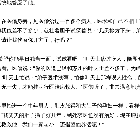
快地答应了他。

立在医僧身旁，见医僧治过一百多个病人，医术和自己不相上
和我也差不了多少，就壮着胆子试探着说：“几天抄方下来，
请让我代替你开方子，行吗？”

也希望你能早日独当一面，试试看吧。”叶天士诊过病人，随即
僧看。医僧说：“你的医道已经和苏州的叶天士差不多了，为
？”叶天士忙说：“弟子医术浅薄，怕像叶天士那样误人性命，
无一失，才能挂牌行医治病救人。”医僧听了，非常满意地点
寺里抬进一个中年男人，肚皮胀得和大肚子的孕妇一样，看样
：“我丈夫的肚子痛了好几年，到处求医也没有治好，现在肿
救救他，我们一家老小，还指望他养活呢！”
