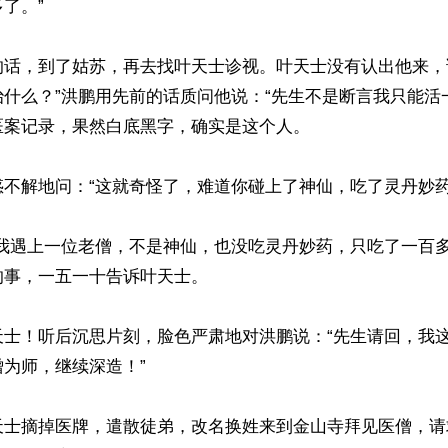
了。”

的话，到了姑苏，再去找叶天士诊视。叶天士没有认出他来，
什么？”洪鹏用先前的话质问他说：“先生不是断言我只能活
案记录，果然白底黑字，确实是这个人。

不解地问：“这就奇怪了，难道你碰上了神仙，吃了灵丹妙药不
“我遇上一位老僧，不是神仙，也没吃灵丹妙药，只吃了一百多
事，一五一十告诉叶天士。

天士！听后沉思片刻，脸色严肃地对洪鹏说：“先生请回，我
为师，继续深造！”

天士摘掉医牌，遣散徒弟，改名换姓来到金山寺拜见医僧，请