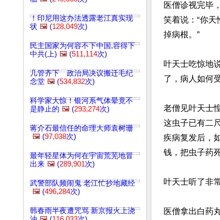
医僧诊视完毕
！印尼用这办法透露老江真实现
笑着说：“你
状
🖼️
(
128,049
次)
掉病根。”

民主国家为何容不下中国,容得下
中共(上)
🖼️
(
511,114
次)
叶天士吃惊地
几管齐下 政治局决议搬迁毛纪
了，病人如何受
念堂
🖼️
(
534,832
次)
科学家大惊！银河系气体晕竟不
老僧见叶天士
是静止的
🖼️
(
293,274
次)
这虫子已有二
蒋介石最信任的命理大师袁树珊
🖼️
(
97,038
次)
疾病复发后，
钱，把虫子药死
最年轻星体为何在宇宙荒芜地冒
出来
🖼️
(
289,901
次)
叶天士听了非
武警部队频闹鬼 老江忙抄地藏经
🖼️
(
496,284
次)
韩春雨半夜遭咒骂 新京报火上浇
医僧拿出白药
油
🖼️
(
116,033
次)