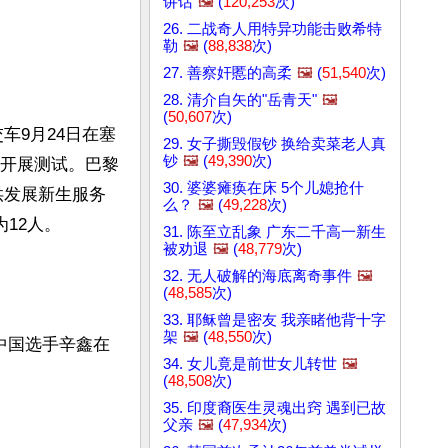
讲话
🖼️
(
120,253
次)
26. 二战奇人用特异功能击败希特
勒
🖼️
(
88,838
次)
27. 善察奸慝的高柔
🖼️
(
51,540
次)
28. 清介自矢的"岳青天"
🖼️
(
50,607
次)
交车9月24日在塞
29. 女子撕毁假钞 换给卖菜老人真
钞
🖼️
(
49,390
次)
度开展测试。巴黎
30. 婆婆瘫痪在床 5个儿媳抢什
供发展新生服务
么？
🖼️
(
49,228
次)
12人。

31. 陈至立乱象 广东二千高一新生
被劝退
🖼️
(
48,779
次)
32. 无人破解的海底离奇事件
🖼️
(
48,585
次)
33. 耶稣曾是密友 我亲睹他背十字
架
🖼️
(
48,550
次)
中国选手辛鑫在
34. 女儿竟是前世女儿转世
🖼️
(
48,508
次)
35. 印度裔医生灵魂出窍 遇到已故
父亲
🖼️
(
47,934
次)