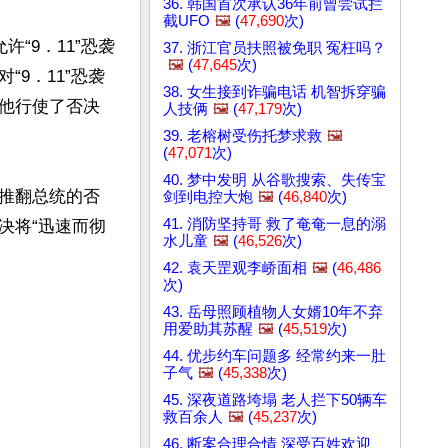
36. 韩国首次承认36年前曾尝试拦
截UFO
🖼️
(
47,690
次)
“9．11”恐袭
37. 浙江官员扶照被免职 冤枉吗？
🖼️
(
47,645
次)
9．11”恐袭
38. 女生接到诈骗电话 机智拆穿骗
他行使了否决
人技俩
🖼️
(
47,179
次)
39. 老榕树受伤托梦求救
🖼️
(
47,071
次)
40. 梦中发明 从谷歌搜索、失传宝
推翻总统的否
剑到电控大炮
🖼️
(
46,840
次)
41. 消防坚持哥 救了奄奄一息的溺
决将“迅速而彻
水儿童
🖼️
(
46,526
次)
42. 袁天罡观李峤面相
🖼️
(
46,486
次)
43. 岳母照顾植物人女婿10年不弃
用爱助其苏醒
🖼️
(
45,519
次)
44. 优步约车问题多 经常约来一肚
子气
🖼️
(
45,338
次)
45. 深夜道路垮塌 老人拦下50辆车
救百余人
🖼️
(
45,237
次)
46. 断案合理合情 深受百姓欢迎