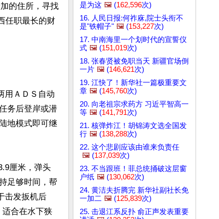
是为这
🖼️
(
162,596
次)
曼泰加的住所，寻找
16. 人民日报:何祚庥,院士头衔不
巴西任职最长的财
是"铁帽子"
🖼️
(
153,227
次)
17. 中南海里一个划时代的宣誓仪
式
🖼️
(
151,019
次)
18. 张春贤被免职当天 新疆官场倒
一片
🖼️
(
146,621
次)
19. 江快了！新华社一篇极重要文
章
🖼️
(
145,760
次)
两用ＡＤＳ自动
20. 向老祖宗求药方 习近平智高一
任务后登岸或潜
等
🖼️
(
141,791
次)
陆地模式即可继
21. 核弹炸江！胡锦涛文选全国发
行
🖼️
(
138,288
次)
22. 这个悲剧应该由谁来负责任
🖼️
(
137,039
次)
.9厘米，弹头
23. 不当跟班！菲总统捅破这层窗
户纸
🖼️
(
130,062
次)
持足够时间，帮
24. 黄洁夫折腾完 新华社副社长免
于击发扳机后
一加二
🖼️
(
125,839
次)
，适合在水下狭
25. 击退江系反扑 俞正声发表重要