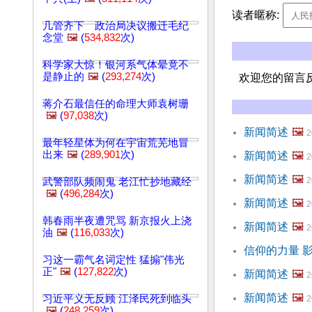
读者暱称:
几管齐下 政治局决议搬迁毛纪
念堂
🖼️
(
534,832
次)
科学家大惊！银河系气体晕竟不
是静止的
🖼️
(
293,274
次)
欢迎您的留言
蒋介石最信任的命理大师袁树珊
🖼️
(
97,038
次)
新闻简述
🖼️
2
最年轻星体为何在宇宙荒芜地冒
出来
🖼️
(
289,901
次)
新闻简述
🖼️
2
新闻简述
🖼️
2
武警部队频闹鬼 老江忙抄地藏经
🖼️
(
496,284
次)
新闻简述
🖼️
2
韩春雨半夜遭咒骂 新京报火上浇
新闻简述
🖼️
2
油
🖼️
(
116,033
次)
信仰的力量 
习这一霸气名词定性 猛搧"伟光
正"
🖼️
(
127,822
次)
新闻简述
🖼️
2
新闻简述
🖼️
习近平义无反顾 江泽民死到临头
2
🖼️
(
248,259
次)