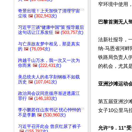
窄环境中使用，
奇景出现！上天加快了清理宇宙
尘埃
🖼️
(
302,943
次)
巴黎首测无人
习近平三谈“健康中国”策 报导最后
这句话让江系发狂
🖼️
(
503,757
次)
法新社报导，一
与亡亲故友梦中相见，那是真实
纳-马恩省河畔
的
🖼️
(
76,094
次)
铁路局负责人
跨越千山万水，我一次又一次为
你而来
🖼️
(
222,431
次)
的机会，尤其是
美总统夫人的名字刻钢板不如载
历史
🖼️
(
107,041
次)
亚洲沙滩运动会
政治局会议同意循序渐进透露江
罪行
🖼️
(
146,183
次)
第五届亚洲沙滩
李小鹏若任山东书记 忧心忡忡的
女子10公里马
不是李鹏
🖼️
(
530,960
次)
习近平召开此会 曾庆红尿了裤子
允许“9．11
🖼️
(
155,782
次)