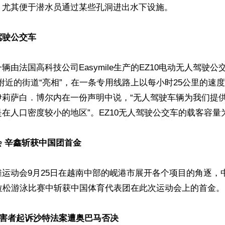
尤其便于潜水员通过某些孔洞进出水下设施。

驾驶公交车
辆由法国高科技公司Easymile生产的EZ10电动无人驾驶公
附近的街道“亮相”，在一条专用线路上以每小时25公里的速
伊莉萨白．博尔内在一份声明中说，“无人驾驶车辆为我们提
在人口密度较小的地区”。EZ10无人驾驶公交车的载客容量为
 辛鑫斩获中国团首金
运动会9月25日在越南中部的岘港市展开各个项目的角逐，
拉松游泳比赛中斩获中国体育代表团在此次运动会上的首金。

”受害者起诉沙特法案遭奥巴马否决