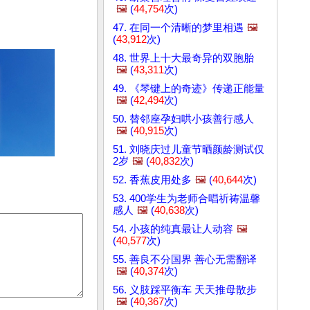
🖼️
(
44,754
次)
47. 在同一个清晰的梦里相遇
🖼️
(
43,912
次)
48. 世界上十大最奇异的双胞胎
🖼️
(
43,311
次)
49. 《琴键上的奇迹》传递正能量
🖼️
(
42,494
次)
50. 替邻座孕妇哄小孩善行感人
🖼️
(
40,915
次)
51. 刘晓庆过儿童节晒颜龄测试仅
2岁
🖼️
(
40,832
次)
52. 香蕉皮用处多
🖼️
(
40,644
次)
53. 400学生为老师合唱祈祷温馨
感人
🖼️
(
40,638
次)
54. 小孩的纯真最让人动容
🖼️
(
40,577
次)
55. 善良不分国界 善心无需翻译
🖼️
(
40,374
次)
56. 义肢踩平衡车 天天推母散步
🖼️
(
40,367
次)