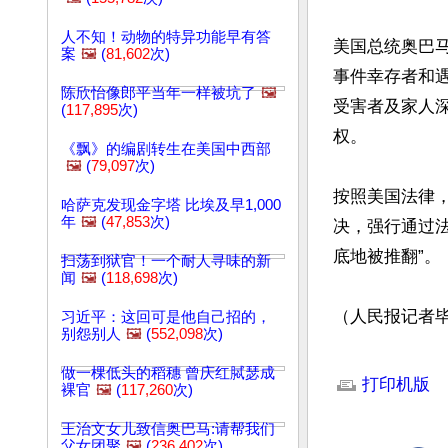
人不知！动物的特异功能早有答
美国总统奥巴马
案
🖼️
(
81,602
次)
事件幸存者和遇
陈欣怡像郎平当年一样被坑了
🖼️
受害者及家人
(
117,895
次)
权。

《飘》的编剧转生在美国中西部
🖼️
(
79,097
次)
按照美国法律
哈萨克发现金字塔 比埃及早1,000
年
🖼️
(
47,853
次)
决，强行通过
底地被推翻”。

扫荡到狱官！一个耐人寻味的新
闻
🖼️
(
118,698
次)
（人民报记者
习近平：这回可是他自己招的，
别怨别人
🖼️
(
552,098
次)
文章网址: http://w
做一棵低头的稻穗 曾庆红脦瑟成
打印机版
裸官
🖼️
(
117,260
次)
王治文女儿致信奥巴马:请帮我们
父女团聚
🖼️
(
236,402
次)