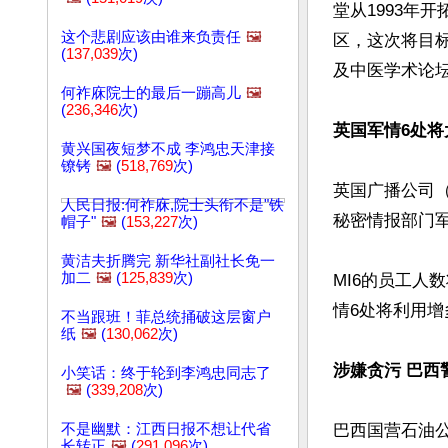
堂从1993年
这个悲剧应该由谁来负责任
🖼️
区，这次将目
(
137,039
次)
及中医学术论坛
何祚庥院士的最后一蹦高儿
🖼️
(
236,346
次)
英国军情6处将
黄兴国夜短梦不成 李鸿忠天津接
镣铐
🖼️
(
518,769
次)
英国广播公司
人民日报:何祚庥,院士头衔不是"铁
秘密情报部门军
帽子"
🖼️
(
153,227
次)
黄洁夫折腾完 新华社副社长免一
加二
🖼️
(
125,839
次)
MI6的员工人
情6处将利用增
不当跟班！菲总统捅破这层窗户
纸
🖼️
(
130,062
次)
涉嫌贪污 巴西
小笑话：终于轮到李鸿忠同志了
🖼️
(
339,208
次)
不是幽默：江西日报不想让代省
巴西国营石油公
长转正
🖼️
(
291,096
次)