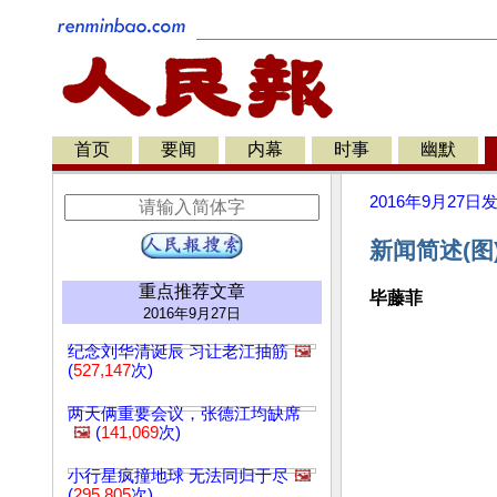
首页
要闻
内幕
时事
幽默
2016年9月27日
新闻简述(图
重点推荐文章
毕藤菲
2016年9月27日
纪念刘华清诞辰 习让老江抽筋
🖼️
(
527,147
次)
两天俩重要会议，张德江均缺席
🖼️
(
141,069
次)
小行星疯撞地球 无法同归于尽
🖼️
(
295,805
次)