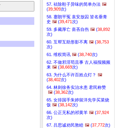
57. 祛除鞋子异味的简单办法
🖼️
(
39,909
次)
58. 蹇朗平冤 袁安放囚 皆名垂青
史
🖼️
(
39,471
次)
59. 多藏厚亡 啬吝自伤
🖼️
(
38,892
次)
60. 互帮互助形影不离
🖼️
(
38,753
次)
61. 维权简讯
🖼️
(
38,740
次)
62. 不做邪淫苟且事 古人福报频频
来
🖼️
(
38,669
次)
63. 为什么不许百姓点灯？
🖼️
(
38,402
次)
64. 林则徐务实治水患 君民称赞
🖼️
(
38,362
次)
65. 女排国手朱婷留洋先学买菜烧
饭
🖼️
(
38,142
次)
66. 公正无私的祁黄羊
🖼️
(
37,924
次)
67. 吕思诚劝民敦睦
🖼️
(
37,772
次)