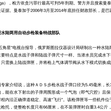
Mantega），检方依贪污罪行最高可判5年刑期。警方并且搜索
证据。曼泰加于2006年3月至2014年底担任财政部长，是
型水陆两用自动步枪装备特战部队
“五角星”电视台报导，俄罗斯图拉仪器设计局研制出一种水陆
主要特点是水战子弹和陆战子弹尺寸一样。当潜水员完成水下
，只需换上陆战弹匣，并将枪上气体调节阀从水下模式切换成
专家介绍说，这种ＡＤＳ步枪水战子弹口径为5.45毫米，长3
构，能在水下射出的子弹周围形成一个气泡（即气穴腔）且保
射程内沿正确弹道稳定、高速“飞行”。该枪弹匣等一些机件位
枪托，使整枪长度只有66厘米，在不装弹匣时自重3.4公斤