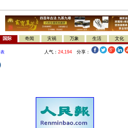
国际
奇闻
灾祸
万象
生活
文化
人气：
24,194
分享：
发表
)