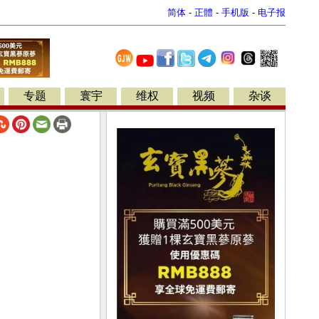
简体
-
正體
-
手机版
-
电子报
专题
寰宇
维权
视频
杂谈