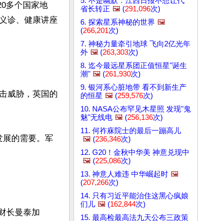
5. 不是幽默：江西日报不想让代
20多个国家地
省长转正
🖼️
(
291,096
次)
义诊、健康讲座
6. 探索星系神秘的世界
🖼️
(
266,201
次)
7. 神秘力量牵引地球 飞向2亿光年
外
🖼️
(
263,303
次)
8. 迄今最远星系团正值恒星"诞生
潮"
🖼️
(
261,930
次)
9. 银河系心脏地带 看不到新生产
攻击威胁，英国的
的恒星
🖼️
(
259,576
次)


10. NASA公布罕见木星照 发现"鬼
魅"无线电
🖼️
(
256,136
次)
11. 何祚庥院士的最后一蹦高儿
术发展的需要。军
🖼️
(
236,346
次)
12. G20！金秋中华美 神意兑现中
🖼️
(
225,086
次)
13. 神意人难违 中华崛起时
🖼️
(
207,266
次)
14. 只有习近平能治住这黑心疯娘
们儿
🖼️
(
162,844
次)
前财长曼泰加
15. 最高检最高法九天公布三政策