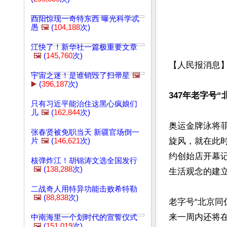
酉阳惊现一奇特东西 曝光科学忒
愚
🖼️
(
104,188
次)
江快了！新华社一篇极重要文章
🖼️
(
145,760
次)
【人民报消息】
宇宙之迷！是谁销毁了扫帚星
🖼️
▶️
(
396,187
次)
347年老字号
只有习近平能治住这黑心疯娘们
儿
🖼️
(
162,844
次)
奥运金牌泳将菲尔
张春贤被免职当天 新疆官场倒一
旋风，就在此时
片
🖼️
(
146,621
次)
约创始店开幕
核弹炸江！胡锦涛文选全国发行
🖼️
(
138,288
次)
生活观念的建立
二战奇人用特异功能击败希特勒
🖼️
(
88,838
次)
老字号“北京同
来一周内还将
中南海里一个划时代的宣誓仪式
🖼️
(
151,019
次)