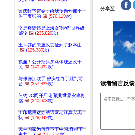
分享至：
曾庆红下密令：给我使劲炒那个
叫王宝强的
🖼️
(
576,129
次)
？是奇迹还是上海女"碰瓷"世界级
邮轮
🖼️
(
235,826
次)
土耳其的未遂政变扯到了赵本山
🖼️
(
125,380
次)
换血！公开招兵买马体现还政于
民
🖼️
(
140,832
次)
与张德江联手 曾庆红终于跳到前
读者留言反馈
台
🖼️
(
257,939
次)
纽约DC同开尸花 预兆世界灾难将
临
🖼️
(
240,603
次)
！印尼用这办法透露老江真实现
状
🖼️
(
128,049
次)
民主国家为何容不下中国,容得下
中共(上)
🖼️
(
511,114
次)