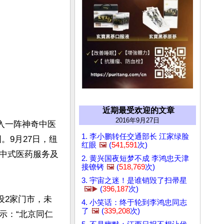
近期最受欢迎的文章
2016年9月27日
陷入一阵神奇中医
1. 李小鹏转任交通部长 江家绿脸
。9月27日，纽
红眼
🖼️
(
541,591
次)
中式医药服务及
2. 黄兴国夜短梦不成 李鸿忠天津
接镣铐
🖼️
(
518,769
次)
3. 宇宙之迷！是谁销毁了扫帚星
🖼️▶️
(
396,187
次)
设2家门市，未
4. 小笑话：终于轮到李鸿忠同志
了
🖼️
(
339,208
次)
示：“北京同仁