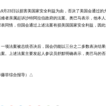
9月23日以损害美国家安全利益为由，否决了美国会通过的允许
难者亲属起诉沙特阿拉伯政府的法案。奥巴马表示，他本人对“
深表同情，但国会通过上述法案有损美国国家安全利益，因此
，一项法案被总统否决后，国会仍能以三分之二多数表决结果
法案。上述法案主要发起人参议员舒默明确表示，奥巴马的否
毕藤菲综合报导）△
ww.renminbao.com/rmb/articles/2016/9/27/64280.html