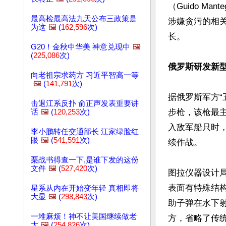
（Guido 
最高检最高法九天公布三政策是
涉嫌贪污的相关
为这
🖼️
(
162,596
次)
长。

G20！金秋中华美 神意兑现中
🖼️
(
225,086
次)
俄罗斯研发新
向老祖宗求药方 习近平智高一等
🖼️
(
141,791
次)
据俄罗斯军方
击退江系反扑 俞正声发表重要讲
步枪，该枪最
话
🖼️
(
120,253
次)
入敌军船只时
李小鹏转任交通部长 江家绿脸红
眼
🖼️
(
541,591
次)
续作战。

栗战书得查一下,是谁下发的这份
文件
🖼️
(
527,420
次)
图拉仪器设计局
表面有特殊结
星系从内在开始变年轻 真相即将
大显
🖼️
(
298,843
次)
助子弹在水下
一堆麻烦！神不让美国继续做老
方，省略了传统
大
🖼️
(
254,826
次)