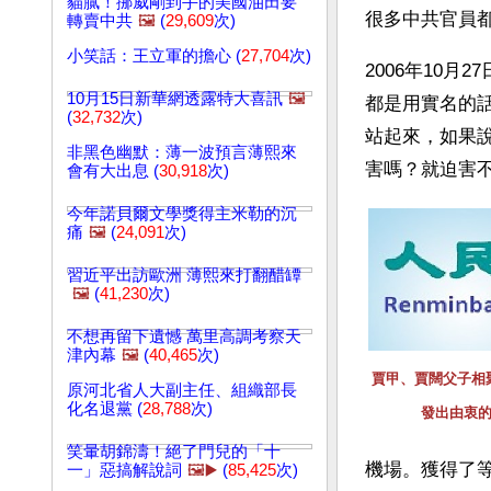
貓膩！挪威剛到手的美國油田要
很多中共官員
轉賣中共
🖼️
(
29,609
次)
小笑話：王立軍的擔心 (
27,704
次)
2006年10
10月15日新華網透露特大喜訊
🖼️
都是用實名的
(
32,732
次)
站起來，如果
非黑色幽默：薄一波預言薄熙來
害嗎？就迫害
會有大出息 (
30,918
次)
今年諾貝爾文學獎得主米勒的沉
痛
🖼️
(
24,091
次)
習近平出訪歐洲 薄熙來打翻醋罈
🖼️
(
41,230
次)
不想再留下遺憾 萬里高調考察天
津內幕
🖼️
(
40,465
次)
賈甲、賈闊父子相
原河北省人大副主任、組織部長
化名退黨 (
28,788
次)
發出由衷
笑暈胡錦濤！絕了門兒的「十
機場。獲得了
一」惡搞解說詞
🖼️▶️
(
85,425
次)