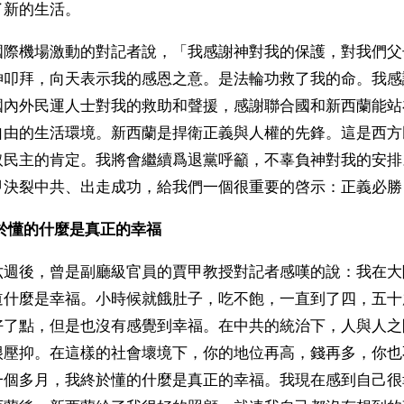
新的生活。 
國際機場激動的對記者說，「我感謝神對我的保護，對我們父
神叩拜，向天表示我的感恩之意。是法輪功救了我的命。我感
國內外民運人士對我的救助和聲援，感謝聯合國和新西蘭能站
自由的生活環境。新西蘭是捍衛正義與人權的先鋒。這是西方
取民主的肯定。我將會繼續爲退黨呼籲，不辜負神對我的安排
甲決裂中共、出走成功，給我們一個很重要的啓示：正義必勝
於懂的什麼是真正的幸福
六週後，曾是副廳級官員的賈甲教授對記者感嘆的說：我在大
道什麼是幸福。小時候就餓肚子，吃不飽，一直到了四，五十
好了點，但是也沒有感覺到幸福。在中共的統治下，人與人之
很壓抑。在這樣的社會壞境下，你的地位再高，錢再多，你也
一個多月，我終於懂的什麼是真正的幸福。我現在感到自己很