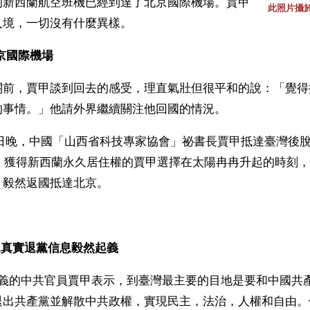
的新西蘭航空班機已經到達了北京國際機場。賈甲
此照片攝
入境，一切沒有什麼異樣。
京國際機場
關前，賈甲談到回去的感受，理直氣壯但很平和的說：「覺得
的事情。」他請外界繼續關注他回國的情況。
月22日晚，中國「山西省科技專家協會」祕書長賈甲抵達臺灣後
日，獲得新西蘭永久居住權的賈甲選擇在太陽冉冉升起的時刻，
，毅然返國抵達北京。
遞真實退黨信息毅然起義
起義的中共官員賈甲表示，到臺灣最主要的目地是要和中國共
退出共產黨並解散中共政權，實現民主，法治，人權和自由。