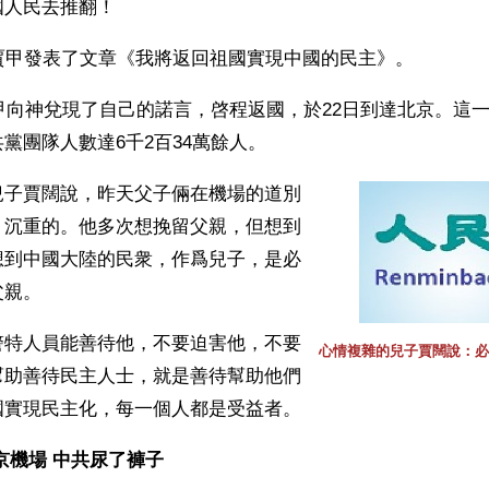
國人民去推翻！
賈甲發表了文章《我將返回祖國實現中國的民主》。 
賈甲向神兌現了自己的諾言，啓程返國，於22日到達北京。這
黨團隊人數達6千2百34萬餘人。 
兒子賈闊說，昨天父子倆在機場的道別
。沉重的。他多次想挽留父親，但想到
想到中國大陸的民衆，作爲兒子，是必
父親。
警特人員能善待他，不要迫害他，不要
心情複雜的兒子賈闊說：必
幫助善待民主人士，就是善待幫助他們
國實現民主化，每一個人都是受益者。
京機場 中共尿了褲子