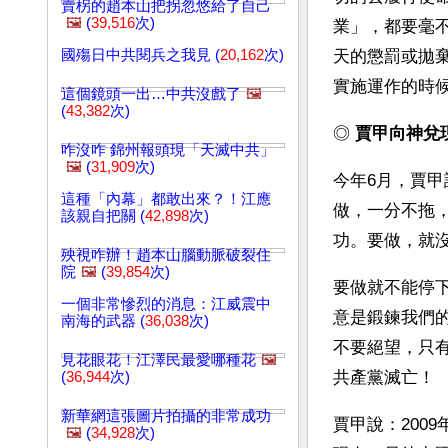
賣柺的趙本山把拐忽悠給了自己
🖼️
(
39,516
次)
業」，都要毫
國殤日中共閱兵之我見 (
20,162
次)
天的懲罰或拋
實施運作的時
這個鏡頭一出…中共沒戲了
🖼️
(
43,382
次)
◎ 
賈甲向神兌
咋沒咋 錦州報頭現「天滅中共」
🖼️
(
31,909
次)
今年6月，賈
這種「內幕」都敢出來？！江應
做，一分不拖
該親自把關 (
42,898
次)
功。要做，就
殃視咋辦！趙本山腦動脈破裂住
院
🖼️
(
39,854
次)
要做就不能停
一個非常慘烈的消息：江威震中
意是鍛鍊我們
南海的武器 (
36,038
次)
不要絕望，只
見花眼花！江澤民最愛哪種花
🖼️
共產黨滅亡！
(
36,944
次)
新華網這張圖片拍攝的非常成功
賈甲說：200
🖼️
(
34,928
次)