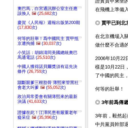
證實賈甲乘坐
奧巴馬，白宮通訊辦公室主任應
在飛機上準備
該換人
🖼️
(
25,682
次)
慶賀《人民報》週報出版第200期
◎ 
賈甲已到北
(
17,830
次)
在北京機場入
何等的壯舉！爲中國民主 賈甲抵
京遭拘捕
🖼️
(
30,037
次)
做什麼不合適
小笑話：胡錦濤同美國總統奧巴
馬通電話 (
25,510
次)
2006年10
中國人獲得諾貝爾獎須有這先決
樣是10月22
條件 (
26,759
次)
了中國的民主
踹斷親爹三根肋骨 薄熙來管黑社
會老大叫爹
🖼️
(
55,052
次)
何等的壯舉！
政治局常委會有關薄熙來的最新
決議 (
41,633
次)
◎ 
3年前爲傳
證據在此！江澤民患有嚴重老年
3年前，毅然
癡呆症
🖼️
(
35,996
次)
中共黨員幹部