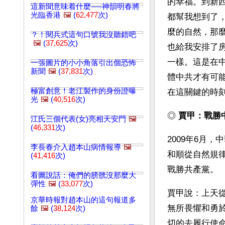
的幸福。到新
這新聞意味着什麼──神韻明春將
光臨香港
🖼️
(
62,477
次)
都幫我想到了
麼的自然，那
？！閱兵式這句口號我沒聽錯吧
🖼️
(
37,625
次)
也給我安排了
一樣。這是在
一張圖片的小小角落引出個恐怖
新聞
🖼️
(
37,831
次)
體中共才有可
極富創意！老江製作的身份證曝
在這關鍵的時
光
🖼️
(
40,516
次)
◎ 
賈甲：戰勝
江氏三個代表(女)亮相天安門
🖼️
(
46,331
次)
2009年6月
李長春介入趙本山病情報導
🖼️
和順從自然規
(
41,416
次)
戰勝共產黨。
看圖說話：俺們的膀胱沒那麼大
彈性
🖼️
(
33,077
次)
賈甲說：上天
京華時報對趙本山的這句報道多
無所畏懼和勇
餘
🖼️
(
38,124
次)
切的去履行使