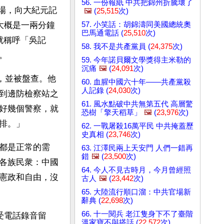
56. 一份報紙 中共把錦州折騰壞了
機場，向大紀元記
🖼️
(
25,515
次)
57. 小笑話：胡錦濤同美國總統奧
大概是一兩分鐘
巴馬通電話 (
25,510
次)
就稱呼「吳記
58. 我不是共產黨員 (
24,375
次)
。
59. 今年諾貝爾文學獎得主米勒的
沉痛
🖼️
(
24,091
次)
站，並被盤查。他
60. 血腥中國六十年——共產黨殺
人記錄 (
24,030
次)
到邊防檢察站之
61. 風水點破中共無第五代 高層驚
好幾個警察，就
恐樹「擎天稻草」
🖼️
(
23,976
次)
排。」
62. 一戰屠殺16萬平民 中共掩蓋歷
史真相 (
23,746
次)
都是正常的需
63. 江澤民兩上天安門 人們一錯再
錯
🖼️
(
23,500
次)
各族民衆：中國
64. 今人不見古時月，今月曾經照
憲政和自由，沒
古人
🖼️
(
23,442
次)
65. 大陸流行順口溜：中共官場新
辭典 (
22,698
次)
66. 十一閱兵 老江隻身下不了臺階
受電話錄音留
溫家寶不與搭話 (
22,572
次)