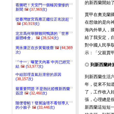
的新西蘭開始了
看圖吧！天安門一個極其悽慘的
新聞
🖼️
(
37,969
次)
賈甲在奧克蘭
從臺灣故宮爲雍正繼位正名說起
在想做的是向
🖼️
(
30,919
次)
海內外華人，
北京爲何舉辦雞同鴨講的「世界
給了我安定，
媒體峰會」
🖼️
(
28,524
次)
對中國人民爭
周永康正在步黃菊後塵
🖼️
(
44,369
次)
示：「父親賈
「十一」曝驚天內幕 中共已經完
◎ 
到新西蘭終
結
🖼️
(
53,977
次)
中組部理直氣壯泄密的原因
到新西蘭生活
(
38,157
次)
年，從來不知
最重要問題 不是熱比婭獲新西蘭
了，工作收入
簽證
🖼️
(
32,460
次)
張，心理總是
隨便發帖！發展論壇不看領導人
新西蘭這短短
的小臉子
🖼️
(
33,446
次)