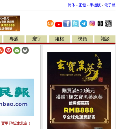
简体
-
正體
-
手機版
-
電子報
專題
寰宇
維權
視頻
雜談
，賈甲已抵達北京！