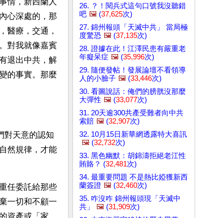
事情，新西蘭人
26. ？！閱兵式這句口號我沒聽錯
吧
🖼️
(
37,625
次)
內心深處的，那
27. 錦州報頭「天滅中共」 當局極
，醫療，交通，
度驚恐
🖼️
(
37,135
次)
。對我就像嘉賓
28. 證據在此！江澤民患有嚴重老
年癡呆症
🖼️
(
35,996
次)
有退出中共，解
29. 隨便發帖！發展論壇不看領導
變的事實。那麼
人的小臉子
🖼️
(
33,446
次)
30. 看圖說話：俺們的膀胱沒那麼
大彈性
🖼️
(
33,077
次)
31. 20天逾300共產受難者向中共
索賠
🖼️
(
32,907
次)
32. 10月15日新華網透露特大喜訊
們對天意的認知
🖼️
(
32,732
次)
自然規律，才能
33. 黑色幽默：胡錦濤拒絕老江性
賄賂？ (
32,481
次)
34. 最重要問題 不是熱比婭獲新西
蘭簽證
🖼️
(
32,460
次)
重任委託給那些
35. 咋沒咋 錦州報頭現「天滅中
棄一切和不顧一
共」
🖼️
(
31,909
次)
的資產或「家