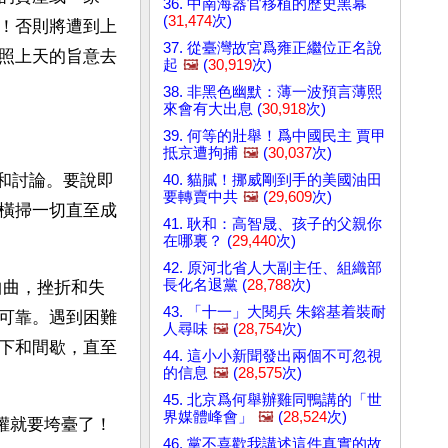
36. 中南海器官移植的歷史黑幕
(
31,474
次)
！否則將遭到上
37. 從臺灣故宮爲雍正繼位正名說
照上天的旨意去
起
🖼️
(
30,919
次)
38. 非黑色幽默：薄一波預言薄熙
來會有大出息 (
30,918
次)
39. 何等的壯舉！爲中國民主 賈甲
抵京遭拘捕
🖼️
(
30,037
次)
和討論。要說即
40. 貓膩！挪威剛到手的美國油田
要轉賣中共
🖼️
(
29,609
次)
橫掃一切直至成
41. 耿和：高智晟、孩子的父親你
在哪裏？ (
29,440
次)
42. 原河北省人大副主任、組織部
長化名退黨 (
28,788
次)
曲曲，挫折和失
43. 「十一」大閱兵 朱鎔基着裝耐
可靠。遇到困難
人尋味
🖼️
(
28,754
次)
下和間歇，直至
44. 這小小新聞發出兩個不可忽視
的信息
🖼️
(
28,575
次)
45. 北京爲何舉辦雞同鴨講的「世
界媒體峰會」
🖼️
(
28,524
次)
政權就要垮臺了！
46. 黨不喜歡我講述這件真實的故