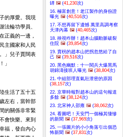
罈
🖼️
(
41,230
次)
16. 極富創意！老江製作的身份證
曝光
🖼️
(
40,516
次)
子的厚愛。我現
17. 不想再留下遺憾 萬里高調考察
謝法輪功學員、
天津內幕
🖼️
(
40,465
次)
在正義的一邊，
18. 殃視咋辦！趙本山腦動脈破裂
住院
🖼️
(
39,854
次)
民主國家和人民
19. 賣柺的趙本山把拐忽悠給了自
。」兒子賈闊表
己
🖼️
(
39,516
次)
！」
20. 黑色幽默：十一閱兵大爆黑馬
胡錦濤接班人曝光
🖼️
(
38,804
次)
21. 中組部理直氣壯泄密的原因
(
38,157
次)
陸生活了五十五
22. 京華時報對趙本山的這句報道
多餘
🖼️
(
38,124
次)
歲左右，當幹部
23. 北宋神人邵雍
🖼️
(
38,062
次)
間的關係非常緊
24. 看圖吧！天安門一個極其悽慘
的新聞
🖼️
(
37,969
次)
不會快樂。來到
25. 一張圖片的小小角落引出個恐
幸福，發自內心
怖新聞
🖼️
(
37,831
次)