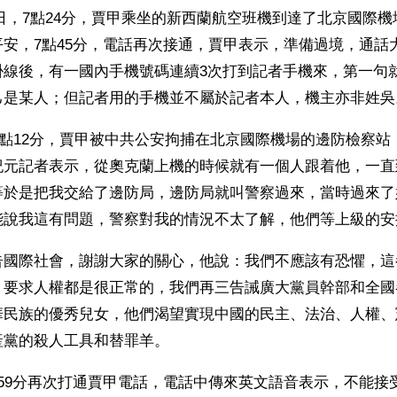
月22日，7點24分，賈甲乘坐的新西蘭航空班機到達了北京國際
安，7點45分，電話再次接通，賈甲表示，準備過境，通話
掛線後，有一國內手機號碼連續3次打到記者手機來，第一句
己是某人；但記者用的手機並不屬於記者本人，機主亦非姓吳
上8點12分，賈甲被中共公安拘捕在北京國際機場的邊防檢察
紀元記者表示，從奧克蘭上機的時候就有一個人跟着他，一直
等於是把我交給了邊防局，邊防局就叫警察過來，當時過來了
能說我這有問題，警察對我的情況不太了解，他們等上級的安
告國際社會，謝謝大家的關心，他說：我們不應該有恐懼，這
，要求人權都是很正常的，我們再三告誡廣大黨員幹部和全國
華民族的優秀兒女，他們渴望實現中國的民主、法治、人權、
產黨的殺人工具和替罪羊。
59分再次打通賈甲電話，電話中傳來英文語音表示，不能接