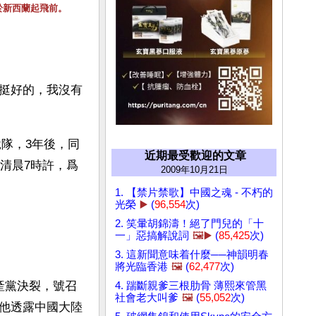
於新西蘭起飛前。
挺好的，我沒有
脫隊，3年後，同
近期最受歡迎的文章
清晨7時許，爲
2009年10月21日
1. 【禁片禁歌】中國之魂 - 不朽的
光榮
▶️
(
96,554
次)
2. 笑暈胡錦濤！絕了門兒的「十
一」惡搞解說詞
🖼️▶️
(
85,425
次)
3. 這新聞意味着什麼──神韻明春
將光臨香港
🖼️
(
62,477
次)
產黨決裂，號召
4. 踹斷親爹三根肋骨 薄熙來管黑
社會老大叫爹
🖼️
(
55,052
次)
他透露中國大陸