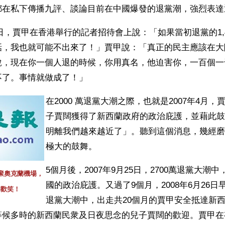
都在私下傳播九評、談論目前在中國爆發的退黨潮，強烈表達
月27日，賈甲在香港舉行的記者招待會上說：「如果當初退黨的1,
話，我也就可能不出來了！」賈甲說：「真正的民主應該在大
說，現在你一個人退的時候，你用真名，他迫害你，一百個一
不了。事情就做成了！」
在2000 萬退黨大潮之際，也就是2007年4月
子賈闊獲得了新西蘭政府的政治庇護，並藉此鼓
明離我們越來越近了」。聽到這個消息，幾經磨
極大的鼓舞。
5個月後，2007年9月25日，2700萬退黨大潮
聚奧克蘭機場，
國的政治庇護。又過了9個月，2008年6月26日早
的歡笑！
退黨大潮中，出走共20個月的賈甲安全抵達新
等候多時的新西蘭民衆及日夜思念的兒子賈闊的歡迎。賈甲在