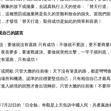
不猶豫的放下或拋棄，去認真執行上天的使命：「替天行道」
棄，這種懲罰或拋棄將是長久的苦難和致命的損失。當我們按
候，才發現「替天行道」取得成功是如此的簡單和容易！
現自己的諾言
甲說：要做就沒有退路 只有成功：不做就不要說，更不要商量
，夜長夢多，要速戰速決。要做就突然出擊，一竿子插到底，
沒有退路，只有成功！
下或間歇 只管大膽的往前衝：天下沒有筆直的路，都是彎彎
的場所和機遇。認準的目標要堅信自己，只有相信自己才最爲
有進入絕境的狀態才會出現轉折。只管大膽的往前衝！不要停
9年7月22日的「日全蝕」奇觀是上天告訴中國人民：共產黨