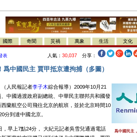
國際
奇聞
災禍
萬象
生活
文化
人氣：
30,037
分享：
發表
！爲中國民主 賈甲抵京遭拘捕（多圖）
】（人民報記者
李子木
綜合報導）2009年10月21
員、中國過渡政府副總統、中華民主聯邦共和國發
新西蘭航空公司飛往北京的航班，並於北京時間10
時20分到達中國北京。
22日，早上7點24分， 大紀元記者吳雪兒通過電話
爲中國民主