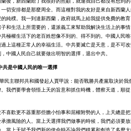
西蘭後，新西蘭給了我很好的照顧，就連我自己都沒有想到的
，一切安排都是那麼周全。而這種對我的友好是來自新西蘭人
麼的純樸。我一到達新西蘭，政府就馬上給我提供免費的教育
房子和生活上所需要的，還派義工來幫助我解決生活上的事情
中共極權生活下的老百姓想像不到的、得不到的。中國人民唯
能過上這種正常人的幸福生活。中共要滅亡是天意，是不可改
刻，中國人民自己就要做出明智的選擇，退出中共。
中共是中國人民的唯一選擇
，中華民主聯邦共和國發起人賈甲說：能否戰勝共產黨取決於我
律。我們要學會領悟上天的旨意和抓住時機，體察天道，順從
從不喜歡更不器重那些膽小怕事和屈權附勢的人，上天總是把
於承擔風險的人。當上天選擇我們做事的時候，我們必須要放
命。當上天賦予我們新的使命時不論我們積累和創造了多麼大