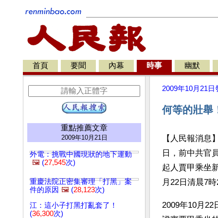
首頁
要聞
內幕
時事
幽默
2009年10月21日
何等的壯舉
重點推薦文章
2009年10月21日
【人民報消息
日，前中共官
外電：挑戰中國現狀的地下運動
🖼️
(
27,545
次)
起人賈甲乘坐
重慶法院正密集審理「打黑」案
月22日清晨7
件的原因
🖼️
(
28,123
次)
2009年10月
江：這小子打黑打亂套了！
(
36,300
次)