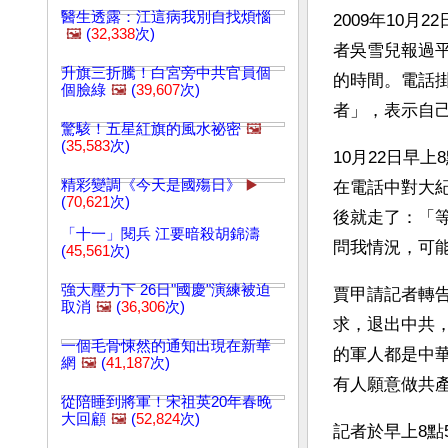
醫生透露：江這病我別自找煩惱
2009年10
🖼️
(
32,338
次)
者吳雪兒報過平
升旗三折騰！白宮旁中共官員個
的時間。電話
個臉綠
🖼️
(
39,607
次)
者」，表示自
驚駭！五星紅旗的風水祕密
🖼️
(
35,583
次)
10月22日早
精彩變調《今天是國殤日》
▶️
在電話中對大
(
70,621
次)
後就走了：「
「十一」閱兵 江要暗殺胡錦濤
問我情況，可
(
45,561
次)
強大壓力下 26日"國慶"演練被迫
賈甲請記者轉
取消
🖼️
(
36,306
次)
求，退出中共
一個毛骨悚然的通知出現在新華
的軍人都是中
網
🖼️
(
41,187
次)
有人願意做共
從陪睡到將軍！宋祖英20年春晚
大回顧
🖼️
(
52,824
次)
記者於早上8點