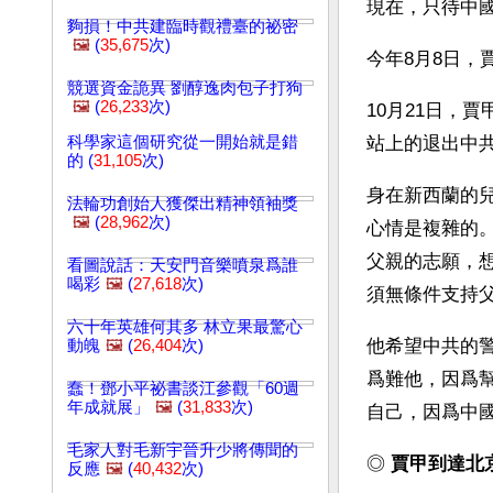
現在，只待中
夠損！中共建臨時觀禮臺的祕密
🖼️
(
35,675
次)
今年8月8日，
競選資金詭異 劉醇逸肉包子打狗
🖼️
(
26,233
次)
10月21日，
科學家這個研究從一開始就是錯
站上的退出中共
的 (
31,105
次)
身在新西蘭的
法輪功創始人獲傑出精神領袖獎
🖼️
(
28,962
次)
心情是複雜的
父親的志願，
看圖說話：天安門音樂噴泉爲誰
喝彩
🖼️
(
27,618
次)
須無條件支持
六十年英雄何其多 林立果最驚心
他希望中共的
動魄
🖼️
(
26,404
次)
爲難他，因爲
蠢！鄧小平祕書談江參觀「60週
年成就展」
🖼️
(
31,833
次)
自己，因爲中
毛家人對毛新宇晉升少將傳聞的
◎ 
賈甲到達北
反應
🖼️
(
40,432
次)