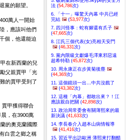
5. 破網集錦和使用Skype的安全方
退黨的願望。
法 (
54,786
次)
6. 「十一」曝驚天內幕 中共已經
完結
🖼️
(
53,977
次)
400萬人一開始
7. 四川怪事：蛇有腳還有爪子
🖼️
陸，應該叫他們
(
47,665
次)
千個，他還能迫
8. 江氏三個代表(女)亮相天安門
🖼️
(
46,331
次)
9. 黨內限級文獻爆毛澤東邪惡遠
超希特勒 (
45,872
次)
，賈甲在新西蘭的兒
10. 周永康正在步黃菊後塵
🖼️
勵父親賈甲「光
(
44,369
次)
難的賈甲受到了
11. 這個鏡頭一出…中共沒戲了
🖼️
(
43,382
次)
12. 這種「內幕」都敢出來？！江
應該親自把關 (
42,898
次)
中，賈甲獲得聯合
13. 政治局常委會有關薄熙來的最
晨，在3900萬
新決議 (
41,633
次)
14. 李長春介入趙本山病情報導
西蘭的奧克蘭國際
🖼️
(
41,416
次)
有白雲之鄉之稱
15. 習近平出訪歐洲 薄熙來打翻醋