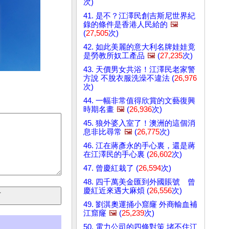
次)
41. 是不？江澤民創吉斯尼世界紀
錄的條件是香港人民給的
🖼️
(
27,505
次)
42. 如此美麗的意大利名牌娃娃竟
是勞教所奴工產品
🖼️
(
27,235
次)
43. 天價男女共浴！江澤民老家警
方說 不脫衣服洗澡不違法 (
26,976
次)
44. 一幅非常值得欣賞的文藝復興
時期名畫
🖼️
(
26,936
次)
45. 狼外婆入室了！澳洲的這個消
息非比尋常
🖼️
(
26,775
次)
46. 江在蔣彥永的手心裏，還是蔣
在江澤民的手心裏 (
26,602
次)
47. 曾慶紅栽了 (
26,594
次)
48. 四千萬美金匯到外國賬號 曾
慶紅近來遇大麻煩 (
26,556
次)
49. 劉淇奧運捅小窟窿 外商輸血補
江窟窿
🖼️
(
25,239
次)
50. 電力公司的四條對策 堵不住江