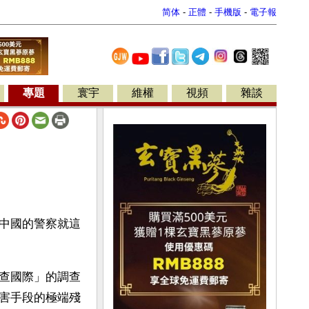
简体
-
正體
-
手機版
-
電子報
專題
寰宇
維權
視頻
雜談
中國的警察就這
查國際」的調查
害手段的極端殘