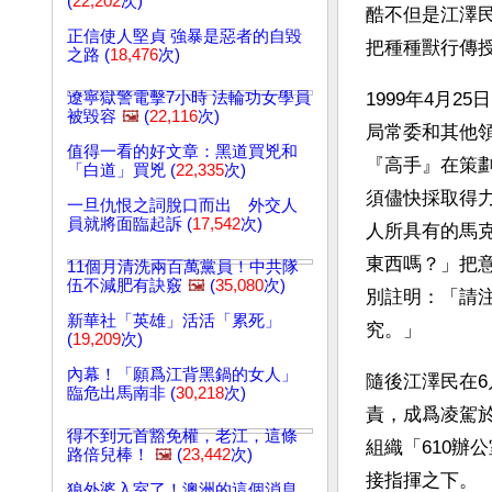
(
22,202
次)
酷不但是江澤
正信使人堅貞 強暴是惡者的自毀
把種種獸行傳
之路 (
18,476
次)
遼寧獄警電擊7小時 法輪功女學員
1999年4月
被毀容
🖼️
(
22,116
次)
局常委和其他
值得一看的好文章：黑道買兇和
『高手』在策
「白道」買兇 (
22,335
次)
須儘快採取得
一旦仇恨之詞脫口而出 外交人
員就將面臨起訴 (
17,542
次)
人所具有的馬
東西嗎？」把
11個月清洗兩百萬黨員！中共隊
伍不減肥有訣竅
🖼️
(
35,080
次)
別註明：「請
新華社「英雄」活活「累死」
究。」
(
19,209
次)
內幕！「願爲江背黑鍋的女人」
隨後江澤民在6
臨危出馬南非 (
30,218
次)
責，成爲凌駕
得不到元首豁免權，老江，這條
組織「610辦
路倍兒棒！
🖼️
(
23,442
次)
接指揮之下。
狼外婆入室了！澳洲的這個消息