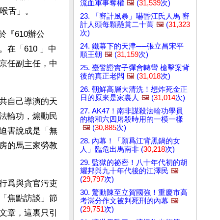
流血軍事奪權
🖼️
(
31,539
次)
的喉舌」。
23. 「審計風暴」嚇昏江氏人馬 審
計人頭每顆懸賞二十萬
🖼️
(
31,323
次)
『610辦公
24. 鐵幕下的天津──張立昌宋平
在「610 」中
順王朝
🖼️
(
31,159
次)
京任副主任，中
25. 臺警證實子彈會轉彎 槍擊案背
後的真正老闆
🖼️
(
31,018
次)
26. 朝鮮高層大清洗！想炸死金正
日的原來是家裏人
🖼️
(
31,014
次)
共自己導演的天
27. AK47！南非謀殺法輪功學員
法輪功，煽動民
的槍和六四屠殺時用的一模一樣
🖼️
(
30,885
次)
迫害說成是「無
28. 內幕！「願爲江背黑鍋的女
房的馬三家勞教
人」臨危出馬南非 (
30,218
次)
29. 監獄的祕密！八十年代初的胡
耀邦與九十年代後的江澤民
🖼️
(
29,797
次)
行爲與貪官污吏
30. 驚動陳至立賀國強！重慶市高
「焦點訪談」節
考滿分作文被判死刑的內幕
🖼️
(
29,751
次)
文章，這裏只引