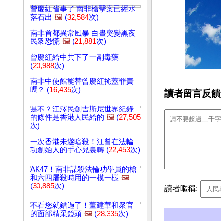
曾慶紅省事了 南非槍擊案已經水
落石出
🖼️
(
32,584
次)
南非首都異常風暴 白晝突變黑夜
民衆恐慌
🖼️
(
21,881
次)
曾慶紅給中共下了一副毒藥
(
20,988
次)
南非中使館能替曾慶紅掩蓋罪責
嗎？ (
16,435
次)
讀者留言反饋
是不？江澤民創吉斯尼世界紀錄
的條件是香港人民給的
🖼️
(
27,505
次)
一次香港未遂暗殺！江曾在法輪
功創始人的手心兒裏轉 (
22,453
次)
AK47！南非謀殺法輪功學員的槍
和六四屠殺時用的一模一樣
🖼️
(
30,885
次)
讀者暱稱:
不看您就錯過了！董建華和衆官
的面部精采鏡頭
🖼️
(
28,335
次)