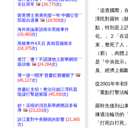
非比尋常
🖼️
(
26,775
次)
「追查國際」
留美博士弟弟失蹤一年 中國公安
澤民對羅幹（
部親自過審
🖼️
(
18,928
次)
點，特別是上訪
海外政論家談南非黑槍事件
(
16,483
次)
化。」２「在
黑槍事件4天后 真相震撼南非
束，整死了人
(
18,375
次)
（窮），肉體
老江，傻！不該讓他上新華網頭
是『中央批示』
版頭條
🖼️
(
24,284
次)
臭、經濟上截
薄一波一開牙 曾慶紅都傻眼了
🖼️
(
45,127
次)
從2001年年
曾慶紅支招！整治兒媳江澤民耍
「重點打擊法
陰謀打擊趙紫陽 (
45,930
次)
妙！這樣的消息新華網應該多報
羅幹先後到山
導
🖼️
(
23,233
次)
煉過法輪功的
訴江案對中美關係的影響 (
21,365
「打死白打死
次)