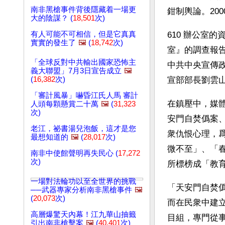
南非黑槍事件背後隱藏着一場更
鉗制輿論。20
大的陰謀？ (
18,501
次)
有人可能不可相信，但是它真真
610 辦公室
實實的發生了
🖼️
(
18,742
次)
室』的調查報告
「全球反對中共輸出國家恐怖主
中共中央宣傳
義大聯盟」7月3日宣告成立
🖼️
(
16,382
次)
宣部部長劉雲
「審計風暴」嚇昏江氏人馬 審計
在鎮壓中，媒
人頭每顆懸賞二十萬
🖼️
(
31,323
次)
安門自焚僞案
老江，祕書湯兒泡飯，這才是您
衆仇恨心理，
最想知道的
🖼️
(
28,017
次)
微不至」、「
南非中使館聲明再失民心 (
17,272
次)
所標榜成「教
一場對法輪功以至全世界的挑戰
「天安門自焚
──武器專家分析南非黑槍事件
🖼️
(
20,073
次)
而在民衆中建
高層爆驚天內幕！江九華山抽籤
目組，專門從
引出南非槍擊案
🖼️
(
40,401
次)