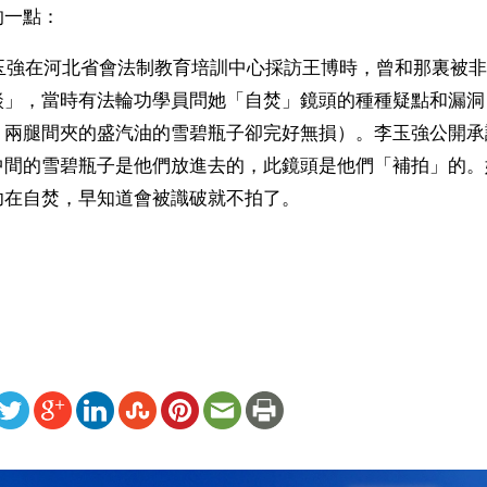
的一點：
李玉強在河北省會法制教育培訓中心採訪王博時，曾和那裏被
談」，當時有法輪功學員問她「自焚」鏡頭的種種疑點和漏洞
，兩腿間夾的盛汽油的雪碧瓶子卻完好無損）。李玉強公開承
中間的雪碧瓶子是他們放進去的，此鏡頭是他們「補拍」的。
功在自焚，早知道會被識破就不拍了。
ww.renminbao.com/rmb/articles/2004/7/8/31787b.html