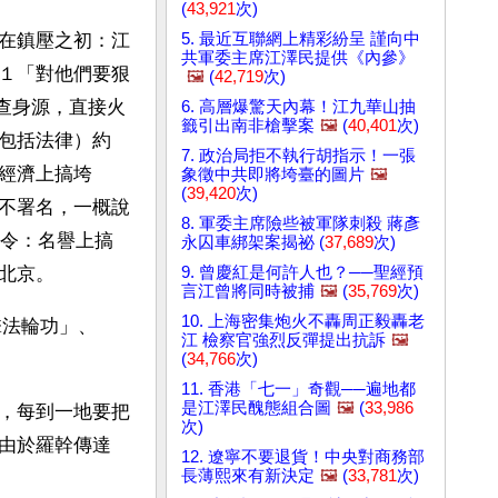
(
43,921
次)
5. 最近互聯網上精彩紛呈 謹向中
在鎮壓之初：江
共軍委主席江澤民提供《內參》
１「對他們要狠
🖼️
(
42,719
次)
不查身源，直接火
6. 高層爆驚天內幕！江九華山抽
籤引出南非槍擊案
🖼️
(
40,401
次)
包括法律）約
7. 政治局拒不執行胡指示！一張
經濟上搞垮
象徵中共即將垮臺的圖片
🖼️
(
39,420
次)
不署名，一概說
8. 軍委主席險些被軍隊刺殺 蔣彥
密令：名譽上搞
永囚車綁架案揭祕 (
37,689
次)
9. 曾慶紅是何許人也？──聖經預
北京。
言江曾將同時被捕
🖼️
(
35,769
次)
10. 上海密集炮火不轟周正毅轟老
擊法輪功」、
江 檢察官強烈反彈提出抗訴
🖼️
(
34,766
次)
11. 香港「七一」奇觀──遍地都
是江澤民醜態組合圖
🖼️
(
33,986
，每到一地要把
次)
由於羅幹傳達
12. 遼寧不要退貨！中央對商務部
長薄熙來有新決定
🖼️
(
33,781
次)