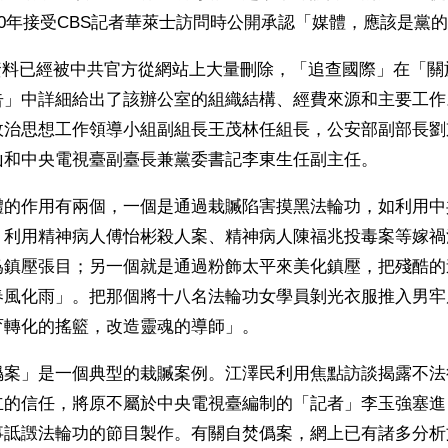
00年接受CBS記者華萊士訪問時公開承認「媒體，應該是黨
的資料已經被中共官方從網站上大量刪除，「追查國際」在「關於
」中詳細給出了該辦公室的組織結構、經費來源和主要工作。
政治思想工作領導小組副組長王茂林任組長，公安部副部長劉
山和中央電視臺副臺長兼黨委書記李東生任副主任。
體的作用有兩個，一個是通過栽贓陷害摸黑法輪功，如利用中
、利用精神病人傅怡彬殺人案、精神病人陳福兆投毒案等嫁禍
爲鎮壓張目；另一個就是通過粉飾太平來美化鎮壓，把殘酷的
春風化雨」。把那個將十八名法輪功女學員剝光衣服推入男牢
育轉化的搖籃，改造靈魂的導師」。
僞案」是一個典型的栽贓案例。江澤民利用焦點訪談揭露不法
立的信任，將原不屬於中央電視臺編制的「記者」李玉強塞進
事詆譭法輪功的節目製作。有關自焚僞案，網上已有諸多分析