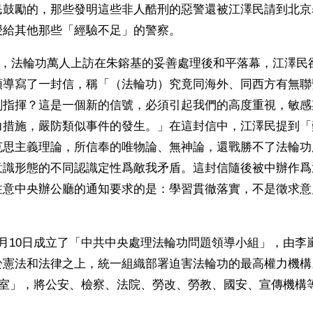
民鼓勵的，那些發明這些非人酷刑的惡警還被江澤民請到北京
授給其他那些「經驗不足」的警察。
25日，法輪功萬人上訪在朱鎔基的妥善處理後和平落幕，江澤
領導寫了一封信，稱「（法輪功）究竟同海外、同西方有無聯
劃指揮？這是一個新的信號，必須引起我們的高度重視，敏感
力措施，嚴防類似事件的發生。」在這封信中，江澤民提到「
克思主義理論，所信奉的唯物論、無神論，還戰勝不了法輪功
意識形態的不同認識定性爲敵我矛盾。這封信隨後被中辦作爲
注意中央辦公廳的通知要求的是：學習貫徹落實，不是徵求意
月10日成立了「中共中央處理法輪功問題領導小組」，由李
於憲法和法律之上，統一組織部署迫害法輪功的最高權力機構
公室」，將公安、檢察、法院、勞改、勞教、國安、宣傳機構