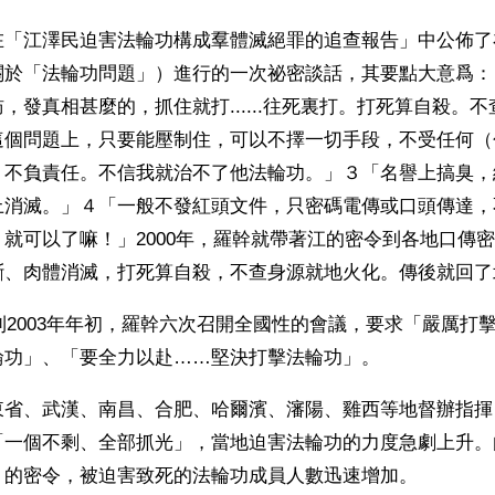
在「江澤民迫害法輪功構成羣體滅絕罪的追查報告」中公佈了
關於「法輪功問題」）進行的一次祕密談話，其要點大意爲：
，發真相甚麼的，抓住就打......往死裏打。打死算自殺。
這個問題上，只要能壓制住，可以不擇一切手段，不受任何（
，不負責任。不信我就治不了他法輪功。」３「名譽上搞臭，
上消滅。」４「一般不發紅頭文件，只密碼電傳或口頭傳達，
就可以了嘛！」2000年，羅幹就帶著江的密令到各地口傳
斷、肉體消滅，打死算自殺，不查身源就地火化。傳後就回了
初到2003年年初，羅幹六次召開全國性的會議，要求「嚴厲打
輪功」、「要全力以赴……堅決打擊法輪功」。
東省、武漢、南昌、合肥、哈爾濱、瀋陽、雞西等地督辦指揮
「一個不剩、全部抓光」，當地迫害法輪功的力度急劇上升。
」的密令，被迫害致死的法輪功成員人數迅速增加。