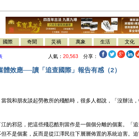
國際
奇聞
災禍
萬象
生活
文化
人氣：
20,563
分享：
表
媒體效應──讀「追查國際」報告有感（2）
】當我和朋友談起勞教所的殘酷時，很多人都說，「沒辦法，
了江的邪惡，把這些殘忍酷刑當作是一個個分離的個案。「追
不但不是個案，反而是從江澤民往下層層佈置的系統迫害。迫