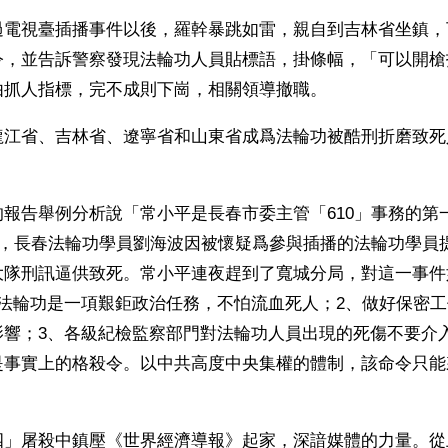
過電視臺插播事件以後，羅幹暴跳如雷，親自到吉林省坐鎮，
令，並告訴警察發現法輪功人員貼標語，掛條幅，「可以開槍
由抓人指標，完不成則下崗，相關領導撤職。
龍江省、吉林省、遼寧省和山東省成爲法輪功被酷刑折磨致死
報告舉例分析說「常小平是長春市委主管「610」事務的第一
晨，長春法輪功學員劉海波因被懷疑爲參與插播的法輪功學員
大隊刑訊逼供致死。常小平連夜趕到了寬城分局，對這一事件
對法輪功是一項艱鉅政治任務，不怕流血死人；2、做好保密
影響；3、各級紀檢監察部門對法輪功人員出現的死傷不要介
是事實上的格殺令。以中共高度中央集權的體制，該命令只能
四」屠殺中鎮壓《世界經濟導報》起家，深諳媒體的力量。從