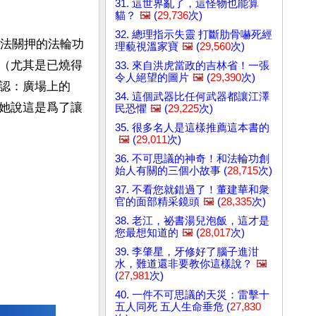
31. 這世界亂了，這怪物也能算
貓？
🖼️
(
29,736
次)
32. 總理指示失靈 打斷肋骨嚇死經
非法關押的法輪功
理藐視溫家寶
🖼️
(
29,560
次)
（尤其是已燒得
33. 來自洪虎當政的吉林省！一張
令人絕望的圖片
🖼️
(
29,390
次)
認：廣場上的
34. 這個武器比任何武器都讓江澤
她說這是爲了讓
民恐懼
🖼️
(
29,225
次)
35. 很多名人是這樣推薦這本書的
🖼️
(
29,011
次)
36. 不可思議的神奇！和法輪功創
始人有關的三個小故事 (
28,715
次)
37. 不看您就錯過了！董建華和衆
官的面部精采鏡頭
🖼️
(
28,335
次)
38. 老江，祕書湯兒泡飯，這才是
您最想知道的
🖼️
(
28,017
次)
39. 李肇星，牙修好了腦子進泔
水，難道還非要教你這樣說？
🖼️
(
27,981
次)
40. 一件不可思議的天災：雷擊十
五人同死 五人生命垂危 (
27,830