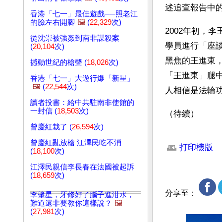
述追查報告中
香港「七一」最佳遊戲──照老江
的臉左右開腳
🖼️
(
22,329
次)
2002年初，
從沈崇被強姦到南非謀殺案
學員進行「座
(
20,104
次)
黑焦的王進東
撼動世紀的槍聲 (
18,026
次)
「王進東」腿
香港「七一」大遊行爆「新星」
🖼️
(
22,544
次)
人相信是法輪
讀者投書：給中共駐南非使館的
一封信 (
18,503
次)
（待續） 
曾慶紅栽了 (
26,594
次)
文章網址: http://w
曾慶紅亂放槍 江澤民吃不消
打印機版
(
18,100
次)
江澤民親信李長春在法國被起訴
(
18,659
次)
分享至：
李肇星，牙修好了腦子進泔水，
難道還非要教你這樣說？
🖼️
(
27,981
次)