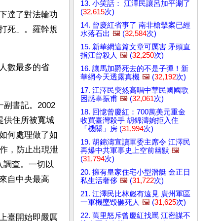
13. 小笑話： 江澤民讓呂加平涮了
(
32,615
次)
下達了對法輪功
14. 曾慶紅省事了 南非槍擊案已經
打死」。羅幹規
水落石出
🖼️
(
32,584
次)
15. 新華網這篇文章可厲害 矛頭直
指江曾殺人
🖼️
(
32,250
次)
人數最多的省
16. 讓馬加爵死去的不是子彈！新
華網今天透露真機
🖼️
(
32,192
次)
17. 江澤民突然高唱中華民國國歌
困惑辜振甫
🖼️
(
32,061
次)
副書記。2002
18. 回憶曾慶紅：700萬美元重金
提供住所被寬城
收買臺灣殺手 胡錦濤婉拒入住
「機關」房 (
31,994
次)
如何處理做了如
19. 胡錦濤宣讀軍委主席令 江澤民
工作，防止出現泄
再爆中共軍事史上空前幽默
🖼️
(
31,794
次)
入調查。一切以
20. 擁有皇家住宅小型潛艇 金正日
來自中央最高
私生活奢侈
🖼️
(
31,722
次)
21. 江澤民比林彪有遠見 廣州軍區
一軍機墜毀砸死人
🖼️
(
31,625
次)
22. 萬里怒斥曾慶紅找罵 江密謀不
上臺開始即嚴厲