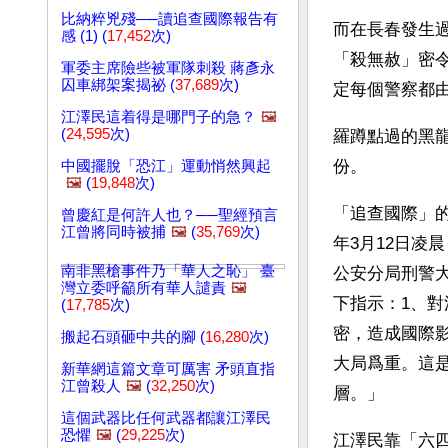
比納粹兇殘──讀追查國際報告有
而在長春發生
感 (1) (
17,452
次)
「殺無赦」密
軍委主席險些被軍隊刺殺 蔣彥永
囚車綁架案揭祕 (
37,689
次)
定每個警察都
江澤民這着得是哪門子的急？
🖼️
(
24,595
次)
羅蹲點過的黑
份。
中國擺脫「恐江」運動悄然興起
🖼️
(
19,848
次)
「追查國際」的
曾慶紅是何許人也？──聖經預言
江曾將同時被捕
🖼️
(
35,769
次)
年3月12日凌
南非黑槍事件乃「華人之恥」 臺
公安分局刑警
灣立委呼籲所有華人譴責
🖼️
下指示：1、
(
17,785
次)
密，造成國際
搬起石頭砸中共的腳 (
16,280
次)
大局爲重。這
新華網這篇文章可厲害 矛頭直指
江曾殺人
🖼️
(
32,250
次)
層。」
這個武器比任何武器都讓江澤民
恐懼
🖼️
(
29,225
次)
江澤民靠「六