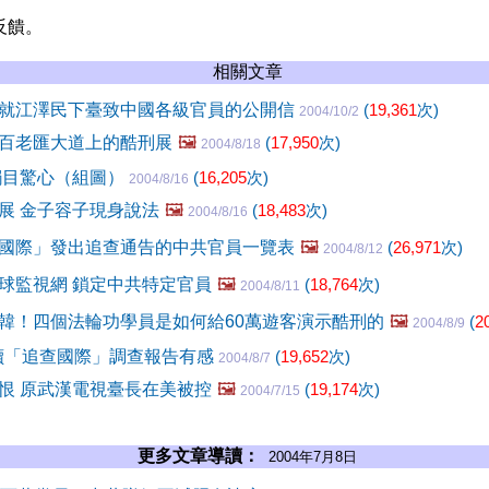
反饋。
相關文章
就江澤民下臺致中國各級官員的公開信
(
19,361
次)
2004/10/2
百老匯大道上的酷刑展
🖼️
(
17,950
次)
2004/8/18
觸目驚心（組圖）
(
16,205
次)
2004/8/16
展 金子容子現身說法
🖼️
(
18,483
次)
2004/8/16
國際」發出追查通告的中共官員一覽表
🖼️
(
26,971
次)
2004/8/12
球監視網 鎖定中共特定官員
🖼️
(
18,764
次)
2004/8/11
韓！四個法輪功學員是如何給60萬遊客演示酷刑的
🖼️
(
2
2004/8/9
讀「追查國際」調查報告有感
(
19,652
次)
2004/8/7
恨 原武漢電視臺長在美被控
🖼️
(
19,174
次)
2004/7/15
更多文章導讀：
2004年7月8日