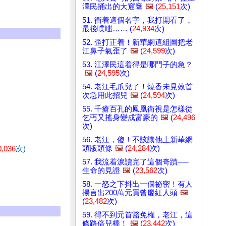
澤民捅出的大窟窿
🖼️
(
25,151
次)
51. 衝着這個名字，我打開看了，
最後噗嗤…… (
24,934
次)
52. 歪打正着！新華網這組圖把老
江鼻子氣歪了
🖼️
(
24,599
次)
53. 江澤民這着得是哪門子的急？
🖼️
(
24,595
次)
54. 老江毛爪兒了！燒香未見效首
次急用此招兒
🖼️
(
24,594
次)
55. 千瘡百孔的鳳凰衛視是怎樣從
乞丐又搖身變成富豪的
🖼️
(
24,496
次)
56. 老江，傻！不該讓他上新華網
頭版頭條
🖼️
(
24,284
次)
0,036
次)
57. 我流着淚讀完了這個奇蹟──
生命的見證
🖼️
(
23,562
次)
58. 一怒之下抖出一個祕密！有人
揚言出200萬元買曾慶紅人頭
🖼️
(
23,482
次)
59. 得不到元首豁免權，老江，這
條路倍兒棒！
🖼️
(
23,442
次)