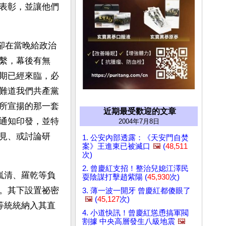
表彰，並讓他們
民卻在當晚給政治
繫，幕後有無
期已經來臨，必
難道我們共產黨
所宣揚的那一套
近期最受歡迎的文章
通知印發，並特
2004年7月8日
見、或討論研
1. 公安內部透露：《天安門自焚
案》王進東已被滅口
🖼️
(
48,511
次)
2. 曾慶紅支招！整治兒媳江澤民
嵐清、羅乾等負
耍陰謀打擊趙紫陽 (
45,930
次)
。其下設置祕密
3. 薄一波一開牙 曾慶紅都傻眼了
🖼️
(
45,127
次)
等統統納入其直
4. 小道快訊！曾慶紅慫恿搞軍閥
割據 中央高層發生八級地震
🖼️