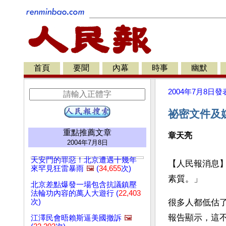
首頁
要聞
內幕
時事
幽默
2004年7月8日
發
祕密文件及
重點推薦文章
章天亮
2004年7月8日
天安門的罪惡！北京遭遇十幾年
【人民報消息
來罕見狂雷暴雨
🖼️
(
34,655
次)
素質。」
北京差點爆發一場包含抗議鎮壓
法輪功內容的萬人大遊行 (
22,403
次)
很多人都低估
報告顯示，這
江澤民會晤賴斯逼美國撤訴
🖼️