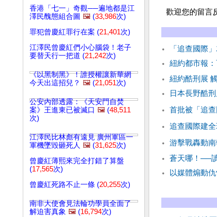
香港「七一」奇觀──遍地都是江
歡迎您的留言
澤民醜態組合圖
🖼️
(
33,986
次)
罪犯曾慶紅罪行在案 (
21,401
次)
江澤民曾慶紅們小心腦袋！老子
「追查國際」
要替天行一把道 (
21,242
次)
紐約都市報：
《以黑制黑》！誰授權讓新華網
紐約酷刑展 
今天出這招兒？
🖼️
(
21,051
次)
日本長野酷刑
公安內部透露：《天安門自焚
首批被「追查
案》王進東已被滅口
🖼️
(
48,511
次)
追查國際建全
江澤民比林彪有遠見 廣州軍區一
游擊戰轟動南
軍機墜毀砸死人
🖼️
(
31,625
次)
蒼天哪！──
曾慶紅薄熙來完全打錯了算盤
(
17,565
次)
以媒體煽動仇
曾慶紅死路不止一條 (
20,255
次)
南非大使會見法輪功學員全面了
解迫害真象
🖼️
(
16,794
次)