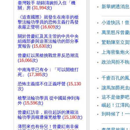
臺灣殺手 胡錦濤婉拒入住「機
新華網透消息
關」房 (
31,994
次)
《追查國際》就發生在南非的槍
擊法輪功學員的恐怖主義行爲發
小道快訊！曾
表嚴正聲明 (
16,609
次)
萬里怒斥曾慶
關於曾慶紅及其主管的中共中央
組織部參與迫害法輪功的部分事
驚動陳至立賀
實報告 (
15,630
次)
上海密集炮火
曾慶紅以黑槍挑戰世界反恐潮流
(
16,066
次)
政治局拒不執
中南海早已有令：「可以開槍打
死」 (
17,385
次)
千瘡百孔的鳳
恐怖主義擋不住正義呼聲 (
15,130
讓馬加爵死去
次)
這不是做夢吧
槍擊法輪功學員 從中國延伸到海
外 (
15,596
次)
崛起！江澤民
曾慶紅訪非，前往起訴的澳籍法
到時候了！一
輪功學員稱遭僱兇槍擊 (
15,180
次)
薄熙來也有份兒！曾慶紅南非僱
李肇星挨涮！