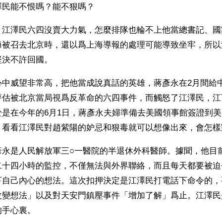
民能不恨嗎？能不狠嗎？ 
，江澤民六四沒賣大力氣，怎麼排隊也輪不上他當總書記、國
海被召去北京時，還以爲上海導報的處理可能導致坐牢，所以
堅決不許回國。
心中威望非常高，把他當成說真話的英雄，蔣彥永在2月間給
評估被北京當局視爲反革命的六四事件，而觸怒了江澤民，江
於是在今年的6月1日，蔣彥永夫婦準備去美國領事館簽證到
。看看江澤民對趙紫陽的妒忌和狠毒就可以想像出來，會怎樣
彥永是人民解放軍三○一醫院的半退休外科醫師。據聞，他目
二十四小時的監控，不僅無法與外界聯絡，而且每天都要被迫
下自己內心的想法。這次扣押決定是江澤民打電話下命令的，
改變想法」以及對天安門鎮壓事件「增加了解」爲止。江澤民
的手心裏。