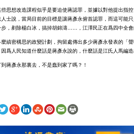
這些思想改造課程似乎是要迫使蔣認罪，並據以對他提出指控
息人士說，當局目前的目標是讓蔣彥永俯首認罪，而這可能只
一步，剷除楊白冰，搞掉胡錦濤……，江澤民正在爲四中全會
多麼縝密構思的政變計劃，拘留處傳出多少蔣彥永發表的「聲
。因爲人民知道什麼話是蔣彥永說的，什麼話是江氏人馬編造
打到蔣彥永那裏去，不是蠢到家了嗎？！
ww.renminbao.com/rmb/articles/2004/7/5/31754b.html