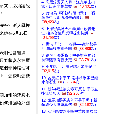
4. 高層爆驚天內幕！江九華山抽
起來，必須讓他
籤引出南非槍擊案
🖼️
(
40,401
次)
5. 政治局拒不執行胡指示！一張
！
象徵中共即將垮臺的圖片
🖼️
(
39,420
次)
就先被江派人羈押
6. 上海密集炮火不轟周正毅轟老
她在6月15日
江 檢察官強烈反彈提出抗訴
🖼️
(
34,766
次)
7. 香港「七一」奇觀──遍地都是
江澤民醜態組合圖
🖼️
(
33,986
次)
表明他會繼續
8. 遼寧不要退貨！中央對商務部
長薄熙來有新決定
🖼️
(
33,781
次)
只要蔣彥永在壓
9. 小笑話： 江澤民讓呂加平涮了
這個罪伸縮性可
(
32,615
次)
上，怎麼動怎麼
10. 曾慶紅省事了 南非槍擊案已經
水落石出
🖼️
(
32,584
次)
11. 新華網這篇文章可厲害 矛頭直
指江曾殺人
🖼️
(
32,250
次)
國加州的蔣彥永
12. 讓馬加爵死去的不是子彈！新
如何泄漏給外國
華網今天透露真機
🖼️
(
32,192
次)
13. 江澤民突然高唱中華民國國歌