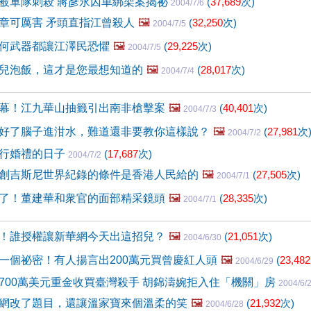
被軍隊刺殺 蔣彥永囚車綁架案揭祕
(
37,689
次)
2004/7/6
章可厲害 矛頭直指江曾殺人
🖼️
(
32,250
次)
2004/7/5
何武器都讓江澤民恐懼
🖼️
(
29,225
次)
2004/7/5
兒泡飯，這才是您最想知道的
🖼️
(
28,017
次)
2004/7/4
幕！江九華山抽籤引出南非槍擊案
🖼️
(
40,401
次)
2004/7/3
好了腦子進泔水，難道還非要教你這樣說？
🖼️
(
27,981
次
2004/7/2
行婚禮的日子
(
17,687
次)
2004/7/2
創吉斯尼世界紀錄的條件是香港人民給的
🖼️
(
27,505
次)
2004/7/1
了！董建華和衆官的面部精采鏡頭
🖼️
(
28,335
次)
2004/7/1
！誰授權讓新華網今天出這招兒？
🖼️
(
21,051
次)
2004/6/30
一個祕密！有人揚言出200萬元買曾慶紅人頭
🖼️
(
23,482
2004/6/29
700萬美元重金收買臺灣殺手 胡錦濤婉拒入住「機關」房
2004/6/
網改了題目，還讓溫家寶來個溫柔的笑
🖼️
(
21,932
次)
2004/6/28