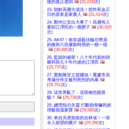
後的真正老闆
🖼️
(
31,018
次)
23. 朝鮮高層大清洗！想炸死金正
日的原來是家裏人
🖼️
(
31,014
次)
24. 鄭州公安出大事了！高層有人
要卸江澤民的一個膀子
🖼️
(
30,929
次)
25. AK47！南非謀殺法輪功學員
的槍和六四屠殺時用的一模一樣
🖼️
(
30,885
次)
26. 監獄的祕密！八十年代初的胡
耀邦與九十年代後的江澤民
🖼️
(
29,797
次)
27. 驚動陳至立賀國強！重慶市高
考滿分作文被判死刑的內幕
🖼️
(
29,751
次)
28. 這世界亂了，這怪物也能算
貓？
🖼️
(
29,736
次)
29. 總理指示失靈 打斷肋骨嚇死經
理藐視溫家寶
🖼️
(
29,560
次)
30. 來自洪虎當政的吉林省！一張
令人絕望的圖片
🖼️
(
29,390
次)