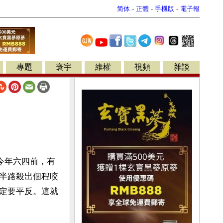
简体
-
正體
-
手機版
-
電子報
專題
寰宇
維權
視頻
雜談
今年六四前，有
半路殺出個程咬
定要平反。這就