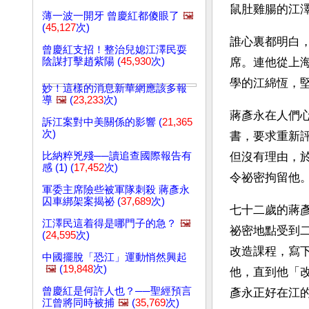
鼠肚雞腸的江澤
薄一波一開牙 曾慶紅都傻眼了
🖼️
(
45,127
次)
誰心裏都明白
曾慶紅支招！整治兒媳江澤民耍
陰謀打擊趙紫陽 (
45,930
次)
席。連他從上
學的江綿恆，
妙！這樣的消息新華網應該多報
導
🖼️
(
23,233
次)
蔣彥永在人們
訴江案對中美關係的影響 (
21,365
次)
書，要求重新
比納粹兇殘──讀追查國際報告有
但沒有理由，
感 (1) (
17,452
次)
令祕密拘留他
軍委主席險些被軍隊刺殺 蔣彥永
囚車綁架案揭祕 (
37,689
次)
七十二歲的蔣
江澤民這着得是哪門子的急？
🖼️
祕密地點受到
(
24,595
次)
改造課程，寫
中國擺脫「恐江」運動悄然興起
🖼️
(
19,848
次)
他，直到他「
曾慶紅是何許人也？──聖經預言
彥永正好在江
江曾將同時被捕
🖼️
(
35,769
次)