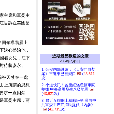
家主席和軍委主
江告訴在美國留
中國領導階層上
下決心整治他，
近期最受歡迎的文章
美國看女兒，江下
2004年7月5日
對待蔣彥永。
1. 公安內部透露：《天安門自焚
案》王進東已被滅口
🖼️
(
48,511
前被囚禁在一處
次)
去上所謂的思想
2. 小道快訊！曾慶紅慫恿搞軍閥
割據 中央高層發生八級地震
🖼️
要求一直囚禁
(
43,921
次)
是軍委主席，蔣
3. 最近互聯網上精彩紛呈 謹向中
共軍委主席江澤民提供《內參》
🖼️
(
42,719
次)