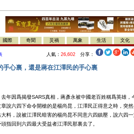
國際
奇聞
災禍
萬象
生活
文化
人氣：
26,602
分享：
表
的手心裏，還是蔣在江澤民的手心裏
】去年因爲揭發SARS真相，蔣彥永被中國老百姓稱爲英雄，
文章說六四下命令開槍的是楊尚昆，江澤民正得意之時，突然
出大料，說被江澤民暗害的楊尚昆不同意六四鎮壓，說六四一
矛頭指回到六四最大受益者江澤民那裏去了。