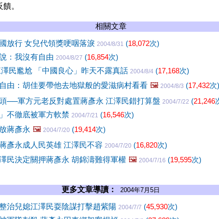
反饋。
相關文章
國放行 女兒代領獎哽咽落淚
(
18,072
次)
2004/8/31
說：我沒有自由
(
16,854
次)
2004/8/27
江澤民尷尬 「中國良心」昨天不露真話
(
17,168
次)
2004/8/4
自由：胡佳要帶他去地獄般的愛滋病村看看
🖼️
(
17,432
次
2004/8/3
頭──軍方元老反對處置蔣彥永 江澤民錯打算盤
(
21,246
2004/7/22
」不徹底被軍方軟禁
(
16,546
次)
2004/7/21
放蔣彥永
🖼️
(
19,414
次)
2004/7/20
蔣彥永成人民英雄 江澤民不容
(
16,820
次)
2004/7/20
澤民決定關押蔣彥永 胡錦濤難得軍權
🖼️
(
19,595
次)
2004/7/16
更多文章導讀：
2004年7月5日
整治兒媳江澤民耍陰謀打擊趙紫陽
(
45,930
次)
2004/7/7