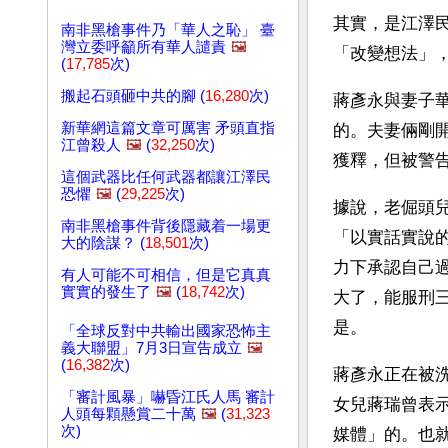
其實，是江澤
南非黑槍事件乃「華人之恥」 臺
灣立委呼籲所有華人譴責
🖼️
「改變想法」
(
17,785
次)
搬起石頭砸中共的腳 (
16,280
次)
蔣彥永與妻子
新華網這篇文章可厲害 矛頭直指
的。夫妻倆剛開
江曾殺人
🖼️
(
32,250
次)
獲釋，但被警
這個武器比任何武器都讓江澤民
恐懼
🖼️
(
29,225
次)
據說，老倔頭
南非黑槍事件背後隱藏着一場更
「以實話實說
大的陰謀？ (
18,501
次)
力下承認自己
有人可能不可相信，但是它真真
實實的發生了
🖼️
(
18,742
次)
大了，能服刑
是。
「全球反對中共輸出國家恐怖主
義大聯盟」7月3日宣告成立
🖼️
(
16,382
次)
蔣彥永正在被
「審計風暴」嚇昏江氏人馬 審計
女兒蔣瑞曾表
人頭每顆懸賞二十萬
🖼️
(
31,323
次)
媒體」的。也