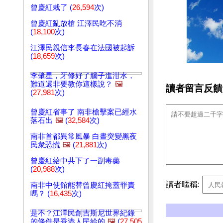
曾慶紅栽了 (
26,594
次)
曾慶紅亂放槍 江澤民吃不消
(
18,100
次)
江澤民親信李長春在法國被起訴
(
18,659
次)
李肇星，牙修好了腦子進泔水，
難道還非要教你這樣說？
🖼️
讀者留言反饋
(
27,981
次)
曾慶紅省事了 南非槍擊案已經水
落石出
🖼️
(
32,584
次)
南非首都異常風暴 白晝突變黑夜
民衆恐慌
🖼️
(
21,881
次)
曾慶紅給中共下了一副毒藥
(
20,988
次)
讀者暱稱:
南非中使館能替曾慶紅掩蓋罪責
嗎？ (
16,435
次)
是不？江澤民創吉斯尼世界紀錄
的條件是香港人民給的
🖼️
(
27,505