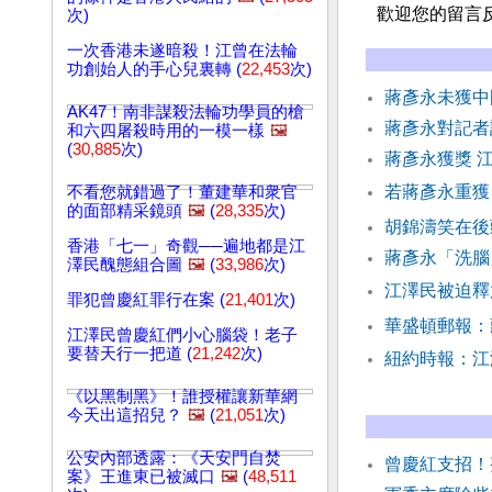
歡迎您的留言
次)
一次香港未遂暗殺！江曾在法輪
功創始人的手心兒裏轉 (
22,453
次)
蔣彥永未獲中
AK47！南非謀殺法輪功學員的槍
蔣彥永對記者
和六四屠殺時用的一模一樣
🖼️
(
30,885
次)
蔣彥永獲獎 
若蔣彥永重獲
不看您就錯過了！董建華和衆官
的面部精采鏡頭
🖼️
(
28,335
次)
胡錦濤笑在後
香港「七一」奇觀──遍地都是江
蔣彥永「洗腦
澤民醜態組合圖
🖼️
(
33,986
次)
江澤民被迫釋
罪犯曾慶紅罪行在案 (
21,401
次)
華盛頓郵報：
江澤民曾慶紅們小心腦袋！老子
要替天行一把道 (
21,242
次)
紐約時報：江
《以黑制黑》！誰授權讓新華網
今天出這招兒？
🖼️
(
21,051
次)
公安內部透露：《天安門自焚
曾慶紅支招！
案》王進東已被滅口
🖼️
(
48,511