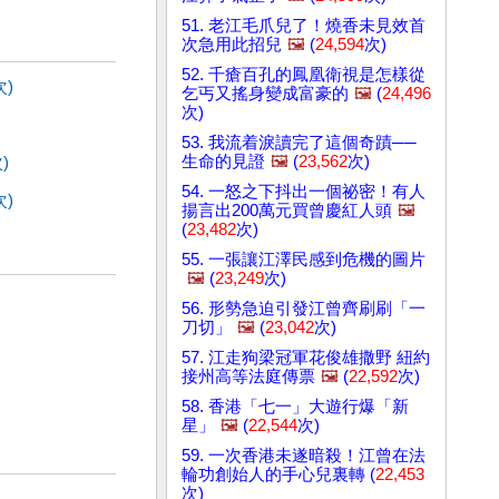
51. 老江毛爪兒了！燒香未見效首
次急用此招兒
🖼️
(
24,594
次)
52. 千瘡百孔的鳳凰衛視是怎樣從
次)
乞丐又搖身變成富豪的
🖼️
(
24,496
次)
53. 我流着淚讀完了這個奇蹟──
生命的見證
🖼️
(
23,562
次)
)
54. 一怒之下抖出一個祕密！有人
次)
揚言出200萬元買曾慶紅人頭
🖼️
(
23,482
次)
55. 一張讓江澤民感到危機的圖片
🖼️
(
23,249
次)
56. 形勢急迫引發江曾齊刷刷「一
刀切」
🖼️
(
23,042
次)
57. 江走狗梁冠軍花俊雄撒野 紐約
接州高等法庭傳票
🖼️
(
22,592
次)
58. 香港「七一」大遊行爆「新
星」
🖼️
(
22,544
次)
59. 一次香港未遂暗殺！江曾在法
輪功創始人的手心兒裏轉 (
22,453
次)