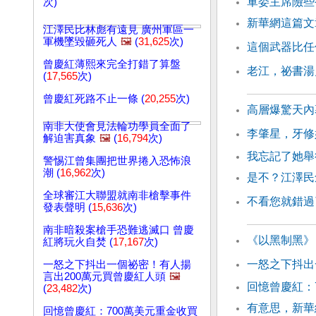
軍委主席險些
次)
新華網這篇文
江澤民比林彪有遠見 廣州軍區一
軍機墜毀砸死人
🖼️
(
31,625
次)
這個武器比任
曾慶紅薄熙來完全打錯了算盤
老江，祕書湯
(
17,565
次)
曾慶紅死路不止一條 (
20,255
次)
高層爆驚天內
南非大使會見法輪功學員全面了
李肇星，牙修
解迫害真象
🖼️
(
16,794
次)
我忘記了她舉
警惕江曾集團把世界捲入恐怖浪
潮 (
16,962
次)
是不？江澤民
全球審江大聯盟就南非槍擊事件
不看您就錯過
發表聲明 (
15,636
次)
南非暗殺案槍手恐難逃滅口 曾慶
《以黑制黑》
紅將玩火自焚 (
17,167
次)
一怒之下抖出
一怒之下抖出一個祕密！有人揚
言出200萬元買曾慶紅人頭
🖼️
回憶曾慶紅：
(
23,482
次)
有意思，新華
回憶曾慶紅：700萬美元重金收買