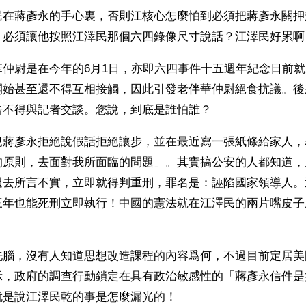
民在蔣彥永的手心裏，否則江核心怎麼怕到必須把蔣彥永關押
，必須讓他按照江澤民那個六四錄像尺寸說話？江澤民好累啊
華仲尉是在今年的6月1日，亦即六四事件十五週年紀念日前
始甚至還不得互相接觸，因此引發老伴華仲尉絕食抗議。後來
告不得與記者交談。您說，到底是誰怕誰？
兒蔣彥永拒絕說假話拒絕讓步，並在最近寫一張紙條給家人，
的原則，去面對我所面臨的問題」。其實搞公安的人都知道，
過去所言不實，立即就得判重刑，罪名是：誣陷國家領導人。
三年也能死刑立即執行！中國的憲法就在江澤民的兩片嘴皮子
洗腦，沒有人知道思想改造課程的內容爲何，不過目前定居美
示，政府的調查行動鎖定在具有政治敏感性的「蔣彥永信件是
就是說江澤民乾的事是怎麼漏光的！