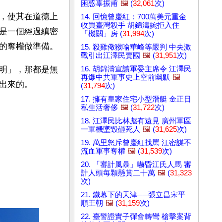
困惑辜振甫
🖼️
(
32,061
次)
，使其在道德上
14. 回憶曾慶紅：700萬美元重金
收買臺灣殺手 胡錦濤婉拒入住
是一個經過縝密
「機關」房 (
31,994
次)
的奪權做準備。
15. 殺雞儆猴喻華峰等嚴判 中央激
戰引出江澤民賣國
🖼️
(
31,951
次)
16. 胡錦濤宣讀軍委主席令 江澤民
明」，那都是無
再爆中共軍事史上空前幽默
🖼️
出來的。
(
31,794
次)
17. 擁有皇家住宅小型潛艇 金正日
私生活奢侈
🖼️
(
31,722
次)
18. 江澤民比林彪有遠見 廣州軍區
一軍機墜毀砸死人
🖼️
(
31,625
次)
19. 萬里怒斥曾慶紅找罵 江密謀不
流血軍事奪權
🖼️
(
31,539
次)
20. 「審計風暴」嚇昏江氏人馬 審
計人頭每顆懸賞二十萬
🖼️
(
31,323
次)
21. 鐵幕下的天津──張立昌宋平
順王朝
🖼️
(
31,159
次)
22. 臺警證實子彈會轉彎 槍擊案背