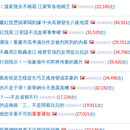
！溫家寶永不稱霸 江家幫各地稱王
🖼️
(
22,185
次)
2004/6/28
慶紅慫恿搞軍閥割據 中央高層發生八級地震
🖼️
(
43,921
2004/6/26
紅找罵 江密謀不流血軍事奪權
🖼️
(
31,539
次)
2004/6/24
國強！重慶市高考滿分作文被判死刑的內幕
🖼️
(
29,751
次
2004/6/23
不轟周正毅轟老江 檢察官強烈反彈提出抗訴
🖼️
(
34,766
2004/6/22
行胡指示！一張象徵中共即將垮臺的圖片
🖼️
(
39,420
次)
2004/6/21
凰衛視是怎樣從乞丐又搖身變成富豪的
🖼️
(
24,496
次)
2004/6/20
的不是子彈！新華網今天透露真機
🖼️
(
32,192
次)
2004/6/18
？──不反省都不行
(
17,234
次)
2004/6/18
的這兩個「三」不是鬧着玩兒的
(
19,911
次)
2004/6/16
個您非看不可的
重要通知
🖼️
(
27,021
次)
2004/6/16
新華網悄然拿下這個頭版頭條
🖼️
(
22,146
次)