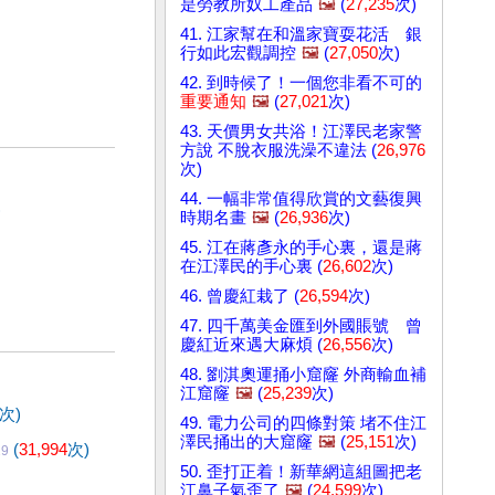
是勞教所奴工產品
🖼️
(
27,235
次)
41. 江家幫在和溫家寶耍花活 銀
行如此宏觀調控
🖼️
(
27,050
次)
42. 到時候了！一個您非看不可的
重要通知
🖼️
(
27,021
次)
43. 天價男女共浴！江澤民老家警
方說 不脫衣服洗澡不違法 (
26,976
次)
44. 一幅非常值得欣賞的文藝復興
)
時期名畫
🖼️
(
26,936
次)
45. 江在蔣彥永的手心裏，還是蔣
在江澤民的手心裏 (
26,602
次)
46. 曾慶紅栽了 (
26,594
次)
47. 四千萬美金匯到外國賬號 曾
慶紅近來遇大麻煩 (
26,556
次)
48. 劉淇奧運捅小窟窿 外商輸血補
江窟窿
🖼️
(
25,239
次)
次)
49. 電力公司的四條對策 堵不住江
澤民捅出的大窟窿
🖼️
(
25,151
次)
(
31,994
次)
29
50. 歪打正着！新華網這組圖把老
江鼻子氣歪了
🖼️
(
24,599
次)