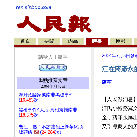
首頁
要聞
內幕
時事
幽默
2004年7月5日
發
江在蔣彥永
重點推薦文章
盧笙
2004年7月5日
海外政論家談南非黑槍事件
【人民報消息
(
16,483
次)
江氏小特務寫
黑槍事件4天后 真相震撼南非
(
18,375
次)
金，蔣彥永爆
又引導衆人的
老江，傻！不該讓他上新華網頭
版頭條
🖼️
(
24,284
次)