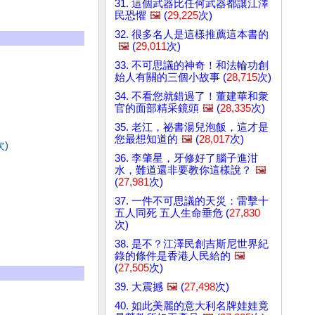
31. 這個武器比任何武器都讓江澤
民恐懼
🖼️
(
29,225
次)
32. 很多名人是這樣推薦這本書的
🖼️
(
29,011
次)
33. 不可思議的神奇！和法輪功創
始人有關的三個小故事 (
28,715
次)
34. 不看您就錯過了！董建華和衆
官的面部精采鏡頭
🖼️
(
28,335
次)
)
35. 老江，祕書湯兒泡飯，這才是
您最想知道的
🖼️
(
28,017
次)
次)
36. 李肇星，牙修好了腦子進泔
水，難道還非要教你這樣說？
🖼️
(
27,981
次)
37. 一件不可思議的天災：雷擊十
五人同死 五人生命垂危 (
27,830
次)
38. 是不？江澤民創吉斯尼世界紀
錄的條件是香港人民給的
🖼️
(
27,505
次)
39. 大震撼
🖼️
(
27,498
次)
40. 如此美麗的意大利名牌娃娃竟