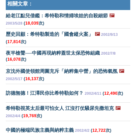
相關文章：
給老江點兒借鑑：希特勒和情婦埃娃的自殺細節
🖼️
(
18,039
次)
2003/5/28
歷史回顧：希特勒製造的「國會縱火案」
🖼️
2002/9/13
(
17,814
次)
夜半槍聲──中國再現納粹蓋世太保恐怖組織
2002/7/8
(
16,078
次)
京沈外國使領館周圍充斥「納粹集中營」的恐怖氣氛
🖼️
(
16,137
次)
2002/5/17
訪德無德！江澤民你比希特勒如何？
(
12,490
次)
2002/4/11
希特勒視英太后最可怕女人 江沒打仗騷尿先撒坦克
🖼️
(
19,769
次)
2002/4/4
中國的極端民族主義與納粹主義
(
12,722
次)
2002/4/2