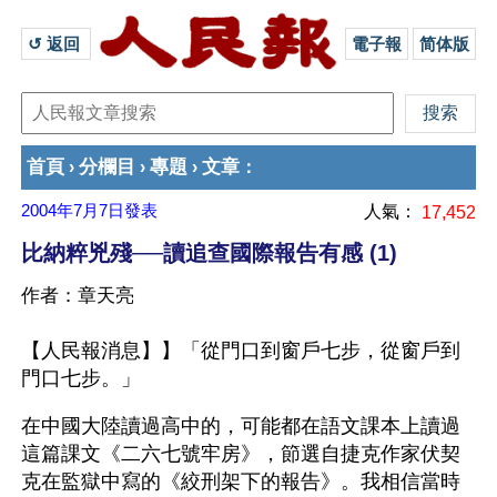
↺ 返回 
電子報
简体版
首頁
分欄目
專題
文章
›
›
›
：
2004年7月7日
發表
人氣：
17,452
比納粹兇殘──讀追查國際報告有感 (1)
作者：章天亮
【人民報消息】】「從門口到窗戶七步，從窗戶到
門口七步。」
在中國大陸讀過高中的，可能都在語文課本上讀過
這篇課文《二六七號牢房》，節選自捷克作家伏契
克在監獄中寫的《絞刑架下的報告》。我相信當時