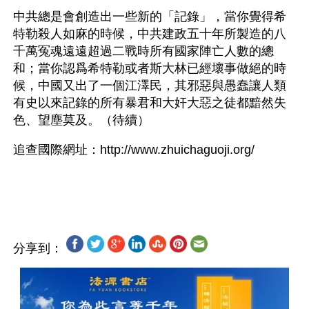
中共總是會創造出一些新的「記錄」，當你覺得希
特勒殺人如麻的時候，中共建政五十年所製造的八
千萬冤魂遠遠超過二戰時所有國家陣亡人數的總
和；當你認爲希特勒或者斯大林已經壞事做絕的時
候，中國又出了一個江澤民，其邪惡與愚蠢讓人類
有史以來記錄的所有暴君和大奸大惡之徒都黯然失
色、望塵莫及。（待續）
追查國際網址：http://www.zhuichaguoji.org/
分享到：