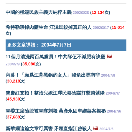
中國的極端民族主義與納粹主義
(
12,134
次)
2002/3/28
希特勒殺掉肉體生命 江澤民殺掉真正的人
(
15,014
2002/3/17
次)
更多文章導讀：
2004年7月7日
11個月清洗兩百萬黨員！中共隊伍不減肥有訣竅
🖼️
(
35,080
次)
2004/7/9
內幕！「願爲江背黑鍋的女人」臨危出馬南非
2004/7/8
(
30,218
次)
曾慶紅支招！整治兒媳江澤民耍陰謀打擊趙紫陽
2004/7/7
(
45,930
次)
軍委主席險些被軍隊刺殺 蔣彥永囚車綁架案揭祕
2004/7/6
(
37,689
次)
新華網這篇文章可厲害 矛頭直指江曾殺人
🖼️
2004/7/5