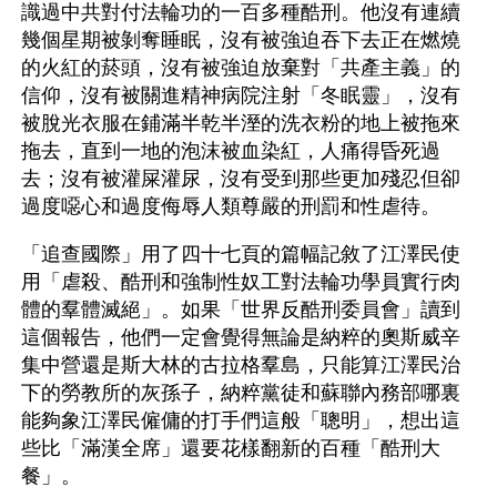
識過中共對付法輪功的一百多種酷刑。他沒有連續
幾個星期被剝奪睡眠，沒有被強迫吞下去正在燃燒
的火紅的菸頭，沒有被強迫放棄對「共產主義」的
信仰，沒有被關進精神病院注射「冬眠靈」，沒有
被脫光衣服在鋪滿半乾半溼的洗衣粉的地上被拖來
拖去，直到一地的泡沫被血染紅，人痛得昏死過
去；沒有被灌屎灌尿，沒有受到那些更加殘忍但卻
過度噁心和過度侮辱人類尊嚴的刑罰和性虐待。
「追查國際」用了四十七頁的篇幅記敘了江澤民使
用「虐殺、酷刑和強制性奴工對法輪功學員實行肉
體的羣體滅絕」。如果「世界反酷刑委員會」讀到
這個報告，他們一定會覺得無論是納粹的奧斯威辛
集中營還是斯大林的古拉格羣島，只能算江澤民治
下的勞教所的灰孫子，納粹黨徒和蘇聯內務部哪裏
能夠象江澤民僱傭的打手們這般「聰明」，想出這
些比「滿漢全席」還要花樣翻新的百種「酷刑大
餐」。