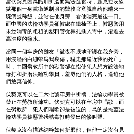
當伏契克因爲酷刑折磨而無法進食時，龐克拉茨監
獄那個一身黨衛隊制服的醫務官竟親自給他端來一
碗病號稀飯，並站在他身旁，看他咽完最後一口。
而中國的法輪功學員卻被綁在鐵椅子上，被惡警用
未經消毒的粗粗的塑料管從鼻孔插入胃中，灌進去
高濃度的鹽水。
當同一個牢房的難友「徹夜不眠地守護在我身旁，
用浸溼的白繃帶爲我裹傷，驅走那逼近我的死亡」
時，中國勞教所中的獄警卻在指使犯人想方設法地
毒打和折磨法輪功學員，羞辱他們的人格，逼迫他
們放棄信仰。
伏契克可以在二六七號牢房中祈禱，法輪功學員被
禁止在勞教所煉功。伏契克可以在牢房中唱歌，而
在勞教所，犯人們唱歌卻是被迫的，爲的是掩蓋法
輪功學員被惡警殘酷毒打時發出的慘叫聲。
伏契克沒有描述納粹如何折磨他，但他一定沒有見