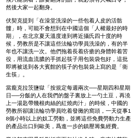
然後大家一起翻身。
伏契克提到「在澡堂洗澡的一些包着人皮的活骷
髏」時，可能不會想到在中國這個「人權最好的時
期」，在北京夏天溫度達到將近攝氏四十度的時
候，勞教所是不讓這些法輪功學員洗澡的，有的半
年也不讓洗一次。他們拖着長着疥瘡的身體幹着苦
役，用流血流膿的手抓起筷子用包裝袋包好，這批
即將被送到各大賓館的筷子的包裝袋上寫的是「衛
生筷」。
當龐克拉茨鹽獄「按規定每週兩次──星期四和星期
日──分飯的人在我們的盤子裏放上一勺土豆，再澆
上一湯匙帶幾根肉絲的紅燒肉汁」的時候，中國的
勞教所卻讓法輪功學員吃着發黴的窩頭，一天從事1
8個小時以上的奴工勞動，並將這些免費勞動力生產
的產品出口到歐美，爲進一步的鎮壓籌集經費。