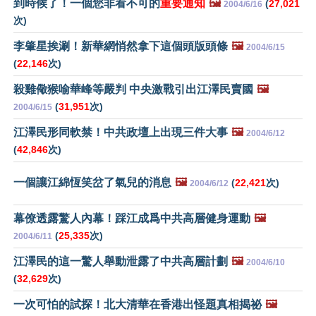
到時候了！一個您非看不可的
重要通知
🖼️
(
27,021
2004/6/16
次)
李肇星挨涮！新華網悄然拿下這個頭版頭條
🖼️
2004/6/15
(
22,146
次)
殺雞儆猴喻華峰等嚴判 中央激戰引出江澤民賣國
🖼️
(
31,951
次)
2004/6/15
江澤民形同軟禁！中共政壇上出現三件大事
🖼️
2004/6/12
(
42,846
次)
一個讓江綿恆笑岔了氣兒的消息
🖼️
(
22,421
次)
2004/6/12
幕僚透露驚人內幕！踩江成爲中共高層健身運動
🖼️
(
25,335
次)
2004/6/11
江澤民的這一驚人舉動泄露了中共高層計劃
🖼️
2004/6/10
(
32,629
次)
一次可怕的試探！北大清華在香港出怪題真相揭祕
🖼️