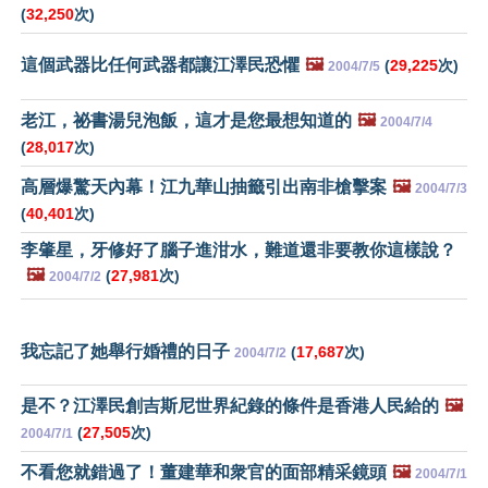
(
32,250
次)
這個武器比任何武器都讓江澤民恐懼
🖼️
(
29,225
次)
2004/7/5
老江，祕書湯兒泡飯，這才是您最想知道的
🖼️
2004/7/4
(
28,017
次)
高層爆驚天內幕！江九華山抽籤引出南非槍擊案
🖼️
2004/7/3
(
40,401
次)
李肇星，牙修好了腦子進泔水，難道還非要教你這樣說？
🖼️
(
27,981
次)
2004/7/2
我忘記了她舉行婚禮的日子
(
17,687
次)
2004/7/2
是不？江澤民創吉斯尼世界紀錄的條件是香港人民給的
🖼️
(
27,505
次)
2004/7/1
不看您就錯過了！董建華和衆官的面部精采鏡頭
🖼️
2004/7/1