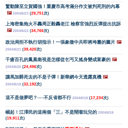
驚動陳至立賀國強！重慶市高考滿分作文被判死刑的內幕
🖼️
(
29,751
次)
2004/6/23
上海密集炮火不轟周正毅轟老江 檢察官強烈反彈提出抗訴
🖼️
(
34,766
次)
2004/6/22
政治局拒不執行胡指示！一張象徵中共即將垮臺的圖片
🖼️
(
39,420
次)
2004/6/21
千瘡百孔的鳳凰衛視是怎樣從乞丐又搖身變成富豪的
🖼️
(
24,496
次)
2004/6/20
讓馬加爵死去的不是子彈！新華網今天透露真機
🖼️
(
32,192
次)
2004/6/18
這不是做夢吧？──不反省都不行
(
17,234
次)
2004/6/18
崛起！江澤民的這兩個「三」不是鬧着玩兒的
2004/6/16
(
19,911
次)