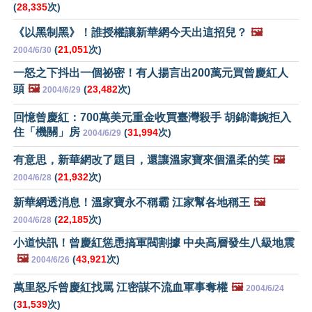
(
28,335
次)
《以黑制黑》！誰授權讓新華網今天出這招兒？
🖼️
(
21,051
次)
2004/6/30
一怒之下抖出一個祕密！有人揚言出200萬元買曾慶紅人
頭
🖼️
(
23,482
次)
2004/6/29
回憶曾慶紅：700萬美元重金收買臺灣殺手 胡錦濤婉拒入
住「機關」房
(
31,994
次)
2004/6/29
有意思，新華網改了題目，還讓溫家寶來個溫柔的笑
🖼️
(
21,932
次)
2004/6/28
新華網透消息！溫家寶永不稱霸 江家幫各地稱王
🖼️
(
22,185
次)
2004/6/28
小道快訊！曾慶紅慫恿搞軍閥割據 中央高層發生八級地震
🖼️
(
43,921
次)
2004/6/26
萬里怒斥曾慶紅找罵 江密謀不流血軍事奪權
🖼️
2004/6/24
(
31,539
次)