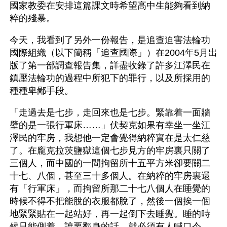
國家教委在安排這篇課文時希望高中生能夠看到納
粹的殘暴。
今天，我看到了另外一份報告，是追查迫害法輪功
國際組織（以下簡稱「追查國際」）在2004年5月出
版了第一部調查報告集，詳盡收錄了許多江澤民在
鎮壓法輪功的過程中所犯下的罪行，以及所採用的
種種卑鄙手段。
「走過去是七步，走回來也是七步。緊靠着一面牆
壁的是一張行軍床……」伏契克如果有幸坐一坐江
澤民的牢房，我想他一定會覺得納粹實在是太仁慈
了。在龐克拉茨鹽獄這個七步見方的牢房裏只關了
三個人，而中國的一間拘留所十五平方米卻要關二
十七、八個，甚至三十多個人。在納粹的牢房裏還
有「行軍床」，而拘留所那二十七八個人在睡覺的
時候不得不把能脫的衣服都脫了，然後一個挨一個
地緊緊貼在一起站好，再一起倒下去睡覺。睡的時
候只能側着，誰要翻身的話，就必須有人喊口令，