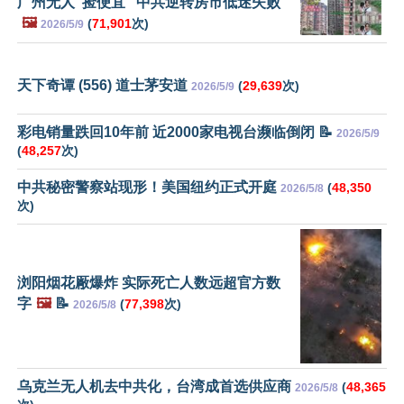
广州无人“捡便宜” 中共逆转房市低迷失败
🖼️
(
71,901
次)
2026/5/9
天下奇谭 (556) 道士茅安道
(
29,639
次)
2026/5/9
彩电销量跌回10年前 近2000家电视台濒临倒闭 📝
2026/5/9
(
48,257
次)
中共秘密警察站现形！美国纽约正式开庭
(
48,350
2026/5/8
次)
浏阳烟花厰爆炸 实际死亡人数远超官方数
字
🖼️
📝
(
77,398
次)
2026/5/8
乌克兰无人机去中共化，台湾成首选供应商
(
48,365
2026/5/8