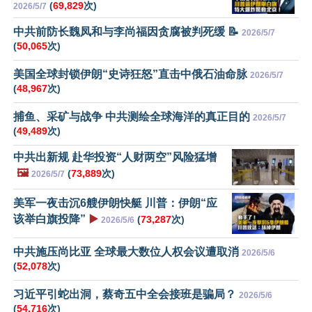
(
69,829
次)
2026/5/7
中共前防长魏凤和与李尚福因贪腐被判死缓 📝
2026/5/7
(
50,065
次)
美国全球封锁伊朗“史诗狂怒”直击中俄石油命脉
2026/5/7
(
48,967
次)
捕鱼、采矿与战争 中共测绘全球海洋的真正目的
2026/5/7
(
49,489
次)
中共出新规 赴华投资“人财两空”风险猛增
🖼️
(
73,889
次)
2026/5/7
美军一夜击沉6艘伊朗快艇 川普：伊朗“应
该举白旗投降”
▶️
(
73,287
次)
2026/5/6
中共施压尚比亚 全球最大数位人权会议遭取消
2026/5/6
(
52,078
次)
习近平引蛇出洞，蔡奇五中全会接班是骗局？
2026/5/6
(
54,716
次)