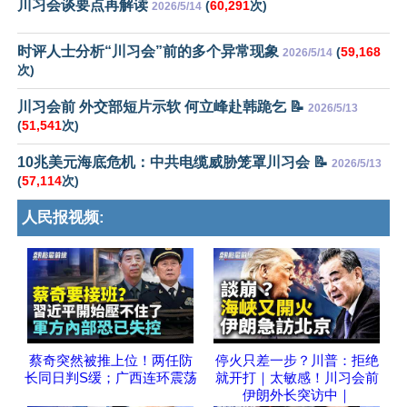
川习会谈要点再解读
(
60,291
次)
2026/5/14
时评人士分析“川习会”前的多个异常现象
(
59,168
2026/5/14
次)
川习会前 外交部短片示软 何立峰赴韩跪乞 📝
2026/5/13
(
51,541
次)
10兆美元海底危机：中共电缆威胁笼罩川习会 📝
2026/5/13
(
57,114
次)
人民报视频:
蔡奇突然被推上位！两任防
停火只差一步？川普：拒绝
长同日判S缓；广西连环震荡
就开打｜太敏感！川习会前
伊朗外长突访中｜