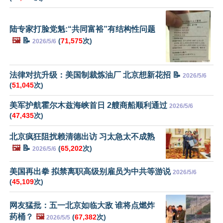
陆专家打脸党魁:“共同富裕”有结构性问题
🖼️
📝
(
71,575
次)
2026/5/6
法律对抗升级：美国制裁炼油厂 北京想新花招 📝
2026/5/6
(
51,045
次)
美军护航霍尔木兹海峡首日 2艘商船顺利通过
2026/5/6
(
47,435
次)
北京疯狂阻扰赖清德出访 习太急太不成熟
🖼️
📝
(
65,202
次)
2026/5/6
美国再出拳 拟禁离职高级别雇员为中共等游说
2026/5/6
(
45,109
次)
网友猛批：五一北京如临大敌 谁将点燃炸
药桶？
🖼️
(
67,382
次)
2026/5/5