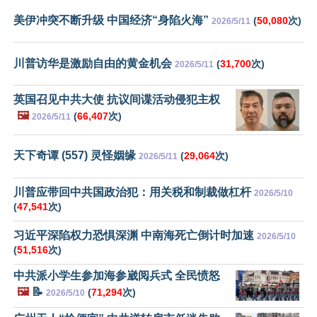
美伊冲突不断升级 中国经济“身陷火海”
(
50,080
次)
2026/5/11
川普访华是激励自由的黄金机会
(
31,700
次)
2026/5/11
英国召见中共大使 抗议间谍活动侵犯主权
🖼️
(
66,407
次)
2026/5/11
天下奇谭 (557) 灵怪姻缘
(
29,064
次)
2026/5/11
川普应带回中共国政治犯：用关税和制裁做杠杆
2026/5/10
(
47,541
次)
习近平深陷权力恐惧深渊 中南海死亡倒计时加速
2026/5/10
(
51,516
次)
中共派小学生参加海参崴阅兵式 全民愤怒
🖼️
📝
(
71,294
次)
2026/5/10