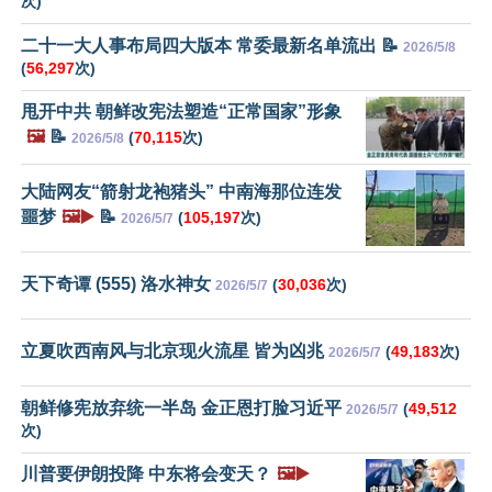
次)
二十一大人事布局四大版本 常委最新名单流出 📝
2026/5/8
(
56,297
次)
甩开中共 朝鲜改宪法塑造“正常国家”形象
🖼️
📝
(
70,115
次)
2026/5/8
大陆网友“箭射龙袍猪头” 中南海那位连发
噩梦
🖼️▶️
📝
(
105,197
次)
2026/5/7
天下奇谭 (555) 洛水神女
(
30,036
次)
2026/5/7
立夏吹西南风与北京现火流星 皆为凶兆
(
49,183
次)
2026/5/7
朝鲜修宪放弃统一半岛 金正恩打脸习近平
(
49,512
2026/5/7
次)
川普要伊朗投降 中东将会变天？
🖼️▶️