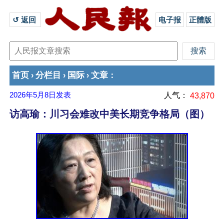
↺ 返回 
电子报
正體版
首页
分栏目
国际
文章
›
›
›
：
2026年5月8日
发表
人气：
43,870
访高瑜：川习会难改中美长期竞争格局（图）