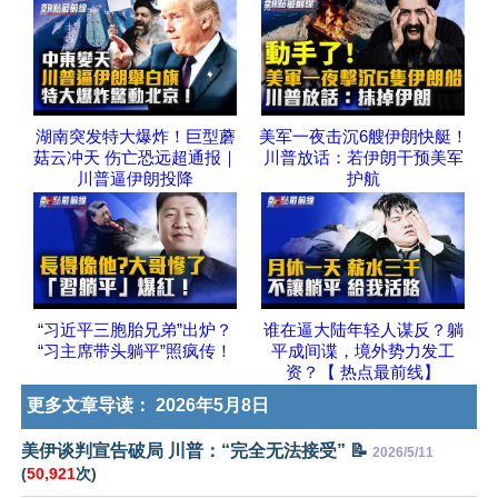
湖南突发特大爆炸！巨型蘑
美军一夜击沉6艘伊朗快艇！
菇云冲天 伤亡恐远超通报｜
川普放话：若伊朗干预美军
川普逼伊朗投降
护航
“习近平三胞胎兄弟”出炉？
谁在逼大陆年轻人谋反？躺
“习主席带头躺平”照疯传！
平成间谍，境外势力发工
资？【 热点最前线】
更多文章导读：
2026年5月8日
美伊谈判宣告破局 川普：“完全无法接受” 📝
2026/5/11
(
50,921
次)