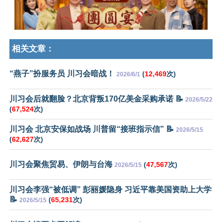
相关文章：
“燕子”扮服务员 川习会暗战！
(
12,469
次)
2026/6/1
川习会后就翻脸？北京背叛170亿美金采购承诺 📝
2026/5/22
(
67,524
次)
川习会 北京安保如战场 川普留“接班指示信” 📝
2026/5/15
(
62,627
次)
川习会聚焦贸易、伊朗与台海
(
47,567
次)
2026/5/15
川习会李强“被低调” 彭丽媛隐身 习近平靠美国资助上大学
📝
(
65,231
次)
2026/5/15