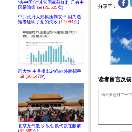
“去中国化”其它国家获红利 只有中
分享至：
国是输家
🖼️
(
20,599
次)
中共政府大规模压制哀悼 因为遇
难者证明了党的失败 (
17,084
次)
画大饼 中共推出24条向外商招手
🖼️
(
36,147
次)
读者留言反馈
北京龙气散尽 改朝换代就在眼前
(
67,669
次)