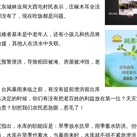
京东城林业局大西屯村民表示，庄稼木耳全没
没有了，现在吃饭都是问题。

遇难者基本是中老年人，还有小孩儿和伤员将
救援，其他人在洪水中失联。

无预警泄洪，导致稻田被淹、房屋被冲毁，老


，台风暴雨来临之前，有没有提前泄洪留出库
出决定的时候，你们有没有把老百姓的利益放在第一位？天灾
责？别把我们农民惹急眼，惹毛了！

宽指出，水库的职能应是：旱季放水抗旱，雨季蓄水防洪。但
钱，水库在旱季也蓄水，当暴雨来时，水库就不得不紧急泄洪