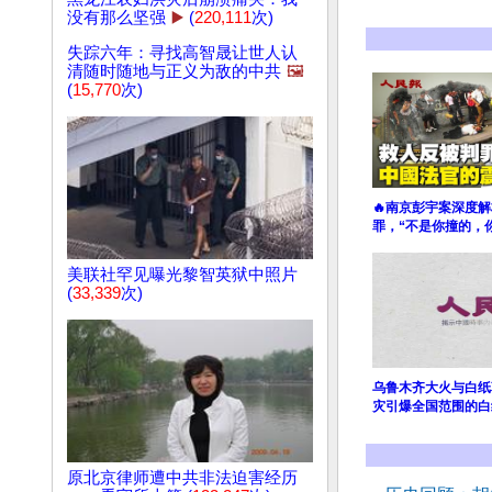
没有那么坚强
▶️
(
220,111
次)
失踪六年：寻找高智晟让世人认
清随时随地与正义为敌的中共
🖼️
(
15,770
次)
🔥南京彭宇案深度
罪，“不是你撞的，
美联社罕见曝光黎智英狱中照片
(
33,339
次)
乌鲁木齐大火与白纸
灾引爆全国范围的白
原北京律师遭中共非法迫害经历