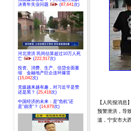
决青年失业问题
🖼️▶️
(
87,641
次)
河北泄洪 民间估算超过10万人死
亡
🖼️▶️
(
222,917
次)
投资、消费、生产、信贷全面萎
缩 金融地产巨企连环爆雷
(
15,042
次)
党媒越来越有趣，对习近平是赞
还是黑？ (
25,418
次)
中国经济的未来：是"危机"还
【人民报消息】
是"崩溃"？ (
14,879
次)
预警泄洪，导
滥，宁安市大西