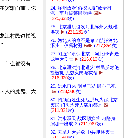
在灾难面前，你
24. 涿州政府“偷挖大堤”致全村
淹 事前爆警民对峙
🖼️▶️
(
225,633
次)
25. 北京泄洪引发河北涿州大规模
洪灾
▶️
(
221,262
次)
龙江村民边拍视
26. 河北人的命不是命？航拍河北


涿州：仅露树冠
🖼️▶️
(
217,854
次)
27. 习近平承认北京、河北汛情 造
成重大伤亡
▶️
(
216,613
次)
，什么都没有
28. 北京泄洪河北遭灾 村民反对绝
提被抓 无数灾民喊救命
▶️
(
216,320
次)
29. 洪水再来 明星已逝 民心已死
国人的魔鬼、大
🖼️
(
213,936
次)
30. 罔顾百姓生死泄洪只为保北京
灾民:门头沟死人满地都是
🖼️
(
211,921
次)
31. 洪水滔天 战区频换将 习隐身
演哪一出戏？ (
211,067
次)
32. 天呈九大异象 中共即将灭亡
(
210,580
次)