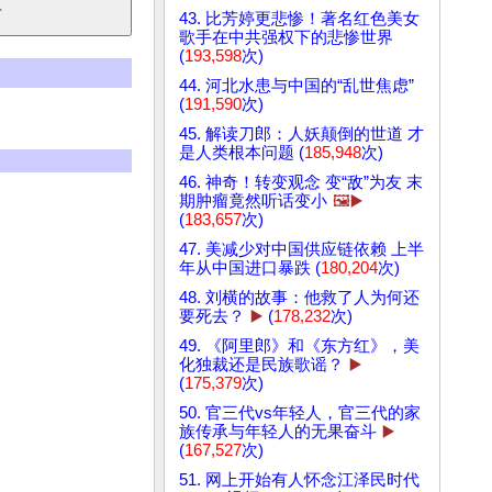
43. 比芳婷更悲惨！著名红色美女
歌手在中共强权下的悲惨世界
(
193,598
次)
44. 河北水患与中国的“乱世焦虑”
(
191,590
次)
45. 解读刀郎：人妖颠倒的世道 才
是人类根本问题 (
185,948
次)
46. 神奇！转变观念 变“敌”为友 末
期肿瘤竟然听话变小
🖼️▶️
(
183,657
次)
47. 美减少对中国供应链依赖 上半
年从中国进口暴跌 (
180,204
次)
48. 刘横的故事：他救了人为何还
要死去？
▶️
(
178,232
次)
49. 《阿里郎》和《东方红》，美
化独裁还是民族歌谣？
▶️
(
175,379
次)
50. 官三代vs年轻人，官三代的家
族传承与年轻人的无果奋斗
▶️
(
167,527
次)
51. 网上开始有人怀念江泽民时代