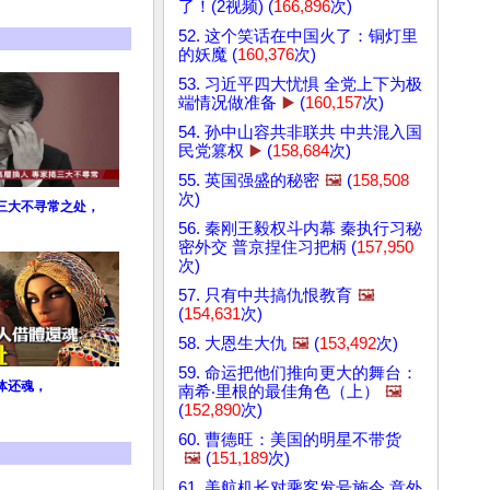
了！(2视频) (
166,896
次)
52. 这个笑话在中国火了：铜灯里
的妖魔 (
160,376
次)
53. 习近平四大忧惧 全党上下为极
端情况做准备
▶️
(
160,157
次)
54. 孙中山容共非联共 中共混入国
民党篡权
▶️
(
158,684
次)
55. 英国强盛的秘密
🖼️
(
158,508
次)
三大不寻常之处，
56. 秦刚王毅权斗内幕 秦执行习秘
密外交 普京捏住习把柄 (
157,950
次)
57. 只有中共搞仇恨教育
🖼️
(
154,631
次)
58. 大恩生大仇
🖼️
(
153,492
次)
59. 命运把他们推向更大的舞台：
体还魂，
南希‧里根的最佳角色（上）
🖼️
(
152,890
次)
60. 曹德旺：美国的明星不带货
🖼️
(
151,189
次)
61. 美航机长对乘客发号施令 意外