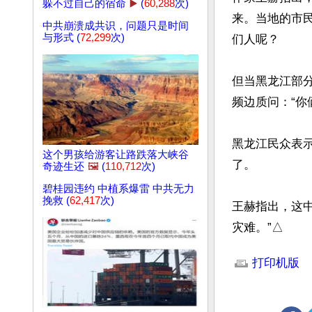
躲不过自己的宿命
▶️
(
60,288
次)
来。当地的市
中共崩溃成共识，问题只是时间
与形式 (
72,299
次)
们人呢？

但当黑龙江部
频边质问：“你
黑龙江民众表
这个男孩给游客让路跌落大峡谷
了。

奇迹生还
🖼️
(
110,712
次)
碧桂园违约 中植系爆雷 中共无力
挽救 (
62,417
次)
王赫指出，这
灾难。”△
文章网址: http://w
打印机版