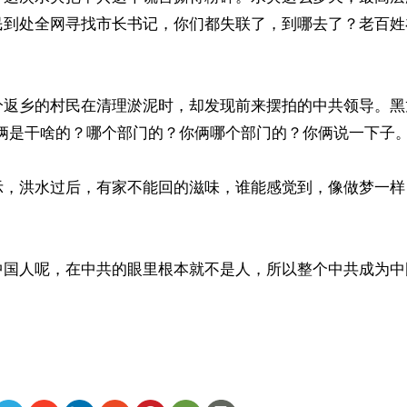
民到处全网寻找市长书记，你们都失联了，到哪去了？老百姓
分返乡的村民在清理淤泥时，却发现前来摆拍的中共领导。黑
俩是干啥的？哪个部门的？你俩哪个部门的？你俩说一下子。”
示，洪水过后，有家不能回的滋味，谁能感觉到，像做梦一样
中国人呢，在中共的眼里根本就不是人，所以整个中共成为中
ww.renminbao.com/rmb/articles/2023/8/13/77269.html