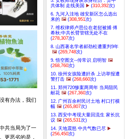
5. 女教师现身谈亲身经历：弃中
共体制 走线美国
▶️
(
310,392
次)
6. 九河入洼地 雄安新区怎么选出
来的
🖼️
(
308,951
次)
7. 维权律师卢思位在老挝被捕 傅
希秋:中共长臂管辖无处不在
(
278,307
次)
8. 山西著名学者郝劲松遭重判9年
🖼️
(
269,748
次)
9. 悟空图文--传常识 启明智
🖼️
(
268,760
次)
10. 徐州女孩险遭奸杀 上访举报遭
警打击
🖼️
(
268,660
次)
11. 郑州720惨案两周年 当局阻民
献花
🖼️
(
267,360
次)
没有办法，我们
12. 广州百余村民讨土地 村口打横
幅
🖼️
(
265,807
次)
13. 西安中考现大量回流生 家长抗
议
🖼️
(
265,531
次)
中共当局为了一
14. 天地震怒 中共气数已尽
▶️
(
256,450
次)
。更恶劣的是，