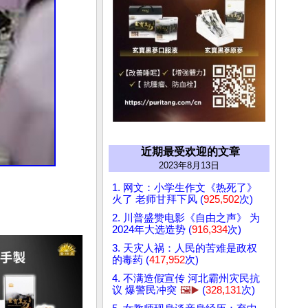
近期最受欢迎的文章
2023年8月13日
1. 网文：小学生作文《热死了》
火了 老师甘拜下风 (
925,502
次)
2. 川普盛赞电影《自由之声》 为
2024年大选造势 (
916,334
次)
3. 天灾人祸：人民的苦难是政权
的毒药 (
417,952
次)
4. 不满造假宣传 河北霸州灾民抗
议 爆警民冲突
🖼️▶️
(
328,131
次)