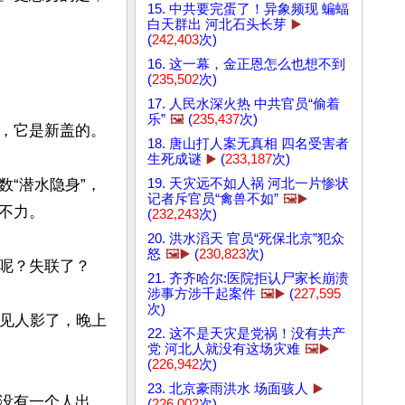
15. 中共要完蛋了！异象频现 蝙蝠
白天群出 河北石头长芽
▶️
(
242,403
次)
16. 这一幕，金正恩怎么也想不到
(
235,502
次)
17. 人民水深火热 中共官员“偷着
乐”
🖼️
(
235,437
次)
，它是新盖的。

18. 唐山打人案无真相 四名受害者
生死成谜
▶️
(
233,187
次)
19. 天灾远不如人祸 河北一片惨状
“潜水隐身”，
记者斥官员“禽兽不如”
🖼️▶️
力。

(
232,243
次)
20. 洪水滔天 官员“死保北京”犯众
怒
🖼️▶️
(
230,823
次)
呢？失联了？

21. 齐齐哈尔:医院拒认尸家长崩溃
涉事方涉千起案件
🖼️▶️
(
227,595
次)
不见人影了，晚上
22. 这不是天灾是党祸！没有共产
党 河北人就没有这场灾难
🖼️▶️
(
226,942
次)
23. 北京豪雨洪水 场面骇人
▶️
没有一个人出
(
226,002
次)