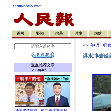
首页
要闻
内幕
时事
幽默
2023年8月13日
洪水冲破谎言
重点推荐文章
2023年8月13日
法国媒体惊讶：中共用这方法解