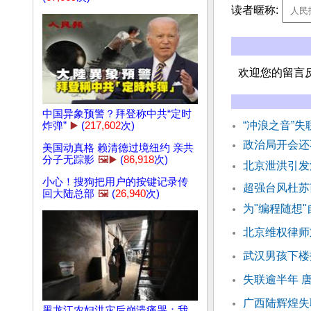
读者暱称:
欢迎您的留言
中国异象预警？拜登称中共“定时
“冲浪之音”
炸弹”
▶️
(
217,602
次)
政治局开会还
美国动真格 赖清德过境纽约 亲共
分子无踪影
🖼️▶️
(
86,918
次)
北京泄洪引发
小心！搜狗把用户的按键记录传
超强台风杜苏
回大陆总部
🖼️
(
26,940
次)
为"编程随想
北京维权律师
武汉男孩下楼
失联逾半年 
广西陆辉煌失
黑龙江农妇洪灾后崩溃痛哭：我