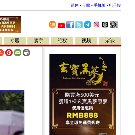
简体
-
正體
-
手机版
-
电子报
专题
寰宇
维权
视频
杂谈