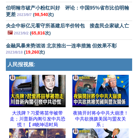
伯明翰市破产小粉红叫好 评论：中国95%省市比伯明翰
更差
(
98,540
次)
2023/9/7
央企中标亿元看守所基建后半价转包 接盘民企家破人亡
🖼️
(
65,816
次)
2023/9/2
金融风暴来势汹汹 北京推出一连串措施 但效果不彰
(
19,260
次)
2023/8/18
人民报视频:
大洗牌？习爱将苗华被带
夜骑开封将令中共大崩溃！
走；川普新内阁引发中共恐
中共欲挑拨美国与盟友关
慌！【 #晓坤话时局
系；