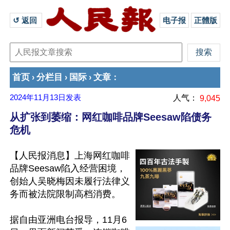
↺ 返回 
电子报
正體版
首页
分栏目
国际
文章
›
›
›
：
2024年11月13日
发表
人气：
9,045
从扩张到萎缩：网红咖啡品牌Seesaw陷债务
危机
【人民报消息】上海网红咖啡
品牌Seesaw陷入经营困境，
创始人吴晓梅因未履行法律义
务而被法院限制高档消费。

据自由亚洲电台报导，11月6