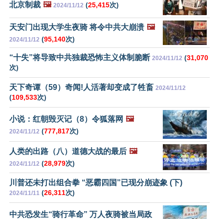
北京制裁
🖼️
(
25,415
次)
2024/11/12
天安门出现大学生夜骑 将令中共大崩溃
🖼️
(
95,140
次)
2024/11/12
“十失”将导致中共独裁恐怖主义体制脆断
(
31,070
2024/11/12
次)
天下奇谭（59）奇闻!人活著却变成了牲畜
2024/11/12
(
109,533
次)
小说：红朝毁灭记（8）令狐落网
🖼️
(
777,817
次)
2024/11/12
人类的出路（八）道德大战的最后
🖼️
(
28,979
次)
2024/11/12
川普还未打出组合拳 “恶霸四国”已现分崩迹象 (下)
(
26,311
次)
2024/11/11
中共恐发生“骑行革命” 万人夜骑被当局政