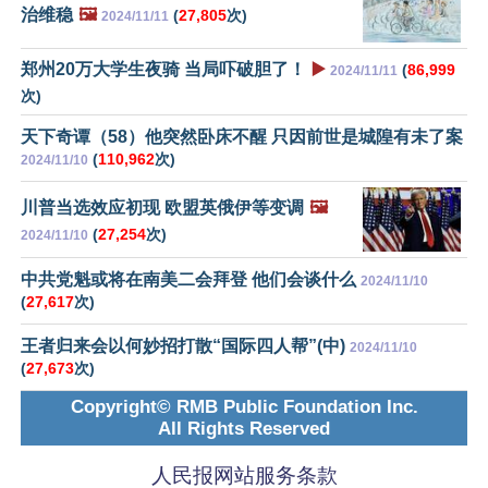
治维稳
🖼️
(
27,805
次)
2024/11/11
郑州20万大学生夜骑 当局吓破胆了！
▶️
(
86,999
2024/11/11
次)
天下奇谭（58）他突然卧床不醒 只因前世是城隍有未了案
(
110,962
次)
2024/11/10
川普当选效应初现 欧盟英俄伊等变调
🖼️
(
27,254
次)
2024/11/10
中共党魁或将在南美二会拜登 他们会谈什么
2024/11/10
(
27,617
次)
王者归来会以何妙招打散“国际四人帮”(中)
2024/11/10
(
27,673
次)
Copyright© RMB Public Foundation Inc.
All Rights Reserved
人民报网站服务条款