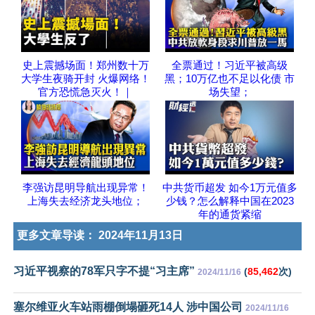
史上震撼场面！郑州数十万
全票通过！习近平被高级
大学生夜骑开封 火爆网络！
黑；10万亿也不足以化债 市
官方恐慌急灭火！｜
场失望；
李强访昆明导航出现异常！
中共货币超发 如今1万元值多
上海失去经济龙头地位；
少钱？怎么解释中国在2023
年的通货紧缩
更多文章导读：
2024年11月13日
习近平视察的78军只字不提“习主席”
(
85,462
次)
2024/11/16
塞尔维亚火车站雨棚倒塌砸死14人 涉中国公司
2024/11/16