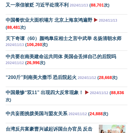
又一亲信被贬 习近平处境不利
(
88,701
次)
2024/11/13
中国餐饮业大面积塌方 北京上海哀鸿遍野
▶️
2024/11/13
(
88,481
次)
天下奇谭（60）颜鸣臯应相士之言中武举 名扬清朝水师
(
106,260
次)
2024/11/13
中共要在南美建命运共同体 美国会丢掉自己的后院吗
(
26,996
次)
2024/11/12
“200斤”到南美大撒币 恐后院起火
(
28,668
次)
2024/11/12
中国最惨“双11” 出现四大反常现象！
▶️
(
88,836
2024/11/12
次)
中共妄图挑拨美国与盟友关系
(
24,888
次)
2024/11/12
台湾反共富豪曹兴诚起诉国台办官员 反击