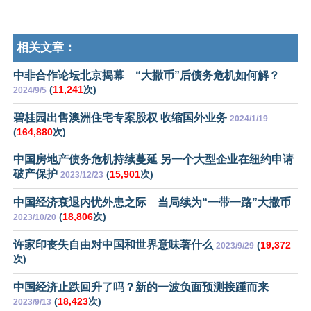
相关文章：
中非合作论坛北京揭幕 “大撒币”后债务危机如何解？
(
11,241
次)
2024/9/5
碧桂园出售澳洲住宅专案股权 收缩国外业务
2024/1/19
(
164,880
次)
中国房地产债务危机持续蔓延 另一个大型企业在纽约申请
破产保护
(
15,901
次)
2023/12/23
中国经济衰退内忧外患之际 当局续为“一带一路”大撒币
(
18,806
次)
2023/10/20
许家印丧失自由对中国和世界意味著什么
(
19,372
2023/9/29
次)
中国经济止跌回升了吗？新的一波负面预测接踵而来
(
18,423
次)
2023/9/13