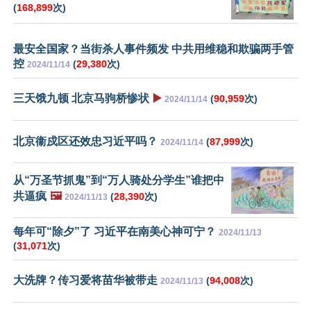
(
168,899
次)
最安全国家？当街杀人事件频发 中共用维稳和欺骗两手管
控
(
29,380
次)
2024/11/14
三天饿九顿 北京马驹桥惨状
▶️
(
90,959
次)
2024/11/14
北京衞戍区还效忠习近平吗？
(
87,999
次)
2024/11/14
从“万圣节抓鬼”到“万人骑处分学生”谁把中
共逼疯
🖼️
(
28,390
次)
2024/11/13
每年可“除夕”了 习近平在南美心神可宁？
2024/11/13
(
31,071
次)
大洗牌？传习爱将苗华被带走
(
94,008
次)
2024/11/13