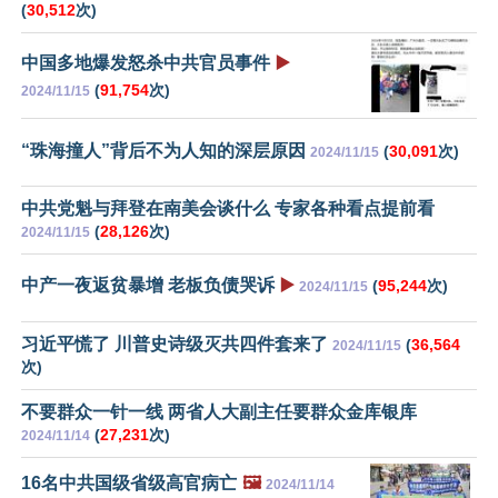
(
30,512
次)
中国多地爆发怒杀中共官员事件
▶️
(
91,754
次)
2024/11/15
“珠海撞人”背后不为人知的深层原因
(
30,091
次)
2024/11/15
中共党魁与拜登在南美会谈什么 专家各种看点提前看
(
28,126
次)
2024/11/15
中产一夜返贫暴增 老板负债哭诉
▶️
(
95,244
次)
2024/11/15
习近平慌了 川普史诗级灭共四件套来了
(
36,564
2024/11/15
次)
不要群众一针一线 两省人大副主任要群众金库银库
(
27,231
次)
2024/11/14
16名中共国级省级高官病亡
🖼️
2024/11/14