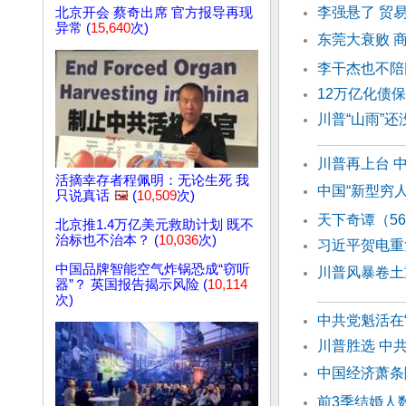
李强悬了 贸
北京开会 蔡奇出席 官方报导再现
异常 (
15,640
次)
东莞大衰败 
李干杰也不陪
12万亿化债
川普“山雨”
川普再上台 
活摘幸存者程佩明：无论生死 我
中国“新型穷
只说真话
🖼️
(
10,509
次)
天下奇谭（5
北京推1.4万亿美元救助计划 既不
治标也不治本？ (
10,036
次)
习近平贺电重
中国品牌智能空气炸锅恐成“窃听
川普风暴卷土重
器”？ 英国报告揭示风险 (
10,114
次)
中共党魁活在
川普胜选 中
中国经济萧条
前3季结婚人