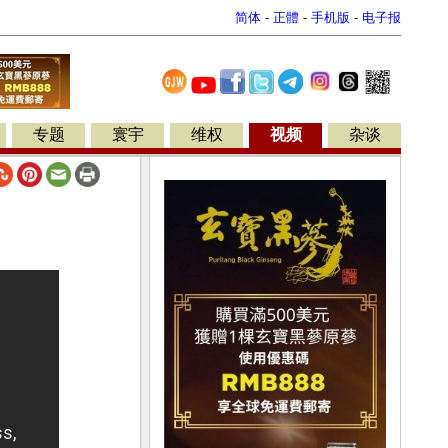
简体
-
正體
-
手机版
-
电子报
专题
寰宇
维权
视频
杂谈