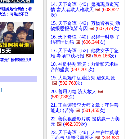
14. 天下奇谭（49）鬼魂现身道冤
梦睡虎地怕倒台；看
情 害人者欺人难欺天
🖼️
(
608,827
大选；习焦虑不已
次)
15. 天下奇谭（42）万物皆有灵 动
物报恩报仇皆有因
🖼️
(
607,474
次)
16. 天下奇谭（40）忍得一时辱 了
结宿世仇怨
🖼️
(
606,344
次)
17. 天下奇谭（52）他救女子于急
难 考场中获巧报
🖼️
(
605,166
次)
著走” 被叙利亚关5
18. 神韵特别表演：力量和艺术结
合的盛宴 (
597,201
次)
19. 大劫难中远避疫鬼 避免劫数
🖼️
(
592,769
次)
)
20. 善用刀笔 济人救人
🖼️
(
592,036
次)
21. 王军涛读李大师文章：守住善
能走出苦海
🖼️
(
591,455
次)
22. 善良很酷影片奖 投稿赢一万美
元
🖼️
(
462,309
次)
23. 天下奇谭（46）人生在世莫做
亏心事 须知迟早要还
🖼️
(
344,630