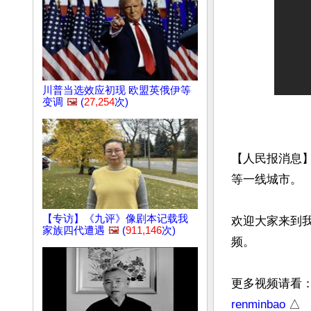
川普当选效应初现 欧盟英俄伊等
变调
🖼️
(
27,254
次)
【人民报消息】
等一线城市。

【专访】《九评》像剧本记载我
欢迎大家来到
家族四代遭遇
🖼️
(
911,146
次)
频。

更多视频请看
renminbao
 △