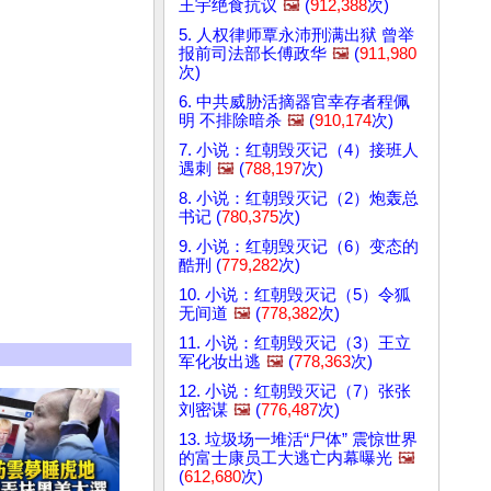
王宇绝食抗议
🖼️
(
912,388
次)
5. 人权律师覃永沛刑满出狱 曾举
报前司法部长傅政华
🖼️
(
911,980
次)
6. 中共威胁活摘器官幸存者程佩
明 不排除暗杀
🖼️
(
910,174
次)
7. 小说：红朝毁灭记（4）接班人
遇刺
🖼️
(
788,197
次)
8. 小说：红朝毁灭记（2）炮轰总
书记 (
780,375
次)
9. 小说：红朝毁灭记（6）变态的
酷刑 (
779,282
次)
10. 小说：红朝毁灭记（5）令狐
无间道
🖼️
(
778,382
次)
11. 小说：红朝毁灭记（3）王立
军化妆出逃
🖼️
(
778,363
次)
12. 小说：红朝毁灭记（7）张张
刘密谋
🖼️
(
776,487
次)
13. 垃圾场一堆活“尸体” 震惊世界
的富士康员工大逃亡内幕曝光
🖼️
(
612,680
次)