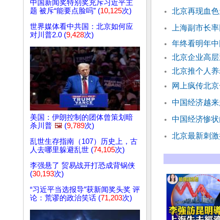
中国新闻奖特别奖充斥习近平主
题 被斥“能要点脸吗” (
10,125
次)
北京再现血色
世界媒体看中共国：北京如何应
上海副市长率
对川普2.0 (
9,428
次)
年终看明年中
北京企业高层遭
北京推个人养
网上疯传北京
中国经济越来
美国：伊朗控制的团体曾策划暗
中国经济惨状
杀川普
🖼️
(
9,789
次)
北京最新刺激
乱世生存指南（107）历史上，古
人去哪里躲避乱世 (
74,105
次)
李强悬了 贸易战开打恐成背锅侠
(
30,193
次)
“习近平当选报导”获新闻奖头奖 评
论：荒谬的政治笑话 (
71,203
次)