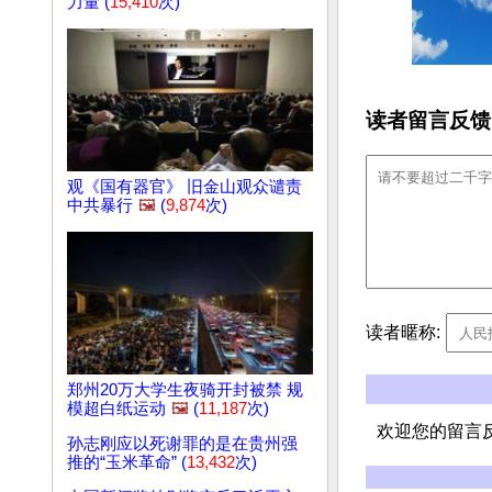
力量 (
15,410
次)
读者留言反馈
观《国有器官》 旧金山观众谴责
中共暴行
🖼️
(
9,874
次)
读者暱称:
郑州20万大学生夜骑开封被禁 规
模超白纸运动
🖼️
(
11,187
次)
欢迎您的留言
孙志刚应以死谢罪的是在贵州强
推的“玉米革命” (
13,432
次)