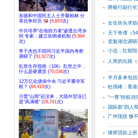
两银行副行长
东德和中国民主人士齐聚柏林 分
享抗争经历
🖼️
(
9,859
次)
女生街头求助
中共培养“在地协力者”渗透台湾乡
天下奇谭（5
间 专家：建立吹哨者机制 (
9,984
次)
党魁湖北调研
小说：红朝毁
李干杰也不陪同习近平国内考察
调研了 (
91,927
次)
人类的出路（
乱世生存指南（106）乱世之中，
什么是硬通货 (
70,036
次)
半月多来包括
12万亿化债保中央 习近平重夺军
权？ (
84,419
次)
杜琪峰：香港
川普“山雨”还没来，大陆外贸业已
“一尊”特权消
是“风满楼” (
28,741
次)
国际新“四人
广州现状 惨
律师贷款上班