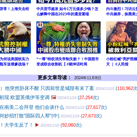
异常！上海失去经
中共货币超发 如今1万元值多少钱？怎
内斗激烈！习访云
么解释中国在2023年的通货紧缩
中共操弄，抹黑美
为何说美国软实力
“一尊”特权消失帝制失败？！中国股市
小粉红喊“亮护照横
瓶车送俄爹战场？
变成联合收割机【 #晓坤话时局
天 ｜ #人民报
更多文章导读：
2024年11月8日
8）他突然卧床不醒 只因前世是城隍有未了案
(
110,962
次
2024/11/10
初现 欧盟英俄伊等变调
🖼️
(
27,254
次)
2024/11/10
在南美二会拜登 他们会谈什么
(
27,617
次)
2024/11/10
何妙招打散“国际四人帮”(中)
(
27,673
次)
2024/11/10
！大学生反了！
▶️
(
92,060
次)
2024/11/10