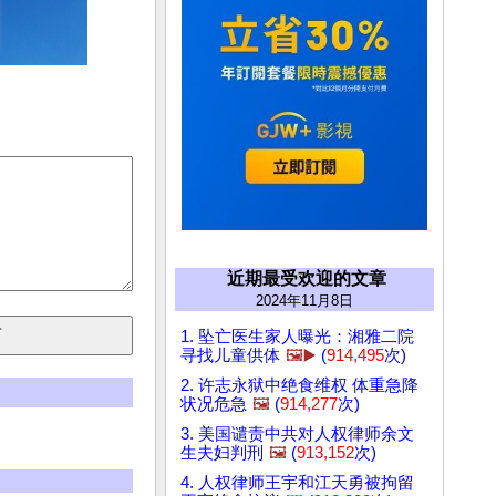
近期最受欢迎的文章
2024年11月8日
1. 坠亡医生家人曝光：湘雅二院
寻找儿童供体
🖼️▶️
(
914,495
次)
2. 许志永狱中绝食维权 体重急降
状况危急
🖼️
(
914,277
次)
3. 美国谴责中共对人权律师余文
生夫妇判刑
🖼️
(
913,152
次)
4. 人权律师王宇和江天勇被拘留