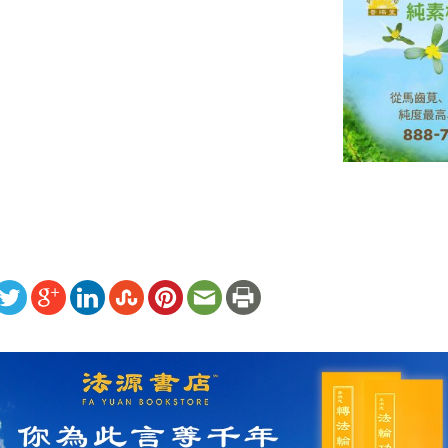
ww.renminbao.com/rmb/articles/2024/11/8/86357.html