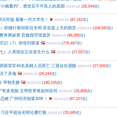
“小贿重判”，透背后不可告人的原因
(
28,544
次)
2024/11/6
8元吃饭 最惨一代大学生！
▶️
(
87,162
次)
2024/11/6
4）积德行善却双目失明 其实是上天的慈悲
(
106,583
次)
2024/11/6
蔡奇再缺席 官媒报导现诡异
(
86,895
次)
2024/11/6
灭记（7）张张刘密谋
🖼️
(
776,487
次)
2024/11/5
七）人类现在正在发生什么
🖼️
(
27,557
次)
2024/11/5
部级党官40名高精人员死亡 三退迫在眉睫
(
27,509
次)
2024/11/5
没了灵魂
🖼️
(
28,244
次)
2024/11/5
失 帝制失败
🖼️
(
180,145
次)
2024/11/5
帮”有多危险 文明世界将如何应对
(
26,806
次)
2024/11/5
不忍睹 广州经济倒退30年！
▶️
(
87,157
次)
2024/11/5
 习近平就业光明论遭打脸
(
29,045
次)
2024/11/5