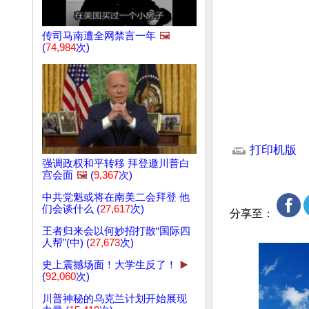
传司马南遭全网禁言一年
🖼️
(
74,984
次)
文章网址: http://w
打印机版
强调政权和平转移 拜登邀川普白
宫会面
🖼️
(
9,367
次)
中共党魁或将在南美二会拜登 他
们会谈什么 (
27,617
次)
分享至：
王者归来会以何妙招打散“国际四
人帮”(中) (
27,673
次)
史上震撼场面！大学生反了！
▶️
(
92,060
次)
川普神秘的乌克兰计划开始展现