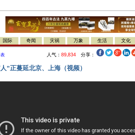
国际
奇闻
灾祸
万象
生活
文化
人气：
89,834
分享：
发表
穷人”正蔓延北京、上海（视频）