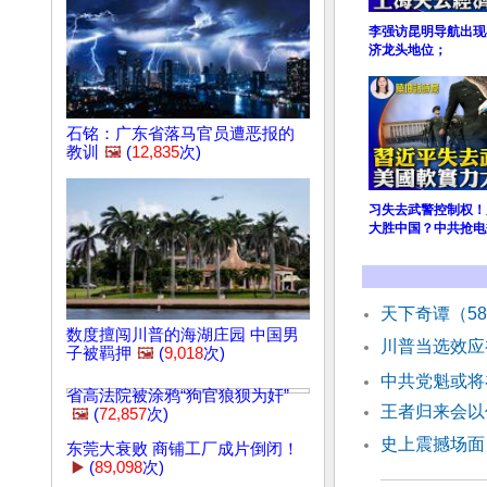
李强访昆明导航出现
济龙头地位；
石铭：广东省落马官员遭恶报的
教训
🖼️
(
12,835
次)
习失去武警控制权！
大胜中国？中共抢电
天下奇谭（5
数度擅闯川普的海湖庄园 中国男
川普当选效应
子被羁押
🖼️
(
9,018
次)
中共党魁或将
省高法院被涂鸦“狗官狼狈为奸”
王者归来会以
🖼️
(
72,857
次)
史上震撼场面
东莞大衰败 商铺工厂成片倒闭！
▶️
(
89,098
次)