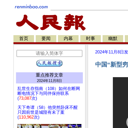
首页
要闻
内幕
时事
幽默
2024年11月8日
中国“新型
重点推荐文章
2024年11月8日
乱世生存指南（108）如何在断网
断电情况下与同伴保持联系
(
73,087
次)
天下奇谭（58）他突然卧床不醒
只因前世是城隍有未了案
(
110,962
次)