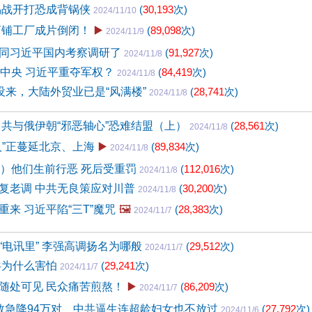
易战开打恐成背锅侠
(
30,193
次)
2024/11/10
商铺工厂成片倒闭！
▶️
(
89,098
次)
2024/11/9
同习近平国内考察调研了
(
91,927
次)
2024/11/8
保中央 习近平重夺军权？
(
84,419
次)
2024/11/8
还没来，大陆外贸业已是“风满楼”
(
28,741
次)
2024/11/8
中共与俄伊朝“邪恶轴心”恐难结盟（上）
(
28,561
次)
2024/11/8
人”正蔓延北京、上海
▶️
(
89,834
次)
2024/11/8
6）他们生前行恶 死后受重罚
(
112,016
次)
2024/11/8
复老调 中共无良策应对川普
(
30,200
次)
2024/11/8
来 习近平陷“三T”魔咒
🖼️
(
28,383
次)
2024/11/7
“电讯里” 李强高调扬名为哪般
(
29,512
次)
2024/11/7
共为什么害怕
(
29,241
次)
2024/11/7
随处可见 民众痛苦煎熬！
▶️
(
86,209
次)
2024/11/7
数急降94万对 中共逼生连超龄妇女也不放过
(
27,792
次)
2024/11/6