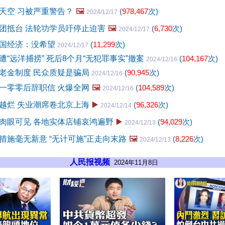
天空 习被严重警告？
🖼️
(
978,467
次)
2024/12/17
团抵台 法轮功学员吁停止迫害
🖼️
(
6,730
次)
2024/12/17
国经济：没希望
(
11,299
次)
2024/12/17
“远洋捕捞” 死后8个月“无犯罪事实”撤案
(
104,167
次)
2024/12/16
老金制度 民众质疑是骗局
(
90,945
次)
2024/12/16
一零零后辞职信 火爆全网
🖼️
(
104,589
次)
2024/12/16
越烂 失业潮席卷北京上海
▶️
(
96,326
次)
2024/12/14
肉眼可见 各地实体店铺哀鸿遍野
▶️
(
94,029
次)
2024/12/13
措施毫无新意 “无计可施”正走向末路
🖼️
(
8,226
次)
2024/12/13
人民报视频
2024年11月8日