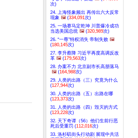
次)
24. 上海怪象频出 再传出六大反常
现象
🖼️
(
334,091
次)
25. 一场赛马定乾坤 川普爆冷成功
当选美国总统
🖼️
(
320,989
次)
26. “一尊”特权消失 帝制失败
🖼️
(
180,145
次)
27. 李升蔡降 习近平再度高调反改
革
🖼️
(
179,563
次)
28. 办案不力 北京副市长高朋落马
🖼️
(
164,988
次)
29. 人类的出路（三）究竟为什么
(
127,944
次)
30. 人类的出路（五）出路在哪
(
123,373
次)
31. 人类的出路（四）毁灭的方式
(
123,228
次)
32. 天下奇谭（56）他们生前行恶
死后受重罚 (
112,016
次)
33. 洛杉矶街头行动剧 展现中共活