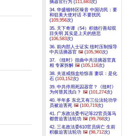
摘器官行为 (
111,683
次)
34. 华盛顿特区噪音 中国访民：要
和驻美大使对话 不要扰民
(
109,956
次)
35. 天下奇谭（54）积德行善却双
目失明 其实是上天的慈悲
(
106,583
次)
36. 前内部人士证实 纽时压制报导
中共活摘器官
🖼️
(
105,960
次)
37. 《纽时》扭曲中共活摘器官真
相 专家拆解
🖼️
(
105,116
次)
38. 夫送戒指盒给惊喜 妻叹：是化
石 (
103,152
次)
39. 中共停用死囚器官？《纽时》
为何替其洗白？
🖼️
(
101,274
次)
40. 半年多 东北又有三位法轮功学
员被迫害死
🖼️
(
100,719
次)
41. 广东政法委书记等22官员落马
都曾迫害法轮功
🖼️
(
99,768
次)
42. 三名政法委610官员病亡 生前
积极迫害法轮功
🖼️
(
98,712
次)