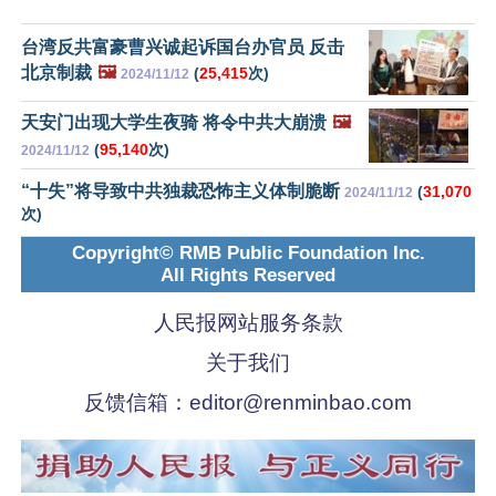
台湾反共富豪曹兴诚起诉国台办官员 反击
北京制裁
🖼️
(
25,415
次)
2024/11/12
天安门出现大学生夜骑 将令中共大崩溃
🖼️
(
95,140
次)
2024/11/12
“十失”将导致中共独裁恐怖主义体制脆断
(
31,070
2024/11/12
次)
Copyright© RMB Public Foundation Inc.
All Rights Reserved
人民报网站服务条款
关于我们
反馈信箱：
editor@renminbao.com