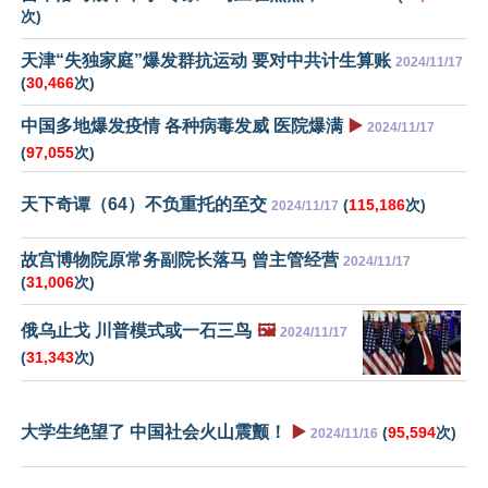
次)
天津“失独家庭”爆发群抗运动 要对中共计生算账
2024/11/17
(
30,466
次)
中国多地爆发疫情 各种病毒发威 医院爆满
▶️
2024/11/17
(
97,055
次)
天下奇谭（64）不负重托的至交
(
115,186
次)
2024/11/17
故宫博物院原常务副院长落马 曾主管经营
2024/11/17
(
31,006
次)
俄乌止戈 川普模式或一石三鸟
🖼️
2024/11/17
(
31,343
次)
大学生绝望了 中国社会火山震颤！
▶️
(
95,594
次)
2024/11/16