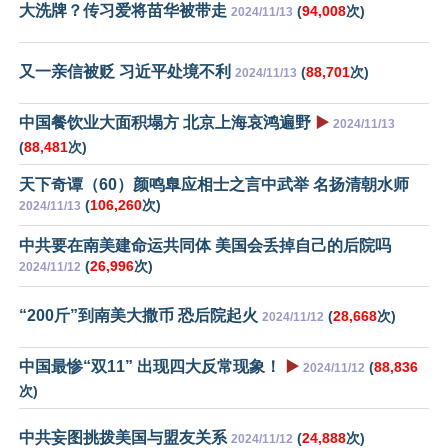
大洗牌？传习爱将苗华被带走
(
94,008
次)
2024/11/13
又一亲信被贬 习近平处境不利
(
88,701
次)
2024/11/13
中国餐饮业大面积塌方 北京上海哀鸿遍野
▶️
2024/11/13
(
88,481
次)
天下奇谭（60）颜鸣臯应相士之言中武举 名扬清朝水师
(
106,260
次)
2024/11/13
中共要在南美建命运共同体 美国会丢掉自己的后院吗
(
26,996
次)
2024/11/12
“200斤”到南美大撒币 恐后院起火
(
28,668
次)
2024/11/12
中国最惨“双11” 出现四大反常现象！
▶️
(
88,836
2024/11/12
次)
中共妄图挑拨美国与盟友关系
(
24,888
次)
2024/11/12