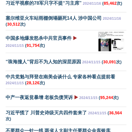
习近平视察的78军只字不提“习主席”
(
85,462
次)
2024/11/16
塞尔维亚火车站雨棚倒塌砸死14人 涉中国公司
2024/11/16
(
30,512
次)
中国多地爆发怒杀中共官员事件
▶️
(
91,754
次)
2024/11/15
“珠海撞人”背后不为人知的深层原因
(
30,091
次)
2024/11/15
中共党魁与拜登在南美会谈什么 专家各种看点提前看
(
28,126
次)
2024/11/15
中产一夜返贫暴增 老板负债哭诉
▶️
(
95,244
次)
2024/11/15
习近平慌了 川普史诗级灭共四件套来了
(
36,564
2024/11/15
次)
不要群众一针一线 两省人大副主任要群众金库银库