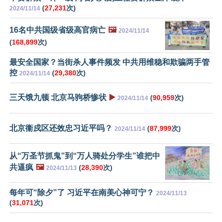
(
27,231
次)
2024/11/14
16名中共国级省级高官病亡
🖼️
2024/11/14
(
168,899
次)
最安全国家？当街杀人事件频发 中共用维稳和欺骗两手管
控
(
29,380
次)
2024/11/14
三天饿九顿 北京马驹桥惨状
▶️
(
90,959
次)
2024/11/14
北京衞戍区还效忠习近平吗？
(
87,999
次)
2024/11/14
从“万圣节抓鬼”到“万人骑处分学生”谁把中
共逼疯
🖼️
(
28,390
次)
2024/11/13
每年可“除夕”了 习近平在南美心神可宁？
2024/11/13
(
31,071
次)