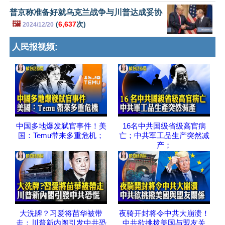
普京称准备好就乌克兰战争与川普达成妥协
🖼️
(
6,637
次)
2024/12/20
人民报视频:
中国多地爆发弑官事件！美
16名中共国级省级高官病
国：Temu带来多重危机；
亡；中共军工品生产突然减
产；
大洗牌？习爱将苗华被带
夜骑开封将令中共大崩溃！
走；川普新内阁引发中共恐
中共欲挑拨美国与盟友关