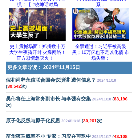
慌！【 #晓坤话时局
系；
史上震撼场面！郑州数十万
全票通过！习近平被高级
大学生夜骑开封 火爆网络！
黑；10万亿也不足以化债 市
官方恐慌急灭火！｜
场失望；
更多文章导读：
2024年11月15日
假和尚释永信联合国会议演讲 透何信息？
2024/11/18
(
30,542
次)
吴伟将任上海常务副市长 与李强有交集
(
83,196
2024/11/18
次)
原子化反叛与原子化反思
(
30,261
次)
2024/11/18
苗华落马概率不小 专家：习应在煎熬中
(
43,108
2024/11/17