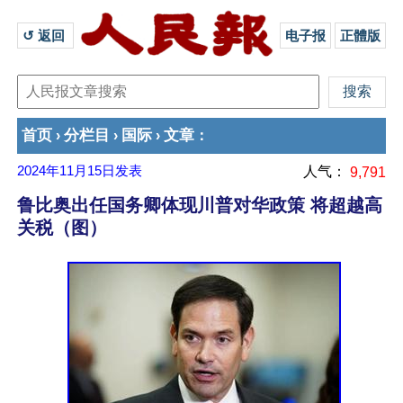
↺ 返回 
电子报
正體版
首页
分栏目
国际
文章
›
›
›
：
2024年11月15日
发表
人气：
9,791
鲁比奥出任国务卿体现川普对华政策 将超越高
关税（图）