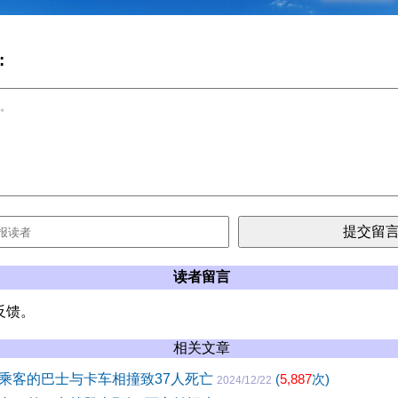
:
读者留言
反馈。
相关文章
乘客的巴士与卡车相撞致37人死亡
(
5,887
次)
2024/12/22