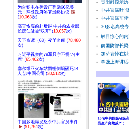
贵阳封控亲历
为台积电在美设厂奖励66亿美
中共官媒吁“
元！拜登政府签署最终协议
🖼️
(
10,068
次)
中共官媒前评
高官贪腐前​​赴后继 中共前农业部
30多名高校
长唐仁健被“双开” (
10,057
次)
触目惊心的内
天下奇谭（63）变羊奇闻 (
78,480
次)
前国防部长梁
加萨哀悼在以
习近平视察的78军只字不提“习主
席” (
85,462
次)
李强上海讲话
塞尔维亚火车站雨棚倒塌砸死14
人 涉中国公司 (
30,512
次)
16名中共国级省级
中国多地爆发怒杀中共官员事件
品生产突然减产；
▶️
(
91,754
次)