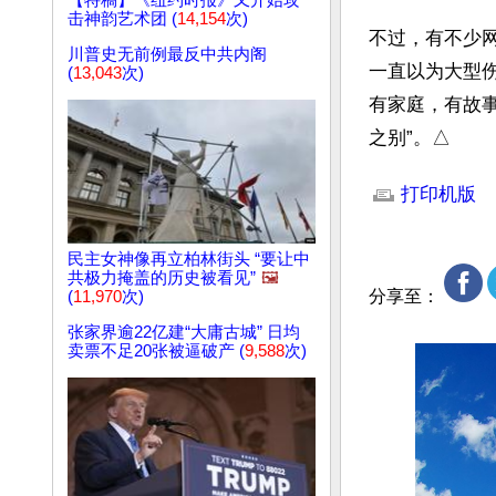
【特稿】《纽约时报》又开始攻
击神韵艺术团 (
14,154
次)
不过，有不少网
川普史无前例最反中共内阁
一直以为大型
(
13,043
次)
有家庭，有故
之别”。△
文章网址: http://w
打印机版
民主女神像再立柏林街头 “要让中
共极力掩盖的历史被看见”
🖼️
分享至：
(
11,970
次)
张家界逾22亿建“大庸古城” 日均
卖票不足20张被逼破产 (
9,588
次)