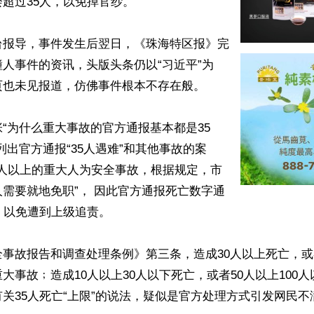
超过35人，以免掉官纱。

台报导，事件发生后翌日，《珠海特区报》完
人事件的资讯，头版头条仍以“习近平”为
也未见报道，仿佛事件根本不存在般。

“为什么重大事故的官方通报基本都是35
列出官方通报“35人遇难”和其他事故的案
5人以上的重大人为安全事故，根据规定，市
需要就地免职”， 因此官方通报死亡数字通
，以免遭到上级追责。

事故报告和调查处理条例》第三条，造成30人以上死亡，或者
大事故﹔造成10人以上30人以下死亡，或者50人以上100
关35人死亡“上限”的说法，疑似是官方处理方式引发网民不