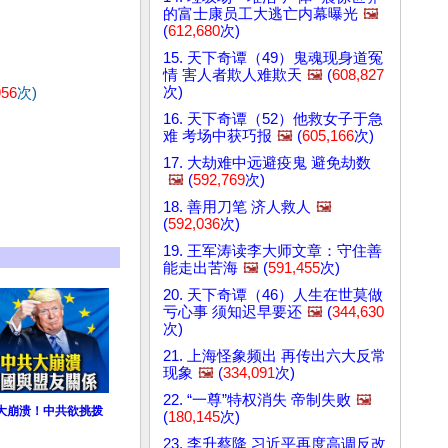
的富士康员工大逃亡内幕曝光
🖼️
(
612,680
次)
15. 天下奇谭（49）鬼魂现身道冤
情 害人者欺人难欺天
🖼️
(
608,827
次)
956
次)
16. 天下奇谭（52）他救女子于急
难 考场中获巧报
🖼️
(
605,166
次)
17. 大劫难中远避疫鬼 避免劫数
🖼️
(
592,769
次)
18. 善用刀笔 济人救人
🖼️
(
592,036
次)
19. 王军涛读李大师文章：守住善
能走出苦海
🖼️
(
591,455
次)
20. 天下奇谭（46）人生在世莫做
亏心事 须知迟早要还
🖼️
(
344,630
次)
21. 上海怪象频出 再传出六大反常
现象
🖼️
(
334,091
次)
22. “一尊”特权消失 帝制失败
🖼️
大崩溃！中共欲挑拨
(
180,145
次)
23. 李升蔡降 习近平再度高调反改