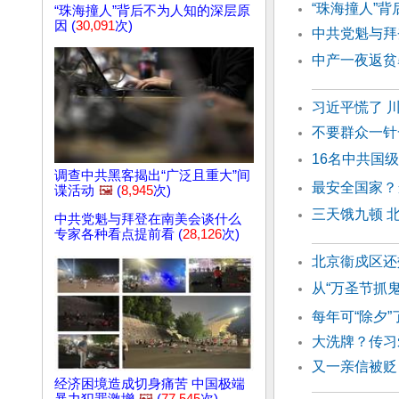
“珠海撞人”
“珠海撞人”背后不为人知的深层原
因 (
30,091
次)
中共党魁与拜
中产一夜返贫
习近平慌了 
不要群众一针
16名中共国
调查中共黑客揭出“广泛且重大”间
最安全国家？
谍活动
🖼️
(
8,945
次)
三天饿九顿 
中共党魁与拜登在南美会谈什么
专家各种看点提前看 (
28,126
次)
北京衞戍区还
从“万圣节抓
每年可“除夕
大洗牌？传习
又一亲信被贬
经济困境造成切身痛苦 中国极端