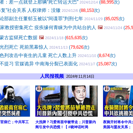
者：差一点就登上那辆“死亡转运大巴”
(
88,995
次)
2024/12/14
修复”社会关系 人权律师：没辙
(
88,153
次)
2024/12/6
论部副主任董郁玉被以“间谍罪”判刑七年
(
85,025
次)
2024/11/29
专家教授密集死亡 疫疾缘何青睐为中共站台的人
🖼️
(
25,
2024/11/24
蒙古监狱死亡数据
🖼️
(
615,635
次)
2024/11/18
光烈死亡 死前黑幕惊人
(
79,626
次)
2024/11/13
色列攻击中丧生的儿童 死亡人数上升
(
8,674
次)
2024/11/10
不提习 官媒诡异 中南海分裂已表面化
(
15,087
次)
2024/11/7
人民报视频
2024年11月14日
高官病亡；中共军工
大洗牌？习爱将苗华被带走；川普新内
夜骑开封将令中共
阁引发中共恐慌！【 #晓坤话时局
美国与盟友关系；