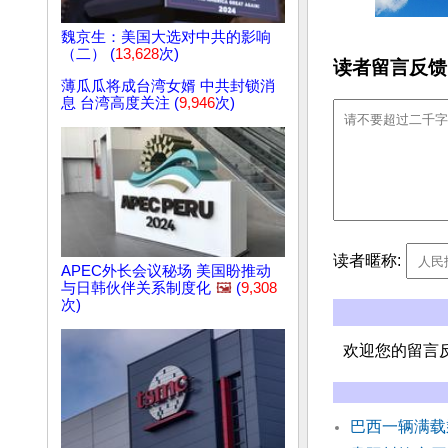
魏京生：美国大选对中共的影响
（二） (
13,628
次)
读者留言反馈
薄瓜瓜将成台湾女婿 中共封锁消
息 台湾高度关注 (
9,946
次)
读者暱称:
APEC外长会议秘场 美国盼推动
与日韩伙伴关系制度化
🖼️
(
9,308
次)
欢迎您的留言
巴西一辆满载