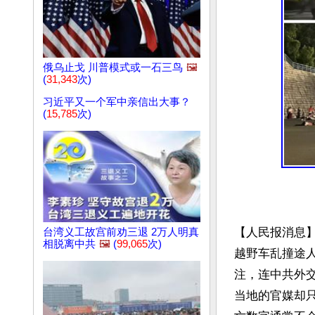
俄乌止戈 川普模式或一石三鸟
🖼️
(
31,343
次)
习近平又一个军中亲信出大事？
(
15,785
次)
【人民报消息】
台湾义工故宫前劝三退 2万人明真
相脱离中共
🖼️
(
99,065
次)
越野车乱撞途人
注，连中共外交
当地的官媒却