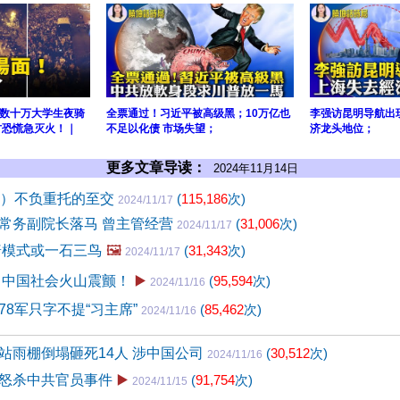
数十万大学生夜骑
全票通过！习近平被高级黑；10万亿也
李强访昆明导航出
方恐慌急灭火！｜
不足以化债 市场失望；
济龙头地位；
更多文章导读：
2024年11月14日
4）不负重托的至交
(
115,186
次)
2024/11/17
常务副院长落马 曾主管经营
(
31,006
次)
2024/11/17
普模式或一石三鸟
🖼️
(
31,343
次)
2024/11/17
 中国社会火山震颤！
▶️
(
95,594
次)
2024/11/16
78军只字不提“习主席”
(
85,462
次)
2024/11/16
站雨棚倒塌砸死14人 涉中国公司
(
30,512
次)
2024/11/16
怒杀中共官员事件
▶️
(
91,754
次)
2024/11/15