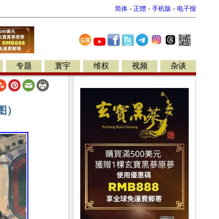
简体
-
正體
-
手机版
-
电子报
专题
寰宇
维权
视频
杂谈
图）