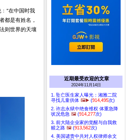
﹕“在中国时我
者都是有姓名，
法则世界的天壤
近期最受欢迎的文章
2024年11月14日
1. 坠亡医生家人曝光：湘雅二院
寻找儿童供体
🖼️▶️
(
914,495
次)
2. 许志永狱中绝食维权 体重急降
状况危急
🖼️
(
914,277
次)
3. 前大陆企业家的觉醒与自我救
赎之路
🖼️
(
913,562
次)
4. 美国谴责中共对人权律师余文