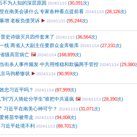
背后不为人知的深层原因
(
30,091
次)
2024/11/15
登在南美会谈什么 专家各种看点提前看
(
28,126
次)
2024/11/15
暴增 老板负债哭诉
▶️
(
95,244
次)
2024/11/15
川普史诗级灭共四件套来了
(
36,564
次)
2024/11/15
一线 两省人大副主任要群众金库银库
(
27,231
次)
2024/11/14
级省级高官病亡
🖼️
(
168,899
次)
2024/11/14
当街杀人事件频发 中共用维稳和欺骗两手管控
(
29,380
2024/11/14
北京马驹桥惨状
▶️
(
90,959
次)
2024/11/14
效忠习近平吗？
(
87,999
次)
2024/11/14
鬼”到“万人骑处分学生”谁把中共逼疯
🖼️
(
28,390
次)
2024/11/13
”了 习近平在南美心神可宁？
(
31,071
次)
2024/11/13
爱将苗华被带走
(
94,008
次)
2024/11/13
 习近平处境不利
(
88,701
次)
2024/11/13