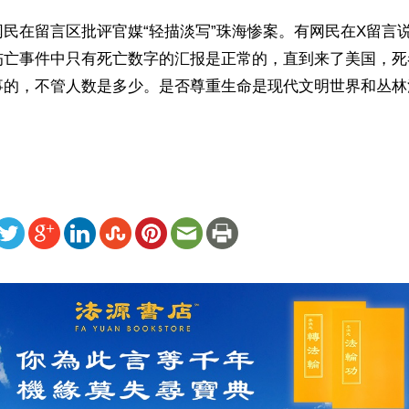
民在留言区批评官媒“轻描淡写”珠海惨案。有网民在X留言说
伤亡事件中只有死亡数字的汇报是正常的，直到来了美国，死
事的，不管人数是多少。是否尊重生命是现代文明世界和丛林
ww.renminbao.com/rmb/articles/2024/11/14/86501.html