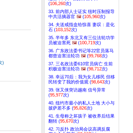
(
106,260
次)
33. 前内部人士证实 纽时压制报导
中共活摘器官
🖼️
(
105,960
次)
34. 夫送戒指盒给惊喜 妻叹：是化
石 (
103,152
次)
35. 半年多 东北又有三位法轮功学
员被迫害死
🖼️
(
100,719
次)
36. 广东政法委书记等22官员落马
都曾迫害法轮功
🖼️
(
99,768
次)
次)
37. 三名政法委610官员病亡 生前
积极迫害法轮功
🖼️
(
98,712
次)
38. 幸运70后：我为女儿移民 但移
民转变了我的价值观 (
98,643
次)
39. 张又侠突访越南 信号异常
(
95,977
次)
40. 纽约市最小的私人土地 大小与
披萨差不多 (
95,826
次)
41. 生母称之坏孩子 被收养后结果
翻转 (
95,670
次)
42. 习反扑 政治局会议高调反腐