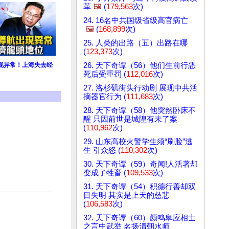
革
🖼️
(
179,563
次)
24. 16名中共国级省级高官病亡
🖼️
(
168,899
次)
25. 人类的出路（五）出路在哪
(
123,373
次)
26. 天下奇谭（56）他们生前行恶
现异常！上海失去经
死后受重罚 (
112,016
次)
27. 洛杉矶街头行动剧 展现中共活
摘器官行为 (
111,683
次)
28. 天下奇谭（58）他突然卧床不
醒 只因前世是城隍有未了案
(
110,962
次)
29. 山东高校火警学生须“刷脸”逃
生 引众怒 (
110,302
次)
30. 天下奇谭（59）奇闻!人活著却
变成了牲畜 (
109,533
次)
31. 天下奇谭（54）积德行善却双
目失明 其实是上天的慈悲
(
106,583
次)
32. 天下奇谭（60）颜鸣臯应相士
之言中武举 名扬清朝水师