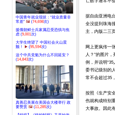
亡数字通常不会
据自由亚洲电
中国青年就业现状：“就业质量非
常差”
🖼️
(
74,698
次)
全没提到珠海撞
援俄朝鲜士兵家属忍受恐惧与焦
主，内版二三页
虑 (
9,001
次)
大学生绝望了 中国社会火山震
网上更疯传一张
颤！
▶️
(
95,594
次)
人？”的图片，
这个中共党魁为什么不回延安？
(
14,843
次)
例，并说明“3
委书记级别的人
常不会超过35
按照《生产安全
伤就构成特别重
真善忍美展在美国会大楼举行 政
要赞赏
🖼️
(
11,285
次)
大事故。因此有