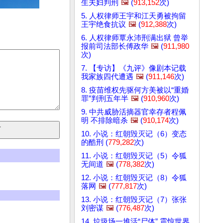
生夫妇判刑
🖼️
(
913,152
次)
5. 人权律师王宇和江天勇被拘留
王宇绝食抗议
🖼️
(
912,388
次)
6. 人权律师覃永沛刑满出狱 曾举
报前司法部长傅政华
🖼️
(
911,980
次)
7. 【专访】《九评》像剧本记载
我家族四代遭遇
🖼️
(
911,146
次)
8. 疫苗维权先驱何方美被以“重婚
罪”判刑五年半
🖼️
(
910,960
次)
9. 中共威胁活摘器官幸存者程佩
明 不排除暗杀
🖼️
(
910,174
次)
10. 小说：红朝毁灭记（6）变态
的酷刑 (
779,282
次)
11. 小说：红朝毁灭记（5）令狐
无间道
🖼️
(
778,382
次)
12. 小说：红朝毁灭记（8）令狐
落网
🖼️
(
777,817
次)
13. 小说：红朝毁灭记（7）张张
刘密谋
🖼️
(
776,487
次)
14. 垃圾场一堆活“尸体” 震惊世界