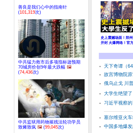
善良是我们心中的指南针
(
101,319
次)
史上震撼场面！郑州
开封 火爆网络！官
中共猛力救市后多项指标逊预期
天下奇谭（6
70城房价创9年最大跌幅
🖼️
(
74,436
次)
故宫博物院原
俄乌止戈 川
大学生绝望了
习近平视察的
塞尔维亚火车
中共监狱用药物摧残法轮功学员
中国多地爆发
致瘫致疯
🖼️
(
99,045
次)