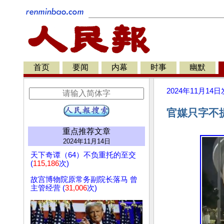
首页
要闻
内幕
时事
幽默
2024年11月14日
官媒只字不
重点推荐文章
2024年11月14日
天下奇谭（64）不负重托的至交
(
115,186
次)
故宫博物院原常务副院长落马 曾
主管经营 (
31,006
次)