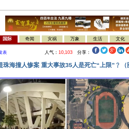
国际
奇闻
灾祸
万象
生活
文化
人气：
10,103
分享：
发表
提珠海撞人惨案 重大事故35人是死亡“上限”﹖（