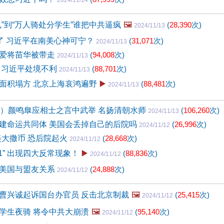
2024/11/14
鬼”到“万人骑处分学生”谁把中共逼疯
🖼️
(
28,390
次)
2024/11/13
”了 习近平在南美心神可宁？
(
31,071
次)
2024/11/13
爱将苗华被带走
(
94,008
次)
2024/11/13
 习近平处境不利
(
88,701
次)
2024/11/13
面积塌方 北京上海哀鸿遍野
▶️
(
88,481
次)
2024/11/13
0）颜鸣臯应相士之言中武举 名扬清朝水师
(
106,260
次)
2024/11/13
建命运共同体 美国会丢掉自己的后院吗
(
26,996
次)
2024/11/12
南美大撒币 恐后院起火
(
28,668
次)
2024/11/12
1” 出现四大反常现象！
▶️
(
88,836
次)
2024/11/12
美国与盟友关系
(
24,888
次)
2024/11/12
曹兴诚起诉国台办官员 反击北京制裁
🖼️
(
25,415
次)
2024/11/12
学生夜骑 将令中共大崩溃
🖼️
(
95,140
次)
2024/11/12