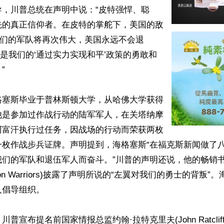
导，川普总统在声明中说：“皮特强悍、聪
先的真正信仰者。在皮特的掌舵下，美国的敌
我们的军队将再次伟大，美国永远不会退
皮特将是我们的‘通过实力实现和平’政策的勇敢和


格塞斯毕业于普林斯顿大学，从哈佛大学获得
他是参加过作战行动的陆军军人，在关塔纳摩
阿富汗执行过任务，因战场的行动而荣获两枚
一枚作战步兵证牌。声明提到，海格塞斯“在福克斯新闻做了
我们的军队和退伍军人而奋斗。”川普的声明还说，他的畅销
ar on Warriors)披露了声明所说的“左翼对我们的勇士的背叛
倡导组织。

普宣布提名前国家情报总监约翰·拉特克里夫(John Ratclif