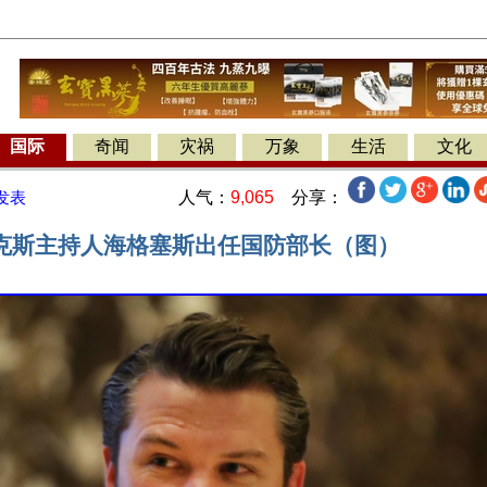
国际
奇闻
灾祸
万象
生活
文化
人气：
9,065
分享：
发表
克斯主持人海格塞斯出任国防部长（图）