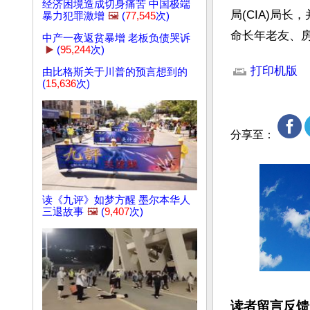
经济困境造成切身痛苦 中国极端
局(CIA)局长
暴力犯罪激增
🖼️
(
77,545
次)
命长年老友、房地
中产一夜返贫暴增 老板负债哭诉
▶️
(
95,244
次)
文章网址: http://w
打印机版
由比格斯关于川普的预言想到的
(
15,636
次)
分享至：
读《九评》如梦方醒 墨尔本华人
三退故事
🖼️
(
9,407
次)
读者留言反馈