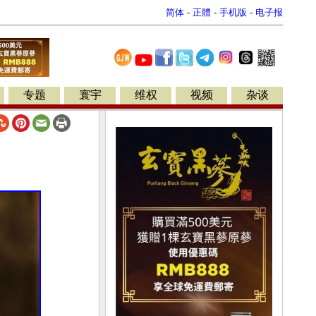
简体
-
正體
-
手机版
-
电子报
专题
寰宇
维权
视频
杂谈