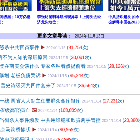
高级黑；10万亿也
李强访昆明导航出现异常！上海失去经
中共货币超发 如今
望；
济龙头地位；
么解释中国在202
更多文章导读：
2024年11月13日
怒杀中共官员事件
▶️
(
91,754
次)
2024/11/15
背后不为人知的深层原因
(
30,091
次)
2024/11/15
登在南美会谈什么 专家各种看点提前看
(
28,126
次)
2024/11/15
暴增 老板负债哭诉
▶️
(
95,244
次)
2024/11/15
川普史诗级灭共四件套来了
(
36,564
次)
2024/11/15
一线 两省人大副主任要群众金库银库
(
27,231
次)
2024/11/14
级省级高官病亡
🖼️
(
168,899
次)
2024/11/14
当街杀人事件频发 中共用维稳和欺骗两手管控
(
29,380
2024/11/14
北京马驹桥惨状
▶️
(
90,959
次)
2024/11/14
效忠习近平吗？
(
87,999
次)