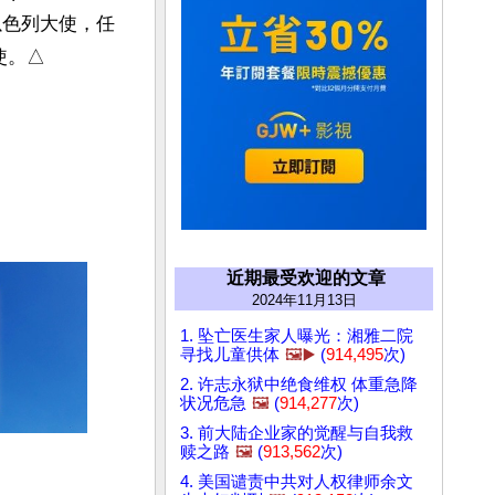
驻以色列大使，任
特使。△
近期最受欢迎的文章
2024年11月13日
1. 坠亡医生家人曝光：湘雅二院
寻找儿童供体
🖼️▶️
(
914,495
次)
2. 许志永狱中绝食维权 体重急降
状况危急
🖼️
(
914,277
次)
3. 前大陆企业家的觉醒与自我救
赎之路
🖼️
(
913,562
次)
4. 美国谴责中共对人权律师余文