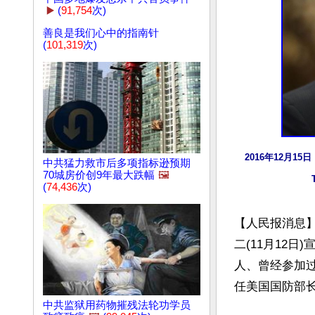
▶️
(
91,754
次)
善良是我们心中的指南针
(
101,319
次)
2016年12月1
中共猛力救市后多项指标逊预期
70城房价创9年最大跌幅
🖼️
(
74,436
次)
【人民报消息】当
二(11月12日
人、曾经参加过战
任美国国防部长
中共监狱用药物摧残法轮功学员