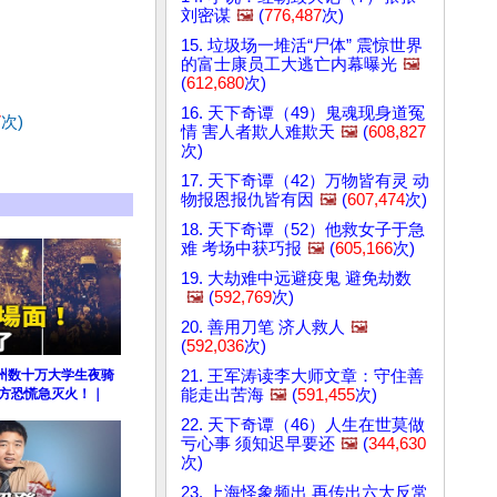
刘密谋
🖼️
(
776,487
次)
15. 垃圾场一堆活“尸体” 震惊世界
的富士康员工大逃亡内幕曝光
🖼️
(
612,680
次)
16. 天下奇谭（49）鬼魂现身道冤
7
次)
情 害人者欺人难欺天
🖼️
(
608,827
次)
17. 天下奇谭（42）万物皆有灵 动
物报恩报仇皆有因
🖼️
(
607,474
次)
18. 天下奇谭（52）他救女子于急
难 考场中获巧报
🖼️
(
605,166
次)
19. 大劫难中远避疫鬼 避免劫数
🖼️
(
592,769
次)
20. 善用刀笔 济人救人
🖼️
(
592,036
次)
21. 王军涛读李大师文章：守住善
州数十万大学生夜骑
能走出苦海
🖼️
(
591,455
次)
官方恐慌急灭火！｜
22. 天下奇谭（46）人生在世莫做
亏心事 须知迟早要还
🖼️
(
344,630
次)
23. 上海怪象频出 再传出六大反常