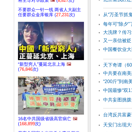
将主导对华政策
🖼️
(
8,827
次)
不要群众一针一线 两省人大副主
从“万圣节抓
任要群众金库银库 (
27,231
次)
每年可“除夕
大洗牌？传习
又一亲信被贬
中国餐饮业大
“新型穷人”蔓延北京上海
🖼️
天下奇谭（6
(
76,846
次)
中共要在南美
“200斤”到
中国最惨“双1
中共妄图挑拨
台湾反共富豪
16名中共国级省级高官病亡
🖼️
(
168,899
次)
天安门出现大