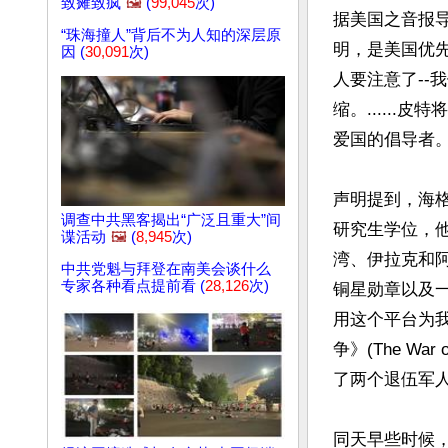
致瘫致疯
🖼️
(
99,045
次)
据美国之音报
“珠海撞人”背后不为人知的深层原
明，是美国优
因 (
30,091
次)
人要注意了--
缩。......
爱国的倡导者。”
声明提到，海
调查中共黑客揭出“广泛且重大”间
研究生学位，
谍活动
🖼️
(
8,945
次)
湾、伊拉克和
中共党魁与拜登在南美会谈什么
专家各种看点提前看 (
28,126
次)
铜星勋章以及
用这个平台为
争》(The W
了两个退伍军人
同天早些时候，川