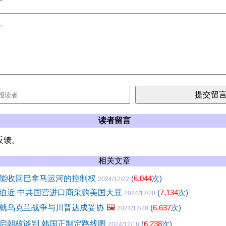
读者留言
反馈。
相关文章
能收回巴拿马运河的控制权
(
6,044
次)
2024/12/22
迫近 中共国营进口商采购美国大豆
(
7,134
次)
2024/12/20
就乌克兰战争与川普达成妥协
🖼️
(
6,637
次)
2024/12/20
启朝核谈判 韩国正制定路线图
(
6,238
次)
2024/12/18