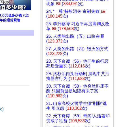
现象
🖼️
(
334,091
次)
24. “一尊”特权消失 帝制失败
🖼️
1万元值多少钱？怎
(
180,145
次)
3年的通货紧缩
25. 李升蔡降 习近平再度高调反改
革
🖼️
(
179,563
次)
26. 人类的出路（五）出路在哪
(
123,373
次)
27. 人类的出路（四）毁灭的方式
(
123,228
次)
28. 天下奇谭（56）他们生前行恶
死后受重罚 (
112,016
次)
29. 洛杉矶街头行动剧 展现中共活
摘器官行为 (
111,683
次)
30. 天下奇谭（58）他突然卧床不
醒 只因前世是城隍有未了案
(
110,962
次)
31. 山东高校火警学生须“刷脸”逃
生 引众怒 (
110,302
次)
次)
32. 天下奇谭（59）奇闻!人活著却
变成了牲畜 (
109,533
次)