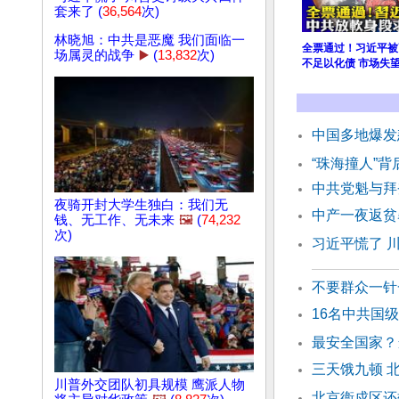
套来了 (
36,564
次)
林晓旭：中共是恶魔 我们面临一
全票通过！习近平被
场属灵的战争
▶️
(
13,832
次)
不足以化债 市场失
中国多地爆发
“珠海撞人”
中共党魁与拜
夜骑开封大学生独白：我们无
中产一夜返贫
钱、无工作、无未来
🖼️
(
74,232
次)
习近平慌了 
不要群众一针
16名中共国
最安全国家？
三天饿九顿 
川普外交团队初具规模 鹰派人物
北京衞戍区还