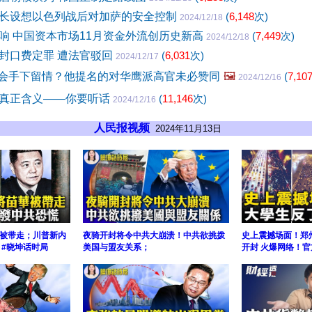
长设想以色列战后对加萨的安全控制
(
6,148
次)
2024/12/18
响 中国资本市场11月资金外流创历史新高
(
7,449
次)
2024/12/18
封口费定罪 遭法官驳回
(
6,031
次)
2024/12/17
Tok会手下留情？他提名的对华鹰派高官未必赞同
🖼️
(
7,10
2024/12/16
真正含义——你要听话
(
11,146
次)
2024/12/16
人民报视频
2024年11月13日
被带走；川普新内
夜骑开封将令中共大崩溃！中共欲挑拨
史上震撼场面！郑
 #晓坤话时局
美国与盟友关系；
开封 火爆网络！