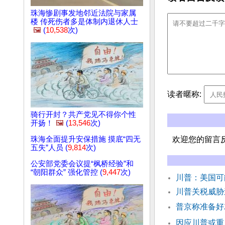
珠海惨剧事发地邻近法院与家属
楼 传死伤者多是体制内退休人士
🖼️
(
10,538
次)
读者暱称:
骑行开封？共产党见不得你个性
开扬！
🖼️
(
13,546
次)
珠海全面提升安保措施 摸底“四无
欢迎您的留言
五失”人员 (
9,814
次)
公安部党委会议提“枫桥经验”和
“朝阳群众” 强化管控 (
9,447
次)
川普：美国可
川普关税威胁
普京称准备好
因应川普或重