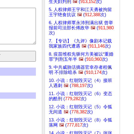
生夫妇判刑
🖼️
(
913,152
次)
5. 人权律师王宇和江天勇被拘留
王宇绝食抗议
🖼️
(
912,388
次)
6. 人权律师覃永沛刑满出狱 曾举
报前司法部长傅政华
🖼️
(
911,980
次)
7. 【专访】《九评》像剧本记载
我家族四代遭遇
🖼️
(
911,146
次)
8. 疫苗维权先驱何方美被以“重婚
罪”判刑五年半
🖼️
(
910,960
次)
9. 中共威胁活摘器官幸存者程佩
明 不排除暗杀
🖼️
(
910,174
次)
10. 小说：红朝毁灭记（4）接班
人遇刺
🖼️
(
788,197
次)
11. 小说：红朝毁灭记（6）变态
的酷刑 (
779,282
次)
12. 小说：红朝毁灭记（5）令狐
无间道
🖼️
(
778,382
次)
13. 小说：红朝毁灭记（8）令狐
落网
🖼️
(
777,817
次)
14. 小说：红朝毁灭记（7）张张