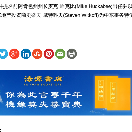
，并提名前阿肯色州州长麦克·哈克比(Mike Huckabee)出任
产投资商史蒂夫·威特科夫(Steven Witkoff)为中东事务
ww.renminbao.com/rmb/articles/2024/11/13/86480.html
: