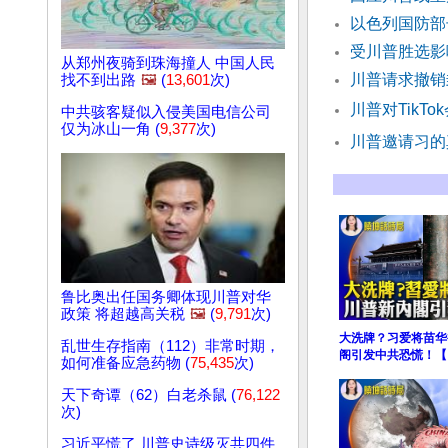
以色列国防部
受川普胜选影
从郑州夜骑到珠海撞人 中国人民
川普请求撤销
找不到出路
🖼️
(
13,601
次)
川普对Tik
中共骇客疑似入侵美国电信公司
仅为冰山一角 (
9,377
次)
川普邀请习的
鲁比奥出任国务卿体现川普对华
政策 将超越高关税
🖼️
(
9,791
次)
大洗牌？习爱将苗华
乱世生存指南（112）非常时期，
阁引发中共恐慌！【
如何准备应急药物 (
75,435
次)
天下奇谭（62）白老杀鼠 (
76,122
次)
习近平慌了 川普史诗级灭共四件