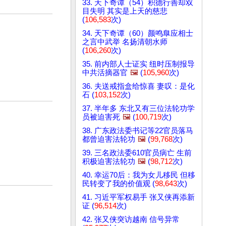
33. 天下奇谭（54）积德行善却双
目失明 其实是上天的慈悲
(
106,583
次)
34. 天下奇谭（60）颜鸣臯应相士
之言中武举 名扬清朝水师
(
106,260
次)
35. 前内部人士证实 纽时压制报导
中共活摘器官
🖼️
(
105,960
次)
36. 夫送戒指盒给惊喜 妻叹：是化
石 (
103,152
次)
37. 半年多 东北又有三位法轮功学
员被迫害死
🖼️
(
100,719
次)
38. 广东政法委书记等22官员落马
都曾迫害法轮功
🖼️
(
99,768
次)
39. 三名政法委610官员病亡 生前
积极迫害法轮功
🖼️
(
98,712
次)
40. 幸运70后：我为女儿移民 但移
民转变了我的价值观 (
98,643
次)
41. 习近平军权易手 张又侠再添新
证 (
96,514
次)
42. 张又侠突访越南 信号异常