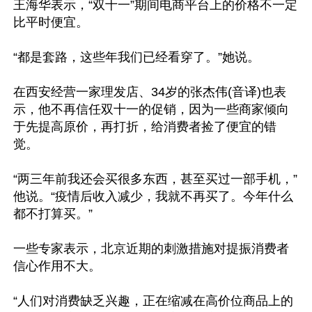
王海华表示，“双十一”期间电商平台上的价格不一定
比平时便宜。

“都是套路，这些年我们已经看穿了。”她说。

在西安经营一家理发店、34岁的张杰伟(音译)也表
示，他不再信任双十一的促销，因为一些商家倾向
于先提高原价，再打折，给消费者捡了便宜的错
觉。

“两三年前我还会买很多东西，甚至买过一部手机，”
他说。“疫情后收入减少，我就不再买了。今年什么
都不打算买。”

一些专家表示，北京近期的刺激措施对提振消费者
信心作用不大。

“人们对消费缺乏兴趣，正在缩减在高价位商品上的