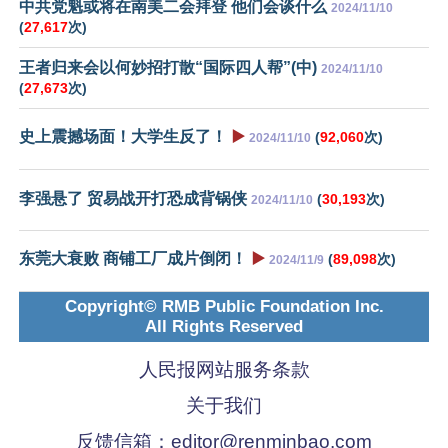
中共党魁或将在南美二会拜登 他们会谈什么
2024/11/10
(
27,617
次)
王者归来会以何妙招打散“国际四人帮”(中)
2024/11/10
(
27,673
次)
史上震撼场面！大学生反了！
▶️
(
92,060
次)
2024/11/10
李强悬了 贸易战开打恐成背锅侠
(
30,193
次)
2024/11/10
东莞大衰败 商铺工厂成片倒闭！
▶️
(
89,098
次)
2024/11/9
Copyright© RMB Public Foundation Inc.
All Rights Reserved
人民报网站服务条款
关于我们
反馈信箱：
editor@renminbao.com