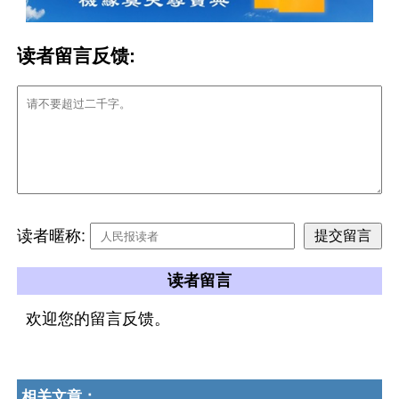
读者留言反馈:
读者暱称:
读者留言
欢迎您的留言反馈。
相关文章：