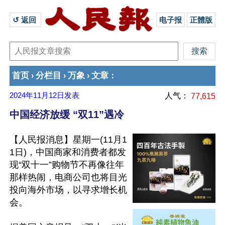
↺ 返回 
电子报
正體版
首页
分栏目
万象
文章
›
›
›
：
2024年11月12日
发表
人气：
77,615
中国经济放缓 “双11”遇冷
【人民报消息】星期一(11月1
1日)，中国商家和消费者都发
现“双十一”购物节不再像往年
那样热闹，电商公司也将目光
投向海外市场，以寻求增长机
会。
