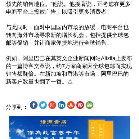
领先的销售地位。”他说。他接著说，正考虑在更多
电商平台上投放广告，以吸引更多消费者。

与此同时，面对中国国内市场的放缓，电商平台也
转向海外市场寻求新的增长机会，包括提供全球包
邮等促销，并让商家便捷地进行全球销售。

例如，阿里巴巴在其英文企业新闻网站Alizila上发布
的一篇博客文章说，约7万家商家因全球包邮而实现
销售额翻倍。在新加坡和香港等市场，阿里巴巴的
分享到：