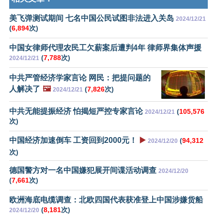
美飞弹测试期间 七名中国公民试图非法进入关岛
2024/12/21
(
6,894
次)
中国女律师代理农民工欠薪案后遭判4年 律师界集体声援
(
7,788
次)
2024/12/21
中共严管经济学家言论 网民：把提问题的
人解决了
🖼️
(
7,826
次)
2024/12/21
中共无能提振经济 怕揭短严控专家言论
(
105,576
2024/12/21
次)
中国经济加速倒车 工资回到2000元！
▶️
(
94,312
2024/12/20
次)
德国警方对一名中国嫌犯展开间谍活动调查
2024/12/20
(
7,661
次)
欧洲海底电缆调查：北欧四国代表获准登上中国涉嫌货船
(
8,181
次)
2024/12/20