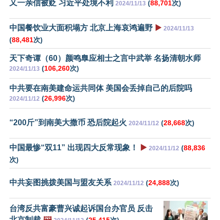
又一亲信被贬 习近平处境不利
(
88,701
次)
2024/11/13
中国餐饮业大面积塌方 北京上海哀鸿遍野
▶️
2024/11/13
(
88,481
次)
天下奇谭（60）颜鸣臯应相士之言中武举 名扬清朝水师
(
106,260
次)
2024/11/13
中共要在南美建命运共同体 美国会丢掉自己的后院吗
(
26,996
次)
2024/11/12
“200斤”到南美大撒币 恐后院起火
(
28,668
次)
2024/11/12
中国最惨“双11” 出现四大反常现象！
▶️
(
88,836
2024/11/12
次)
中共妄图挑拨美国与盟友关系
(
24,888
次)
2024/11/12
台湾反共富豪曹兴诚起诉国台办官员 反击
北京制裁
🖼️
(
25,415
次)