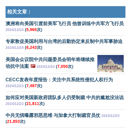
相关文章：
澳洲将向美国引渡前美军飞行员 他曾训练中共军方飞行员
(
5,966
次)
2024/12/24
专家敦促美国利用与台湾的后勤协定来反制中共军事胁迫
(
6,243
次)
2024/12/24
美国会众议院中共问题委员会明年将继续推
动抗中法案
🖼️
(
7,050
次)
2024/12/24
CECC发表年度报告：关注中共系统性侵犯人权行为
(
7,487
次)
2024/12/23
如何应对美国新政府团队多人仍受制裁 中共的尴尬没法说
(
21,811
次)
2024/12/23
中共无惧曝露邪恶思维 与加拿大打制裁官员仗
2024/12/23
(
21,853
次)