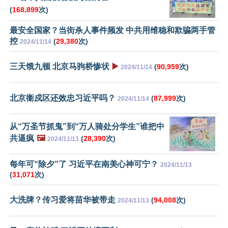
(
168,899
次)
最安全国家？当街杀人事件频发 中共用维稳和欺骗两手管
控
(
29,380
次)
2024/11/14
三天饿九顿 北京马驹桥惨状
▶️
(
90,959
次)
2024/11/14
北京衞戍区还效忠习近平吗？
(
87,999
次)
2024/11/14
从“万圣节抓鬼”到“万人骑处分学生”谁把中
共逼疯
🖼️
(
28,390
次)
2024/11/13
每年可“除夕”了 习近平在南美心神可宁？
2024/11/13
(
31,071
次)
大洗牌？传习爱将苗华被带走
(
94,008
次)
2024/11/13