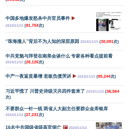
中国多地爆发怒杀中共官员事件
▶️
(
91,754
次)
2024/11/15
“珠海撞人”背后不为人知的深层原因
(
30,091
次)
2024/11/15
中共党魁与拜登在南美会谈什么 专家各种看点提前看
(
28,126
次)
2024/11/15
中产一夜返贫暴增 老板负债哭诉
▶️
(
95,244
次)
2024/11/15
习近平慌了 川普史诗级灭共四件套来了
(
36,564
2024/11/15
次)
不要群众一针一线 两省人大副主任要群众金库银库
(
27,231
次)
2024/11/14
16名中共国级省级高官病亡
🖼️
2024/11/14