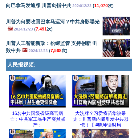
向巴拿马发通牒 川普剑指中共
(
11,070
次)
2024/12/23
川普为何要收回巴拿马运河？中共身影曝光
🖼️
(
7,491
次)
2024/12/23
川普人工智能新政：松绑监管 支持创新 击
败中共
🖼️
(
7,568
次)
2024/12/23
人民报视频:
16名中共国级省级高官病
大洗牌？习爱将苗华被带
亡；中共军工品生产突然减
走；川普新内阁引发中共恐
产；
慌！【 #晓坤话时局