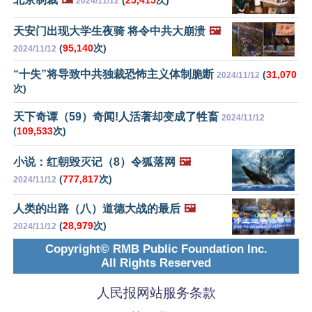
2024/11/12
天安门出现大学生夜骑 将令中共大崩溃
🖼️
(
95,140
次)
2024/11/12
“十失”将导致中共独裁恐怖主义体制脆断
(
31,070
2024/11/12
次)
天下奇谭（59）奇闻!人活著却变成了牲畜
2024/11/12
(
109,533
次)
小说：红朝毁灭记（8）令狐落网
🖼️
(
777,817
次)
2024/11/12
人类的出路（八）道德大战的最后
🖼️
(
28,979
次)
2024/11/12
Copyright© RMB Public Foundation Inc.
All Rights Reserved
人民报网站服务条款