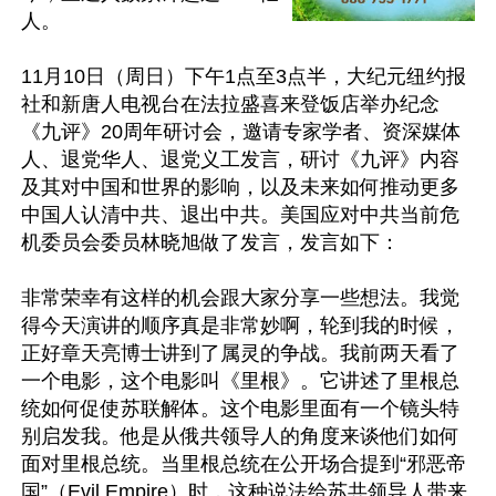
人。

11月10日（周日）下午1点至3点半，大纪元纽约报
社和新唐人电视台在法拉盛喜来登饭店举办纪念
《九评》20周年研讨会，邀请专家学者、资深媒体
人、退党华人、退党义工发言，研讨《九评》内容
及其对中国和世界的影响，以及未来如何推动更多
中国人认清中共、退出中共。美国应对中共当前危
机委员会委员林晓旭做了发言，发言如下：

非常荣幸有这样的机会跟大家分享一些想法。我觉
得今天演讲的顺序真是非常妙啊，轮到我的时候，
正好章天亮博士讲到了属灵的争战。我前两天看了
一个电影，这个电影叫《里根》。它讲述了里根总
统如何促使苏联解体。这个电影里面有一个镜头特
别启发我。他是从俄共领导人的角度来谈他们如何
面对里根总统。当里根总统在公开场合提到“邪恶帝
国”（Evil Empire）时，这种说法给苏共领导人带来