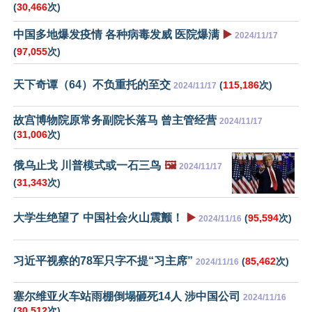
(
30,466
次)
中国多地爆发疫情 各种病毒发威 医院爆满
▶️
2024/11/17
(
97,055
次)
天下奇谭（64）不负重托的至交
(
115,186
次)
2024/11/17
故宫博物院原常务副院长落马 曾主管经营
2024/11/17
(
31,006
次)
俄乌止戈 川普模式或一石三鸟
🖼️
2024/11/17
(
31,343
次)
大学生绝望了 中国社会火山震颤！
▶️
(
95,594
次)
2024/11/16
习近平视察的78军只字不提“习主席”
(
85,462
次)
2024/11/16
塞尔维亚火车站雨棚倒塌砸死14人 涉中国公司
2024/11/16
(
30,512
次)