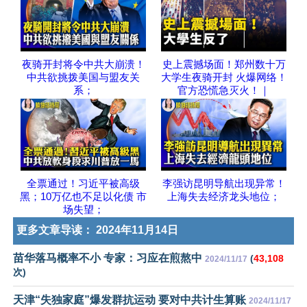
夜骑开封将令中共大崩溃！
史上震撼场面！郑州数十万
中共欲挑拨美国与盟友关
大学生夜骑开封 火爆网络！
系；
官方恐慌急灭火！｜
全票通过！习近平被高级
李强访昆明导航出现异常！
黑；10万亿也不足以化债 市
上海失去经济龙头地位；
场失望；
更多文章导读：
2024年11月14日
苗华落马概率不小 专家：习应在煎熬中
(
43,108
2024/11/17
次)
天津“失独家庭”爆发群抗运动 要对中共计生算账
2024/11/17