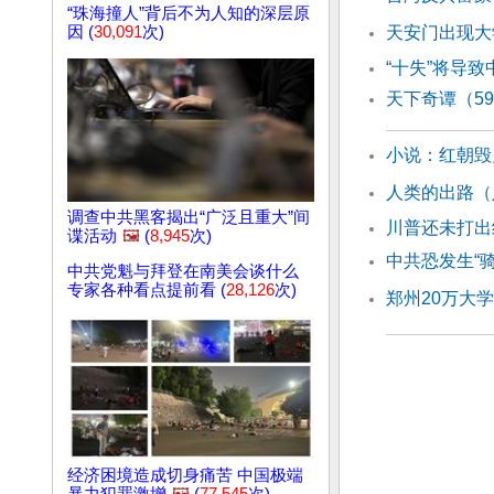
“珠海撞人”背后不为人知的深层原
因 (
30,091
次)
天安门出现大
“十失”将导
天下奇谭（5
小说：红朝毁
人类的出路（
调查中共黑客揭出“广泛且重大”间
川普还未打出组
谍活动
🖼️
(
8,945
次)
中共恐发生“
中共党魁与拜登在南美会谈什么
专家各种看点提前看 (
28,126
次)
郑州20万大
经济困境造成切身痛苦 中国极端