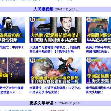
人民报视频
2024年11月14日
高官病亡；中共军工
大洗牌？习爱将苗华被带走；川普新内
夜骑开封将令中共
阁引发中共恐慌！【 #晓坤话时局
美国与盟友关系；
数十万大学生夜骑
全票通过！习近平被高级黑；10万亿也
李强访昆明导航出
方恐慌急灭火！｜
不足以化债 市场失望；
济龙头地位；
更多文章导读：
2024年11月14日