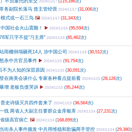
4）不负重托的至交
(
115,186
次)
2024/11/17
常务副院长落马 曾主管经营
(
31,006
次)
2024/11/17
普模式或一石三鸟
🖼️
(
31,343
次)
2024/11/17
 中国社会火山震颤！
▶️
(
95,594
次)
2024/11/16
78军只字不提“习主席”
(
85,462
次)
2024/11/16
站雨棚倒塌砸死14人 涉中国公司
(
30,512
次)
2024/11/16
怒杀中共官员事件
▶️
(
91,754
次)
2024/11/15
背后不为人知的深层原因
(
30,091
次)
2024/11/15
登在南美会谈什么 专家各种看点提前看
(
28,126
次)
2024/11/15
暴增 老板负债哭诉
▶️
(
95,244
次)
2024/11/15
川普史诗级灭共四件套来了
(
36,564
次)
2024/11/15
一线 两省人大副主任要群众金库银库
(
27,231
次)
2024/11/14
级省级高官病亡
🖼️
(
168,899
次)
2024/11/14
当街杀人事件频发 中共用维稳和欺骗两手管控
(
29,380
2024/11/14