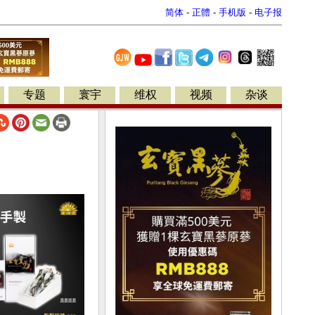
简体
-
正體
-
手机版
-
电子报
专题
寰宇
维权
视频
杂谈