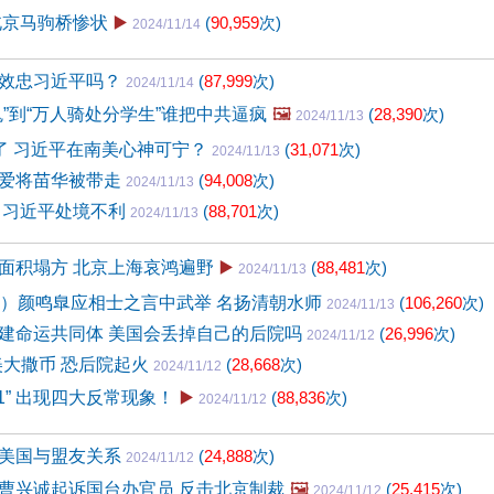
北京马驹桥惨状
▶️
(
90,959
次)
2024/11/14
效忠习近平吗？
(
87,999
次)
2024/11/14
鬼”到“万人骑处分学生”谁把中共逼疯
🖼️
(
28,390
次)
2024/11/13
”了 习近平在南美心神可宁？
(
31,071
次)
2024/11/13
爱将苗华被带走
(
94,008
次)
2024/11/13
 习近平处境不利
(
88,701
次)
2024/11/13
面积塌方 北京上海哀鸿遍野
▶️
(
88,481
次)
2024/11/13
0）颜鸣臯应相士之言中武举 名扬清朝水师
(
106,260
次)
2024/11/13
建命运共同体 美国会丢掉自己的后院吗
(
26,996
次)
2024/11/12
南美大撒币 恐后院起火
(
28,668
次)
2024/11/12
1” 出现四大反常现象！
▶️
(
88,836
次)
2024/11/12
美国与盟友关系
(
24,888
次)
2024/11/12
曹兴诚起诉国台办官员 反击北京制裁
🖼️
(
25,415
次)
2024/11/12