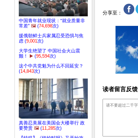
分享至：
中国青年就业现状：“就业质量非
常差”
🖼️
(
74,698
次)
援俄朝鲜士兵家属忍受恐惧与焦
虑 (
9,001
次)
大学生绝望了 中国社会火山震
颤！
▶️
(
95,594
次)
这个中共党魁为什么不回延安？
(
14,843
次)
读者留言反馈
真善忍美展在美国会大楼举行 政
要赞赏
🖼️
(
11,285
次)