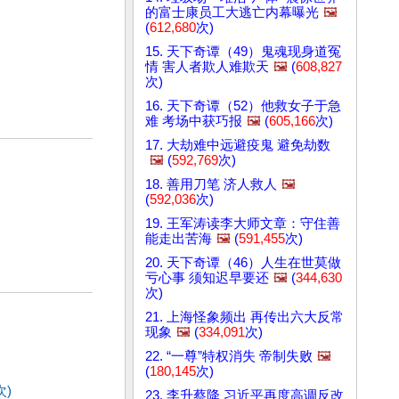
的富士康员工大逃亡内幕曝光
🖼️
(
612,680
次)
15. 天下奇谭（49）鬼魂现身道冤
情 害人者欺人难欺天
🖼️
(
608,827
次)
16. 天下奇谭（52）他救女子于急
难 考场中获巧报
🖼️
(
605,166
次)
17. 大劫难中远避疫鬼 避免劫数
🖼️
(
592,769
次)
18. 善用刀笔 济人救人
🖼️
(
592,036
次)
19. 王军涛读李大师文章：守住善
能走出苦海
🖼️
(
591,455
次)
20. 天下奇谭（46）人生在世莫做
亏心事 须知迟早要还
🖼️
(
344,630
次)
21. 上海怪象频出 再传出六大反常
现象
🖼️
(
334,091
次)
22. “一尊”特权消失 帝制失败
🖼️
(
180,145
次)
次)
23. 李升蔡降 习近平再度高调反改