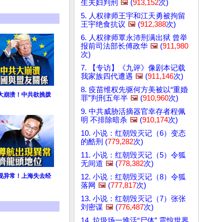
生夫妇判刑
🖼️
(
913,152
次)
5. 人权律师王宇和江天勇被拘留
王宇绝食抗议
🖼️
(
912,388
次)
6. 人权律师覃永沛刑满出狱 曾举
报前司法部长傅政华
🖼️
(
911,980
次)
7. 【专访】《九评》像剧本记载
我家族四代遭遇
🖼️
(
911,146
次)
8. 疫苗维权先驱何方美被以“重婚
大崩溃！中共欲挑拨
罪”判刑五年半
🖼️
(
910,960
次)
9. 中共威胁活摘器官幸存者程佩
明 不排除暗杀
🖼️
(
910,174
次)
10. 小说：红朝毁灭记（6）变态
的酷刑 (
779,282
次)
11. 小说：红朝毁灭记（5）令狐
无间道
🖼️
(
778,382
次)
现异常！上海失去经
12. 小说：红朝毁灭记（8）令狐
落网
🖼️
(
777,817
次)
13. 小说：红朝毁灭记（7）张张
刘密谋
🖼️
(
776,487
次)
14. 垃圾场一堆活“尸体” 震惊世界