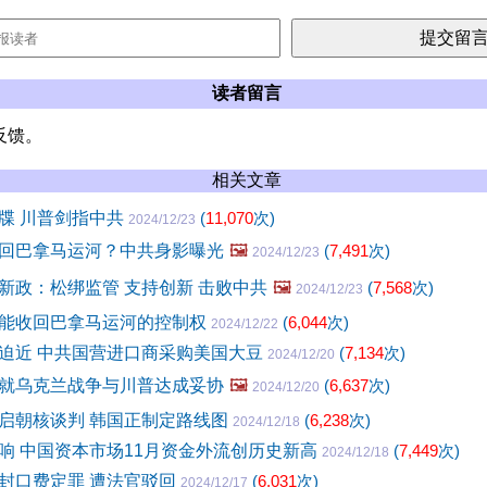
读者留言
反馈。
相关文章
牒 川普剑指中共
(
11,070
次)
2024/12/23
回巴拿马运河？中共身影曝光
🖼️
(
7,491
次)
2024/12/23
新政：松绑监管 支持创新 击败中共
🖼️
(
7,568
次)
2024/12/23
能收回巴拿马运河的控制权
(
6,044
次)
2024/12/22
迫近 中共国营进口商采购美国大豆
(
7,134
次)
2024/12/20
就乌克兰战争与川普达成妥协
🖼️
(
6,637
次)
2024/12/20
启朝核谈判 韩国正制定路线图
(
6,238
次)
2024/12/18
响 中国资本市场11月资金外流创历史新高
(
7,449
次)
2024/12/18
封口费定罪 遭法官驳回
(
6,031
次)
2024/12/17