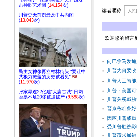
【特稿】《纽约时报》又开始攻
击神韵艺术团 (
14,154
次)
读者暱称:
川普史无前例最反中共内阁
(
13,043
次)
欢迎您的留言
向巴拿马发通
川普为何要收
民主女神像再立柏林街头 “要让中
共极力掩盖的历史被看见”
🖼️
川普人工智能
(
11,970
次)
川普：美国可
张家界逾22亿建“大庸古城” 日均
卖票不足20张被逼破产 (
9,588
次)
川普关税威胁
普京称准备好
因应川普或重
受川普胜选影
川普请求撤销