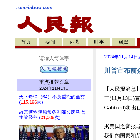
首页
要闻
内幕
时事
幽默
2024年11月14日
川普宣布前
重点推荐文章
2024年11月14日
【人民报消息】当
天下奇谭（64）不负重托的至交
三(11月13日)
(
115,186
次)
Gabbard)将
故宫博物院原常务副院长落马 曾
主管经营 (
31,006
次)
据美国之音报导
我们的国家和