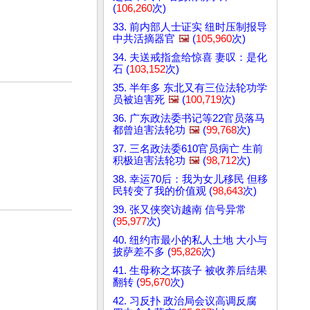
(
106,260
次)
33. 前内部人士证实 纽时压制报导
中共活摘器官
🖼️
(
105,960
次)
34. 夫送戒指盒给惊喜 妻叹：是化
石 (
103,152
次)
35. 半年多 东北又有三位法轮功学
员被迫害死
🖼️
(
100,719
次)
36. 广东政法委书记等22官员落马
都曾迫害法轮功
🖼️
(
99,768
次)
37. 三名政法委610官员病亡 生前
积极迫害法轮功
🖼️
(
98,712
次)
38. 幸运70后：我为女儿移民 但移
民转变了我的价值观 (
98,643
次)
39. 张又侠突访越南 信号异常
(
95,977
次)
40. 纽约市最小的私人土地 大小与
披萨差不多 (
95,826
次)
41. 生母称之坏孩子 被收养后结果
翻转 (
95,670
次)
42. 习反扑 政治局会议高调反腐