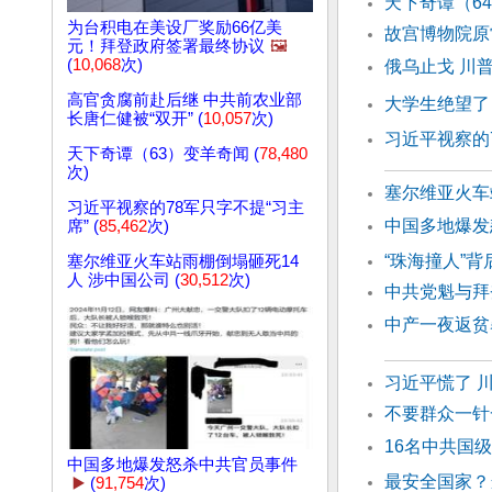
天下奇谭（6
为台积电在美设厂奖励66亿美
故宫博物院原
元！拜登政府签署最终协议
🖼️
(
10,068
次)
俄乌止戈 川
高官贪腐前​​赴后继 中共前农业部
大学生绝望了
长唐仁健被“双开” (
10,057
次)
习近平视察的
天下奇谭（63）变羊奇闻 (
78,480
次)
塞尔维亚火车
习近平视察的78军只字不提“习主
中国多地爆发
席” (
85,462
次)
“珠海撞人”
塞尔维亚火车站雨棚倒塌砸死14
人 涉中国公司 (
30,512
次)
中共党魁与拜
中产一夜返贫
习近平慌了 
不要群众一针
16名中共国
中国多地爆发怒杀中共官员事件
最安全国家？
▶️
(
91,754
次)