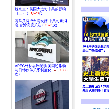
魏京生：美国大选对中共的影响
（二） (
13,628
次)
薄瓜瓜将成台湾女婿 中共封锁消
息 台湾高度关注 (
9,946
次)
16名中共国级省级
品生产突然减产；
APEC外长会议秘场 美国盼推动
与日韩伙伴关系制度化
🖼️
(
9,308
次)
史上震撼场面！郑州
开封 火爆网络！官