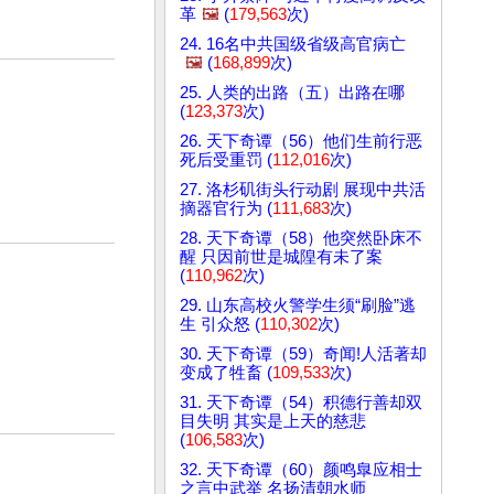
革
🖼️
(
179,563
次)
24. 16名中共国级省级高官病亡
🖼️
(
168,899
次)
25. 人类的出路（五）出路在哪
(
123,373
次)
26. 天下奇谭（56）他们生前行恶
死后受重罚 (
112,016
次)
27. 洛杉矶街头行动剧 展现中共活
摘器官行为 (
111,683
次)
28. 天下奇谭（58）他突然卧床不
醒 只因前世是城隍有未了案
(
110,962
次)
29. 山东高校火警学生须“刷脸”逃
生 引众怒 (
110,302
次)
30. 天下奇谭（59）奇闻!人活著却
变成了牲畜 (
109,533
次)
31. 天下奇谭（54）积德行善却双
目失明 其实是上天的慈悲
(
106,583
次)
32. 天下奇谭（60）颜鸣臯应相士
之言中武举 名扬清朝水师