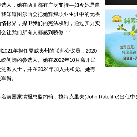
候选人，她在两党都有广泛支持—如今她是自
！我知道图尔西会把她辉煌职业生涯中的无畏
的情报界，捍卫我们的宪法权利，通过实力实
会让我们所有人都感到骄傲！”

到2021年担任夏威夷州的联邦众议员，2020
统初选的参选人。她在2022年10月离开民
党派人士，并在2024年加入共和党。她有
军衔。

前国家情报总监约翰．拉特克里夫(John Ratcliffe)出任中
ww.renminbao.com/rmb/articles/2024/11/14/86492.html