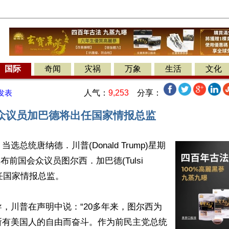
国际
奇闻
灾祸
万象
生活
文化
人气：
9,253
分享：
发表
众议员加巴德将出任国家情报总监
选总统唐纳德．川普(Donald Trump)星期
宣布前国会众议员图尔西．加巴德(Tulsi 
出任国家情报总监。

，川普在声明中说：“20多年来，图尔西为
所有美国人的自由而奋斗。作为前民主党总统