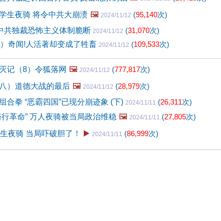
学生夜骑 将令中共大崩溃
🖼️
(
95,140
次)
2024/11/12
致中共独裁恐怖主义体制脆断
(
31,070
次)
2024/11/12
9）奇闻!人活著却变成了牲畜
(
109,533
次)
2024/11/12
灭记（8）令狐落网
🖼️
(
777,817
次)
2024/11/12
八）道德大战的最后
🖼️
(
28,979
次)
2024/11/12
合拳 “恶霸四国”已现分崩迹象 (下)
(
26,311
次)
2024/11/11
骑行革命” 万人夜骑被当局政治维稳
🖼️
(
27,805
次)
2024/11/11
学生夜骑 当局吓破胆了！
▶️
(
86,999
次)
2024/11/11