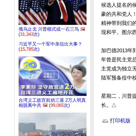
候选人提名的
豪的共和党人
精神带到我们
俄乌止戈 川普模式或一石三鸟
🖼️
现和平。图尔西
(
31,343
次)
习近平又一个军中亲信出大事？
(
15,785
次)
加巴德2013年
年曾是民主党总
主党成为独立无
陆军预备役中校
星期二，川普提名
台湾义工故宫前劝三退 2万人明真
长。△
相脱离中共
🖼️
(
99,065
次)
文章网址: http://w
打印机版