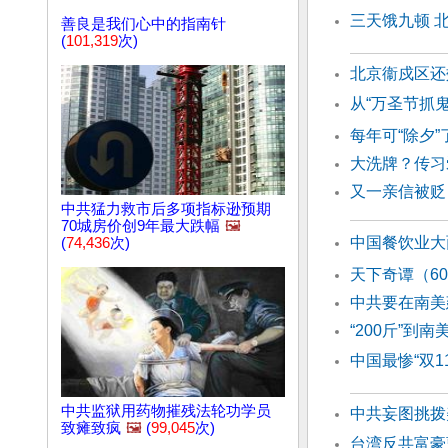
三天饿九顿 
善良是我们心中的指南针
(
101,319
次)
北京衞戍区还
从“万圣节抓
每年可“除夕
大洗牌？传习
又一亲信被贬
中共猛力救市后多项指标逊预期
70城房价创9年最大跌幅
🖼️
中国餐饮业大
(
74,436
次)
天下奇谭（6
中共要在南美
“200斤”到
中国最惨“双1
中共监狱用药物摧残法轮功学员
中共妄图挑拨
致瘫致疯
🖼️
(
99,045
次)
台湾反共富豪