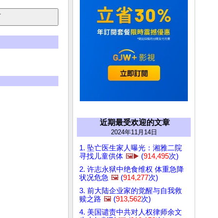
近期最受欢迎的文章
2024年11月14日
1. 坠亡医生家人曝光：湘雅二院
寻找儿童供体
🖼️▶️
(
914,495
次)
2. 许志永狱中绝食维权 体重急降
状况危急
🖼️
(
914,277
次)
3. 前大陆企业家的觉醒与自我救
赎之路
🖼️
(
913,562
次)
4. 美国谴责中共对人权律师余文