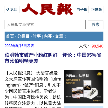
↺ 返回 
电子报
正體版
首页
分栏目
时事
内幕
文章
›
›
|
›
：
2023年9月6日
发表
人气：
98,540
伯明翰市破产小粉红叫好 评论：中国95%省
市比伯明翰更差
【人民报消息】 大陆官媒发
文大肆宣传英国伯明翰（Birm
ingham）“破产”消息，引来不
少网民留言凑热闹。学者认
为，中国政府操控舆论，趁机
转移民众注意力，以掩盖大陆