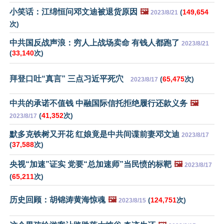
小笑话：江绵恒问邓文迪被退货原因
🖼️
(
149,654
2023/8/21
次)
中共国反战声浪：穷人上战场卖命 有钱人都跑了
2023/8/21
(
33,140
次)
拜登口吐“真言” 三点习近平死穴
(
65,475
次)
2023/8/17
中共的承诺不值钱 中融国际信托拒绝履行还款义务
🖼️
(
41,352
次)
2023/8/17
默多克铁树又开花 红娘竟是中共间谍前妻邓文迪
2023/8/17
(
37,588
次)
央视“加速”证实 党要“总加速师”当民愤的标靶
🖼️
2023/8/17
(
65,211
次)
历史回顾：胡锦涛黄海惊魂
🖼️
(
124,751
次)
2023/8/15