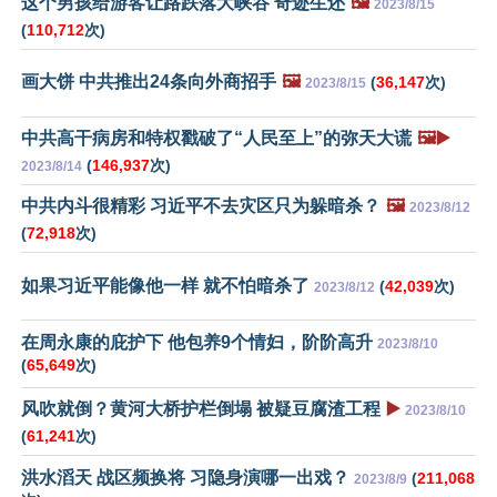
这个男孩给游客让路跌落大峡谷 奇迹生还
🖼️
2023/8/15
(
110,712
次)
画大饼 中共推出24条向外商招手
🖼️
(
36,147
次)
2023/8/15
中共高干病房和特权戳破了“人民至上”的弥天大谎
🖼️▶️
(
146,937
次)
2023/8/14
中共内斗很精彩 习近平不去灾区只为躲暗杀？
🖼️
2023/8/12
(
72,918
次)
如果习近平能像他一样 就不怕暗杀了
(
42,039
次)
2023/8/12
在周永康的庇护下 他包养9个情妇，阶阶高升
2023/8/10
(
65,649
次)
风吹就倒？黄河大桥护栏倒塌 被疑豆腐渣工程
▶️
2023/8/10
(
61,241
次)
洪水滔天 战区频换将 习隐身演哪一出戏？
(
211,068
2023/8/9