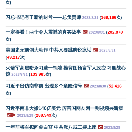
次)
习总书记有了新的封号——总负责师
(
169,166
次)
2023/8/31
一定得看！两个令人震撼的真实故事
🖼️
(
202,878
2023/8/31
次)
美国史无前例大动作 中共又要跳脚说疯话
🖼️
2023/8/31
(
49,217
次)
火箭军高层暗杀习遭一锅端 推背图预言军人政变 习胆战心
惊
(
133,985
次)
2023/8/31
习近平出访南非前 出现多个危险信号
🖼️
(
52,416
2023/8/30
次)
习近平南非大撒140亿美元 厉害国网友因一则视频哭断肠
🖼️▶️
(
288,949
次)
2023/8/29
十年前将军拟问鼎白宫 中共派八戒二姨上床
🖼️
2023/8/28