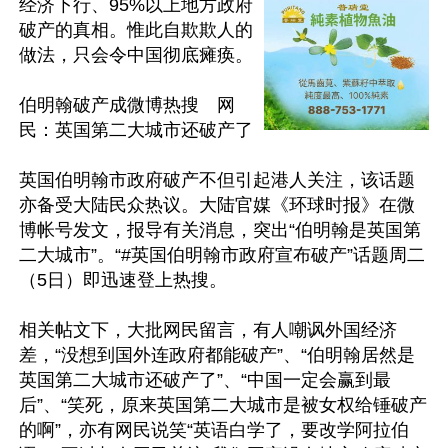
经济下行、95%以上地方政府
破产的真相。惟此自欺欺人的
做法，只会令中国彻底瘫痪。

伯明翰破产成微博热搜　网
民：英国第二大城市还破产了

英国伯明翰市政府破产不但引起港人关注，该话题
亦备受大陆民众热议。大陆官媒《环球时报》在微
博帐号发文，报导有关消息，突出“伯明翰是英国第
二大城市”。“#英国伯明翰市政府宣布破产”话题周二
（5日）即迅速登上热搜。

相关帖文下，大批网民留言，有人嘲讽外国经济
差，“没想到国外连政府都能破产”、“伯明翰居然是
英国第二大城市还破产了”、“中国一定会赢到最
后”、“笑死，原来英国第二大城市是被女权给锤破产
的啊”，亦有网民说笑“英语白学了，要改学阿拉伯