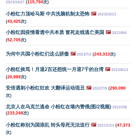
(
115,794
次)
2023/10/27
小粉红力顶哈马斯 中共洗脑机制太恐怖
🖼️
2023/10/13
(
43,425
次)
小粉红因疫情看透中共本质 冒死走线逃亡美国
🖼️
2023/9/4
(
52,705
次)
为何中共国小粉红们这么骄傲
🖼️
(
243,313
次)
2023/7/2
小粉红挨骂！月退2百还想统一月退7千的台湾
🖼️
2023/6/13
(
20,989
次)
安倍遇刺小粉红狂欢 大翻译运动现丑
🖼️
(
290,090
2022/7/9
次)
北京人在乌克兰逃命 小粉红在墙内赞俄(图/2视频)
2022/3/8
(
233,248
次)
小粉红称别为国添乱 转头母死无法送行
🖼️
(
47,373
2021/1/14
次)