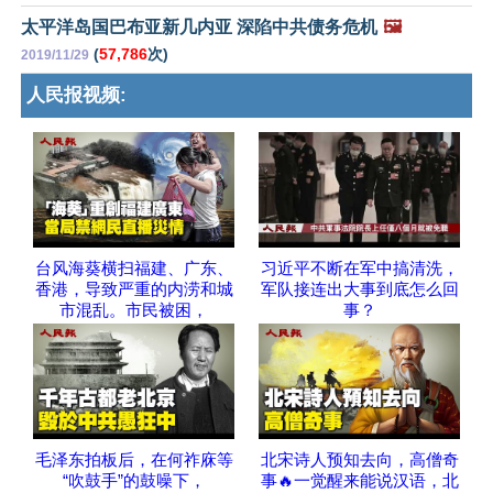
太平洋岛国巴布亚新几内亚 深陷中共债务危机
🖼️
(
57,786
次)
2019/11/29
人民报视频:
台风海葵横扫福建、广东、
习近平不断在军中搞清洗，
香港，导致严重的内涝和城
军队接连出大事到底怎么回
市混乱。市民被困，
事？
毛泽东拍板后，在何祚庥等
北宋诗人预知去向，高僧奇
“吹鼓手”的鼓噪下，
事🔥一觉醒来能说汉语，北