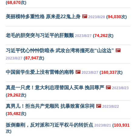
(
68,670
次)
美丽模特多重性格 原来是22鬼上身
🖼️
(
94,030
次)
2023/8/28
老毛的胆突突与习近平的肝颤颤
(
74,262
次)
2023/8/27
习近平忧心忡忡防暗杀 武攻台湾将撞死在“山这边”
🖼️
(
87,947
次)
2023/8/27
中国留学生爱上没有雷锋的南韩
🖼️
(
160,337
次)
2023/8/27
真是一只虎！意大利总理替国人买单 挽回尊严
🖼️
2023/8/23
(
29,262
次)
真男儿！拒当共产党顺民 抗暴致富保宗祠
🖼️
2023/8/22
(
35,482
次)
扳倒秦刚，反对派和习近平权斗的转折点
(
103,931
2023/8/21
次)