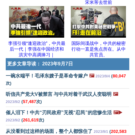
宋米芾去世前
李强引领“逢迎政治”，中共最
国际间谍战中，中共的秘密
后一代｜李强在中国经济和
行动一直是焦点所在。从中
洪灾中高调捧习｜
共官员、
更多文章导读：
2023年9月7日
一碗水端平！毛泽东嫂子是革命专嫁户
🖼️
(
80,047
2023/9/4
次)
听信共产党大V被禁言 与中共对着干武汉人变聪明
🖼️
(
57,487
次)
2023/9/2
催人泪下！中共“刃民政府”无视“忍民”的悲惨生活
🖼️▶️
(
261,619
次)
2023/9/2
从没看到过这样的场面，整个人都惊住了
(
202,583
2023/9/1