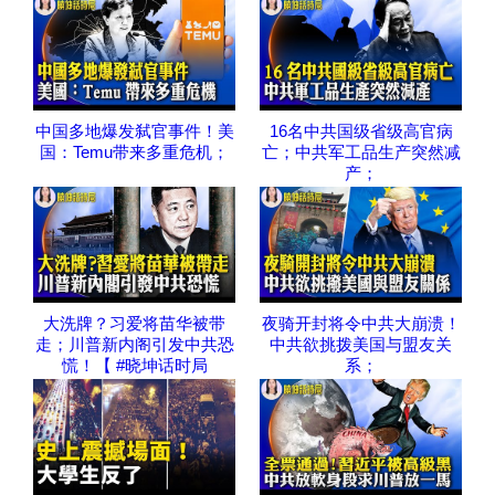
中国多地爆发弑官事件！美
16名中共国级省级高官病
国：Temu带来多重危机；
亡；中共军工品生产突然减
产；
大洗牌？习爱将苗华被带
夜骑开封将令中共大崩溃！
走；川普新内阁引发中共恐
中共欲挑拨美国与盟友关
慌！【 #晓坤话时局
系；