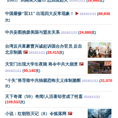
“200斤”到南美大撒币 恐后院起火
(
28,668
次)
2024/11/12
中国最惨“双11” 出现四大反常现象！
▶️
(
88,836
2024/11/12
次)
中共妄图挑拨美国与盟友关系
(
24,888
次)
2024/11/12
台湾反共富豪曹兴诚起诉国台办官员 反击
北京制裁
🖼️
(
25,415
次)
2024/11/12
天安门出现大学生夜骑 将令中共大崩溃
🖼️
(
95,140
次)
2024/11/12
“十失”将导致中共独裁恐怖主义体制脆断
(
31,070
2024/11/12
次)
天下奇谭（59）奇闻!人活著却变成了牲畜
2024/11/12
(
109,533
次)
小说：红朝毁灭记（8）令狐落网
🖼️