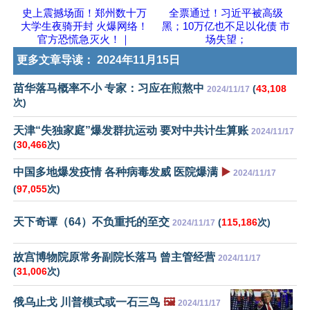
史上震撼场面！郑州数十万
全票通过！习近平被高级
大学生夜骑开封 火爆网络！
黑；10万亿也不足以化债 市
官方恐慌急灭火！｜
场失望；
更多文章导读：
2024年11月15日
苗华落马概率不小 专家：习应在煎熬中
(
43,108
2024/11/17
次)
天津“失独家庭”爆发群抗运动 要对中共计生算账
2024/11/17
(
30,466
次)
中国多地爆发疫情 各种病毒发威 医院爆满
▶️
2024/11/17
(
97,055
次)
天下奇谭（64）不负重托的至交
(
115,186
次)
2024/11/17
故宫博物院原常务副院长落马 曾主管经营
2024/11/17
(
31,006
次)
俄乌止戈 川普模式或一石三鸟
🖼️
2024/11/17