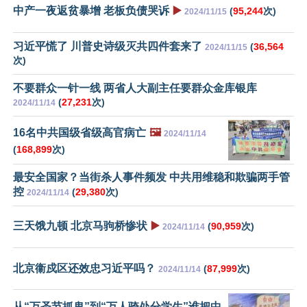
中产一夜返贫暴增 老板负债哭诉
▶️
(
95,244
次)
2024/11/15
习近平慌了 川普史诗级灭共四件套来了
(
36,564
2024/11/15
次)
不要群众一针一线 两省人大副主任要群众金库银库
(
27,231
次)
2024/11/14
16名中共国级省级高官病亡
🖼️
2024/11/14
(
168,899
次)
最安全国家？当街杀人事件频发 中共用维稳和欺骗两手管
控
(
29,380
次)
2024/11/14
三天饿九顿 北京马驹桥惨状
▶️
(
90,959
次)
2024/11/14
北京衞戍区还效忠习近平吗？
(
87,999
次)
2024/11/14
从“万圣节抓鬼”到“万人骑处分学生”谁把中