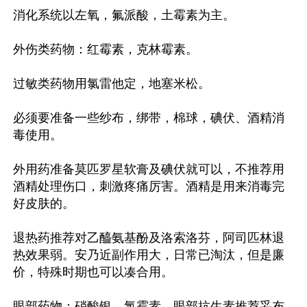
消化系统以左氧，氟派酸，土霉素为主。

外伤类药物：红霉素，克林霉素。

过敏类药物用氯雷他定，地塞米松。

必须要准备一些纱布，绑带，棉球，碘伏、酒精消
毒使用。

外用药准备莫匹罗星软膏及碘伏就可以，不推荐用
酒精处理伤口，刺激疼痛厉害。酒精是用来消毒完
好皮肤的。

退热药推荐对乙醯氨基酚及洛索洛芬，阿司匹林退
热效果弱。安乃近副作用大，日常已淘汰，但是廉
价，特殊时期也可以凑合用。

眼部药物：硝酸银、氯霉素。眼部抗生素推荐妥布