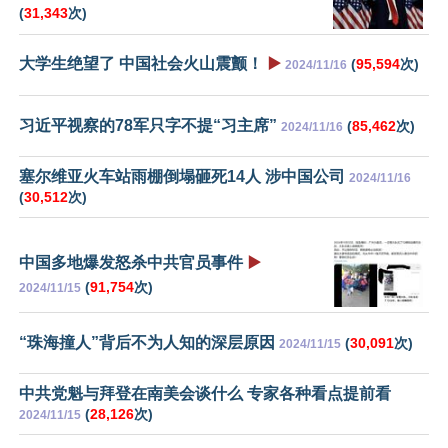
(
31,343
次)
大学生绝望了 中国社会火山震颤！
▶️
(
95,594
次)
2024/11/16
习近平视察的78军只字不提“习主席”
(
85,462
次)
2024/11/16
塞尔维亚火车站雨棚倒塌砸死14人 涉中国公司
2024/11/16
(
30,512
次)
中国多地爆发怒杀中共官员事件
▶️
(
91,754
次)
2024/11/15
“珠海撞人”背后不为人知的深层原因
(
30,091
次)
2024/11/15
中共党魁与拜登在南美会谈什么 专家各种看点提前看
(
28,126
次)
2024/11/15