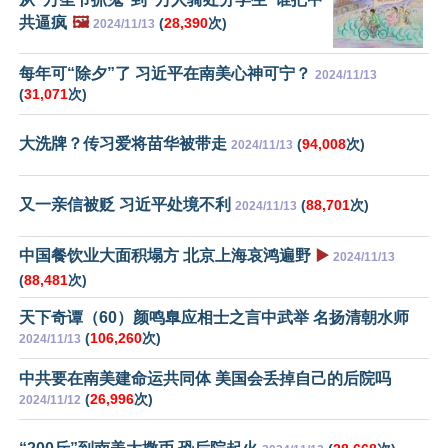
共逼疯
🖼️
(
28,390
次)
2024/11/13
每年可“除夕”了 习近平在南美心神可宁？
2024/11/13
(
31,071
次)
大洗牌？传习爱将苗华被带走
(
94,008
次)
2024/11/13
又一亲信被贬 习近平处境不利
(
88,701
次)
2024/11/13
中国餐饮业大面积塌方 北京上海哀鸿遍野
▶️
2024/11/13
(
88,481
次)
天下奇谭（60）颜鸣臯应相士之言中武举 名扬清朝水师
(
106,260
次)
2024/11/13
中共要在南美建命运共同体 美国会丢掉自己的后院吗
(
26,996
次)
2024/11/12