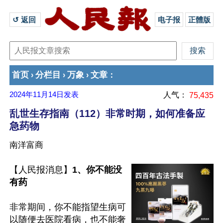
↺ 返回 
电子报
正體版
首页
分栏目
万象
文章
›
›
›
：
2024年11月14日
发表
人气：
75,435
乱世生存指南（112）非常时期，如何准备应
急药物
南洋富商
【人民报消息】
1、你不能没
有药
非常期间，你不能指望生病可
以随便去医院看病，也不能奢