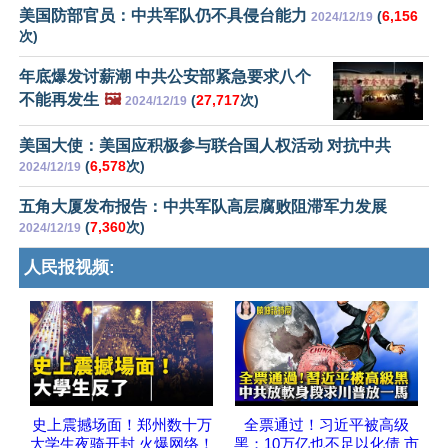
美国防部官员：中共军队仍不具侵台能力
(
6,156
2024/12/19
次)
年底爆发讨薪潮 中共公安部紧急要求八个
不能再发生
🖼️
(
27,717
次)
2024/12/19
美国大使：美国应积极参与联合国人权活动 对抗中共
(
6,578
次)
2024/12/19
五角大厦发布报告：中共军队高层腐败阻滞军力发展
(
7,360
次)
2024/12/19
人民报视频:
史上震撼场面！郑州数十万
全票通过！习近平被高级
大学生夜骑开封 火爆网络！
黑；10万亿也不足以化债 市