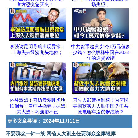
官方恐慌急灭火！｜
场失望；
李强访昆明导航出现异常！
中共货币超发 如今1万元值多
上海失去经济龙头地位；
少钱？怎么解释中国在2023
年的通货紧缩
内斗激烈！习访云梦睡虎地
习失去武警控制权！为何说
怕倒台；看中共操弄，抹黑
美国软实力大胜中国？中共
美大选；习焦虑不已
抢电瓶车送俄爹战场？
更多文章导读：
2024年11月11日
不要群众一针一线 两省人大副主任要群众金库银库