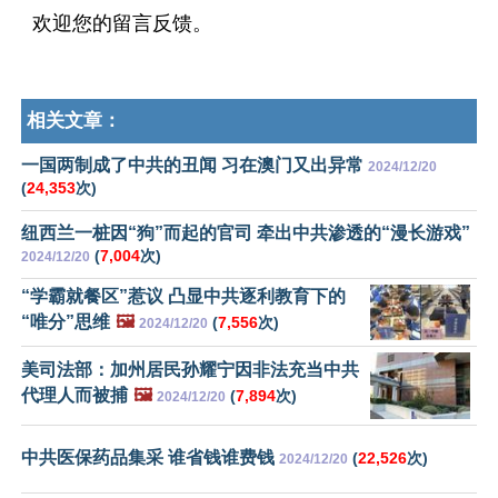
欢迎您的留言反馈。
相关文章：
一国两制成了中共的丑闻 习在澳门又出异常
2024/12/20
(
24,353
次)
纽西兰一桩因“狗”而起的官司 牵出中共渗透的“漫长游戏”
(
7,004
次)
2024/12/20
“学霸就餐区”惹议 凸显中共逐利教育下的
“唯分”思维
🖼️
(
7,556
次)
2024/12/20
美司法部：加州居民孙耀宁因非法充当中共
代理人而被捕
🖼️
(
7,894
次)
2024/12/20
中共医保药品集采 谁省钱谁费钱
(
22,526
次)
2024/12/20