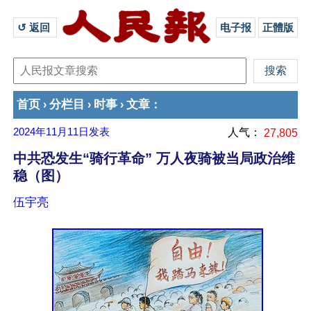
↺ 返回 
电子报
正體版
首页
分栏目
时事
文章
›
›
›
：
2024年11月11日
发表
人气：
27,805
中共恐发生“骑行革命” 万人夜骑被当局政治维
稳（图）
伍宇亮