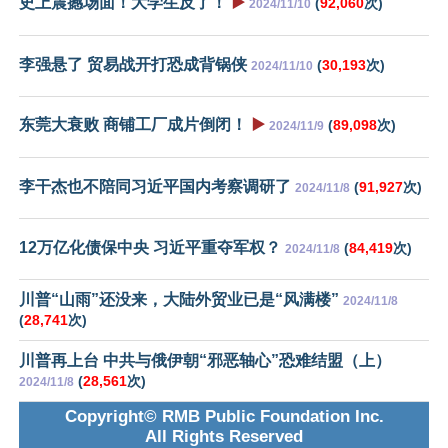
史上震撼场面！大学生反了！
▶️
(
92,060
次)
2024/11/10
李强悬了 贸易战开打恐成背锅侠
(
30,193
次)
2024/11/10
东莞大衰败 商铺工厂成片倒闭！
▶️
(
89,098
次)
2024/11/9
李干杰也不陪同习近平国内考察调研了
(
91,927
次)
2024/11/8
12万亿化债保中央 习近平重夺军权？
(
84,419
次)
2024/11/8
川普“山雨”还没来，大陆外贸业已是“风满楼”
2024/11/8
(
28,741
次)
川普再上台 中共与俄伊朝“邪恶轴心”恐难结盟（上）
(
28,561
次)
2024/11/8
Copyright© RMB Public Foundation Inc.
All Rights Reserved