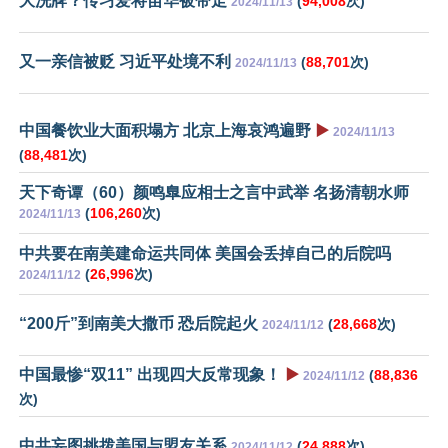
大洗牌？传习爱将苗华被带走
(
94,008
次)
2024/11/13
又一亲信被贬 习近平处境不利
(
88,701
次)
2024/11/13
中国餐饮业大面积塌方 北京上海哀鸿遍野
▶️
2024/11/13
(
88,481
次)
天下奇谭（60）颜鸣臯应相士之言中武举 名扬清朝水师
(
106,260
次)
2024/11/13
中共要在南美建命运共同体 美国会丢掉自己的后院吗
(
26,996
次)
2024/11/12
“200斤”到南美大撒币 恐后院起火
(
28,668
次)
2024/11/12
中国最惨“双11” 出现四大反常现象！
▶️
(
88,836
2024/11/12
次)
中共妄图挑拨美国与盟友关系
(
24,888
次)
2024/11/12