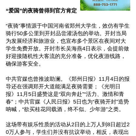
“爱国”的夜骑曾得到官方肯定
“夜骑”事情源于中国河南省郑州大学生，效仿有学生
骑行50多公里到开封品尝灌汤包的举动。开封当局
为发展经济和旅游业，也宣布多个景区在夜间对大
学生免费开放。开封市长吴海燕4日表示，会提前做
好迎接随机性大客流的充分准备，优化夜游线路，
确保游客安全。

中共官媒也曾推波助澜。《郑州日报》11月4日的报
导还在强调郑开大道能满足夜骑需要；《光明日
报》11月5日盛赞这是“双向奔赴”“活力、激情和青
春”；中共官媒《人民日报》5日也为“夜骑开封”造势
呐喊，“欲买桂花同载酒，终不似、少年游”之类。

这场带有娱乐性质的活动从2日的上万人到8日超过2
0万人参与，学生们并没有抗议举动，相反，表现出