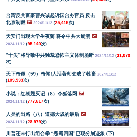
台湾反共富豪曹兴诚起诉国台办官员 反击
北京制裁
🖼️
(
25,415
次)
2024/11/12
天安门出现大学生夜骑 将令中共大崩溃
🖼️
(
95,140
次)
2024/11/12
“十失”将导致中共独裁恐怖主义体制脆断
(
31,070
2024/11/12
次)
天下奇谭（59）奇闻!人活著却变成了牲畜
2024/11/12
(
109,533
次)
小说：红朝毁灭记（8）令狐落网
🖼️
(
777,817
次)
2024/11/12
人类的出路（八）道德大战的最后
🖼️
(
28,979
次)
2024/11/12
川普还未打出组合拳 “恶霸四国”已现分崩迹象 (下)