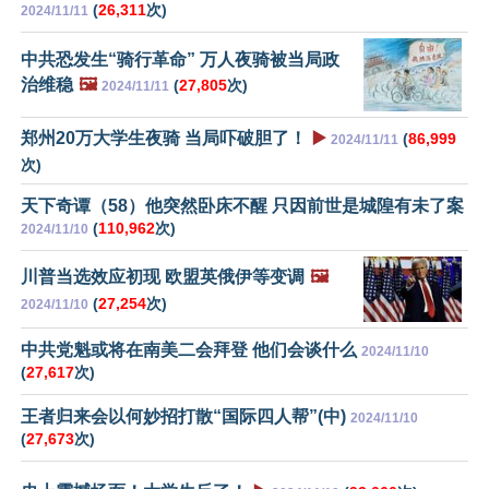
(
26,311
次)
2024/11/11
中共恐发生“骑行革命” 万人夜骑被当局政
治维稳
🖼️
(
27,805
次)
2024/11/11
郑州20万大学生夜骑 当局吓破胆了！
▶️
(
86,999
2024/11/11
次)
天下奇谭（58）他突然卧床不醒 只因前世是城隍有未了案
(
110,962
次)
2024/11/10
川普当选效应初现 欧盟英俄伊等变调
🖼️
(
27,254
次)
2024/11/10
中共党魁或将在南美二会拜登 他们会谈什么
2024/11/10
(
27,617
次)
王者归来会以何妙招打散“国际四人帮”(中)
2024/11/10
(
27,673
次)