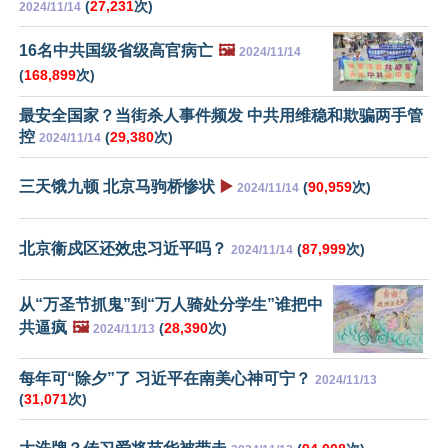
(
27,231
次)
2024/11/14
16名中共国级省级高官病亡
🖼️
2024/11/14
(
168,899
次)
最安全国家？当街杀人事件频发 中共用维稳和欺骗两手管
控
(
29,380
次)
2024/11/14
三天饿九顿 北京马驹桥惨状
▶️
(
90,959
次)
2024/11/14
北京衞戍区还效忠习近平吗？
(
87,999
次)
2024/11/14
从“万圣节抓鬼”到“万人骑处分学生”谁把中
共逼疯
🖼️
(
28,390
次)
2024/11/13
每年可“除夕”了 习近平在南美心神可宁？
2024/11/13
(
31,071
次)