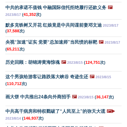
中共的承诺不值钱 中融国际信托拒绝履行还款义务
🖼️
(
41,352
次)
2023/8/17
默多克铁树又开花 红娘竟是中共间谍前妻邓文迪
2023/8/17
(
37,588
次)
央视“加速”证实 党要“总加速师”当民愤的标靶
🖼️
2023/8/17
(
65,211
次)
历史回顾：胡锦涛黄海惊魂
🖼️
(
124,751
次)
2023/8/15
这个男孩给游客让路跌落大峡谷 奇迹生还
🖼️
2023/8/15
(
110,712
次)
画大饼 中共推出24条向外商招手
🖼️
(
36,147
次)
2023/8/15
中共高干病房和特权戳破了“人民至上”的弥天大谎
🖼️▶️
(
146,937
次)
2023/8/14