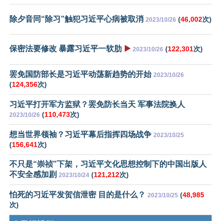
除夕音同“除习”触犯习近平心病被取消
(
46,002
次)
2023/10/26
保密法要修改 暴露习近平一软肋
▶️
(
122,301
次)
2023/10/26
罢免国防部长是习近平动荡新趋势的开始
2023/10/26
(
124,356
次)
习近平打开军方监狱？罢免防长当天 军事法院换人
(
110,473
次)
2023/10/26
想当世界领袖？习近平幕后指挥四场战争
2023/10/25
(
156,641
次)
不只是“崇祯”下架，习近平文化思想控制下的中国出版人
不安全感加剧
(
121,212
次)
2023/10/24
怕死的习近平发贺信泄密 目的是什么？
(
48,985
2023/10/25
次)