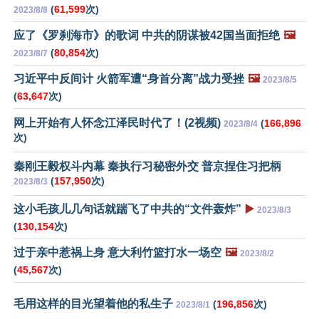
(
61,599
次)
2023/8/8
应了《罗刹海市》的歌词 中共的阴谋被42国当面拒绝
🖼️
(
80,854
次)
2023/8/7
习近平中反间计 火箭军遭“身首分离”战力受挫
🖼️
2023/8/5
(
63,647
次)
网上开始有人怀念江泽民时代了！(2视频)
(
166,896
2023/8/4
次)
秦刚王毅权斗内幕 秦执行习秘密外交 普京捏住习把柄
(
157,950
次)
2023/8/3
这小毛孩儿几句话就踹飞了中共的“文件轰炸”
▶️
2023/8/3
(
130,154
次)
过于亲中惹祸上身 意大利竹篮打水一场空
🖼️
2023/8/2
(
45,567
次)
毛用这样的目光望着他的私生子
(
196,856
次)
2023/8/1