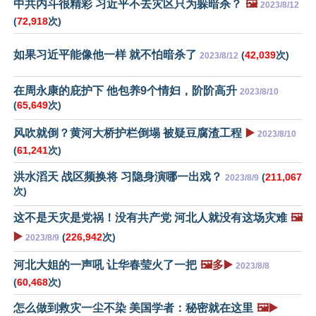
中共内斗很精彩 习近平不去灾区只为躲暗杀？
🖼️
2023/8/12
(
72,918
次)
如果习近平能像他一样 就不怕暗杀了
(
42,039
次)
2023/8/12
在周永康的庇护下 他包养9个情妇，阶阶高升
2023/8/10
(
65,649
次)
风吹就倒？黄河大桥护栏倒塌 被疑豆腐渣工程
▶️
2023/8/10
(
61,241
次)
洪水滔天 战区频换将 习隐身演哪一出戏？
(
211,067
2023/8/9
次)
这不是天灾是党祸！没有共产党 河北人就没有这场灾难
🖼️
▶️
(
226,942
次)
2023/8/9
河北大姐的一声吼 让华春莹火了一把
🖼️多▶️
2023/8/8
(
60,468
次)
怎么做到救灾一尘不染 美国学者：秘密就在这里
🖼️▶️