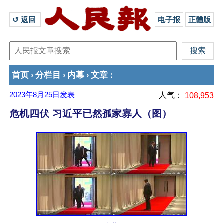
↺ 返回 
电子报
正體版
首页
分栏目
内幕
文章
›
›
›
：
2023年8月25日
发表
人气：
108,953
危机四伏 习近平已然孤家寡人（图）