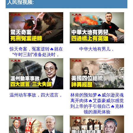
人民报视频:
惊天奇案，冤案逆转🔥就在
中华大地有男儿，
“午时三刻”准备处决时，
温州动车事故，四大谎言，
林肯的预知梦🔥威尔逊灵魂
离开肉体🔥艾森豪威尔感觉
到上帝的手引领自己🔥克林
顿的濒死体验