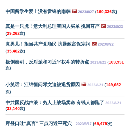
中国留学生爱上没有雷锋的南韩
🖼️
(
160,336
次)
2023/8/27
真是一只虎！意大利总理替国人买单 挽回尊严
🖼️
2023/8/23
(
29,262
次)
真男儿！拒当共产党顺民 抗暴致富保宗祠
🖼️
2023/8/22
(
35,482
次)
扳倒秦刚，反对派和习近平权斗的转折点
(
103,931
2023/8/21
次)
小笑话：江绵恒问邓文迪被退货原因
🖼️
(
149,652
2023/8/21
次)
中共国反战声浪：穷人上战场卖命 有钱人都跑了
2023/8/21
(
33,140
次)
拜登口吐“真言” 三点习近平死穴
(
65,475
次)
2023/8/17