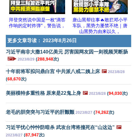
拜登突然说中国是一枚“滴答
唐山黑帮往事🔥敢拦邓小平
作响的定时炸弹”，警告说，
车队，黑势力屡禁不绝｜唐
山黑势力由来以久，
更多文章导读：
2023年8月26日
习近平南非大撒140亿美元 厉害国网友因一则视频哭断肠
🖼️▶️
(
288,948
次)
2023/8/29
十年前将军拟问鼎白宫 中共派八戒二姨上床
🖼️
2023/8/28
(
68,670
次)
美丽模特多重性格 原来是22鬼上身
🖼️
(
94,030
次)
2023/8/28
老毛的胆突突与习近平的肝颤颤
(
74,262
次)
2023/8/27
习近平忧心忡忡防暗杀 武攻台湾将撞死在“山这边”
🖼️
(
87,947
次)
2023/8/27