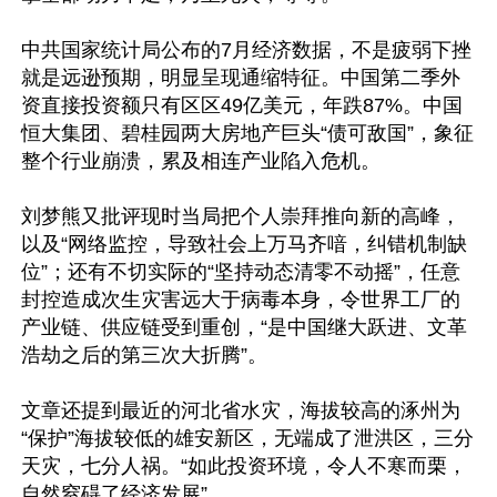
中共国家统计局公布的7月经济数据，不是疲弱下挫
就是远逊预期，明显呈现通缩特征。中国第二季外
资直接投资额只有区区49亿美元，年跌87%。中国
恒大集团、碧桂园两大房地产巨头“债可敌国”，象征
整个行业崩溃，累及相连产业陷入危机。

刘梦熊又批评现时当局把个人崇拜推向新的高峰，
以及“网络监控，导致社会上万马齐喑，纠错机制缺
位”；还有不切实际的“坚持动态清零不动摇”，任意
封控造成次生灾害远大于病毒本身，令世界工厂的
产业链、供应链受到重创，“是中国继大跃进、文革
浩劫之后的第三次大折腾”。

文章还提到最近的河北省水灾，海拔较高的涿州为
“保护”海拔较低的雄安新区，无端成了泄洪区，三分
天灾，七分人祸。“如此投资环境，令人不寒而栗，
自然窒碍了经济发展”。
