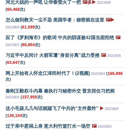
河北大姐的一声吼 让华春莹火了一把
🖼️多▶️
2023/8/8
(
60,468
次)
怎么做到救灾一尘不染 美国学者：秘密就在这里
🖼️▶️
(
61,599
次)
2023/8/8
应了《罗刹海市》的歌词 中共的阴谋被42国当面拒绝
🖼️
(
80,854
次)
2023/8/7
习近平中反间计 火箭军遭“身首分离”战力受挫
🖼️
2023/8/5
(
63,647
次)
网上开始有人怀念江泽民时代了！(2视频)
(
166,896
2023/8/4
次)
秦刚王毅权斗内幕 秦执行习秘密外交 普京捏住习把柄
(
157,950
次)
2023/8/3
这小毛孩儿几句话就踹飞了中共的“文件轰炸”
▶️
2023/8/3
(
130,154
次)
过于亲中惹祸上身 意大利竹篮打水一场空
🖼️
2023/8/2