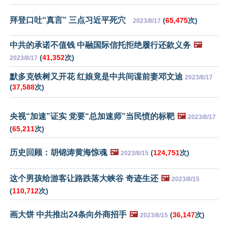
拜登口吐“真言” 三点习近平死穴
(
65,475
次)
2023/8/17
中共的承诺不值钱 中融国际信托拒绝履行还款义务
🖼️
(
41,352
次)
2023/8/17
默多克铁树又开花 红娘竟是中共间谍前妻邓文迪
2023/8/17
(
37,588
次)
央视“加速”证实 党要“总加速师”当民愤的标靶
🖼️
2023/8/17
(
65,211
次)
历史回顾：胡锦涛黄海惊魂
🖼️
(
124,751
次)
2023/8/15
这个男孩给游客让路跌落大峡谷 奇迹生还
🖼️
2023/8/15
(
110,712
次)
画大饼 中共推出24条向外商招手
🖼️
(
36,147
次)
2023/8/15