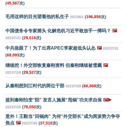
(
45,567
次)
毛用这样的目光望着他的私生子
(
196,856
次)
2023/8/1
中国债务令专家摇头 化解危机习近平敢放手一搏吗？
🖼️
(
29,016
次)
2023/7/31
中共急眼了！为了出席APEC李家超低头认怂
🖼️
2023/7/31
(
69,093
次)
继续挖！外交部恢复秦刚资料 但秦刚继续被雪藏
🖼️
(
28,527
次)
2023/7/28
从秦刚想到江时代的两位干部
(
66,068
次)
2023/7/28
提到秦刚怕变“阳” 发言人施展“甩锅”功夫求自保
🖼️▶️
(
78,050
次)
2023/7/26
意外！王毅当“回锅肉” 为何“外交部长”成为两派势力争夺
焦点
🖼️
(
37,510
次)
2023/7/26