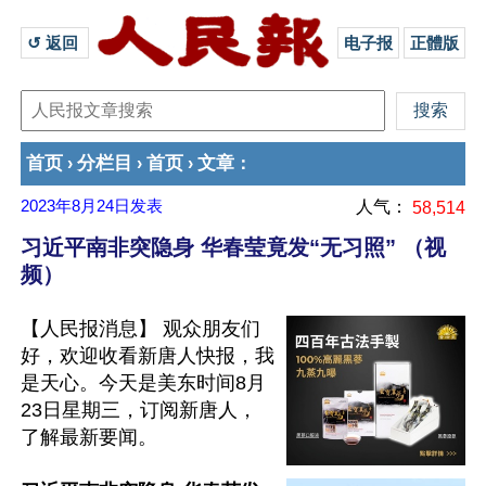
↺ 返回 
电子报
正體版
首页
分栏目
首页
文章
›
›
›
：
2023年8月24日
发表
人气：
58,514
习近平南非突隐身 华春莹竟发“无习照” （视
频）
【人民报消息】 观众朋友们
好，欢迎收看新唐人快报，我
是天心。今天是美东时间8月
23日星期三，订阅新唐人，
了解最新要闻。
