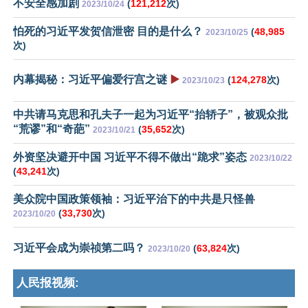
不安全感加剧
(
121,212
次)
2023/10/24
怕死的习近平发贺信泄密 目的是什么？
(
48,985
2023/10/25
次)
内幕揭秘：习近平偏爱行宫之谜
▶️
(
124,278
次)
2023/10/23
中共请马克思和孔夫子一起为习近平“抬轿子”，被观众批
“荒谬”和“奇葩”
(
35,652
次)
2023/10/21
外资坚决避开中国 习近平不得不做出“跪求”姿态
2023/10/22
(
43,241
次)
美众院中国政策领袖：习近平治下的中共是只怪兽
(
33,730
次)
2023/10/20
习近平会成为崇祯第二吗？
(
63,824
次)
2023/10/20
人民报视频: