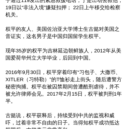
子通过119发出的紧急救援电话，于是出动去救他；
19日以“非法入境”嫌疑扣押； 22日上午移交给检察
机关。

权平的友人、美国佐治亚大学博士生古懿对美国之
音证实，这名男子是中国归国留学生权平。

现年35岁的权平为吉林延边朝鲜族人，2012年从美
国爱荷华州立大学毕业，后回到中国。

2016年9月30日，权平穿着印有“习包子、大撒币、
XITLER（习特勒）”的T恤衫走上街头，随后遭警方
秘密拘捕。权平在被囚禁期间曾遭酷刑虐待，并不
被允许律师会见。2017年2月15日，权平被判刑1年
半。

古懿说，权平获释后，持续受到中共的监视和威
吓，过着非常不自由的日子。当得知权平成功抵达