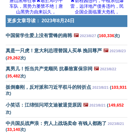
唐山黑帮往事🔥敢拦邓小平
🔥碧桂园违约，中植系也爆
车队，黑势力屡禁不绝｜唐
雷，远洋地产债务违约，民
山黑势力由来以久，
企国企面临重大危机，
更多文章导读：
2023年8月24日
中国留学生爱上没有雷锋的南韩
🖼️
(
160,336
次)
2023/8/27
真是一只虎！意大利总理替国人买单 挽回尊严
🖼️
2023/8/23
(
29,262
次)
真男儿！拒当共产党顺民 抗暴致富保宗祠
🖼️
2023/8/22
(
35,482
次)
扳倒秦刚，反对派和习近平权斗的转折点
(
103,931
2023/8/21
次)
小笑话：江绵恒问邓文迪被退货原因
🖼️
(
149,652
2023/8/21
次)
中共国反战声浪：穷人上战场卖命 有钱人都跑了
2023/8/21
(
33,140
次)