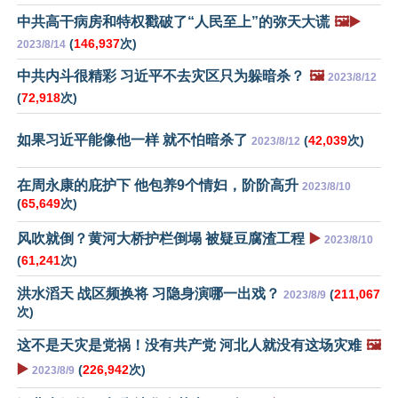
中共高干病房和特权戳破了“人民至上”的弥天大谎
🖼️▶️
(
146,937
次)
2023/8/14
中共内斗很精彩 习近平不去灾区只为躲暗杀？
🖼️
2023/8/12
(
72,918
次)
如果习近平能像他一样 就不怕暗杀了
(
42,039
次)
2023/8/12
在周永康的庇护下 他包养9个情妇，阶阶高升
2023/8/10
(
65,649
次)
风吹就倒？黄河大桥护栏倒塌 被疑豆腐渣工程
▶️
2023/8/10
(
61,241
次)
洪水滔天 战区频换将 习隐身演哪一出戏？
(
211,067
2023/8/9
次)
这不是天灾是党祸！没有共产党 河北人就没有这场灾难
🖼️
▶️
(
226,942
次)
2023/8/9