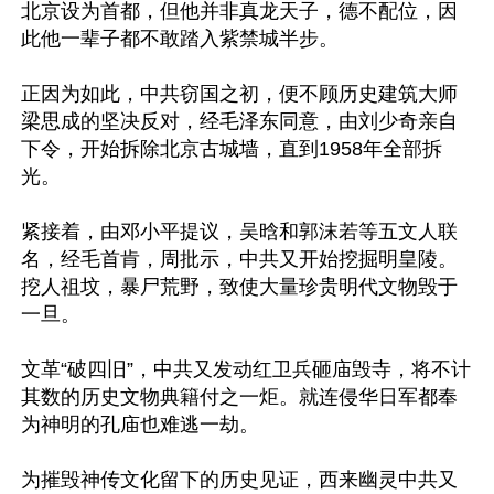
北京设为首都，但他并非真龙天子，德不配位，因
此他一辈子都不敢踏入紫禁城半步。

正因为如此，中共窃国之初，便不顾历史建筑大师
梁思成的坚决反对，经毛泽东同意，由刘少奇亲自
下令，开始拆除北京古城墙，直到1958年全部拆
光。

紧接着，由邓小平提议，吴晗和郭沫若等五文人联
名，经毛首肯，周批示，中共又开始挖掘明皇陵。
挖人祖坟，暴尸荒野，致使大量珍贵明代文物毁于
一旦。

文革“破四旧”，中共又发动红卫兵砸庙毁寺，将不计
其数的历史文物典籍付之一炬。就连侵华日军都奉
为神明的孔庙也难逃一劫。

为摧毁神传文化留下的历史见证，西来幽灵中共又