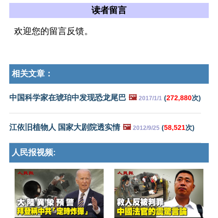
读者留言
欢迎您的留言反馈。
相关文章：
中国科学家在琥珀中发现恐龙尾巴
🖼️
(
272,880
次)
2017/1/1
江依旧植物人 国家大剧院透实情
🖼️
(
58,521
次)
2012/9/25
人民报视频: