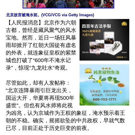
北京故宫被淹水前。(VCG/VCG via Getty Images)
【人民报消息】北京作为六朝
古都，曾经是藏风聚气的风水
宝地。然而，近日一场狂风暴
雨却掀开了红朝大国徒有虚名
的外表，就连象征皇权的紫禁
城也打破了“600年不淹水记
录”，惊现“九龙吐水”奇观。

尽管如此，却有人发帖称：
“北京连降暴雨引巨龙出关，
国运大开，华夏将再现500年
盛世”。但也有风水师将此视
为凶兆，认为京城作为王权的象征，淹水预示着王
朝的不稳。确实，摇摇欲坠的中共政权，早就气数
已尽，目前正处于历史巨变的前夜。
