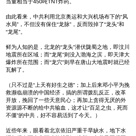
当量相当于450吨TNT炸药。

由此看来，中共利用北京奥运和大兴机场布下的“风
水局”，不但没有保住“龙脉”，反而毁掉了“龙头”和
“龙尾”。

鲜为人知的是，北龙的“龙头”潜伏陇蜀之地，即汶川
地震所在区域；而“龙尾”则没入渤海之滨，即天津大
爆炸所在范围；而“龙穴”则早在唐山大地震时就已经
瓦解了。

（只不过是“上天有好生之德”；加上后来邓小平为挽
救濒临崩溃的中国经济，搞的所谓拨乱反正，改革
开放，挽回了一些天意民心；再加上贪得无厌的外
资源源不断的给中共输血，这才让“百足之虫，死而
不僵”的中共，好不容易活到了今天。）

近些年来，眼看着北京依旧严重干旱缺水，地下水