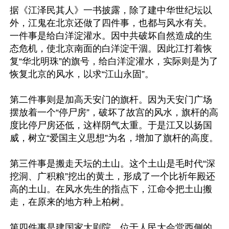
据《江泽民其人》一书披露，除了建中华世纪坛以
外，江鬼在北京还做了四件事，也都与风水有关。
一件事是给白洋淀灌水。因中共破坏自然造成的生
态危机，使北京南面的白洋淀干涸。因此江打着恢
复“华北明珠”的旗号，给白洋淀灌水，实际则是为了
恢复北京的风水，以求“江山永固”。

第二件事则是加高天安门的旗杆。因为天安门广场
摆放着一个“停尸房”，破坏了故宫的风水，旗杆的高
度比停尸房还低，这样阴气太重。于是江又以扬国
威，树立“爱国主义思想”为名，增加了旗杆的高度。

第三件事是搬走天坛的土山。这个土山是毛时代“深
挖洞、广积粮”挖出的黄土，形成了一个比祈年殿还
高的土山。在风水先生的指点下，江命令把土山搬
走，在原来的地方种上柏树。

第四件事是建国家大剧院。位于人民大会堂西侧的