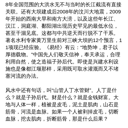
8年全国范围的大洪水无不与当时的长江截流有直接
关联。还有大坝建成后2008年的汶川大地震，2009
年开始的西南大旱和南方大涝，以及这些年长江、
汉江，洞庭湖、鄱阳湖出现历史罕见的最低水位，
甚至干涸见底。这都与中共逆天而行脱不了干系。
著名水利专家黄万里生前对三峡大坝的12个预言，1
1项现已经应验。《易经》有云：“地势坤，君子以
厚德载物。”中国先人们敬天信神，奉天承运，合理
利用自然，使之造福子孙后代。即使是兴建水利设
施也是像都江堰那样，采用既可取水灌溉而又不堵
塞河流的办法。

风水中还有句话，叫“山管人丁水管财”。人丁是什
么？就是子孙后代。财是什么？就是金钱财富。大
地与人体一样，植被是皮毛，泥土是肌肉，山石是
筋骨，河流是血脉。如果一个人被剥掉皮毛，切断
血脉，挖去肌肉，折断筋骨，那是什么后果？
