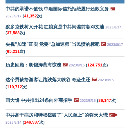
中共的承诺不值钱 中融国际信托拒绝履行还款义务
🖼️
(
41,352
次)
2023/8/17
默多克铁树又开花 红娘竟是中共间谍前妻邓文迪
2023/8/17
(
37,588
次)
央视“加速”证实 党要“总加速师”当民愤的标靶
🖼️
2023/8/17
(
65,211
次)
历史回顾：胡锦涛黄海惊魂
🖼️
(
124,751
次)
2023/8/15
这个男孩给游客让路跌落大峡谷 奇迹生还
🖼️
2023/8/15
(
110,712
次)
画大饼 中共推出24条向外商招手
🖼️
(
36,147
次)
2023/8/15
中共高干病房和特权戳破了“人民至上”的弥天大谎
🖼️▶️
(
146,937
次)
2023/8/14