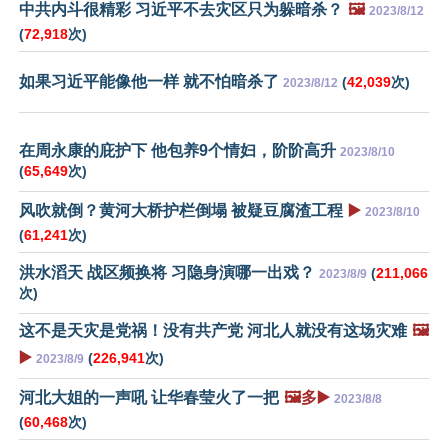
中共内斗很精彩 习近平不去灾区只为躲暗杀？
🖼️
2023/8/12
(
72,918
次)
如果习近平能像他一样 就不怕暗杀了
(
42,039
次)
2023/8/12
在周永康的庇护下 他包养9个情妇，阶阶高升
2023/8/10
(
65,649
次)
风吹就倒？黄河大桥护栏倒塌 被疑豆腐渣工程
▶️
2023/8/10
(
61,241
次)
洪水滔天 战区频换将 习隐身演哪一出戏？
(
211,066
2023/8/9
次)
这不是天灾是党祸！没有共产党 河北人就没有这场灾难
🖼️
▶️
(
226,941
次)
2023/8/9
河北大姐的一声吼 让华春莹火了一把
🖼️多▶️
2023/8/8
(
60,468
次)