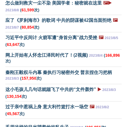
怎么做到救灾一尘不染 美国学者：秘密就在这里
🖼️▶️
(
61,599
次)
2023/8/8
应了《罗刹海市》的歌词 中共的阴谋被42国当面拒绝
🖼️
(
80,854
次)
2023/8/7
习近平中反间计 火箭军遭“身首分离”战力受挫
🖼️
2023/8/5
(
63,647
次)
网上开始有人怀念江泽民时代了！(2视频)
(
166,896
2023/8/4
次)
秦刚王毅权斗内幕 秦执行习秘密外交 普京捏住习把柄
(
157,950
次)
2023/8/3
这小毛孩儿几句话就踹飞了中共的“文件轰炸”
▶️
2023/8/3
(
130,154
次)
过于亲中惹祸上身 意大利竹篮打水一场空
🖼️
2023/8/2
(
45,567
次)