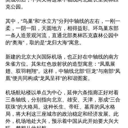
克公园。

其中，“鸟巢”和“水立方”分列中轴线的左右，一刚一
柔，一阴一阳，天圆地方，相得益彰。环鸟巢东部
一条人造景观河流，直通北部奥林匹克森林公园中
的“奥海”，取的是“龙归大海”寓意。

新建的北京大兴国际机场，也正好在中轴线的南方
朱雀方位。其朱红色放射状的造型寓意：“凤凰展
翅、双羽翱翔”。这样，中轴线北部“巨龙”与南部“凤
凰”便共同构成“龙凤呈祥”的和谐图案。

机场航站楼以单点为中心，延伸六条指廊正好对着
三条轴线，分别指向北京、雄安、天津，形成“三合
联珠”的大格局。这种长生、帝旺、墓库的风水格
局，将大利这三座城市的政治稳定和经济发展。此
外，机场地处大兴，预示着中国从此开始要大兴大