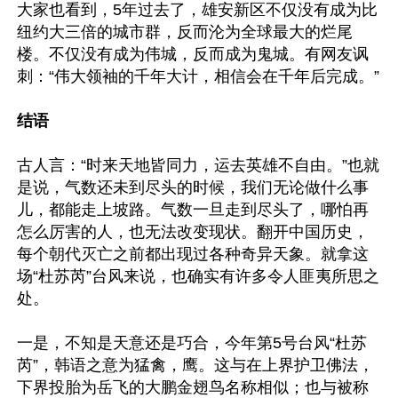
大家也看到，5年过去了，雄安新区不仅没有成为比
纽约大三倍的城市群，反而沦为全球最大的烂尾
楼。不仅没有成为伟城，反而成为鬼城。有网友讽
刺：“伟大领袖的千年大计，相信会在千年后完成。”

结语
古人言：“时来天地皆同力，运去英雄不自由。”也就
是说，气数还未到尽头的时候，我们无论做什么事
儿，都能走上坡路。气数一旦走到尽头了，哪怕再
怎么厉害的人，也无法改变现状。翻开中国历史，
每个朝代灭亡之前都出现过各种奇异天象。就拿这
场“杜苏芮”台风来说，也确实有许多令人匪夷所思之
处。

一是，不知是天意还是巧合，今年第5号台风“杜苏
芮”，韩语之意为猛禽，鹰。这与在上界护卫佛法，
下界投胎为岳飞的大鹏金翅鸟名称相似；也与被称