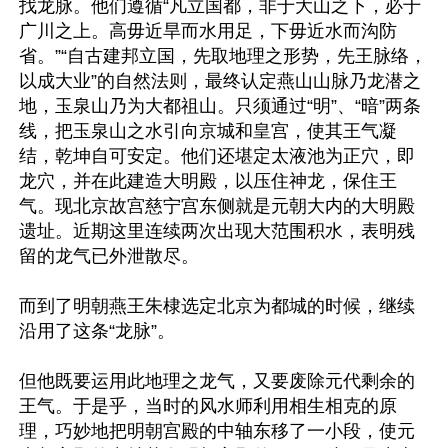
找龙脉。他们遵循“凡立国都，非于大山之下，必于
广川之上。高毋近旱而水用足，下毋近水而沟防
省。”“自古建邦立国，先取地理之形势，先王脉络，
以成大业”的自然法则，最终认定燕山山脉乃龙潜之
地，玉泉山乃为大都祖山。只须通过“明”、“暗”两条
线，把玉泉山之水引向京城和皇宫，使其王气凝
结，乾坤自可安定。他们还堪定太液池为正穴，即
龙穴，并在此建造大明殿，以压住神龙，保住王
气。现北京故宫慈宁宫东侧就是元朝大内的大明殿
遗址。近期这里连续两次出现大范围积水，表明残
留的龙气已外泄散尽。

而到了明朝燕王朱棣选定北京为都城的时候，继续
沿用了这条“龙脉”。

但他既要运用此地理之龙气，又要废除元代剩余的
王气。于是乎，当时的风水师利用相生相克的原
理，巧妙地把明朝宫殿的中轴东移了一小段，使元