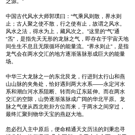
之源。”

中国古代风水大师郭璞曰：“气乘风则散，界水则
止；古人聚之使不散，行之使有止，故谓之风水。
风水之法，得水为上，藏风次之。”这里的“气”通
“炁”，是指先天无形的龙脉之气，即存在于宇宙天地
间生生不息且无限循环的能量流。“界水则止”，是指
龙气会在两水交汇的地方逐渐落脉形成巨大的能量
场。

中华三大龙脉之一的东北艮龙，行进到太行山和燕
山山脉的夹角处，恰好遇到两大水系——永定河水
系和潮白河水系阻断、转而向辽东延伸。而在两水
交汇的空隙，山势逐渐落脉成广阔的华北平原。龙
脉之气便从西北乾卦方位而来，于两水之间穿过，
最终汇聚到物华天宝的燕赵大地。

忽必烈入主中原后，便命精通天文历法的刘秉忠寻