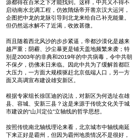
源都得在百米之下才能找到。这样，中共又不得不
启动南水北调工程，仿效隋炀帝开凿京汉大运河，
企图把中龙的龙脉引导到北龙来给自己补充能量。
但仍然远水解不了近渴，收效甚微。

而且随着西北风沙的步步紧逼，帝都沙漠化是越来
越严重；阴霾、沙尘暴更是铺天盖地频繁来袭；特
别是2003年的非典和2019年的中共病毒，令中共朝
不保夕，彷佛末日来临。因此中共为了缓解首都巨
大压力，一方面大规模驱赶北京低端人口，另一方
面又高调宣布建设雄安新区。

根据专家组长徐匡迪的说法，对新区为何选址在雄
县、容城、安新三县？这是来源于传统文化关于城
市建设的“山川定位”立轴线的哲学思想。

按照传统南北轴线理论来看，北京城市中轴线南延
下来正好是霸州，但因为霸州地质情况不是很好，