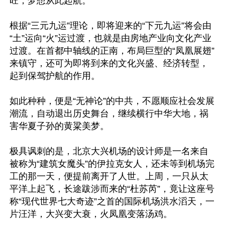
旺，梦想从此起航。

根据“三元九运”理论，即将迎来的“下元九运”将会由
“土”运向“火”运过渡，也就是由房地产业向文化产业
过渡。在首都中轴线的正南，布局巨型的“凤凰展翅”
来镇守，还可为即将到来的文化兴盛、经济转型，
起到保驾护航的作用。

如此种种，便是“无神论”的中共，不愿顺应社会发展
潮流，自动退出历史舞台，继续横行中华大地，祸
害华夏子孙的黄粱美梦。

极具讽刺的是，北京大兴机场的设计师是一名来自
被称为“建筑女魔头”的伊拉克女人，还未等到机场完
工的那一天，便提前离开了人世。上周，一只从太
平洋上起飞，长途跋涉而来的“杜苏芮”，竟让这座号
称“现代世界七大奇迹”之首的国际机场洪水滔天，一
片汪洋，大兴变大衰，火凤凰变落汤鸡。
