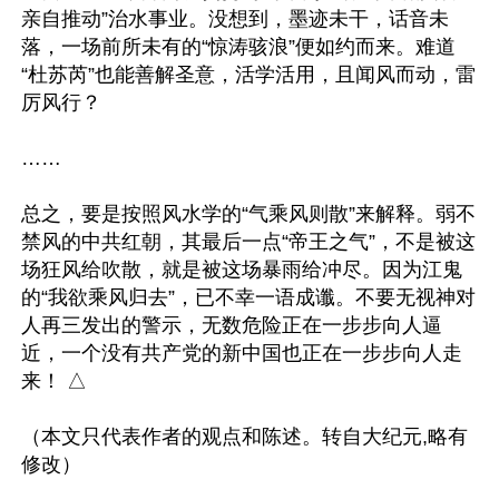
亲自推动”治水事业。没想到，墨迹未干，话音未
落，一场前所未有的“惊涛骇浪”便如约而来。难道
“杜苏芮”也能善解圣意，活学活用，且闻风而动，雷
厉风行？

……

总之，要是按照风水学的“气乘风则散”来解释。弱不
禁风的中共红朝，其最后一点“帝王之气”，不是被这
场狂风给吹散，就是被这场暴雨给冲尽。因为江鬼
的“我欲乘风归去”，已不幸一语成谶。不要无视神对
人再三发出的警示，无数危险正在一步步向人逼
近，一个没有共产党的新中国也正在一步步向人走
来！ △

（本文只代表作者的观点和陈述。转自大纪元,略有