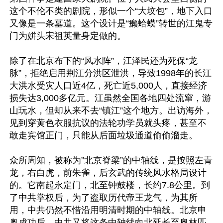
这个不伦不类的剧院，形似一个“大坟包”，地下入口
又像是一条墓道。这个设计是“癞蛤蟆”转世的江鬼专
门为姘头宋祖英量身定做的。

除了在北京布下的“风水阵”，江泽民还为死保“龙
脉”，拒绝启用荆江分洪区泄洪，导致1998年的长江
大洪水受灾人口近4亿，死亡近5,000人，直接经济
损失达3,000多亿元。江虽然全国各地四处流窜，游
山玩水，但却从来不去“镇江”这个地方。出访海外，
见到穿黄色衣服抗议的法轮功学员就头疼，甚至不
敢走宾馆正门，只能从后面垃圾通道偷偷溜走。

众所周知，被称为”北京脊梁”的中轴线，是按照左青
龙，右白虎，前朱雀，后玄武的传统风水格局设计
的。它南起永定门，北至钟鼓楼，长约7.8公里。到
了中共掌权后，为了盗取历代帝王龙气，为其所
用，中共仍然不惜沿用明清时期的中轴线。北京申
奥成功后，中共又将这条中轴线向北延长至奥林匹