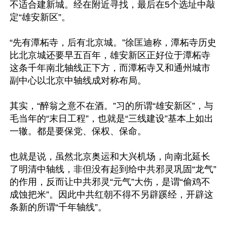
不适合建新城。经在附近寻找，最后在5个选址中敲
定“雄安新区”。

“先有潭柘寺，后有北京城。”徐匡迪称，潭柘寺历史
比北京城还要早五百年，雄安新区正好位于潭柘寺
这条千年南北轴线正下方，而潭柘寺又和通州城市
副中心以北京中轴线成对称布局。

其实，“醉翁之意不在酒。”习的所谓“雄安新区”，与
毛当年的“末日工程”，也就是“三线建设”基本上如出
一辙。都是要保党、保权、保命。

也就是说，虽然北京奥运和大兴机场，向南北延长
了明清中轴线，非但没有起到给中共邪灵巩固“龙气”
的作用，反而让中共邪灵“元气”大伤，是谓“偷鸡不
成蚀把米”。因此中共红朝不得不另辟蹊经，开辟这
条新的所谓“千年轴线”。
