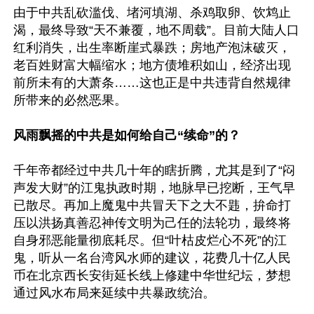
由于中共乱砍滥伐、堵河填湖、杀鸡取卵、饮鸩止
渴，最终导致“天不兼覆，地不周载”。目前大陆人口
红利消失，出生率断崖式暴跌；房地产泡沫破灭，
老百姓财富大幅缩水；地方债堆积如山，经济出现
前所未有的大萧条……这也正是中共违背自然规律
所带来的必然恶果。

风雨飘摇的中共是如何给自己“续命”的？
千年帝都经过中共几十年的瞎折腾，尤其是到了“闷
声发大财”的江鬼执政时期，地脉早已挖断，王气早
已散尽。再加上魔鬼中共冒天下之大不韪，拚命打
压以洪扬真善忍神传文明为己任的法轮功，最终将
自身邪恶能量彻底耗尽。但“叶枯皮烂心不死”的江
鬼，听从一名台湾风水师的建议，花费几十亿人民
币在北京西长安街延长线上修建中华世纪坛，梦想
通过风水布局来延续中共暴政统治。
