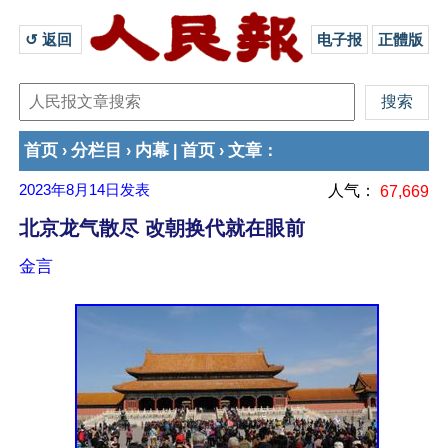
↺ 返回 
电子报
正體版
首页
分栏目
内幕
首页
文章
›
›
|
›
：
2023年8月14日
发表
人气：
67,669
北京龙气散尽 改朝换代就在眼前
金言