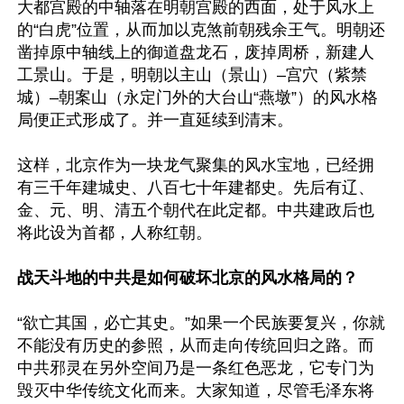
大都宫殿的中轴落在明朝宫殿的西面，处于风水上
的“白虎”位置，从而加以克煞前朝残余王气。明朝还
凿掉原中轴线上的御道盘龙石，废掉周桥，新建人
工景山。于是，明朝以主山（景山）–宫穴（紫禁
城）–朝案山（永定门外的大台山“燕墩”）的风水格
局便正式形成了。并一直延续到清末。

这样，北京作为一块龙气聚集的风水宝地，已经拥
有三千年建城史、八百七十年建都史。先后有辽、
金、元、明、清五个朝代在此定都。中共建政后也
将此设为首都，人称红朝。

战天斗地的中共是如何破坏北京的风水格局的？
“欲亡其国，必亡其史。”如果一个民族要复兴，你就
不能没有历史的参照，从而走向传统回归之路。而
中共邪灵在另外空间乃是一条红色恶龙，它专门为
毁灭中华传统文化而来。大家知道，尽管毛泽东将