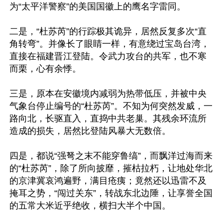
为“太平洋警察”的美国国徽上的鹰名字雷同。

二是，“杜苏芮”的行踪极其诡异，居然反复多次“直
角转弯”。并像长了眼睛一样，有意绕过宝岛台湾，
直接在福建晋江登陆。令武力攻台的共军，也不寒
而栗，心有余悸。

三是，原本在安徽境内减弱为热带低压，并被中央
气象台停止编号的“杜苏芮”。不知为何突然发威，一
路向北，长驱直入，直捣中共老巢。其残余环流所
造成的损失，居然比登陆风暴大无数倍。

四是，都说“强弩之末不能穿鲁缟”，而飘洋过海而来
的“杜苏芮”，除了所向披靡，摧枯拉朽，让地处华北
的京津冀哀鸿遍野，满目疮痍；竟然还以迅雷不及
掩耳之势，“闯过关东”，转战东北边陲，让享誉全国
的五常大米近乎绝收，横扫大半个中国。
