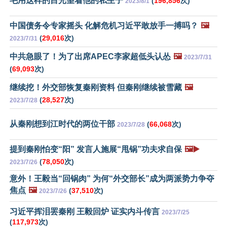
毛用这样的目光望着他的私生子
(
196,856
次)
2023/8/1
中国债务令专家摇头 化解危机习近平敢放手一搏吗？
🖼️
(
29,016
次)
2023/7/31
中共急眼了！为了出席APEC李家超低头认怂
🖼️
2023/7/31
(
69,093
次)
继续挖！外交部恢复秦刚资料 但秦刚继续被雪藏
🖼️
(
28,527
次)
2023/7/28
从秦刚想到江时代的两位干部
(
66,068
次)
2023/7/28
提到秦刚怕变“阳” 发言人施展“甩锅”功夫求自保
🖼️▶️
(
78,050
次)
2023/7/26
意外！王毅当“回锅肉” 为何“外交部长”成为两派势力争夺
焦点
🖼️
(
37,510
次)
2023/7/26
习近平挥泪罢秦刚 王毅回炉 证实内斗传言
2023/7/25
(
117,973
次)