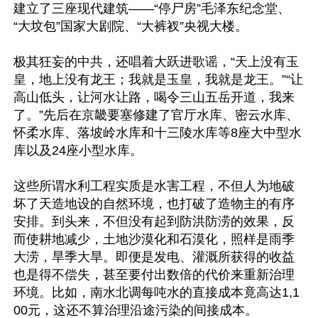
建立了三座现代建筑——“停尸房”毛泽东纪念堂、
“大坟包”国家大剧院、“大裤衩”央视大楼。

极其狂妄的中共，还唱着大跃进歌谣，“天上没有玉
皇，地上没有龙王；我就是玉皇，我就是龙王。”“让
高山低头，让河水让路，喝令三山五岳开道，我来
了。”先后在京畿要塞修建了官厅水库、密云水库、
怀柔水库、落坡岭水库和十三陵水库等8座大中型水
库以及24座小型水库。

这些所谓水利工程实质是水害工程，不但人为地破
坏了天造地设的自然环境，也打破了造物主的有序
安排。到头来，不但没有起到防洪防涝的效果，反
而使耕地减少，土地沙漠化和石漠化，照样是雨季
大涝，旱季大旱。即便是发电、灌溉所获得的收益
也是得不偿失，甚至要付出数倍的代价来重新治理
环境。比如，南水北调每吨水的直接成本竟高达1,1
00元，这还不算治理沿途污染的间接成本。
