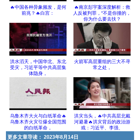
🔥中国各种异象频发，是何
🔥南京彭宇案深度解析：救
前兆？🔥白宫：
人反被判罪，“不是你撞的，
你为什么要去扶？
洪水滔天，中国华北、东北
火箭军高层重组的三大不寻
受灾，习近平等中共高层集
常之处，
体隐身，
乌鲁木齐大火与白纸革命🔥
洪灾当头，🔥中共高层北戴
乌鲁木齐火灾引爆全国范围
河避暑🔥洪灾背后的政治游
的白纸革命，
戏：习近平、李强、
更多文章导读：
2023年8月14日