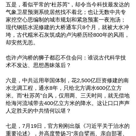
五是，看似平常的“杜苏芮”，却令当今科技最发达的
气象卫星预测系统居然找不着北；也让无数中共专
家挖空心思编制的城市规划和紧急预案一夜泡汤；
现代钢筋水泥修建的大桥通车只8个月，就被大水冲
垮，古代糯米石灰筑成的卢沟桥历经800年的风雨，
却安然无恙。

也许卢沟桥的狮子都忍不住会问：谁说古代科学技
术不发达、思想愚昧落后？

六是，中共运用举国体制，花2,500亿巨资修建的南
水北调工程，通水8年，只给北方调水600亿立方
米。而“杜苏芮”台风，仅用两、三天时间，就无偿地
给海河流域带去400亿立方米的降水。这让口口声声
人定胜天的中共情何以堪？

七是，7月19日，官方刚刚出版《习近平关于治水的
重要论述》，并高度赞扬习“亲自擘画、亲自部署、