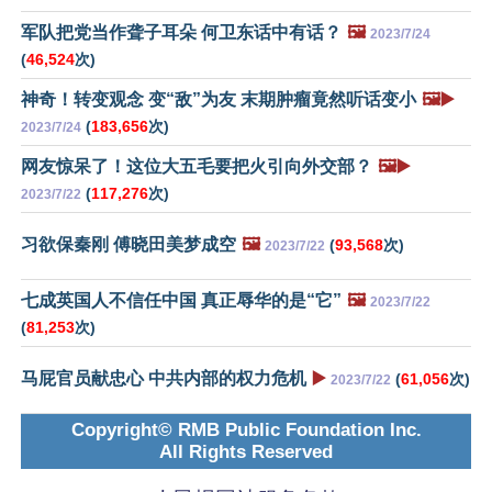
军队把党当作聋子耳朵 何卫东话中有话？
🖼️
2023/7/24
(
46,524
次)
神奇！转变观念 变“敌”为友 末期肿瘤竟然听话变小
🖼️▶️
(
183,656
次)
2023/7/24
网友惊呆了！这位大五毛要把火引向外交部？
🖼️▶️
(
117,276
次)
2023/7/22
习欲保秦刚 傅晓田美梦成空
🖼️
(
93,568
次)
2023/7/22
七成英国人不信任中国 真正辱华的是“它”
🖼️
2023/7/22
(
81,253
次)
马屁官员献忠心 中共内部的权力危机
▶️
(
61,056
次)
2023/7/22
Copyright© RMB Public Foundation Inc.
All Rights Reserved