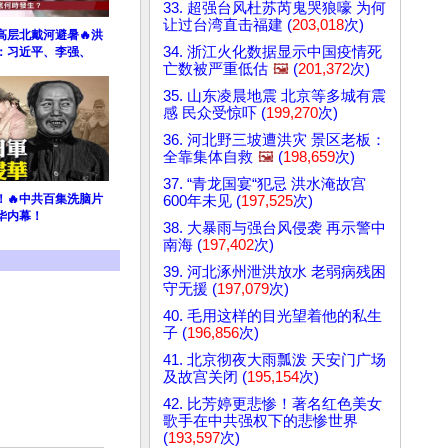
33. 超强台风杜苏芮鬼哭狼嚎 为何
让过台湾直击福建 (
203,018
次)
高层北戴河避暑🔥洪
34. 浙江火化数据显示中国疫情死
：习近平、李强、
亡数被严重低估
🖼️
(
201,372
次)
35. 山东凌晨地震 北京等多城有震
感 民众受惊吓 (
199,270
次)
36. 河北野三坡遭洪灾 景区老板：
全靠集体自救
🖼️
(
198,659
次)
37. “青龙国宴“犯忌 洪水淹故宫
！🔥中共百集洗脑片
600年未见 (
197,525
次)
华内幕！
38. 大暴雨与强台风侵袭 再示警中
南海 (
197,402
次)
39. 河北涿州泄洪放水 老弱病残困
守无援 (
197,079
次)
40. 毛用这样的目光望着他的私生
子 (
196,856
次)
41. 北京彻夜大雨瓢泼 天安门广场
及故宫关闭 (
195,154
次)
42. 比芳婷更悲惨！著名红色美女
歌手在中共强权下的悲惨世界
(
193,597
次)