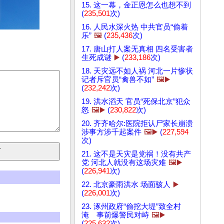
15. 这一幕，金正恩怎么也想不到
(
235,501
次)
16. 人民水深火热 中共官员“偷着
乐”
🖼️
(
235,436
次)
17. 唐山打人案无真相 四名受害者
生死成谜
▶️
(
233,186
次)
18. 天灾远不如人祸 河北一片惨状
记者斥官员“禽兽不如”
🖼️▶️
(
232,242
次)
19. 洪水滔天 官员“死保北京”犯众
怒
🖼️▶️
(
230,822
次)
20. 齐齐哈尔:医院拒认尸家长崩溃
涉事方涉千起案件
🖼️▶️
(
227,594
次)
21. 这不是天灾是党祸！没有共产
党 河北人就没有这场灾难
🖼️▶️
(
226,941
次)
22. 北京豪雨洪水 场面骇人
▶️
(
226,001
次)
23. 涿州政府“偷挖大堤”致全村
淹 事前爆警民对峙
🖼️▶️
(
225,632
次)