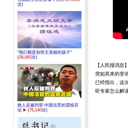
次)
“我们都是创世主美丽的孩子”
(
38,065
次)
【人民报消息
突如其来的变
已经指出，这
听专家怎么解读...
救人反被判罪 中国法官的震惊言
论
▶️
(
75,140
次)