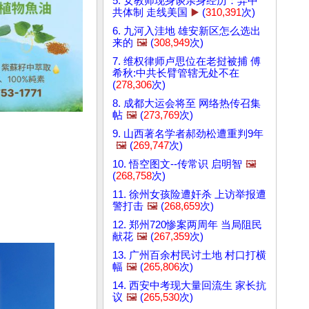
5. 女教师现身谈亲身经历：弃中
共体制 走线美国
▶️
(
310,391
次)
6. 九河入洼地 雄安新区怎么选出
来的
🖼️
(
308,949
次)
7. 维权律师卢思位在老挝被捕 傅
希秋:中共长臂管辖无处不在
(
278,306
次)
8. 成都大运会将至 网络热传召集
帖
🖼️
(
273,769
次)
9. 山西著名学者郝劲松遭重判9年
🖼️
(
269,747
次)
10. 悟空图文--传常识 启明智
🖼️
(
268,758
次)
11. 徐州女孩险遭奸杀 上访举报遭
警打击
🖼️
(
268,659
次)
12. 郑州720惨案两周年 当局阻民
献花
🖼️
(
267,359
次)
13. 广州百余村民讨土地 村口打横
幅
🖼️
(
265,806
次)
14. 西安中考现大量回流生 家长抗
议
🖼️
(
265,530
次)