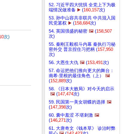
52. 习近平四大忧惧 全党上下为极
端情况做准备
▶️
(
160,157
次)
53. 孙中山容共非联共 中共混入国
民党篡权
▶️
(
158,684
次)
54. 英国强盛的秘密
🖼️
(
158,507
次)
10
次)
55. 秦刚王毅权斗内幕 秦执行习秘
密外交 普京捏住习把柄 (
157,950
次)
56. 大恩生大仇
🖼️
(
153,491
次)
57. 命运把他们推向更大的舞台：
南希‧里根的最佳角色（上）
🖼️
(
152,889
次)
58. 《日本大败局》对今天的启示
🖼️
(
147,474
次)
59. 民国第一美女胡蝶的选择
🖼️
(
147,398
次)
60. 囊中羞涩 不堪刺激
🖼️
(
146,271
次)
61. 大唐奇文《钱本草》 诊治时弊
民心
🖼️
(
142,423
次)