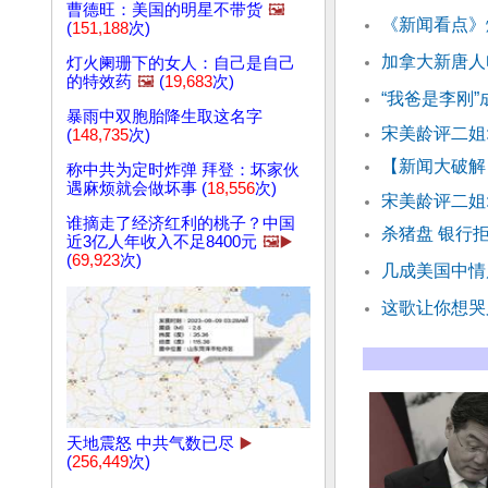
曹德旺：美国的明星不带货
🖼️
《新闻看点》
(
151,188
次)
加拿大新唐人
灯火阑珊下的女人：自己是自己
的特效药
🖼️
(
19,683
次)
“我爸是李刚”
暴雨中双胞胎降生取这名字
宋美龄评二姐:
(
148,735
次)
【新闻大破解
称中共为定时炸弹 拜登：坏家伙
遇麻烦就会做坏事 (
18,556
次)
宋美龄评二姐:
谁摘走了经济红利的桃子？中国
杀猪盘 银行
近3亿人年收入不足8400元
🖼️▶️
(
69,923
次)
几成美国中情
这歌让你想哭
天地震怒 中共气数已尽
▶️
(
256,449
次)