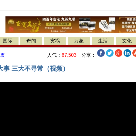
国际
奇闻
灾祸
万象
生活
文化
人气：
67,503
分享：
发表
大事 三大不寻常（视频）