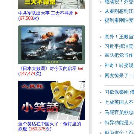
继续挖！外交
从秦刚想到江
中共军队出大事 三大不寻常
▶️
(
67,503
次)
提到秦刚怕变“
意外！王毅当
习近平挥泪罢
军队把党当作
神奇！转变观
《日本大败局》对今天的启示
🖼️
(
147,474
次)
网友惊呆了！
习欲保秦刚 
七成英国人不
马屁官员献忠
特异功能是人
这个笑话在中国火了：铜灯里的
妖魔 (
160,375
次)
就为这个！百