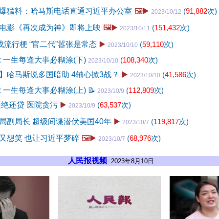
爆猛料：哈马斯电话直通习近平办公室
🖼️▶️
(
91,882
次)
2023/10/12
电影《再次成为神》即将上映
🖼️▶️
(
151,432
次)
2023/10/11
成流行梗 “官二代”嚣张是常态
▶️
(
59,110
次)
2023/10/10
 一生每逢大事必糊涂(下)
(
108,340
次)
2023/10/10
】哈马斯说多国暗助 4轴心掀3战？
▶️
(
41,586
次)
2023/10/10
 一生每逢大事必糊涂(上)
📝
(
112,809
次)
2023/10/9
拒绝还贷 医院贪污
▶️
(
63,537
次)
2023/10/9
局副局长 超级间谍潜伏美国40年
▶️
(
119,817
次)
2023/10/7
又想笑 也让习近平梦碎
🖼️▶️
(
68,976
次)
2023/10/7
人民报视频
2023年8月10日