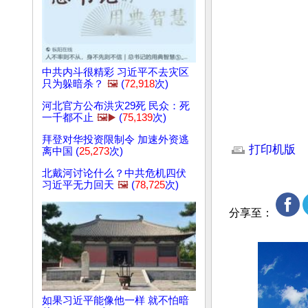
中共内斗很精彩 习近平不去灾区
只为躲暗杀？
🖼️
(
72,918
次)
河北官方公布洪灾29死 民众：死
一千都不止
🖼️▶️
(
75,139
次)
文章网址: http://w
拜登对华投资限制令 加速外资逃
打印机版
离中国 (
25,273
次)
北戴河讨论什么？中共危机四伏
习近平无力回天
🖼️
(
78,725
次)
分享至：
如果习近平能像他一样 就不怕暗