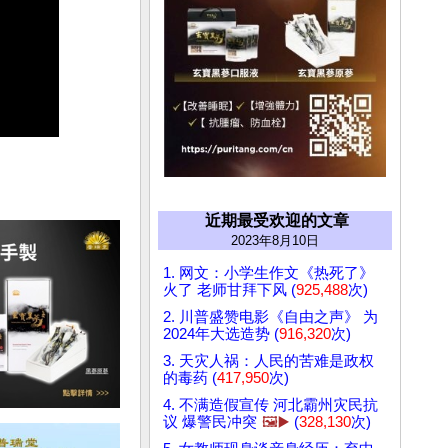
近期最受欢迎的文章
2023年8月10日
1. 网文：小学生作文《热死了》
火了 老师甘拜下风 (
925,488
次)
2. 川普盛赞电影《自由之声》 为
2024年大选造势 (
916,320
次)
3. 天灾人祸：人民的苦难是政权
的毒药 (
417,950
次)
4. 不满造假宣传 河北霸州灾民抗
议 爆警民冲突
🖼️▶️
(
328,130
次)