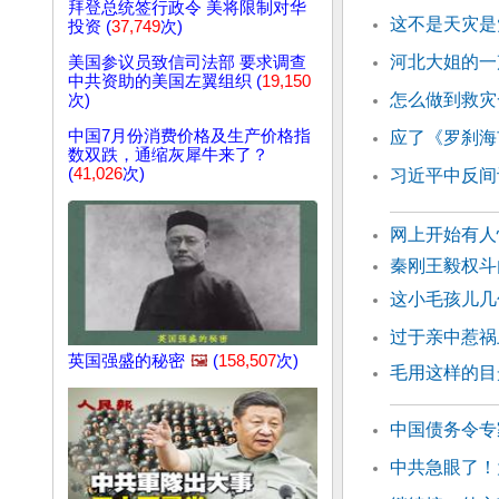
拜登总统签行政令 美将限制对华
这不是天灾是
投资 (
37,749
次)
河北大姐的一
美国参议员致信司法部 要求调查
中共资助的美国左翼组织 (
19,150
怎么做到救灾
次)
中国7月份消费价格及生产价格指
应了《罗刹海
数双跌，通缩灰犀牛来了？
(
41,026
次)
习近平中反间
网上开始有人
秦刚王毅权斗
这小毛孩儿几
过于亲中惹祸
英国强盛的秘密
🖼️
(
158,507
次)
毛用这样的目
中国债务令专
中共急眼了！