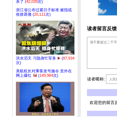
杀了 (
42,039
次)
浙江省公布过紧日子标准 被指或
收效甚微 (
20,111
次)
读者留言反馈
洪水滔天 习隐身忙军务
▶️
(
87,934
次)
美航机长对乘客发号施令 意外在
网上爆红
🖼️
(
149,984
次)
读者暱称:
欢迎您的留言