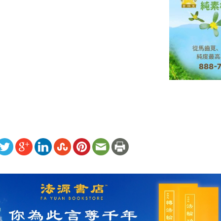
ww.renminbao.com/rmb/articles/2023/8/10/77136.html