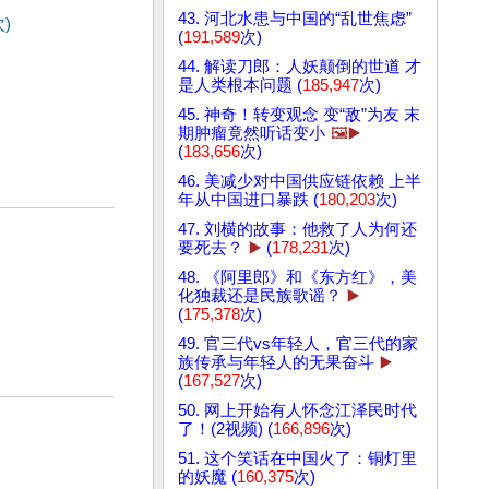
43. 河北水患与中国的“乱世焦虑”
)
(
191,589
次)
44. 解读刀郎：人妖颠倒的世道 才
是人类根本问题 (
185,947
次)
45. 神奇！转变观念 变“敌”为友 末
期肿瘤竟然听话变小
🖼️▶️
(
183,656
次)
46. 美减少对中国供应链依赖 上半
年从中国进口暴跌 (
180,203
次)
47. 刘横的故事：他救了人为何还
要死去？
▶️
(
178,231
次)
48. 《阿里郎》和《东方红》，美
化独裁还是民族歌谣？
▶️
(
175,378
次)
49. 官三代vs年轻人，官三代的家
族传承与年轻人的无果奋斗
▶️
(
167,527
次)
50. 网上开始有人怀念江泽民时代
了！(2视频) (
166,896
次)
51. 这个笑话在中国火了：铜灯里
的妖魔 (
160,375
次)