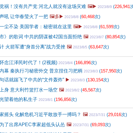
党祸！没有共产党 河北人就没有这场灾难
🖼️▶️
(
226,941
次
2023/8/9
声吼 让华春莹火了一把
🖼️多▶️
(
60,468
次)
2023/8/8
一尘不染 美国学者：秘密就在这里
🖼️▶️
(
61,599
次)
2023/8/8
市》的歌词 中共的阴谋被42国当面拒绝
🖼️
(
80,854
次)
2023/8/7
计 火箭军遭“身首分离”战力受挫
🖼️
(
63,647
次)
2023/8/5
怀念江泽民时代了！(2视频)
(
166,896
次)
2023/8/4
内幕 秦执行习秘密外交 普京捏住习把柄
(
157,950
次)
2023/8/3
句话就踹飞了中共的“文件轰炸”
▶️
(
130,154
次)
2023/8/3
上身 意大利竹篮打水一场空
🖼️
(
45,567
次)
2023/8/2
光望着他的私生子
(
196,856
次)
2023/8/1
家摇头 化解危机习近平敢放手一搏吗？
🖼️
(
29,016
次)
2023/7/31
为了出席APEC李家超低头认怂
🖼️
(
69,093
次)
2023/7/31