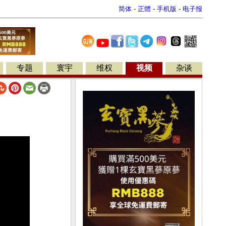
简体
-
正體
-
手机版
-
电子报
专题
寰宇
维权
视频
杂谈