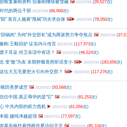
部恢复秦刚资料 但秦刚继续被雪藏
🖼️
(
28,527
次)
2023/7/28
时代的两位干部
(
66,068
次)
2023/7/28
阳” 发言人施展“甩锅”功夫求自保
🖼️▶️
(
78,050
次)
2023/7/26
“回锅肉” 为何“外交部长”成为两派势力争夺焦点
🖼️
(
37,5
2023/7/26
秦刚 王毅回炉 证实内斗传言
(
117,973
次)
2023/7/25
聋子耳朵 何卫东话中有话？
🖼️
(
46,524
次)
2023/7/24
念 变“敌”为友 末期肿瘤竟然听话变小
🖼️▶️
(
183,656
次)
2023/7/24
这位大五毛要把火引向外交部？
🖼️▶️
(
117,276
次)
2023/7/22
傅晓田美梦成空
🖼️
(
93,568
次)
2023/7/22
信任中国 真正辱华的是“它”
🖼️
(
81,253
次)
2023/7/22
心 中共内部的权力危机
▶️
(
61,056
次)
2023/7/22
本能 越纯净越超强
🖼️
(
77,097
次)
2023/7/21
岁基辛格拄着拐棍也要访问北京
🖼️
(
85,104
次)
2023/7/20