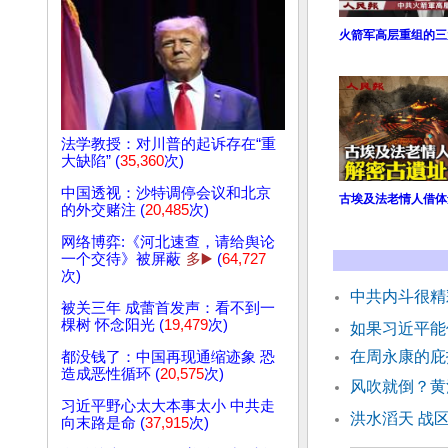
火箭军高层重组的三
法学教授：对川普的起诉存在“重
大缺陷” (
35,360
次)
中国透视：沙特调停会议和北京
古埃及法老情人借体
的外交赌注 (
20,485
次)
网络博弈:《河北速查，请给舆论
一个交待》被屏蔽
多▶️
(
64,727
次)
中共内斗很精
被关三年 成蕾首发声：看不到一
棵树 怀念阳光 (
19,479
次)
如果习近平能
在周永康的庇
都没钱了：中国再现通缩迹象 恐
造成恶性循环 (
20,575
次)
风吹就倒？黄
习近平野心太大本事太小 中共走
洪水滔天 战
向末路是命 (
37,915
次)