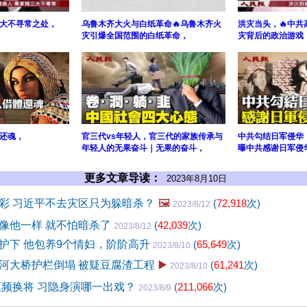
大不寻常之处，
乌鲁木齐大火与白纸革命🔥乌鲁木齐火
洪灾当头，🔥中共
灾引爆全国范围的白纸革命，
灾背后的政治游戏
还魂，
官三代vs年轻人，官三代的家族传承与
中共勾结日军侵华
年轻人的无果奋斗｜无果的奋斗，
曝中共感谢日军侵
更多文章导读：
2023年8月10日
彩 习近平不去灾区只为躲暗杀？
🖼️
(
72,918
次)
2023/8/12
像他一样 就不怕暗杀了
(
42,039
次)
2023/8/12
护下 他包养9个情妇，阶阶高升
(
65,649
次)
2023/8/10
河大桥护栏倒塌 被疑豆腐渣工程
▶️
(
61,241
次)
2023/8/10
区频换将 习隐身演哪一出戏？
(
211,066
次)
2023/8/9