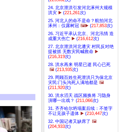
24. 北京泄洪引发河北涿州大规模
洪灾
▶️
(
221,261
次)
25. 河北人的命不是命？航拍河北
涿州：仅露树冠
🖼️▶️
(
217,853
次)
26. 习近平承认北京、河北汛情 造
成重大伤亡
▶️
(
216,612
次)
27. 北京泄洪河北遭灾 村民反对绝
提被抓 无数灾民喊救命
▶️
(
216,319
次)
28. 洪水再来 明星已逝 民心已死
🖼️
(
213,935
次)
29. 罔顾百姓生死泄洪只为保北京
灾民:门头沟死人满地都是
🖼️
(
211,920
次)
30. 洪水滔天 战区频换将 习隐身
演哪一出戏？ (
211,066
次)
31. 齐齐哈尔坍塌案后续：不签字
不让见孩子遗体
▶️
(
210,447
次)
32. 中国记者又缺席了
🖼️
(
204,933
次)