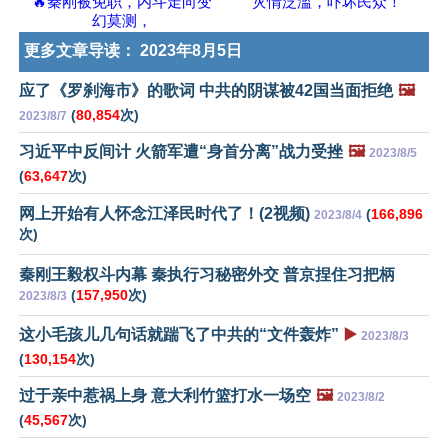
🔥秦刚被免职，内斗走向变
灾情泛滥，吓坏民众！
幻莫测，
更多文章导读：
2023年8月5日
应了《罗刹海市》的歌词 中共的阴谋被42国当面拒绝
🖼️
(
80,854
次)
2023/8/7
习近平中反间计 火箭军遭“身首分离”战力受挫
🖼️
2023/8/5
(
63,647
次)
网上开始有人怀念江泽民时代了！(2视频)
(
166,896
2023/8/4
次)
秦刚王毅权斗内幕 秦执行习秘密外交 普京捏住习把柄
(
157,950
次)
2023/8/3
这小毛孩儿几句话就踹飞了中共的“文件轰炸”
▶️
2023/8/3
(
130,154
次)
过于亲中惹祸上身 意大利竹篮打水一场空
🖼️
2023/8/2
(
45,567
次)