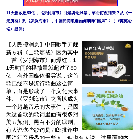
11天播放超80亿，《罗刹海市》引爆舆论风暴，革命前夜到来？从《一
无所有》到《罗刹海市》，中国民间歌谣如何演绎“国风”？（《菁英论
坛》提供）
【人民报消息】中国歌手刀郎
新专辑《山歌廖哉》因为其中
一首《罗刹海市》而爆红，1
1天时间的播放量就超过了80
亿。有外国媒体报导说，这首
歌已经不是流行歌曲这么简
单，而是形成了一个文化大事
件。《罗刹海市》之所以成为
一个超越音乐的大事件，是因
为这首歌的歌词里面有很多对
美丑颠倒、黑白不分的讽刺。
有人说这些歌词是刀郎批评中
国流行音乐界的一些人，但也有人说，这里面的内