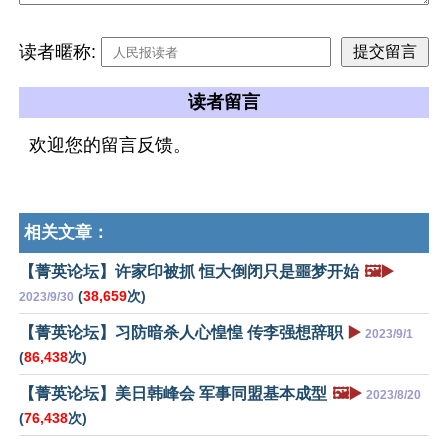
读者暱称:
读者留言
欢迎您的留言反馈。
相关文章：
【菁英论坛】许家印被抓 恒大倒闭只是噩梦开始
🖼️▶️
(
38,659
次)
2023/9/30
【菁英论坛】习防暗杀人心惶惶 传李强想辞职
▶️
2023/9/1
(
86,438
次)
【菁英论坛】美日韩峰会 军事同盟基本成型
🖼️▶️
2023/8/20
(
76,438
次)