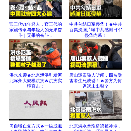
官三代vs年轻人，官三代的
中共勾结日军侵华！🔥中共
家族传承与年轻人的无果奋
百集洗脑片曝中共感谢日军
斗｜无果的奋斗，
侵华内幕！
洪水来袭🔥北京泄洪引发河
唐山迷案骇人听闻，四名受
北涿州大规模洪灾🔥洪灾实
害者生死成谜！🔥警方为何
境直击：
迟迟未出警？
习自曝亡党方式🔥一语成谶
北京洪水暴涨桥梁被冲塌，