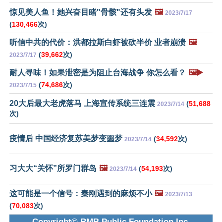
惊见美人鱼！她兴奋目睹"骨骸"还有头发
🖼️
2023/7/17
(
130,466
次)
听信中共的代价：洪都拉斯白虾被砍半价 业者崩溃
🖼️
(
39,662
次)
2023/7/17
耐人寻味！如果泄密是为阻止台海战争 你怎么看？
🖼️▶️
(
74,686
次)
2023/7/15
20大后最大老虎落马 上海宣传系统三连震
(
51,688
2023/7/14
次)
疫情后 中国经济复苏美梦变噩梦
(
34,592
次)
2023/7/14
习大大“关怀”所罗门群岛
🖼️
(
54,193
次)
2023/7/14
这可能是一个信号：秦刚遇到的麻烦不小
🖼️
2023/7/13
(
70,083
次)
Copyright© RMB Public Foundation Inc.