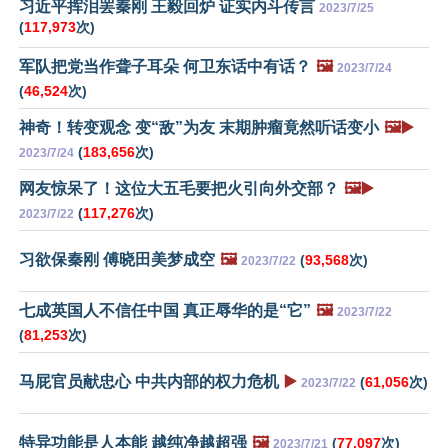
习近平挥泪罢秦刚 王毅回炉 证实内斗传言
2023/7/25
(
117,973
次)
军队把党当作聋子耳朵 何卫东话中有话？
🖼️
2023/7/24
(
46,524
次)
神奇！转变观念 变“敌”为友 末期肿瘤竟然听话变小
🖼️▶️
(
183,656
次)
2023/7/24
网友惊呆了！这位大五毛要把火引向外交部？
🖼️▶️
(
117,276
次)
2023/7/22
习欲保秦刚 傅晓田美梦成空
🖼️
(
93,568
次)
2023/7/22
七成英国人不信任中国 真正辱华的是“它”
🖼️
2023/7/22
(
81,253
次)
马屁官员献忠心 中共内部的权力危机
▶️
(
61,056
次)
2023/7/22
特异功能是人本能 越纯净越超强
🖼️
(
77,097
次)
2023/7/21