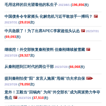
毛用这样的目光望着他的私生子
(
196,856
次)
2023/8/1
中国债务令专家摇头 化解危机习近平敢放手一搏吗？
🖼️
(
29,016
次)
2023/7/31
中共急眼了！为了出席APEC李家超低头认怂
🖼️
2023/7/31
(
69,093
次)
继续挖！外交部恢复秦刚资料 但秦刚继续被雪藏
🖼️
(
28,527
次)
2023/7/28
从秦刚想到江时代的两位干部
(
66,068
次)
2023/7/28
提到秦刚怕变“阳” 发言人施展“甩锅”功夫求自保
🖼️▶️
(
78,050
次)
2023/7/26
意外！王毅当“回锅肉” 为何“外交部长”成为两派势力争夺
焦点
🖼️
(
37,510
次)
2023/7/26