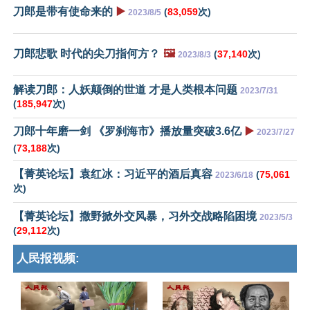
刀郎是带有使命来的
▶️
(
83,059
次)
2023/8/5
刀郎悲歌 时代的尖刀指何方？
🖼️
(
37,140
次)
2023/8/3
解读刀郎：人妖颠倒的世道 才是人类根本问题
2023/7/31
(
185,947
次)
刀郎十年磨一剑 《罗刹海市》播放量突破3.6亿
▶️
2023/7/27
(
73,188
次)
【菁英论坛】袁红冰：习近平的酒后真容
(
75,061
2023/6/18
次)
【菁英论坛】撒野掀外交风暴，习外交战略陷困境
2023/5/3
(
29,112
次)
人民报视频: