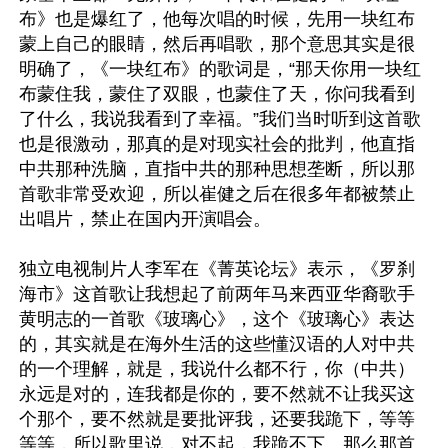
布》也是爆红了，他每次唱的时候，先用一块红布
蒙上自己的眼睛，然后再唱歌，那个意思其实是很
明确了，《一块红布》的歌词是，“那天你用一块红
布蒙住我，蒙住了双眼，也蒙住了天，你问我看到
了什么，我说我看到了幸福。”我们当时听到这首歌
也是很激动，那真的是对现实社会的批判，他直指
中共那种洗脑，直指中共的那种思想垄断，所以那
首歌非常受欢迎，所以崔健之后在很多年都被禁止
出唱片，禁止在国内开演唱会。

独立电视制片人李军在《菁英论坛》表示，《罗刹
海市》这首歌让我想起了前两年马来西亚华裔歌手
黄明志的一首歌《玻璃心》，这个《玻璃心》表达
的，其实就是在海外生活的这些懂汉语的人对中共
的一个理解，就是，我说什么都不行，你（中共）
永远是对的，连我都是你的，要不然就不让我买这
个那个，要不然就是要批评我，还要我跪下，等等
等等，所以歌里说，对不起，我跪不下。那么那首