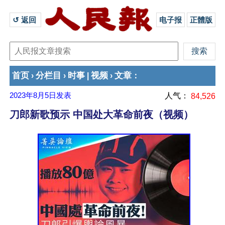
↺ 返回 
电子报
正體版
首页
分栏目
时事
视频
文章
›
›
|
›
：
2023年8月5日
发表
人气：
84,526
刀郎新歌预示 中国处大革命前夜（视频）