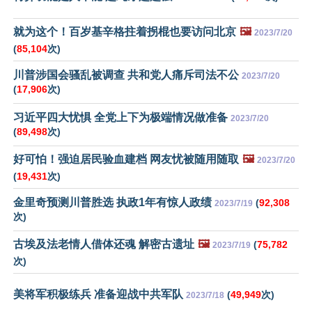
就为这个！百岁基辛格拄着拐棍也要访问北京
🖼️
2023/7/20
(
85,104
次)
川普涉国会骚乱被调查 共和党人痛斥司法不公
2023/7/20
(
17,906
次)
习近平四大忧惧 全党上下为极端情况做准备
2023/7/20
(
89,498
次)
好可怕！强迫居民验血建档 网友忧被随用随取
🖼️
2023/7/20
(
19,431
次)
金里奇预测川普胜选 执政1年有惊人政绩
(
92,308
2023/7/19
次)
古埃及法老情人借体还魂 解密古遗址
🖼️
(
75,782
2023/7/19
次)
美将军积极练兵 准备迎战中共军队
(
49,949
次)
2023/7/18