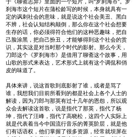
于《聊斋志异》里面的一个短片，叫“罗刹海市”。罗
刹海市这个短片在蒲松龄写的时候，本身就具有一
定的讽刺社会的意味，就是说这个社会美丑、黑白
不辨，社会认知结构颠倒，那么你在这个社会想要
生存的话，你必须得符合他们的这种恶趣味，把自
己脸涂黑，把自己扮丑，才能够得到这个社会的赏
识，其实这是对当时那个时代的影射。那么今天，
刀郎这个《罗刹海市》是借用了聊斋这个故事，用
山歌的形式来表达，艺术形式上就有这个调侃和俏
皮的味道了。

具体来讲，说这首歌到底影射了谁，或者是骂了
谁，我想我们目前所看到的都是社会上各个人士的
解读，因为刀郎与那英有过十几年的恩怨，所以观
众会去解读这首歌，说是指代了那英，指代了杨
坤，指代了汪峰，指代了高晓松，这四个人实际上
就是代表着当今中国流行音乐的菁英阶层，就是他
们有话语权，他们掌握了很多资源，经常就坝屏在