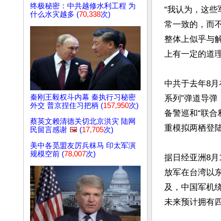
终极秘密：中共越修水利工程 为
“我认为，这些
什么水灾越多 (
70,338
次)
常一致的，而
整体上似乎与解
上有一定的道理
中共于去年8月
秦刚王毅权斗内幕 秦执行习秘密
系列”弹道导
外交 普京捏住习把柄 (
157,950
次)
备警巡和“联合
蔡英文赖清德关切北京洪灾 陆网
重模拟两栖登陆
民留言感谢
🖼️
(
17,705
次)
美中各觅盟友厉兵秣马 印太军演
规模空前 (
78,007
次)
据日经亚洲8月
放军在台湾以
及，中国军机
未来预计拥有