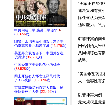
“美军正在加
速决策和有效
除任何认为美
适应能力。”他说
中共勾结日军 感谢日军侵华
▶️
(
66,656
次)
驻菲律宾的南亚军事
哪管洪水滔天民生凋敝，习近平
网站创始人米格尔
仍率高官赴北戴河度暑 (
42,179
次)
共同训练已有
美国外交双管齐下，中国外交在
玩泥沙 (
36,587
次)
战略。

中国经济正失去现代化的机会
(
38,528
次)
“美国希望巩固
网上开始有人怀念江泽民时代
了！(2视频) (
166,896
次)
大、包容性有多
京津冀连降暴雨百万人疏散 民
众质疑死亡人数 (
22,466
次)
以菲律宾为例，
最大规模且最复