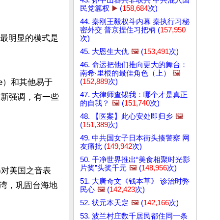
民党篡权
▶️
(
158,684
次)
44. 秦刚王毅权斗内幕 秦执行习秘
密外交 普京捏住习把柄 (
157,950
中最明显的模式是
次)
45. 大恩生大仇
🖼️
(
153,491
次)
46. 命运把他们推向更大的舞台：
南希‧里根的最佳角色（上）
🖼️
(
152,889
次)
nse）和其他易于
47. 大律师查锡我：哪个才是真正
得到重新强调，有一些
的自我？
🖼️
(
151,740
次)
48. 【医案】此心安处即归乡
🖼️
(
151,389
次)
49. 中共国女子日本街头揍警察 网
友痛批 (
149,942
次)
50. 干净世界推出“美食相聚时光影
片奖”头奖千元
🖼️
(
148,956
次)
y)对美国之音表
51. 大唐奇文《钱本草》 诊治时弊
湾，巩固台海地
民心
🖼️
(
142,423
次)
52. 状元本天定
🖼️
(
142,166
次)
53. 波兰村庄数千居民都住同一条