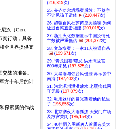
(
216,319
次)
25. 齐齐哈尔坍塌案后续：不签字
不让见孩子遗体
▶️
(
210,447
次)
26. 超强台风杜苏芮鬼哭狼嚎 为何
让过台湾直击福建 (
203,018
次)
汉（Gen. 
27. 浙江火化数据显示中国疫情死
度和节奏行动，具备
亡数被严重低估
🖼️
(
201,372
次)
和全世界提供支
28. 文革惨案：一家11人被逼自杀
🖼️
(
199,671
次)
29. “青龙国宴“犯忌 洪水淹故宫
600年未见 (
197,525
次)
国交战的准备。
30. 大暴雨与强台风侵袭 再示警中
南海 (
197,402
次)
军方十年后的计
31. 河北涿州泄洪放水 老弱病残困
守无援 (
197,079
次)
32. 毛用这样的目光望着他的私生
子 (
196,856
次)
整和探索新的作战
33. 北京彻夜大雨瓢泼 天安门广场
及故宫关闭 (
195,154
次)
34. 40佳丽入围新唐人首届选美大