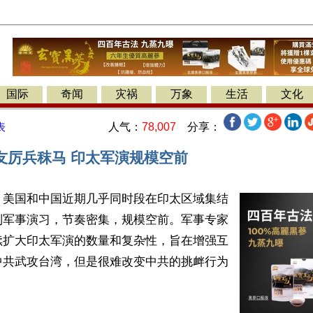
国际
奇闻
灾祸
万象
生活
文化
人气：
78,007
分享：
表
友厉兵秣马 印太军演规模空前
】美国和中国近期几乎同时段在印太区域集结
列军事演习，节奏密集，规模空前。军事专家
续扩大印太军演的数量和复杂性，旨在增强互
中共武攻台湾，但是很难改变中共的挑衅行为