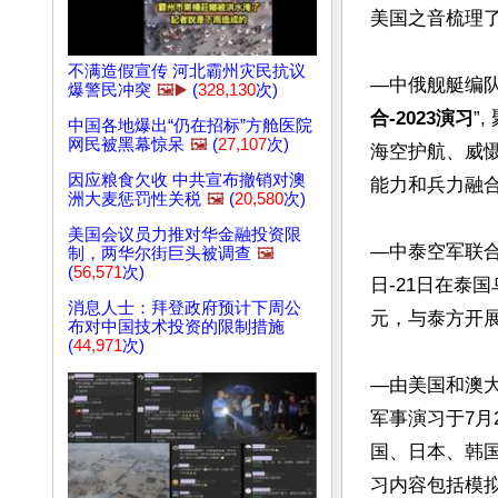
美国之音梳理了
不满造假宣传 河北霸州灾民抗议
—中俄舰艇编队
爆警民冲突
🖼️▶️
(
328,130
次)
合-2023演习
”
中国各地爆出“仍在招标”方舱医院
网民被黑幕惊呆
🖼️
(
27,107
次)
海空护航、威
因应粮食欠收 中共宣布撤销对澳
能力和兵力融合
洲大麦惩罚性关税
🖼️
(
20,580
次)
美国会议员力推对华金融投资限
—中泰空军联合
制，两华尔街巨头被调查
🖼️
(
56,571
次)
日-21日在泰
消息人士：拜登政府预计下周公
元，与泰方开展
布对中国技术投资的限制措施
(
44,971
次)
—由美国和澳
军事演习于7月
国、日本、韩国
习内容包括模