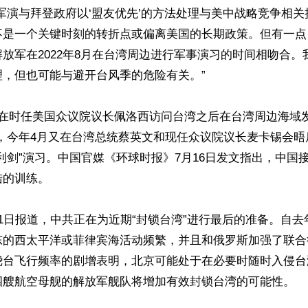
军演与拜登政府以‘盟友优先’的方法处理与美中战略竞争相
不是一个关键时刻的转折点或偏离美国的长期政策。但有一点
放军在2022年8月在台湾周边进行军事演习的时间相吻合。
，但也可能与避开台风季的危险有关。”

在时任美国众议院议长佩洛西访问台湾之后在台湾周边海域发
弹，今年4月又在台湾总统蔡英文和现任众议院议长麦卡锡会晤
利剑”演习。中国官媒《环球时报》7月16日发文指出，中国
的训练。

1日报道，中共正在为近期“封锁台湾”进行最后的准备。自去
东的西太平洋或菲律宾海活动频繁，并且和俄罗斯加强了联合
绕台飞行频率的剧增表明，北京可能处于在必要时随时入侵台
四艘航空母舰的解放军舰队将增加有效封锁台湾的可能性。
