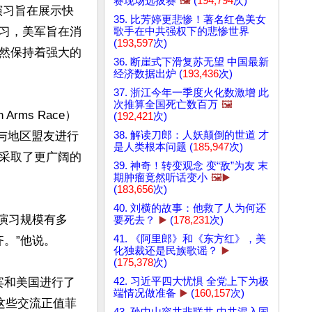
赛现场选拔赛
🖼️
(
194,794
次)
演习旨在展示快
35. 比芳婷更悲惨！著名红色美女
习，美军旨在消
歌手在中共强权下的悲惨世界
(
193,597
次)
然保持着强大的
36. 断崖式下滑复苏无望 中国最新
经济数据出炉 (
193,436
次)
37. 浙江今年一季度火化数激增 此
次推算全国死亡数百万
🖼️
rms Race）
(
192,421
次)
38. 解读刀郎：人妖颠倒的世道 才
亚洲与地区盟友进行
是人类根本问题 (
185,947
次)
采取了更广阔的
39. 神奇！转变观念 变“敌”为友 末
期肿瘤竟然听话变小
🖼️▶️
(
183,656
次)
40. 刘横的故事：他救了人为何还
些演习规模有多
要死去？
▶️
(
178,231
次)
41. 《阿里郎》和《东方红》，美
。”他说。

化独裁还是民族歌谣？
▶️
(
175,378
次)
42. 习近平四大忧惧 全党上下为极
律宾和美国进行了
端情况做准备
▶️
(
160,157
次)
这些交流正值菲
43. 孙中山容共非联共 中共混入国