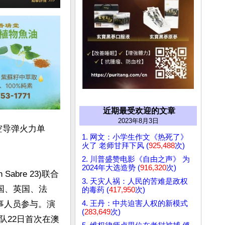
近期最受欢迎的文章
2023年8月3日
空导弹火力单
1. 网文：小学生作文《热死了》
火了 老师甘拜下风 (
925,488
次)
2. 川普盛赞电影《自由之声》 为
2024年大选造势 (
916,320
次)
an Sabre 23)联合
3. 天灾人祸：人民的苦难是政权
国、英国、法
的毒药 (
417,950
次)
4. 王丹：中共迫害人权的新模式
事人员参与。演
(
283,649
次)
队22日首次在澳