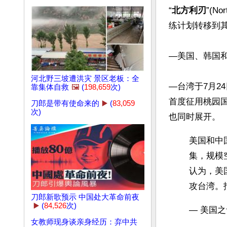
“
北方利刃
”(N
练计划转移到其
—美国、韩国和
河北野三坡遭洪灾 景区老板：全
—台湾于7月24
靠集体自救
🖼️
(
198,659
次)
首度征用桃园国
刀郎是带有使命来的
▶️
(
83,059
次)
美国和中
集，规模
认为，美
攻台湾。
刀郎新歌预示 中国处大革命前夜
▶️
(
84,526
次)
— 美国之音
女教师现身谈亲身经历：弃中共