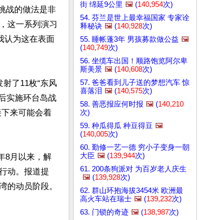
街 绵延9公里
🖼️
(
140,954
次)
关挑战的做法是非
54. 芬兰是世上最幸福国家 专家诠
，这一系列演习
释秘诀
🖼️
(
140,928
次)
我认为这在表面
55. 睡帐蓬3年 男孩募款做公益
🖼️
(
140,749
次)
56. 坐缆车出国！顺路饱览阿尔卑
斯美景
🖼️
(
140,608
次)
57. 爸爸看到儿子送的梦想汽车 惊
射了11枚“东风
喜落泪
🖼️
(
140,575
次)
后实施环台岛战
58. 善恶报应何时报
🖼️
(
140,210
接下来可能会着
次)
59. 种瓜得瓜 种豆得豆
🖼️
(
140,005
次)
60. 勤修一艺一德 穷小子变身一朝
大臣
🖼️
(
139,944
次)
年8月以来，解
61. 200条狗派对 为百岁老人庆生
行动。报道提
🖼️
(
139,928
次)
湾的动员阶段。
62. 群山环抱海拔3454米 欧洲最
高火车站在瑞士
🖼️
(
139,232
次)
63. 门锁的奇迹
🖼️
(
138,987
次)