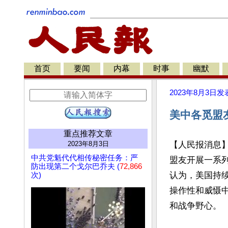
首页
要闻
内幕
时事
幽默
2023年8月3日
发
美中各觅盟
重点推荐文章
2023年8月3日
【人民报消息
中共党魁代代相传秘密任务：严
盟友开展一系
防出现第二个戈尔巴乔夫 (
72,866
认为，美国持
次)
操作性和威慑
和战争野心。
