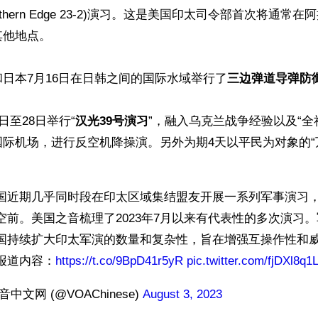
orthern Edge 23-2)演习。这是美国印太司令部首次将通
他地点。

日本7月16日在日韩之间的国际水域举行了
三边弹道导弹防
日至28日举行“
汉光39号演习
”，融入乌克兰战争经验以及“全
际机场，进行反空机降操演。另外为期4天以平民为对象的“
国近期几乎同时段在印太区域集结盟友开展一系列军事演习
空前。美国之音梳理了2023年7月以来有代表性的多次演习
国持续扩大印太军演的数量和复杂性，旨在增强互操作性和
报道内容：
https://t.co/9BpD41r5yR
pic.twitter.com/fjDXl8q1
中文网 (@VOAChinese) 
August 3, 2023