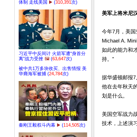
体制 走线美国
▶️
(
310,391
次)
美军上将米尼
今年7月，美国
Michael 
如此的能力和
习近平中反间计 火箭军遭“身首分
离”战力受挫
🖼️
(
63,647
次)
持。”

被中共1万多块收买、出售情报 美
华裔海军被捕 (
24,784
次)
据华盛顿邮报7
他在去年秋天
划是什么。

美国空军战力战
技术，上述演
秦刚王毅权斗内幕
▶️
(
114,505
次)