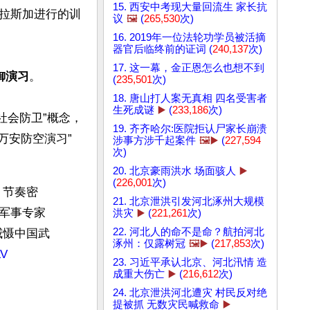
15. 西安中考现大量回流生 家长抗
常在阿拉斯加进行的训
议
🖼️
(
265,530
次)
16. 2019年一位法轮功学员被活摘
器官后临终前的证词 (
240,137
次)
17. 这一幕，金正恩怎么也想不到
御演习
。

(
235,501
次)
18. 唐山打人案无真相 四名受害者
生死成谜
▶️
(
233,186
次)
社会防卫”概念，
19. 齐齐哈尔:医院拒认尸家长崩溃
万安防空演习”
涉事方涉千起案件
🖼️▶️
(
227,594
次)
20. 北京豪雨洪水 场面骇人
▶️
(
226,001
次)
，节奏密
21. 北京泄洪引发河北涿州大规模
。军事专家
洪灾
▶️
(
221,261
次)
22. 河北人的命不是命？航拍河北
威慑中国武
涿州：仅露树冠
🖼️▶️
(
217,853
次)
LV
23. 习近平承认北京、河北汛情 造
成重大伤亡
▶️
(
216,612
次)
24. 北京泄洪河北遭灾 村民反对绝
提被抓 无数灾民喊救命
▶️