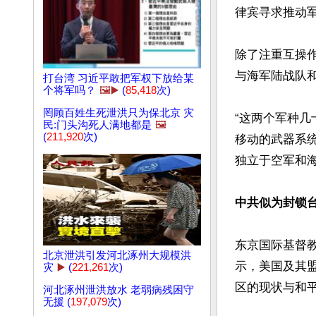
律宾寻求推动
除了注重互操作
与海军陆战队和
打台湾 习近平敢把军权下放给某
个将军吗？
🖼️▶️
(
85,418
次)
罔顾百姓生死泄洪只为保北京 灾
“这两个军种几十年
民:门头沟死人满地都是
🖼️
(
211,920
次)
移动的武器系统(t
独立于空军和海
中共似为封锁台
东京国际基督教大
北京泄洪引发河北涿州大规模洪
示，美国及其
灾
▶️
(
221,261
次)
区的现状与和平
河北涿州泄洪放水 老弱病残困守
无援 (
197,079
次)