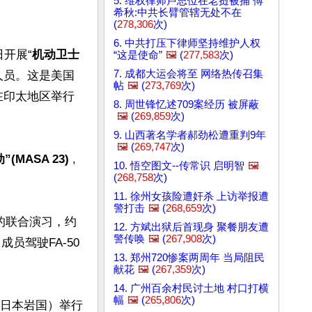
5. 维权律师卢思位在老挝被捕 傅
希秋:中共长臂管辖无处不在
(
278,306
次)
6. 中共打压下律师坚持维护人权
开展“
机动卫士
“这是使命”
🖼️
(
277,583
次)
7. 成都大运会将至 网络热传召集
空军人员。这是美国
帖
🖼️
(
273,769
次)
在印太地区举行
8. 周世锋忆述709案经历 被屏蔽
🖼️
(
269,859
次)
9. 山西著名学者郝劲松遭重判9年
🖼️
(
269,747
次)
MASA 23)
 ,
10. 悟空图文--传常识 启明智
🖼️
(
268,758
次)
11. 徐州女孩险遭奸杀 上访举报遭
警打击
🖼️
(
268,659
次)
3-2)的联合演习，约
12. 方斌出狱后首现身 聚餐朋友遭
警传唤
🖼️
(
267,908
次)
成员驾驶FA-50
13. 郑州720惨案两周年 当局阻民
献花
🖼️
(
267,359
次)
14. 广州百余村民讨土地 村口打横
幅
🖼️
(
265,806
次)
括日本岩国）举行