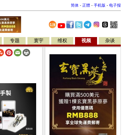
简体
-
正體
-
手机版
-
电子报
专题
寰宇
维权
视频
杂谈