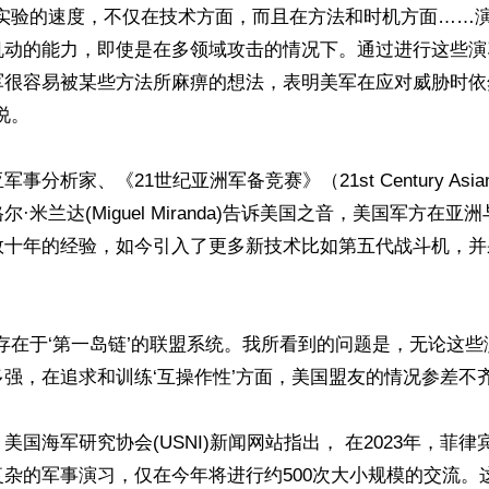
快实验的速度，不仅在技术方面，而且在方法和时机方面……
机动的能力，即使是在多领域攻击的情况下。通过进行这些演
军很容易被某些方法所麻痹的想法，表明美军在应对威胁时依
。

分析家、《21世纪亚洲军备竞赛》（21st Century Asian A
·米兰达(Miguel Miranda)告诉美国之音，美国军方在
数十年的经验，如今引入了更多新技术比如第五代战斗机，并
存在于‘第一岛链’的联盟系统。我所看到的问题是，无论这
强，在追求和训练‘互操作性’方面，美国盟友的情况参差不齐
美国海军研究协会(USNI)新闻网站指出， 在2023年，菲
杂的军事演习，仅在今年将进行约500次大小规模的交流。