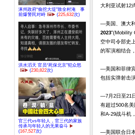
大利亚试射12
涿州政府“偷挖大堤”致全村淹 事
前爆警民对峙
🖼️▶️
(
225,632
次)
—美国、澳大利
2023
”(Mobi
空中司令部史上
的军演相结合，
洪水滔天 官员“死保北京”犯众怒
—美国和菲律宾
🖼️▶️
(
230,822
次)
包括实弹射击演
—7月2日至2
有超过500名美
和A-29战斗机
官三代vs年轻人，官三代的家族
传承与年轻人的无果奋斗
▶️
(
167,527
次)
—美国联合日本