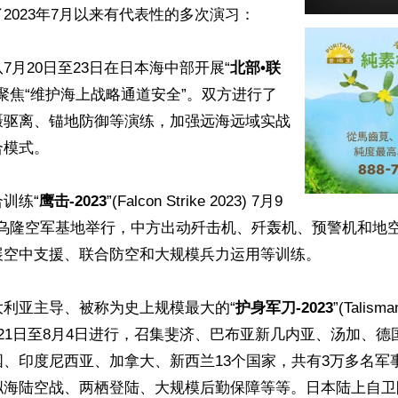
2023年7月以来有代表性的多次演习：

7月20日至23日在日本海中部开展“
北部•联
, 聚焦“维护海上战略通道安全”。双方进行了
慑驱离、锚地防御等演练，加强远海远域实战
模式。

训练“
鹰击-2023
”(Falcon Strike 2023) 7月9
国乌隆空军基地举行，中方出动歼击机、歼轰机、预警机和地
空中支援、联合防空和大规模兵力运用等训练。

大利亚主导、被称为史上规模最大的“
护身军刀-2023
”(Talism
21日至8月4日进行，召集斐济、巴布亚新几内亚、汤加、德
、印度尼西亚、加拿大、新西兰13个国家，共有3万多名军
拟海陆空战、两栖登陆、大规模后勤保障等等。日本陆上自卫