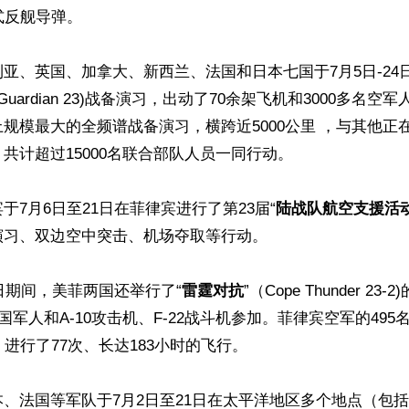
式反舰导弹。

亚、英国、加拿大、新西兰、法国和日本七国于7月5日-24日
lity Guardian 23)战备演习，出动了70余架飞机和3000多名
规模最大的全频谱战备演习，横跨近5000公里 ，与其他正
共计超过15000名联合部队人员一同行动。

于7月6日至21日在菲律宾进行了第23届“
陆战队航空支援活动”(
习、双边空中突击、机场夺取等行动。

1日期间，美菲两国还举行了“
雷霆对抗
”（Cope Thunder 2
国军人和A-10攻击机、F-22战斗机参加。菲律宾空军的495名
，进行了77次、长达183小时的飞行。

、法国等军队于7月2日至21日在太平洋地区多个地点（包