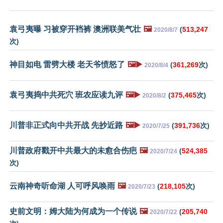
袁弓夷曝 习被穿开裆裤 澳洲联美气壮
🖼️
(
513,247
2020/8/7
次)
神目如电 雷劈大楼 老天爷愤怒了
🖼️▶️
(
361,269
次)
2020/8/4
袁弓夷捣中共死穴 班农应读九评
🖼️▶️
(
375,465
次)
2020/8/2
川普非正式向中共开战 先抄近路
🖼️▶️
(
391,736
次)
2020/7/25
川普政府戳开中共最大的未愈合伤疤
🖼️
(
524,385
2020/7/24
次)
云南神奇听命湖 人可呼风唤雨
🖼️
(
218,105
次)
2020/7/23
史前文明：姆大陆为何成为一个传说
🖼️
(
205,740
2020/7/22