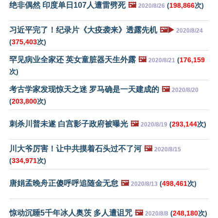
绝非偶然 印度单日107人遭雷劈死
🖼️
(
198,866
次)
2020/8/26
习近平完了！纪录片《大疫袭来》透露先机
🖼️▶️
2020/8/24
(
375,403
次)
罕见病业全家还 英女童脏器天生外露
🖼️
(
176,159
2020/8/21
次)
考古学家发现惊天之迷 罗马确是一天建成的
🖼️
2020/8/20
(
203,800
次)
刺杀川普未遂 白宫影子政府被曝光
🖼️
(
293,144
次)
2020/8/19
川大爷厉害！让中共摸着石头过不了河
🖼️
2020/8/15
(
334,971
次)
唐娟孟晚舟正傻呼呼追随金无怠
🖼️
(
498,461
次)
2020/8/13
惊动沉睡5千年冰人奥茨 多人遭诅咒
🖼️
(
248,180
次)
2020/8/8