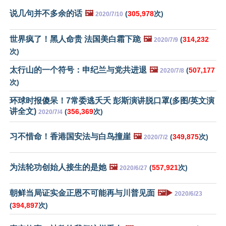
说几句并不多余的话
🖼️
(
305,978
次)
2020/7/10
世界疯了！黑人命贵 法国美白霜下跪
🖼️
(
314,232
2020/7/9
次)
太行山的一个符号：申纪兰与党共进退
🖼️
(
507,177
2020/7/8
次)
环球时报傻呆！7常委逃夭夭 彭斯演讲脱口罩(多图/英文演
讲全文)
(
356,369
次)
2020/7/4
习不惜命！香港国安法与白鸟撞崖
🖼️
(
349,875
次)
2020/7/2
为法轮功创始人接生的是她
🖼️
(
557,921
次)
2020/6/27
朝鲜当局证实金正恩不可能再与川普见面
🖼️▶️
2020/6/23
(
394,897
次)