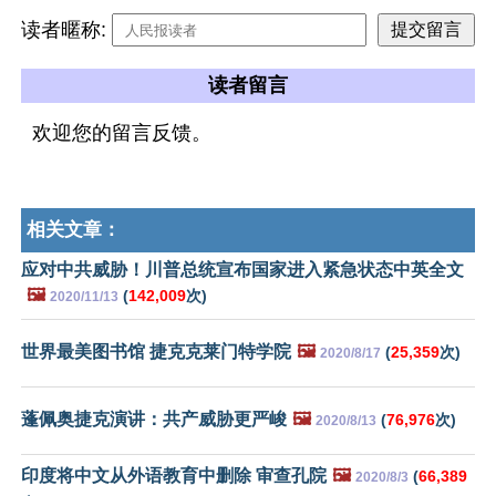
读者暱称:
读者留言
欢迎您的留言反馈。
相关文章：
应对中共威胁！川普总统宣布国家进入紧急状态中英全文
🖼️
(
142,009
次)
2020/11/13
世界最美图书馆 捷克克莱门特学院
🖼️
(
25,359
次)
2020/8/17
蓬佩奥捷克演讲：共产威胁更严峻
🖼️
(
76,976
次)
2020/8/13
印度将中文从外语教育中删除 审查孔院
🖼️
(
66,389
2020/8/3