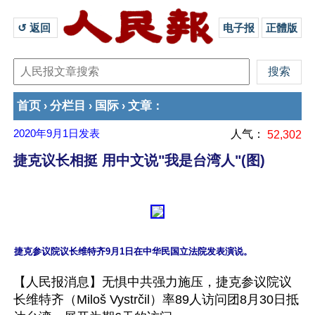
↺ 返回 
电子报
正體版
首页
分栏目
国际
文章
›
›
›
：
2020年9月1日
发表
人气：
52,302
捷克议长相挺 用中文说"我是台湾人"(图)
【人民报消息】无惧中共强力施压，捷克参议院议
长维特齐（Miloš Vystrčil）率89人访问团8月30日抵