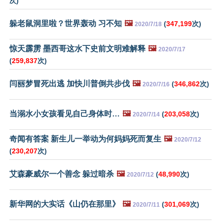
次)
躲老鼠洞里啦？世界轰动 习不知
🖼️
(
347,199
次)
2020/7/18
惊天霹雳 墨西哥这水下史前文明难解释
🖼️
2020/7/17
(
259,837
次)
闫丽梦冒死出逃 加快川普倒共步伐
🖼️
(
346,862
次)
2020/7/16
当溺水小女孩看见自己身体时…
🖼️
(
203,058
次)
2020/7/14
奇闻有答案 新生儿一举动为何妈妈死而复生
🖼️
2020/7/12
(
230,207
次)
艾森豪威尔一个善念 躲过暗杀
🖼️
(
48,990
次)
2020/7/12
新华网的大实话《山仍在那里》
🖼️
(
301,069
次)
2020/7/11