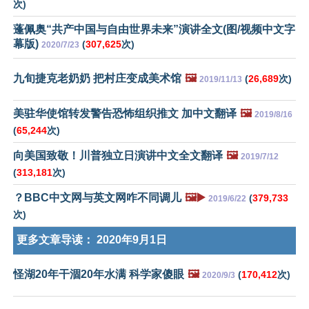
次)
蓬佩奥“共产中国与自由世界未来”演讲全文(图/视频中文字
幕版)
(
307,625
次)
2020/7/23
九旬捷克老奶奶 把村庄变成美术馆
🖼️
(
26,689
次)
2019/11/13
美驻华使馆转发警告恐怖组织推文 加中文翻译
🖼️
2019/8/16
(
65,244
次)
向美国致敬！川普独立日演讲中文全文翻译
🖼️
2019/7/12
(
313,181
次)
？BBC中文网与英文网咋不同调儿
🖼️▶️
(
379,733
2019/6/22
次)
更多文章导读：
2020年9月1日
怪湖20年干涸20年水满 科学家傻眼
🖼️
(
170,412
次)
2020/9/3