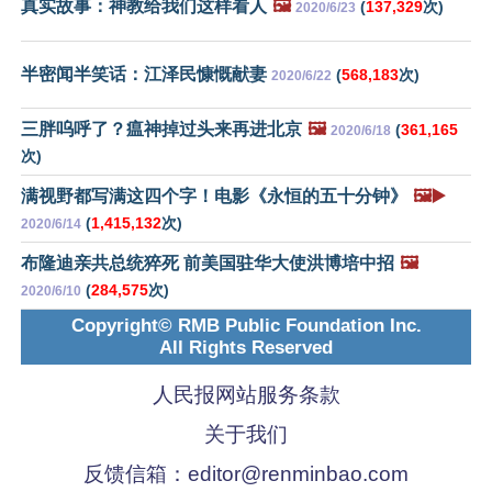
真实故事：神教给我们这样看人
🖼️
(
137,329
次)
2020/6/23
半密闻半笑话：江泽民慷慨献妻
(
568,183
次)
2020/6/22
三胖呜呼了？瘟神掉过头来再进北京
🖼️
(
361,165
2020/6/18
次)
满视野都写满这四个字！电影《永恒的五十分钟》
🖼️▶️
(
1,415,132
次)
2020/6/14
布隆迪亲共总统猝死 前美国驻华大使洪博培中招
🖼️
(
284,575
次)
2020/6/10
Copyright© RMB Public Foundation Inc.
All Rights Reserved
人民报网站服务条款
关于我们
反馈信箱：
editor@renminbao.com