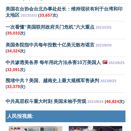
美国在台协会台北办事处处长：维持现状有利于台湾和印
太地区
(
33,657
次)
2023/10/3
一次看懂“美国联邦政府关门危机”六大重点
2023/10/1
(
35,033
次)
美国务院指中共每年投数十亿美元散布谣言
2023/9/30
(
34,324
次)
中共渗透美各界 每年用此方法杀害10万美国人
🖼️
2023/9/25
(
32,091
次)
围堵中共？美国、越南史上最大规模军售谈判
2023/9/25
(
33,379
次)
中共高层权斗重大时刻 美国未袖手旁观
(
46,824
次)
2023/9/24
人民报视频: