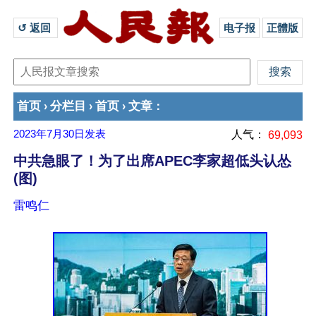
↺ 返回 
电子报
正體版
首页
分栏目
首页
文章
›
›
›
：
2023年7月30日
发表
人气：
69,093
中共急眼了！为了出席APEC李家超低头认怂
(图)
雷鸣仁