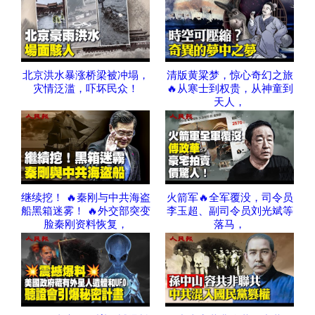
北京洪水暴涨桥梁被冲塌，
清版黄粱梦，惊心奇幻之旅
灾情泛滥，吓坏民众！
🔥从寒士到权贵，从神童到
天人，
继续挖！ 🔥秦刚与中共海盗
火箭军🔥全军覆没，司令员
船黑箱迷雾！ 🔥外交部突变
李玉超、副司令员刘光斌等
脸秦刚资料恢复，
落马，