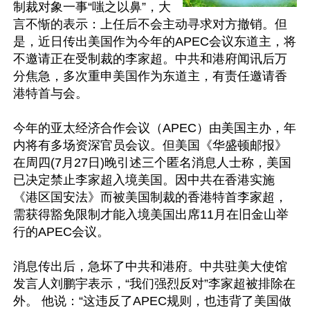
制裁对象一事“嗤之以鼻”，大
言不惭的表示：上任后不会主动寻求对方撤销。但
是，近日传出美国作为今年的APEC会议东道主，将
不邀请正在受制裁的李家超。中共和港府闻讯后万
分焦急，多次重申美国作为东道主，有责任邀请香
港特首与会。

今年的亚太经济合作会议（APEC）由美国主办，年
内将有多场资深官员会议。但美国《华盛顿邮报》
在周四(7月27日)晚引述三个匿名消息人士称，美国
已决定禁止李家超入境美国。因中共在香港实施
《港区国安法》而被美国制裁的香港特首李家超，
需获得豁免限制才能入境美国出席11月在旧金山举
行的APEC会议。

消息传出后，急坏了中共和港府。中共驻美大使馆
发言人刘鹏宇表示，“我们强烈反对”李家超被排除在
外。 他说：“这违反了APEC规则，也违背了美国做