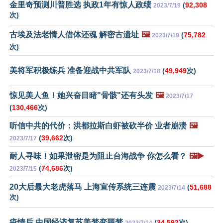
金里奇预测川普胜选 执政1年有惊人政绩
(
92,308
2023/7/19
次)
古埃及法老情人借体还魂 解密古遗址
🖼️
(
75,782
2023/7/19
次)
美将军积极练兵 准备迎战中共军队
(
49,949
次)
2023/7/18
惊见美人鱼！她兴奋目睹"骨骸"还有头发
🖼️
2023/7/17
(
130,466
次)
听信中共的代价：洪都拉斯白虾被砍半价 业者崩溃
🖼️
(
39,662
次)
2023/7/17
耐人寻味！如果泄密是为阻止台海战争 你怎么看？
🖼️▶️
(
74,686
次)
2023/7/15
20大后最大老虎落马 上海宣传系统三连震
(
51,688
2023/7/14
次)
疫情后 中国经济复苏美梦变噩梦
(
34,592
次)
2023/7/14