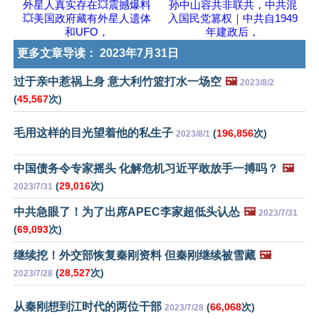
外星人真实存在💥震撼爆料
孙中山容共非联共，中共混
💥美国政府藏有外星人遗体
入国民党篡权｜中共自1949
和UFO，
年建政后，
更多文章导读：
2023年7月31日
过于亲中惹祸上身 意大利竹篮打水一场空
🖼️
2023/8/2
(
45,567
次)
毛用这样的目光望着他的私生子
(
196,856
次)
2023/8/1
中国债务令专家摇头 化解危机习近平敢放手一搏吗？
🖼️
(
29,016
次)
2023/7/31
中共急眼了！为了出席APEC李家超低头认怂
🖼️
2023/7/31
(
69,093
次)
继续挖！外交部恢复秦刚资料 但秦刚继续被雪藏
🖼️
(
28,527
次)
2023/7/28
从秦刚想到江时代的两位干部
(
66,068
次)
2023/7/28