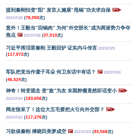
提到秦刚怕变“阳” 发言人施展“甩锅”功夫求自保
🖼️▶️
(
78,050
次)
2023/7/26
意外！王毅当“回锅肉” 为何“外交部长”成为两派势力争夺
焦点
🖼️
(
37,510
次)
2023/7/26
习近平挥泪罢秦刚 王毅回炉 证实内斗传言
2023/7/25
(
117,973
次)
军队把党当作聋子耳朵 何卫东话中有话？
🖼️
2023/7/24
(
46,524
次)
神奇！转变观念 变“敌”为友 末期肿瘤竟然听话变小
🖼️▶️
(
183,656
次)
2023/7/24
网友惊呆了！这位大五毛要把火引向外交部？
🖼️▶️
(
117,276
次)
2023/7/22
习欲保秦刚 傅晓田美梦成空
🖼️
(
93,568
次)
2023/7/22