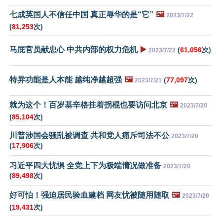
七成英国人不信任中国 真正辱华的是“它”
🖼️
2023/7/22
(
81,253
次)
马屁官员献忠心 中共内部的权力危机
▶️
(
61,056
次)
2023/7/22
特异功能是人本能 越纯净越超强
🖼️
(
77,097
次)
2023/7/21
就为这个！百岁基辛格拄着拐棍也要访问北京
🖼️
2023/7/20
(
85,104
次)
川普涉国会骚乱被调查 共和党人痛斥司法不公
2023/7/20
(
17,906
次)
习近平四大忧惧 全党上下为极端情况做准备
2023/7/20
(
89,498
次)
好可怕！强迫居民验血建档 网友忧被随用随取
🖼️
2023/7/20
(
19,431
次)