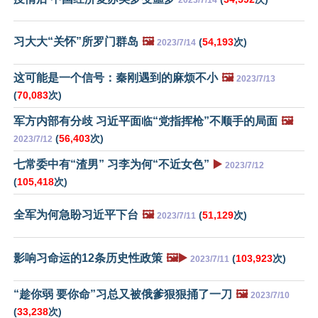
习大大“关怀”所罗门群岛
🖼️
(
54,193
次)
2023/7/14
这可能是一个信号：秦刚遇到的麻烦不小
🖼️
2023/7/13
(
70,083
次)
军方内部有分歧 习近平面临“党指挥枪”不顺手的局面
🖼️
(
56,403
次)
2023/7/12
七常委中有“渣男” 习李为何“不近女色”
▶️
2023/7/12
(
105,418
次)
全军为何急盼习近平下台
🖼️
(
51,129
次)
2023/7/11
影响习命运的12条历史性政策
🖼️▶️
(
103,923
次)
2023/7/11
“趁你弱 要你命”习总又被俄爹狠狠捅了一刀
🖼️
2023/7/10
(
33,238
次)