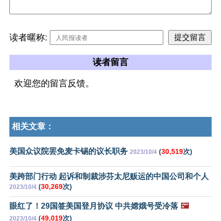
读者暱称:
读者留言
欢迎您的留言反馈。
相关文章：
美国众议院罢免麦卡锡的议长职务
(
30,519
次)
2023/10/4
美跨部门行动 起诉和制裁涉芬太尼贩运的中国公司和个人
(
30,269
次)
2023/10/4
眼红了！29国签美国登月协议 中共嫦娥号受冷落
🖼️
(
49,019
次)
2023/10/4