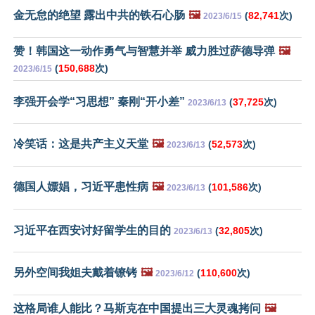
金无怠的绝望 露出中共的铁石心肠
🖼️
(
82,741
次)
2023/6/15
赞！韩国这一动作勇气与智慧并举 威力胜过萨德导弹
🖼️
(
150,688
次)
2023/6/15
李强开会学“习思想” 秦刚“开小差”
(
37,725
次)
2023/6/13
冷笑话：这是共产主义天堂
🖼️
(
52,573
次)
2023/6/13
德国人嫖娼，习近平患性病
🖼️
(
101,586
次)
2023/6/13
习近平在西安讨好留学生的目的
(
32,805
次)
2023/6/13
另外空间我姐夫戴着镣铐
🖼️
(
110,600
次)
2023/6/12
这格局谁人能比？马斯克在中国提出三大灵魂拷问
🖼️