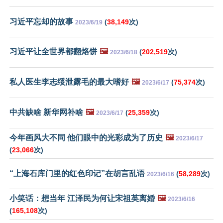
习近平忘却的故事
(
38,149
次)
2023/6/19
习近平让全世界都翻烙饼
🖼️
(
202,519
次)
2023/6/18
私人医生李志绥泄露毛的最大嗜好
🖼️
(
75,374
次)
2023/6/17
中共缺啥 新华网补啥
🖼️
(
25,359
次)
2023/6/17
今年画风大不同 他们眼中的光彩成为了历史
🖼️
2023/6/17
(
23,066
次)
“上海石库门里的红色印记”在胡言乱语
(
58,289
次)
2023/6/16
小笑话：想当年 江泽民为何让宋祖英离婚
🖼️
2023/6/16
(
165,108
次)