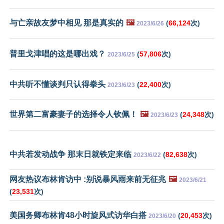
与亡亲故友梦中相见 那是真实的
🖼️
(
66,124
次)
2023/6/26
普里戈津唱的这是哪出戏？
(
57,806
次)
2023/6/25
中共听不懂谈判只认得拳头
(
22,400
次)
2023/6/23
世界第二富豪妻子的选择令人钦佩！
🖼️
(
24,348
次)
2023/6/23
中共若发动战争 那末日就铁定来临
(
82,638
次)
2023/6/22
网友热议布林肯访中 :别说暴风雨来前无征兆
🖼️
2023/6/21
(
23,531
次)
美国务卿布林肯48小时旋风式访华白搭
(
20,453
次)
2023/6/20