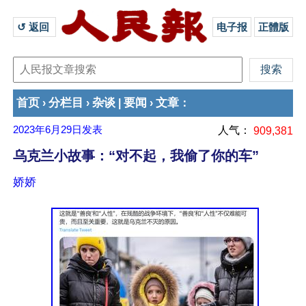
↺ 返回 
电子报
正體版
首页
分栏目
杂谈
要闻
文章
›
›
|
›
：
2023年6月29日
发表
人气：
909,381
乌克兰小故事：“对不起，我偷了你的车”
娇娇