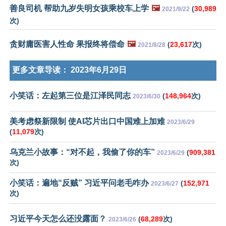
善良司机 帮助九岁失明女孩乘校车上学
🖼️
(
30,989
2021/9/22
次)
贪财庸医害人性命 果报终将偿命
🖼️
(
23,617
次)
2021/8/28
更多文章导读：
2023年6月29日
小笑话：左起第三位是江泽民同志
(
148,964
次)
2023/6/30
美考虑祭新限制 使AI芯片出口中国难上加难
2023/6/29
(
11,079
次)
乌克兰小故事：“对不起，我偷了你的车”
(
909,381
2023/6/29
次)
小笑话：遍地“反贼” 习近平问老毛咋办
(
152,971
2023/6/27
次)
习近平今天怎么还没露面？
(
68,289
次)
2023/6/26