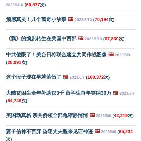
(
60,577
次)
2023/6/10
预感真灵！几个离奇小故事
🖼️
(
70,194
次)
2023/6/10
《飘》的编剧转生在美国中西部
🖼️
(
67,830
次)
2023/6/10
中共傻眼了！美台日将联合建立共同作战图像
🖼️
2023/6/8
(
28,091
次)
这个段子现在早就落伍了
🖼️
(
160,372
次)
2023/6/7
大陆贫困生全年补助仅3千 留学生每年笑纳30万
🖼️
2023/6/7
(
54,746
次)
美国动真格 亲共侨领全部龟缩静悄悄
🖼️
(
42,219
次)
2023/6/6
妻子信神不言弃 昏迷丈夫醒来见证神迹
🖼️
(
65,234
2023/6/6
次)