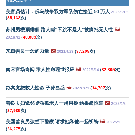
美官员估计：俄乌战争双方军队伤亡接近 50 万人
2023/8/19
(
35,133
次)
苏州男楼顶徘徊 路人喊“不跳不是人”被痛批无人性
🖼️
(
40,809
次)
2023/7/1
来自善良一念的力量
🖼️
(
37,209
次)
2022/9/23
南宋官场奇闻 毒人性命现世报应
🖼️
(
32,805
次)
2022/8/14
办案宽恕救人性命 子孙昌盛
🖼️
(
34,707
次)
2022/7/21
善良夫妇邀邻桌独孤老人一起用餐 结果超惊喜
🖼️
2022/4/2
(
37,989
次)
美国善良男孩拦下警察 请求她和他一起祈祷
🖼️
2022/2/1
(
36,275
次)