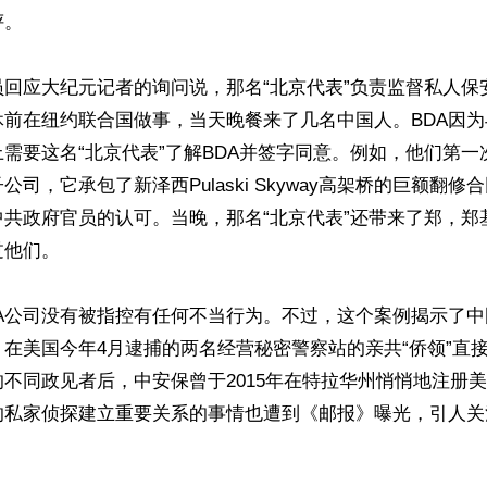
。

员回应大纪元记者的询问说，那名“北京代表”负责监督私人保
休前在纽约联合国做事，当天晚餐来了几名中国人。BDA因
需要这名“北京代表”了解BDA并签字同意。例如，他们第一
公司，它承包了新泽西Pulaski Skyway高架桥的巨额翻
中共政府官员的认可。当晚，那名“北京代表”还带来了郑，郑
他们。

DA公司没有被指控有任何不当行为。不过，这个案例揭示了
在美国今年4月逮捕的两名经营秘密警察站的亲共“侨领”直
不同政见者后，中安保曾于2015年在特拉华州悄悄地注册
的私家侦探建立重要关系的事情也遭到《邮报》曝光，引人关
ww.renminbao.com/rmb/articles/2023/6/29/76530.html