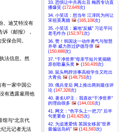
33. 恐惧让中共再出丑 梅西专访直
播爆笑 (
172,649
次)
34. 小笑话：想当年 江泽民为何让
宋祖英离婚
🖼️
(
165,108
次)
股份。迪艾特没有
35. 小笑话：遍地“反贼” 习近平问
告诉《邮报》，
老毛咋办 (
152,971
次)
安保合同。

36. 赞！韩国这一动作勇气与智慧
并举 威力胜过萨德导弹
🖼️
(
150,688
次)
执法信息。然
37. “干净世界”母亲节短片奖揭晓
原创歌赢头奖
▶️
(
150,439
次)


38. 鼠头鸭脖涉事高校学生又吃出
大青虫
🖼️
(
148,753
次)
前有一家中国公
39. 俄兵变后 网上推出两则最佳评
论 (
147,328
次)
没有透露雇用他
40. 著名UP主：我喜欢“干净世界”
的理由很多
🖼️
(
144,016
次)
41. 网文：“色字头上一把刀” 后半
句更要命 (
143,425
次)
排馆与“北京代
42. 为追逐爱情 英国女移居"世界
大纪元记者无法
最偏远岛屿"
🖼️
(
141,583
次)