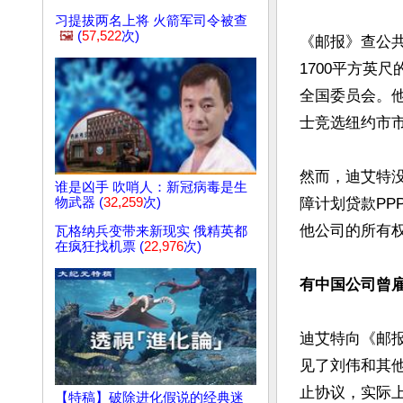
习提拔两名上将 火箭军司令被查
🖼️
(
57,522
次)
《邮报》查公共
1700平方英
全国委员会。他
士竞选纽约市市
然而，迪艾特
谁是凶手 吹哨人：新冠病毒是生
物武器 (
32,259
次)
障计划贷款PP
他公司的所有权
瓦格纳兵变带来新现实 俄精英都
在疯狂找机票 (
22,976
次)
有中国公司曾
迪艾特向《邮报
见了刘伟和其他
止协议，实际
【特稿】破除进化假说的经典迷