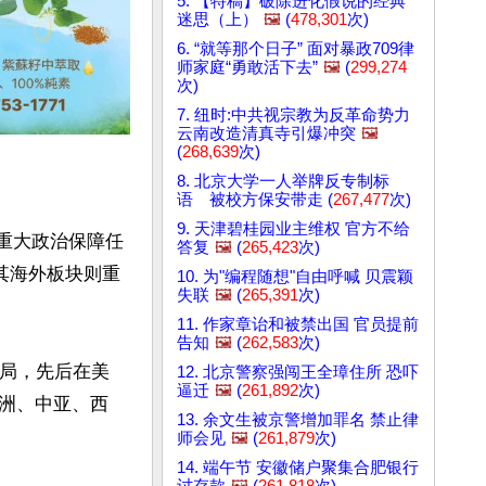
5. 【特稿】破除进化假说的经典
迷思（上）
🖼️
(
478,301
次)
6. “就等那个日子” 面对暴政709律
师家庭“勇敢活下去”
🖼️
(
299,274
次)
7. 纽时:中共视宗教为反革命势力
云南改造清真寺引爆冲突
🖼️
(
268,639
次)
8. 北京大学一人举牌反专制标
语 被校方保安带走 (
267,477
次)
9. 天津碧桂园业主维权 官方不给
受重大政治保障任
答复
🖼️
(
265,423
次)
，其海外板块则重
10. 为"编程随想"自由呼喊 贝震颖
失联
🖼️
(
265,391
次)
11. 作家章诒和被禁出国 官员提前
告知
🖼️
(
262,583
次)
布局，先后在美
12. 北京警察强闯王全璋住所 恐吓
逼迁
🖼️
(
261,892
次)
洲、中亚、西
13. 余文生被京警增加罪名 禁止律
师会见
🖼️
(
261,879
次)
14. 端午节 安徽储户聚集合肥银行
讨存款
🖼️
(
261,818
次)