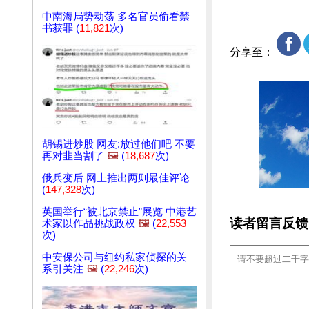
中南海局势动荡 多名官员偷看禁
书获罪 (
11,821
次)
分享至：
胡锡进炒股 网友:放过他们吧 不要
再对韭当割了
🖼️
(
18,687
次)
俄兵变后 网上推出两则最佳评论
(
147,328
次)
英国举行“被北京禁止”展览 中港艺
读者留言反馈
术家以作品挑战政权
🖼️
(
22,553
次)
中安保公司与纽约私家侦探的关
系引关注
🖼️
(
22,246
次)