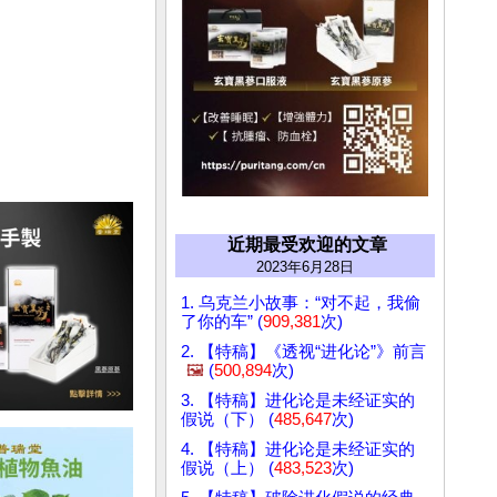
近期最受欢迎的文章
2023年6月28日
1. 乌克兰小故事：“对不起，我偷
了你的车” (
909,381
次)
2. 【特稿】《透视“进化论”》前言
🖼️
(
500,894
次)
3. 【特稿】进化论是未经证实的
假说（下） (
485,647
次)
4. 【特稿】进化论是未经证实的
假说（上） (
483,523
次)