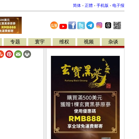
简体
-
正體
-
手机版
-
电子报
专题
寰宇
维权
视频
杂谈