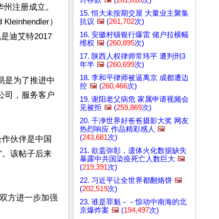
拉华州注册成立。
15. 恒大未按期交屋 大量业主聚集
nhendler）
抗议
🖼️
(
261,702
次)
16. 安徽村镇银行爆雷 储户拉横幅
是迪艾特2017
维权
🖼️
(
260,895
次)
17. 陕西人权律师常玮平 遭判刑3
年半
🖼️
(
260,699
次)
18. 李和平律师被逼离京 成都遭边
交易是为了推进中
控
🖼️
(
260,466
次)
公司，服务客户
19. 谢阳老父病危 家属申请视频会
见被拒
🖼️
(
259,869
次)
20. 干净世界好爸爸摄影大奖 网友
热烈响应 作品精彩感人
🖼️
(
243,681
次)
合作伙伴是中国
21. 欲盖弥彰，遗体火化数据缺失
”。该帖子后来
暴露中共国染疫死亡人数巨大
🖼️
(
219,391
次)
22. 习近平让全世界都翻烙饼
🖼️
(
202,519
次)
“双方进一步加强
23. 谁是罪魁－－惊动中南海的北
京爆炸案
🖼️
(
194,497
次)