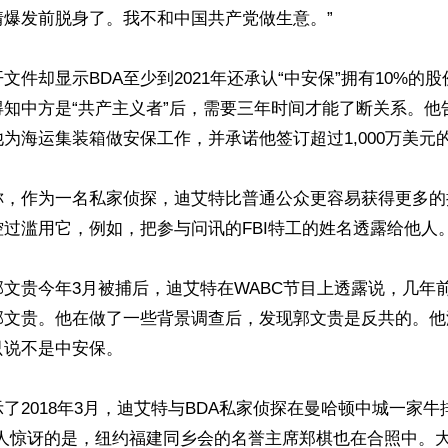
爆发前脱身了。我不和中国共产党做生意。”

文件却显示BDA至少到2021年还承认“中安保”拥有10%的
得知中方是“共产主义者”后，需要三年时间才能了断关系。他
为海运集装箱做安保工作，并承诺他签订超过1,000万美元的
称，作为一名私家侦探，迪艾特比普通公众更容易获得更多的
过滥用它，例如，把参与问讯的FBI特工的姓名透露给他人。
文贵今年3月被捕后，迪艾特在WABC节目上透露说，几年
郭文贵。他在做了一些背景调查后，发现郭文贵是反共的。他
说不是中安保。

了2018年3月，迪艾特与BDA私家侦探在曼哈顿中城一家牛
令人惊讶的是，纽约福建同乡会的名誉主席郑棋也在合照中。