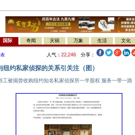
国际
奇闻
灾祸
万象
生活
文化
人气：
22,246
分享：
发表
与纽约私家侦探的关系引关注（图）
特工被揭曾收购纽约知名私家侦探所一半股权 服务一带一路