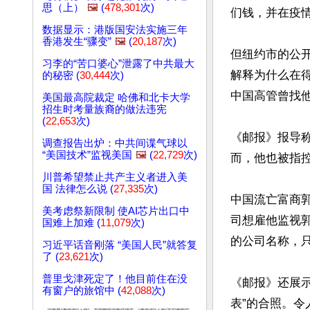
思（上）
🖼️
(
478,301
次)
们钱，并在疫情
数据显示：港版国安法实施三年
香港发生“骤变”
🖼️
(
20,187
次)
但纽约市的公开
习李的“苦口婆心”泄露了中共最大
解释为什么在
的秘密 (
30,444
次)
中国高管曾找他
美国最高院裁定 哈佛和北卡大学
招生时考量族裔的做法违宪
(
22,653
次)
《邮报》报导
调查报告出炉：中共间谍气球以
“美国技术”监视美国
🖼️
(
22,729
次)
而，他也被指控
川普希望禁止共产主义者进入美
国 法律怎么说 (
27,335
次)
中国流亡富商郭
美考虑祭新限制 使AI芯片出口中
司想雇他监视
国难上加难 (
11,079
次)
的公司名称，只
习近平话音刚落 “美国人民”就答复
了 (
23,621
次)
普里戈津死定了！他目前住在没
《邮报》还展示
有窗户的旅馆中 (
42,088
次)
表”的合照。