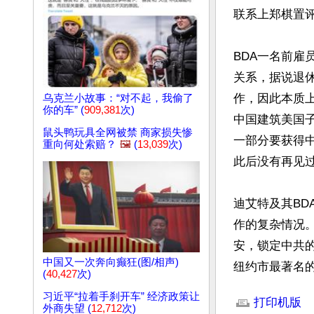
联系上郑棋置评
BDA一名前雇
关系，据说退
作，因此本质上
乌克兰小故事：“对不起，我偷了
你的车” (
909,381
次)
中国建筑美国子
鼠头鸭玩具全网被禁 商家损失惨
一部分要获得
重向何处索赔？
🖼️
(
13,039
次)
此后没有再见过
迪艾特及其B
作的复杂情况。
安，锁定中共的
中国又一次奔向癫狂(图/相声)
纽约市最著名
(
40,427
次)
文章网址: http://w
习近平“拉着手刹开车” 经济政策让
打印机版
外商失望 (
12,712
次)