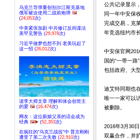
公共记录显示，中
乌克兰导弹重创别尔江斯克基地
俄军被迫使用二战前炮弹
🖼️
同一年中安保收购
(
24,053
次)
完成交易，克莱
中美紧张加剧 中共修订反间谍法
年竞选纽约市长
美罕见警告 (
29,978
次)
习近平做梦也想不到 老美玩起了
这一招 (
26,012
次)
中安保官网20
国的“一带一路
包括政府、大型
迪艾特同期也在
唯一一家可以
读李大师文章 理解和体会创世主
的爱
🖼️
(
16,474
次)
被删除。

网友：这位新娘父亲的话会成为
经典
🖼️▶️
(
52,353
次)
2016年3月
在疯狂的“乌克兰战役”中 普京刚刚
双赢合作，并扩
遭受了第二次失败 (
22,910
次)