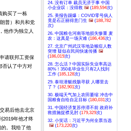
24. 没有订单 裁员无济于事 中国
小企业叹：没得救
🖼️
(
189,594
次)
镇购买了一栋
25. 美报告踢爆：COVID零号病人
竟是石正丽得意门生
🖼️
(
188,782
特朗普）和共和党
次)
年，他作为独立人
26. 中国粮仓河南等地损失惨重 麦
农：这真是一场灾难 (
186,436
次)
27. 北京广州武汉等地染猴痘人数
突增 疑似在民间快速传播
🖼️
(
186,019
次)
申请联邦工资保
28. 怎么活？中国实际失业率高达
，都否认了中方对
80%！350名毕业生只有2人找到
工作 (
185,128
次)
29. 泰坦潜艇残骸寻获 人哪里去
了？ (
182,901
次)
30. 极端天气加上农田萎缩 冲击中
国粮食自给自足目标 (
180,031
次)
31. 中国经济复苏停滞不前 政府补
，交易后他去北京
救措施捉襟见肘 (
179,329
次)
2019年他才终
32. 小笑话：习近平为何全票当选
🖼️
(
173,220
次)
们的。我给了他