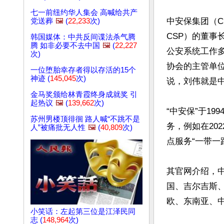
七一前纽约华人集会 高喊给共产
中安保集团（China
党送葬
🖼️
(
22,233
次)
CSP）的董事
韩国媒体：中共反间谍法杀气腾
腾 如非必要不去中国
🖼️
(
22,227
公安系统工作
次)
协会的主管单
一位堕胎幸存者得以存活的15个
神迹 (
145,045
次)
说，刘伟就是中
金马奖颁给林青霞终身成就奖 引
起热议
🖼️
(
139,662
次)
“中安保”于1
苏州男楼顶徘徊 路人喊“不跳不是
务，例如在20
人”被痛批无人性
🖼️
(
40,809
次)
点服务“一带一
其官网介绍，中
国、吉尔吉斯
欧、东南亚、中
小笑话：左起第三位是江泽民同
志 (
148,964
次)