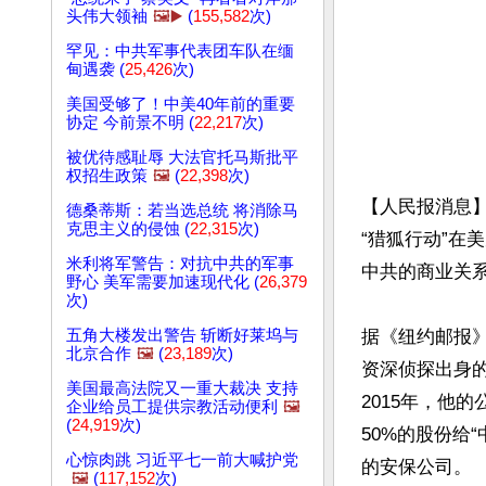
头伟大领袖
🖼️▶️
(
155,582
次)
罕见：中共军事代表团车队在缅
甸遇袭 (
25,426
次)
美国受够了！中美40年前的重要
协定 今前景不明 (
22,217
次)
被优待感耻辱 大法官托马斯批平
权招生政策
🖼️
(
22,398
次)
【人民报消息
德桑蒂斯：若当选总统 将消除马
克思主义的侵蚀 (
22,315
次)
“猎狐行动”在
米利将军警告：对抗中共的军事
中共的商业关系
野心 美军需要加速现代化 (
26,379
次)
五角大楼发出警告 斩断好莱坞与
据《纽约邮报》
北京合作
🖼️
(
23,189
次)
资深侦探出身的
美国最高法院又一重大裁决 支持
2015年，他的公司
企业给员工提供宗教活动便利
🖼️
(
24,919
次)
50%的股份给
心惊肉跳 习近平七一前大喊护党
的安保公司。

🖼️
(
117,152
次)