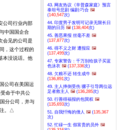
43. 网友热议《辛普森家庭》预言
泰坦号悲剧 编剧:巧合
🖼️
(
140,547
次)
44. 印度男子发明可记录无限长日
安公司行业内部
期的日历
🖼️
(
138,404
次)
为与中国国企合
45. 善恶果报 丝毫不差
🖼️
(
137,877
次)
次会见的公司是
46. 得不义之财 遭报应
🖼️
修合同，这个过程的
(
137,499
次)
基本没说话。他
47. 专家警告：千万别给孩子买蓝
色泳衣
🖼️
(
137,336
次)
48. 欠粮不还 转生成牛
🖼️
(
136,891
次)
中国公司在美国运
49. 主人摔倒受伤 骡子引导两位远
足者救主人
🖼️
(
136,285
次)
接受命于中共公
50. 行善得福报的包巽权
🖼️
美国分公司，并与
(
135,693
次)
注。△
51. 自我忏悔的僧人
🖼️
(
135,367
次)
52. 忙碌一生 假富贵的员外
🖼️
(
135,316
次)