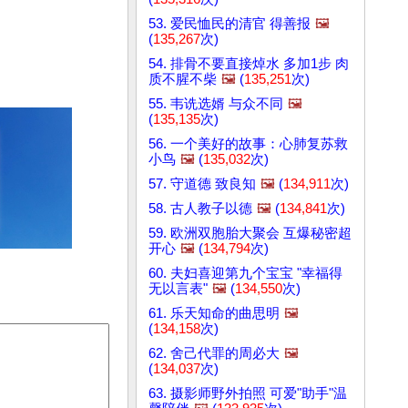
53. 爱民恤民的清官 得善报
🖼️
(
135,267
次)
54. 排骨不要直接焯水 多加1步 肉
质不腥不柴
🖼️
(
135,251
次)
55. 韦诜选婿 与众不同
🖼️
(
135,135
次)
56. 一个美好的故事：心肺复苏救
小鸟
🖼️
(
135,032
次)
57. 守道德 致良知
🖼️
(
134,911
次)
58. 古人教子以德
🖼️
(
134,841
次)
59. 欧洲双胞胎大聚会 互爆秘密超
开心
🖼️
(
134,794
次)
60. 夫妇喜迎第九个宝宝 "幸福得
无以言表"
🖼️
(
134,550
次)
61. 乐天知命的曲思明
🖼️
(
134,158
次)
62. 舍己代罪的周必大
🖼️
(
134,037
次)
63. 摄影师野外拍照 可爱"助手"温