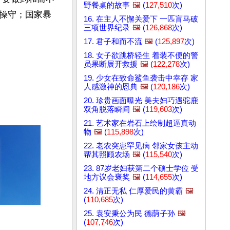
野餐桌的故事
🖼️
(
127,510
次)
操守；国家暴
16. 在主人不懈关爱下 一匹盲马破
三项世界纪录
🖼️
(
126,868
次)
17. 君子和而不流
🖼️
(
125,897
次)
18. 女子欲跳桥轻生 着装不便的警
员果断展开救援
🖼️
(
122,278
次)
19. 少女在致命鲨鱼袭击中幸存 家
人感激神的恩典
🖼️
(
120,186
次)
20. 珍贵画面曝光 美夫妇巧遇驼鹿
双角脱落瞬间
🖼️
(
119,603
次)
21. 艺术家在岩石上绘制超逼真动
物
🖼️
(
115,898
次)
22. 老农突患罕见病 邻家女孩主动
帮其照顾农场
🖼️
(
115,540
次)
23. 87岁老妇获第二个硕士学位 受
地方议会褒奖
🖼️
(
114,655
次)
24. 清正无私 仁厚爱民的黄霸
🖼️
(
110,685
次)
25. 袁安秉公为民 德荫子孙
🖼️
(
107,746
次)