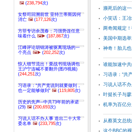
🖼️
(
238,794
次)
濒死后的这一
女祭司回溯前世 亚特兰蒂斯因何
小笑话：王冶
消亡
🖼️
(
177,126
次)
两奇闻规定！
方菲专访余茂春：习强势连任意
味着什么
🖼️▶️
(
187,867
次)
美国中期选举
江峰评论胡锦涛被驱离现场的一
神奇！胎儿也
个亮点
🖼️▶️
(
202,252
次)
惊人细节流出！栗战书现场调包
谁能加速中共
王沪宁连喊不要翻开(图/9视频)
(
244,251
次)
习语录：“共
习说人话不办
习语录：“共产党说到就要做到，
也一定能够做到”
🖼️
(
119,805
次)
叶挺长子与廖
历史的先声─中共73年前的承诺
机率为百亿分
(29)
🖼️
(
200,693
次)
习说人话不办人事 造出二十大常
从蔡英文总统
委名单
🖼️
(
233,795
次)
这个BBC的