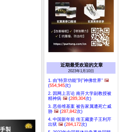
近期最受欢迎的文章
2023年1月10日
1. 由"特异功能"到"神佛世界"
🖼️
(
554,945
次)
2. 因网上言论 南开大学副教授被
精神病
🖼️
(
289,304
次)
3. 恶俗维基案 被告家属遭死亡威
胁
🖼️
(
287,842
次)
4. 中国新年前 传王藏妻子王利芹
出狱
🖼️
(
284,172
次)