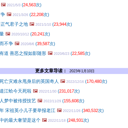
🖼️
(
24,563
次)
2021/5/3
所争
🖼️
(
22,208
次)
2021/3/26
开正气君子之地
🖼️
(
23,944
次)
2021/1/10
量
🖼️
(
20,241
次)
2020/10/12
而不争
🖼️
(
39,587
次)
2020/8/6
有道 善恶之报如影随形
🖼️
(
22,585
次)
2020/6/23
更多文章导读：
2023年1月10日
死亡灾难永甩身后的英国奇人
🖼️
(
170,480
次)
2022/12/16
道江蛤今天死啦
🖼️
(
231,017
次)
2022/11/30
人梦中被传授技艺
🖼️
(
155,608
次)
2022/11/29
年 宋祖英小儿子要举报老江
🖼️
(
340,532
次)
2022/11/26
中的最大奢望是这个
🖼️
(
248,931
次)
2022/11/18