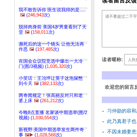
读者留言反馈
我不敢告诉你 医生说我得的是.....
🖼️
(
246,943
次)
脱掉肉身前 美国4岁男童看到了天
堂
🖼️
(
158,011
次)
濒死后的这一个镜头 让他无法再
作恶
🖼️
(
197,485
次)
读者暱称:
在国会众议院竞选中爆出一大冷
门(图/3视频) (
1,035,320
次)
小笑话：王冶坪让英子这泡屎憋
到今天
🖼️
(
382,133
次)
欢迎您的留言
两奇闻规定！张高丽反对只和老
婆上床
🖼️
(
261,212
次)
习仲勋的容和
今晚8点直播 名家谈中期选举(图/2
视频) (
1,030,554
次)
此乃真君子也
新视野:美国中期选举发生两件奇
不因未婚妻患
事
🖼️▶️
(
1,028,568
次)