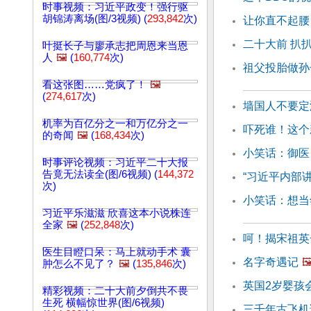
时事视频：习近平政变！强行驱
胡锦涛离场(图/3视频) (
293,842
次)
让你直不起腰
二十大前 扒
叶挺长子与廖承志把周恩来当恩
人
🖼️
(
160,774
次)
祖父投胎做孙
看这张图……党疯了！
🖼️
(
274,617
次)
墙国人不要定
机率为百亿分之一和万亿分之一
吓死谁！这个
的奇闻
🖼️
(
168,434
次)
小笑话：御医
时事评论视频：习近平二十大报
告竟无法读全(图/6视频) (
144,372
“习近平内部讲
次)
小笑话：想当
习近平乐滋滋 欣喜这本小说株连
全家
🖼️
(
252,848
次)
呵！揭宋祖英
医生目瞪口呆：马上就动手术 囊
名字奇遇记
🖼
肿怎么不见了？
🖼️
(
135,846
次)
英国2岁婴孩
精彩视频：二十大前夕倒共不畏
生死 横幅惊世界(图/6视频)
三千年古飞机