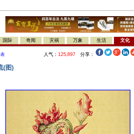
国际
奇闻
灾祸
万象
生活
文化
人气：
125,897
分享：
发表
(图)