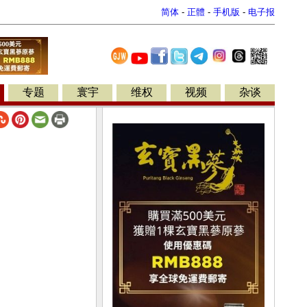
简体
-
正體
-
手机版
-
电子报
专题
寰宇
维权
视频
杂谈