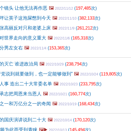
个镜头 让他无法再作恶
🖼️
(
197,485
次)
2022/11/12
坪让英子这泡屎憋到今天
🖼️
(
382,133
次)
2022/11/10
张高丽反对只和老婆上床
🖼️
(
261,212
次)
2022/11/9
对世界走向的意义重大
🖼️
(
165,318
次)
2022/11/6
分男左女右
🖼️
(
153,365
次)
2022/11/4
的灭亡 谁进政治局
🖼️
(
238,794
次)
2022/10/29
产党说到就要做到，也一定能够做到”
🖼️
(
119,805
次)
2022/10/24
人事 造出二十大常委名单
🖼️
(
233,795
次)
2022/10/23
承志把周恩来当恩人
🖼️
(
160,774
次)
2022/10/21
之一和万亿分之一的奇闻
🖼️
(
168,434
次)
2022/10/19
的国庆演讲说到二十大
🖼️
(
170,120
次)
2022/10/14
视频为此而受到青睐
🖼️▶️
(
145,494
次)
2022/10/13