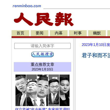
首页
要闻
内幕
时事
幽默
2023年1月10日
君子和而不流
重点推荐文章
2023年1月10日
赵立坚被“坐冷板凳” 专家揭其调职