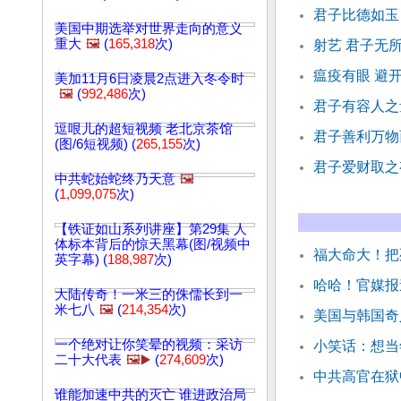
君子比德如玉
美国中期选举对世界走向的意义
重大
🖼️
(
165,318
次)
射艺 君子无
瘟疫有眼 避
美加11月6日凌晨2点进入冬令时
🖼️
(
992,486
次)
君子有容人之
逗哏儿的超短视频 老北京茶馆
君子善利万物
(图/6短视频) (
265,155
次)
君子爱财取之
中共蛇始蛇终乃天意
🖼️
(
1,099,075
次)
【铁证如山系列讲座】第29集 人
体标本背后的惊天黑幕(图/视频中
福大命大！把
英字幕) (
188,987
次)
哈哈！官媒报
大陆传奇！一米三的侏儒长到一
米七八
🖼️
(
214,354
次)
美国与韩国奇
一个绝对让你笑晕的视频：采访
小笑话：想当
二十大代表
🖼️▶️
(
274,609
次)
中共高官在狱
谁能加速中共的灭亡 谁进政治局