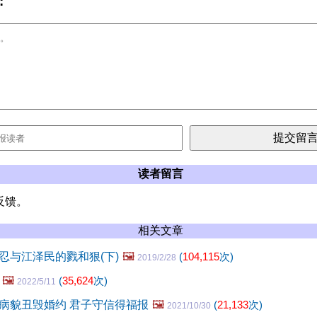
:
读者留言
反馈。
相关文章
忍与江泽民的戮和狠(下)
🖼️
(
104,115
次)
2019/2/28
🖼️
(
35,624
次)
2022/5/11
病貌丑毁婚约 君子守信得福报
🖼️
(
21,133
次)
2021/10/30