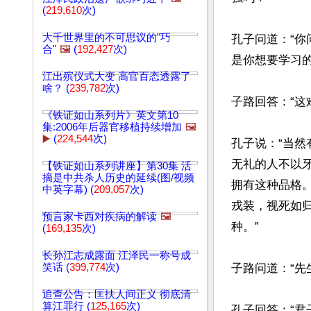
(
219,610
次)
大千世界里的不可思议的"巧
孔子问道：“
合"
🖼️
(
192,427
次)
是你想要学习的
江出殡仪式大变 高官百态透露了
啥？ (
239,782
次)
子路回答：“这
《铁证如山系列片》英文第10
集:2006年后器官移植持续增加
🖼️
▶️
(
224,544
次)
孔子说：“当
无礼的人不以
【铁证如山系列讲座】第30集 活
摘是中共杀人历史的延续(图/视频
拥有这种品格
中英字幕) (
209,057
次)
戎装，视死如
预言家卡西对疾病的解读
🖼️
种。”

(
169,135
次)
长孙江志成露面 江泽民一称号成
笑话 (
399,774
次)
子路问道：“先
追查公告：匡扶人间正义 彻底清
算江罪行 (
125,165
次)
孔子回答：“