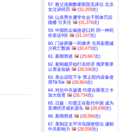
57. 救父连跑数家医院无床位 北京
女泣诉经历
🖼️
(
32,259
次)
58. 山东男生遭学生会干部体罚后
跳楼 引关注
🖼️
(
31,376
次)
59. 中国民众疯抢进口药 同一种药
价差达9倍
🖼️
(
31,147
次)
60. 门诊挤爆一药难求 当局妄图减
少死亡数据
🖼️
(
30,479
次)
61. 新闻简述
🖼️
(
29,667
次)
62. 新制裁开始打击经济 俄罗斯承
认资金短缺
🖼️
(
28,936
次)
63. 美众议院下令 禁止院内设备使
用TikTok
🖼️
(
28,864
次)
64. 对抗中共渗透 印度在斯里兰卡
加大投资
🖼️
(
28,734
次)
65. 日媒：印度正在取代中国 成为
亚洲经济成长源头
🖼️
(
28,698
次)
66. 新闻简述
🖼️
(
28,566
次)
67. 美制定太平洋岛国使馆法 遏制
中共影响力
🖼️
(
28,556
次)