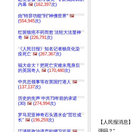
内幕
🖼️
(
162,397
次)
由"特异功能"到"神佛世界"
🖼️
(
554,945
次)
红斑狼疮不药而愈 法轮大法显神
奇
🖼️
(
226,791
次)
《人民日报》知名记者杨良化染
疫死亡
🖼️
(
267,367
次)
福大命大！把死亡灾难永甩身后
的英国奇人
🖼️
(
170,480
次)
中共总领事等在英国打港人
🖼️
(
137,137
次)
历史的先声 中共73年前的承诺
(30)
🖼️
(
274,994
次)
罗马尼亚神奇石头遇水会"茁壮成
长"
🖼️
(
196,259
次)
【人民报消息
强吗？”

江泽民政治遗产欲绑习近平
🖼️