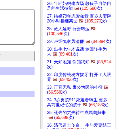
26. 年轻妈妈建农场 教孩子自给自
足的生活技能
🖼️
(
105,580
次)
27. 结婚79年恩爱如昔 百岁夫妻隔
20小时相继离世
🖼️
(
105,270
次)
28. 救人延寿 行善转运
🖼️
(
100,546
次)
29. 卢怀慎家风清廉
🖼️
(
94,884
次)
30. 出生七年才说话 轮回转生为一
人
🖼️
(
89,401
次)
31. 天知地知 你知我知
🖼️
(
88,924
次)
32. 印度传统秘方拔牙 打开了人眼
界
🖼️
(
69,496
次)
33. 正直无私 秉公为民的杜衍
🖼️
(
66,568
次)
34. 3岁男孩911死难者转生 更多
具前世记忆的孩子
🖼️
(
66,183
次)
35. 死去的丈夫转生成鹦鹉归来
🖼️
(
65,698
次)
36. 清代进士传奇 一生与爱妻结三