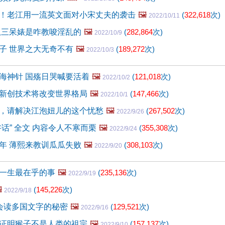
！老江用一流英文面对小宋丈夫的袭击
🖼️
(
322,618
次)
2022/10/11
扒三呆婊是咋教唆淫乱的
🖼️
(
282,864
次)
2022/10/9
子 世界之大无奇不有
🖼️
(
189,272
次)
2022/10/3
海神针 国殇日哭喊要活着
🖼️
(
121,018
次)
2022/10/2
新创技术将改变世界格局
🖼️
(
147,466
次)
2022/10/1
，请解决江泡妞儿的这个忧愁
🖼️
(
267,502
次)
2022/9/26
话” 全文 内容令人不寒而栗
🖼️
(
355,308
次)
2022/9/24
年 薄熙来教训瓜瓜失败
🖼️
(
308,103
次)
2022/9/20
一生最在乎的事
🖼️
(
235,136
次)
2022/9/19
️
(
145,226
次)
2022/9/18
会读多国文字的秘密
🖼️
(
129,521
次)
2022/9/16
证明猴子不是人类的祖宗
🖼️
(
157,137
次)
2022/9/10