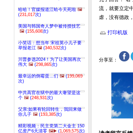
流，就要立定
哈哈！官媒报道江蛤今天死啦
🖼️
(
231,017
次)
虐，没有德政
文章网址: http://w
美国与韩国奇人梦中被传授技艺
🖼️
(
155,608
次)
打印机版
小笑话：想当年 宋祖英小儿子要
举报老江
🖼️
(
340,532
次)
川普参选2024！为了让美国再次
分享至：
伟大
🖼️
(
298,865
次)
最幸运的倒霉蛋…们
🖼️
(
199,069
次)
中共高官在狱中的最大奢望是这
个
🖼️
(
248,931
次)
父亲:如果有轮回转生，我回来做
你儿子
🖼️
(
193,385
次)
精彩视频：民主党第二大金主 150
亿资产6天清零
🖼️▶️
(
1,069,575
次)