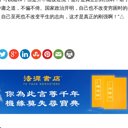
中庸之道，不偏不倚。国家政治开明，自己也不改变穷困时的
，自己至死也不改变平生的志向，这才是真正的刚强啊！”△
ww.renminbao.com/rmb/articles/2023/1/10/75426.html