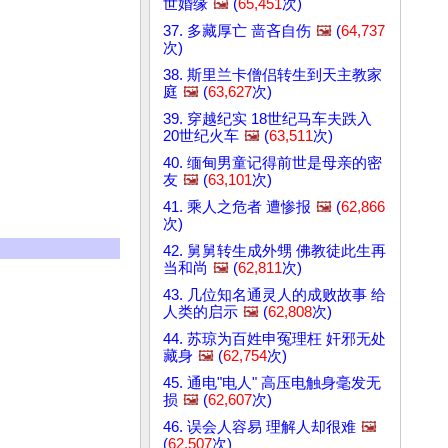
世婚缘
🖼️
(
65,451
次)
37. 多藏厚亡 啬吝自伤
🖼️
(
64,737
次)
38. 斯里兰卡僧侣转生到天主教家
庭
🖼️
(
63,627
次)
39. 穿越纪实 18世纪马车夫跌入
20世纪火车
🖼️
(
63,511
次)
40. 缅甸男童记得前世是母亲的密
友
🖼️
(
63,101
次)
41. 乘人之危者 遭惨报
🖼️
(
62,866
次)
42. 舅舅转生成外甥 佛教徒此生再
当和尚
🖼️
(
62,811
次)
43. 几位知名通灵人的成败故事 给
人类的启示
🖼️
(
62,808
次)
44. 苏琼为百姓申冤理枉 奸邪无处
藏身
🖼️
(
62,754
次)
45. 通电"电人" 高压电触身毫发无
损
🖼️
(
62,607
次)
46. 误会人容易 理解人却很难
🖼️
(
62,507
次)