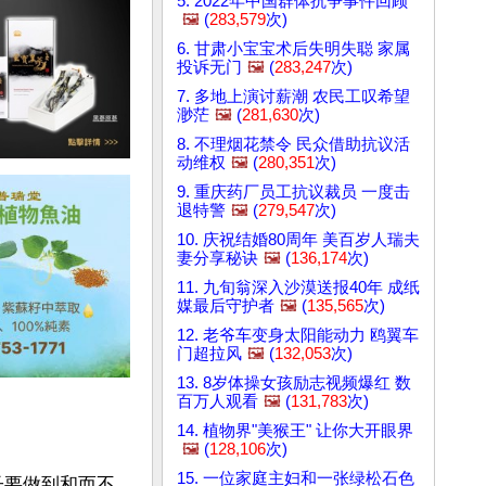
5. 2022年中国群体抗争事件回顾
🖼️
(
283,579
次)
6. 甘肃小宝宝术后失明失聪 家属
投诉无门
🖼️
(
283,247
次)
7. 多地上演讨薪潮 农民工叹希望
渺茫
🖼️
(
281,630
次)
8. 不理烟花禁令 民众借助抗议活
动维权
🖼️
(
280,351
次)
9. 重庆药厂员工抗议裁员 一度击
退特警
🖼️
(
279,547
次)
10. 庆祝结婚80周年 美百岁人瑞夫
妻分享秘诀
🖼️
(
136,174
次)
11. 九旬翁深入沙漠送报40年 成纸
媒最后守护者
🖼️
(
135,565
次)
12. 老爷车变身太阳能动力 鸥翼车
门超拉风
🖼️
(
132,053
次)
13. 8岁体操女孩励志视频爆红 数
百万人观看
🖼️
(
131,783
次)
14. 植物界"美猴王" 让你大开眼界
🖼️
(
128,106
次)
15. 一位家庭主妇和一张绿松石色
子要做到和而不