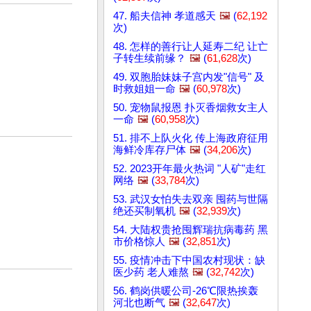
47. 船夫信神 孝道感天
🖼️
(
62,192
次)
48. 怎样的善行让人延寿二纪 让亡
子转生续前缘？
🖼️
(
61,628
次)
49. 双胞胎妹妹子宫内发"信号" 及
时救姐姐一命
🖼️
(
60,978
次)
50. 宠物鼠报恩 扑灭香烟救女主人
一命
🖼️
(
60,958
次)
51. 排不上队火化 传上海政府征用
海鲜冷库存尸体
🖼️
(
34,206
次)
52. 2023开年最火热词 "人矿"走红
网络
🖼️
(
33,784
次)
53. 武汉女怕失去双亲 囤药与世隔
绝还买制氧机
🖼️
(
32,939
次)
54. 大陆权贵抢囤辉瑞抗病毒药 黑
市价格惊人
🖼️
(
32,851
次)
55. 疫情冲击下中国农村现状：缺
医少药 老人难熬
🖼️
(
32,742
次)
56. 鹤岗供暖公司-26℃限热挨轰
河北也断气
🖼️
(
32,647
次)