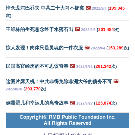
悼念戈尔巴乔夫 中共二十大习不挪窝
🖼️
(
195,345
2022/9/7
次)
王维林的生死悬念终于水落石出
🖼️
(
201,484
次)
2022/9/6
惊人发现！肉体只是灵魂的一件衣服
🖼️
(
153,289
次)
2022/9/4
民国高官经历的不可思议奇事
🖼️
(
201,342
次)
2022/8/31
这图片露天机！中共非得免除非洲大爷的债务不可
🖼️
(
293,770
次)
2022/8/28
倒霉蛋儿和幸运儿的离奇故事
🖼️
(
125,874
次)
2022/8/27
Copyright© RMB Public Foundation Inc.
All Rights Reserved