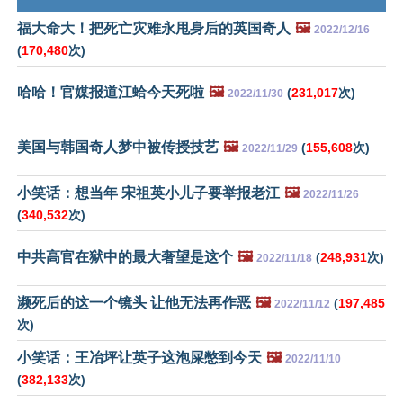
福大命大！把死亡灾难永甩身后的英国奇人
🖼️
2022/12/16
(
170,480
次)
哈哈！官媒报道江蛤今天死啦
🖼️
(
231,017
次)
2022/11/30
美国与韩国奇人梦中被传授技艺
🖼️
(
155,608
次)
2022/11/29
小笑话：想当年 宋祖英小儿子要举报老江
🖼️
2022/11/26
(
340,532
次)
中共高官在狱中的最大奢望是这个
🖼️
(
248,931
次)
2022/11/18
濒死后的这一个镜头 让他无法再作恶
🖼️
(
197,485
2022/11/12
次)
小笑话：王冶坪让英子这泡屎憋到今天
🖼️
2022/11/10
(
382,133
次)