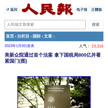
↺ 返回 
电子报
正體版
首页
分栏目
国际
文章
›
›
›
：
2023年1月9日
发表
人气：
23,316
美新众院通过首个法案 拿下国税局800亿并看
紧国门(图)