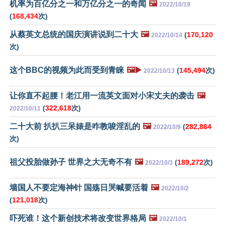
机率为百亿分之一和万亿分之一的奇闻
🖼️
2022/10/19
(
168,434
次)
从蔡英文总统的国庆演讲说到二十大
🖼️
(
170,120
2022/10/14
次)
这个BBC的视频为此而受到青睐
🖼️▶️
(
145,494
次)
2022/10/13
让你直不起腰！老江用一流英文面对小宋丈夫的袭击
🖼️
(
322,618
次)
2022/10/11
二十大前 扒扒三呆婊是咋教唆淫乱的
🖼️
(
282,864
2022/10/9
次)
祖父投胎做孙子 世界之大无奇不有
🖼️
(
189,272
次)
2022/10/3
墙国人不要定海神针 国殇日哭喊要活着
🖼️
2022/10/2
(
121,018
次)
吓死谁！这个新创技术将改变世界格局
🖼️
2022/10/1