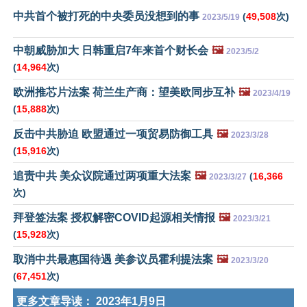
中共首个被打死的中央委员没想到的事
(
49,508
次)
2023/5/19
中朝威胁加大 日韩重启7年来首个财长会
🖼️
2023/5/2
(
14,964
次)
欧洲推芯片法案 荷兰生产商：望美欧同步互补
🖼️
2023/4/19
(
15,888
次)
反击中共胁迫 欧盟通过一项贸易防御工具
🖼️
2023/3/28
(
15,916
次)
追责中共 美众议院通过两项重大法案
🖼️
(
16,366
2023/3/27
次)
拜登签法案 授权解密COVID起源相关情报
🖼️
2023/3/21
(
15,928
次)
取消中共最惠国待遇 美参议员霍利提法案
🖼️
2023/3/20
(
67,451
次)
更多文章导读：
2023年1月9日