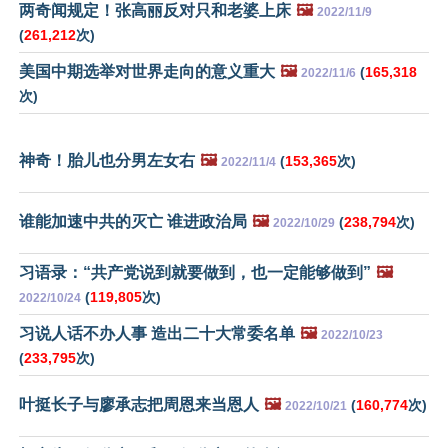
两奇闻规定！张高丽反对只和老婆上床
🖼️
2022/11/9
(
261,212
次)
美国中期选举对世界走向的意义重大
🖼️
(
165,318
2022/11/6
次)
神奇！胎儿也分男左女右
🖼️
(
153,365
次)
2022/11/4
谁能加速中共的灭亡 谁进政治局
🖼️
(
238,794
次)
2022/10/29
习语录：“共产党说到就要做到，也一定能够做到”
🖼️
(
119,805
次)
2022/10/24
习说人话不办人事 造出二十大常委名单
🖼️
2022/10/23
(
233,795
次)
叶挺长子与廖承志把周恩来当恩人
🖼️
(
160,774
次)
2022/10/21