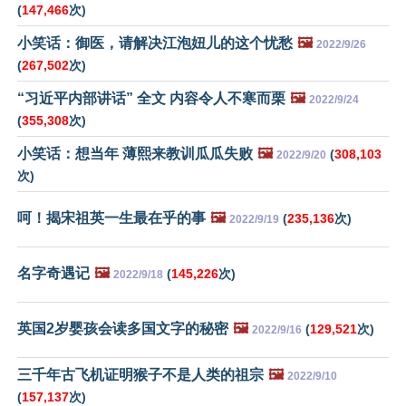
(
147,466
次)
小笑话：御医，请解决江泡妞儿的这个忧愁
🖼️
2022/9/26
(
267,502
次)
“习近平内部讲话” 全文 内容令人不寒而栗
🖼️
2022/9/24
(
355,308
次)
小笑话：想当年 薄熙来教训瓜瓜失败
🖼️
(
308,103
2022/9/20
次)
呵！揭宋祖英一生最在乎的事
🖼️
(
235,136
次)
2022/9/19
名字奇遇记
🖼️
(
145,226
次)
2022/9/18
英国2岁婴孩会读多国文字的秘密
🖼️
(
129,521
次)
2022/9/16
三千年古飞机证明猴子不是人类的祖宗
🖼️
2022/9/10
(
157,137
次)