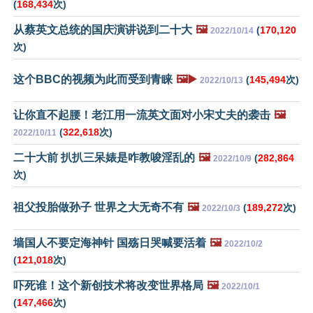
(
168,434
次)
从蔡英文总统的国庆演讲说到二十大
🖼️
(
170,120
2022/10/14
次)
这个BBC的视频为此而受到青睐
🖼️▶️
(
145,494
次)
2022/10/13
让你直不起腰！老江用一流英文面对小宋丈夫的袭击
🖼️
(
322,618
次)
2022/10/11
二十大前 扒扒三呆婊是咋教唆淫乱的
🖼️
(
282,864
2022/10/9
次)
祖父投胎做孙子 世界之大无奇不有
🖼️
(
189,272
次)
2022/10/3
墙国人不要定海神针 国殇日哭喊要活着
🖼️
2022/10/2
(
121,018
次)
吓死谁！这个新创技术将改变世界格局
🖼️
2022/10/1
(
147,466
次)