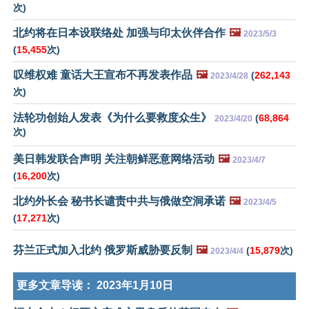
次)
北约将在日本设联络处 加强与印太伙伴合作
🖼️
2023/5/3
(
15,455
次)
叹维权难 童话大王宣布不再发表作品
🖼️
(
262,143
2023/4/28
次)
法轮功创始人发表《为什么要救度众生》
(
68,864
2023/4/20
次)
美日韩发联合声明 关注朝鲜恶意网络活动
🖼️
2023/4/7
(
16,200
次)
北约外长会 秘书长谴责中共与俄做空洞承诺
🖼️
2023/4/5
(
17,271
次)
芬兰正式加入北约 俄罗斯威胁要反制
🖼️
(
15,879
次)
2023/4/4
更多文章导读：
2023年1月10日