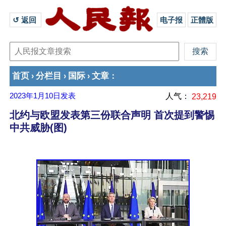
↺ 返回 
电子报
正體版
首页
分栏目
国际
文章
›
›
›
：
2023年1月10日
发表
人气：
23,219
北约与欧盟发表第三份联合声明 首次提到警惕
中共威胁(图)