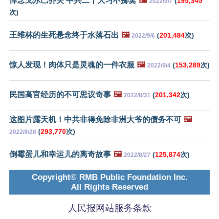
悼念戈尔巴乔夫 中共二十大习不挪窝
🖼️
(
195,345
2022/9/7
次)
王维林的生死悬念终于水落石出
🖼️
(
201,484
次)
2022/9/6
惊人发现！肉体只是灵魂的一件衣服
🖼️
(
153,289
次)
2022/9/4
民国高官经历的不可思议奇事
🖼️
(
201,342
次)
2022/8/31
这图片露天机！中共非得免除非洲大爷的债务不可
🖼️
(
293,770
次)
2022/8/28
倒霉蛋儿和幸运儿的离奇故事
🖼️
(
125,874
次)
2022/8/27
Copyright© RMB Public Foundation Inc.
All Rights Reserved
人民报网站服务条款