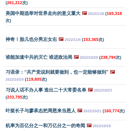
(
261,212
次)
美国中期选举对世界走向的意义重大
🖼️
(
165,318
2022/11/6
次)
神奇！胎儿也分男左女右
🖼️
(
153,365
次)
2022/11/4
谁能加速中共的灭亡 谁进政治局
🖼️
(
238,794
次)
2022/10/29
习语录：“共产党说到就要做到，也一定能够做到”
🖼️
(
119,805
次)
2022/10/24
习说人话不办人事 造出二十大常委名单
🖼️
2022/10/23
(
233,795
次)
叶挺长子与廖承志把周恩来当恩人
🖼️
(
160,774
次)
2022/10/21
机率为百亿分之一和万亿分之一的奇闻
🖼️
2022/10/19