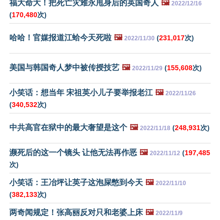
福大命大！把死亡灾难永甩身后的英国奇人
🖼️
2022/12/16
(
170,480
次)
哈哈！官媒报道江蛤今天死啦
🖼️
(
231,017
次)
2022/11/30
美国与韩国奇人梦中被传授技艺
🖼️
(
155,608
次)
2022/11/29
小笑话：想当年 宋祖英小儿子要举报老江
🖼️
2022/11/26
(
340,532
次)
中共高官在狱中的最大奢望是这个
🖼️
(
248,931
次)
2022/11/18
濒死后的这一个镜头 让他无法再作恶
🖼️
(
197,485
2022/11/12
次)
小笑话：王冶坪让英子这泡屎憋到今天
🖼️
2022/11/10
(
382,133
次)
两奇闻规定！张高丽反对只和老婆上床
🖼️
2022/11/9