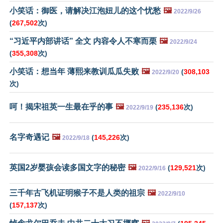
小笑话：御医，请解决江泡妞儿的这个忧愁
🖼️
2022/9/26
(
267,502
次)
“习近平内部讲话” 全文 内容令人不寒而栗
🖼️
2022/9/24
(
355,308
次)
小笑话：想当年 薄熙来教训瓜瓜失败
🖼️
(
308,103
2022/9/20
次)
呵！揭宋祖英一生最在乎的事
🖼️
(
235,136
次)
2022/9/19
名字奇遇记
🖼️
(
145,226
次)
2022/9/18
英国2岁婴孩会读多国文字的秘密
🖼️
(
129,521
次)
2022/9/16
三千年古飞机证明猴子不是人类的祖宗
🖼️
2022/9/10
(
157,137
次)