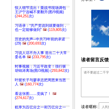
惊人细节流出！栗战书现场调包
王沪宁连喊不要翻开(图/9视频)
(
244,251
次)
习语录：“共产党说到就要做到，
也一定能够做到”
🖼️
(
119,805
次)
历史的先声─中共73年前的承诺
(29)
🖼️
(
200,693
次)
习说人话不办人事 造出二十大常
委名单
🖼️
(
233,795
次)
读者留言反馈
时事视频：习近平政变！强行驱
胡锦涛离场(图/3视频) (
293,842
次)
叶挺长子与廖承志把周恩来当恩
人
🖼️
(
160,774
次)
看这张图……党疯了！
🖼️
(
274,617
次)
读者暱称:
机率为百亿分之一和万亿分之一