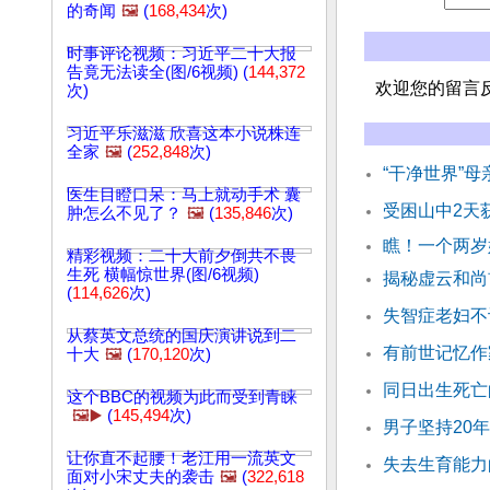
的奇闻
🖼️
(
168,434
次)
时事评论视频：习近平二十大报
告竟无法读全(图/6视频) (
144,372
欢迎您的留言
次)
习近平乐滋滋 欣喜这本小说株连
全家
🖼️
(
252,848
次)
“干净世界”
医生目瞪口呆：马上就动手术 囊
受困山中2天
肿怎么不见了？
🖼️
(
135,846
次)
瞧！一个两岁
精彩视频：二十大前夕倒共不畏
生死 横幅惊世界(图/6视频)
揭秘虚云和尚
(
114,626
次)
失智症老妇不
从蔡英文总统的国庆演讲说到二
有前世记忆作
十大
🖼️
(
170,120
次)
同日出生死亡
这个BBC的视频为此而受到青睐
🖼️▶️
(
145,494
次)
男子坚持20
让你直不起腰！老江用一流英文
失去生育能力
面对小宋丈夫的袭击
🖼️
(
322,618