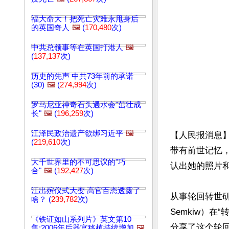
福大命大！把死亡灾难永甩身后
的英国奇人
🖼️
(
170,480
次)
中共总领事等在英国打港人
🖼️
(
137,137
次)
历史的先声 中共73年前的承诺
(30)
🖼️
(
274,994
次)
罗马尼亚神奇石头遇水会"茁壮成
长"
🖼️
(
196,259
次)
江泽民政治遗产欲绑习近平
🖼️
【人民报消息
(
219,610
次)
带有前世记忆
大千世界里的不可思议的"巧
认出她的照片和
合"
🖼️
(
192,427
次)
江出殡仪式大变 高官百态透露了
从事轮回转世研究
啥？ (
239,782
次)
Semkiw）在“转
《铁证如山系列片》英文第10
分享了这个轮回
集:2006年后器官移植持续增加
🖼️