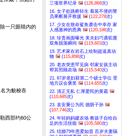
三项世界纪录
🖼️
(
126,868
次)
16. 女子欲跳桥轻生 着装不便的警
员果断展开救援
🖼️
(
122,278
次)
17. 少女在致命鲨鱼袭击中幸存 家
移除一只眼睛内的
人感激神的恩典
🖼️
(
120,186
次)
18. 珍贵画面曝光 美夫妇巧遇驼鹿
双角脱落瞬间
🖼️
(
119,603
次)
19. 艺术家在岩石上绘制超逼真动
物
🖼️
(
115,898
次)
20. 老农突患罕见病 邻家女孩主动
帮其照顾农场
🖼️
(
115,540
次)
21. 87岁老妇获第二个硕士学位 受
地方议会褒奖
🖼️
(
114,655
次)
取名为貌梭吞
22. 清正无私 仁厚爱民的黄霸
🖼️
(
110,685
次)
23. 袁安秉公为民 德荫子孙
🖼️
(
107,746
次)
勒西部约60公
24. 年轻妈妈建农场 教孩子自给自
足的生活技能
🖼️
(
105,580
次)
25. 结婚79年恩爱如昔 百岁夫妻隔