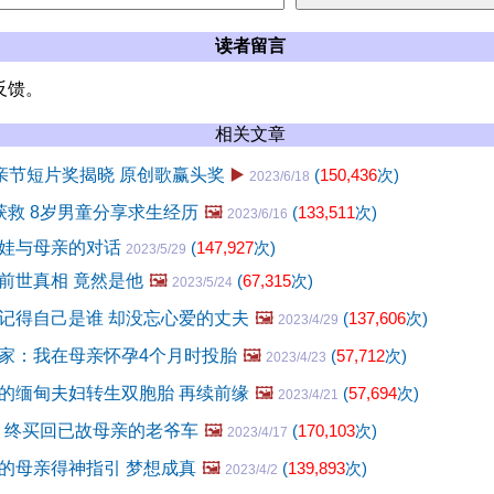
读者留言
反馈。
相关文章
母亲节短片奖揭晓 原创歌赢头奖
▶️
(
150,436
次)
2023/6/18
获救 8岁男童分享求生经历
🖼️
(
133,511
次)
2023/6/16
娃与母亲的对话
(
147,927
次)
2023/5/29
前世真相 竟然是他
🖼️
(
67,315
次)
2023/5/24
记得自己是谁 却没忘心爱的丈夫
🖼️
(
137,606
次)
2023/4/29
家：我在母亲怀孕4个月时投胎
🖼️
(
57,712
次)
2023/4/23
的缅甸夫妇转生双胞胎 再续前缘
🖼️
(
57,694
次)
2023/4/21
年 终买回已故母亲的老爷车
🖼️
(
170,103
次)
2023/4/17
的母亲得神指引 梦想成真
🖼️
(
139,893
次)
2023/4/2