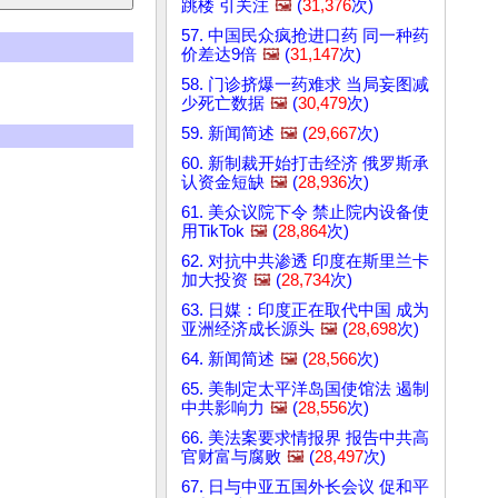
跳楼 引关注
🖼️
(
31,376
次)
57. 中国民众疯抢进口药 同一种药
价差达9倍
🖼️
(
31,147
次)
58. 门诊挤爆一药难求 当局妄图减
少死亡数据
🖼️
(
30,479
次)
59. 新闻简述
🖼️
(
29,667
次)
60. 新制裁开始打击经济 俄罗斯承
认资金短缺
🖼️
(
28,936
次)
61. 美众议院下令 禁止院内设备使
用TikTok
🖼️
(
28,864
次)
62. 对抗中共渗透 印度在斯里兰卡
加大投资
🖼️
(
28,734
次)
63. 日媒：印度正在取代中国 成为
亚洲经济成长源头
🖼️
(
28,698
次)
64. 新闻简述
🖼️
(
28,566
次)
65. 美制定太平洋岛国使馆法 遏制
中共影响力
🖼️
(
28,556
次)
66. 美法案要求情报界 报告中共高
官财富与腐败
🖼️
(
28,497
次)
67. 日与中亚五国外长会议 促和平