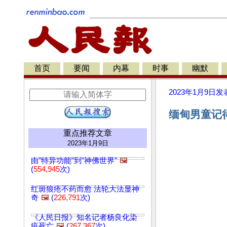
首页
要闻
内幕
时事
幽默
2023年1月9日
发
缅甸男童记
重点推荐文章
2023年1月9日
由"特异功能"到"神佛世界"
🖼️
(
554,945
次)
红斑狼疮不药而愈 法轮大法显神
奇
🖼️
(
226,791
次)
《人民日报》知名记者杨良化染
疫死亡
🖼️
(
267,367
次)