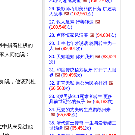
20小时相继离世
🖼️
(
105,270
次)
26. 摄影师巧用美丽的日落 讲述动
人故事
🖼️
(
102,951
次)
27. 救人延寿 行善转运
🖼️
(
100,546
次)
28. 卢怀慎家风清廉
🖼️
(
94,884
次)
29. 出生七年才说话 轮回转生为一
用手指着杜梭的
人
🖼️
(
89,401
次)
家人问他说：
30. 天知地知 你知我知
🖼️
(
88,924
次)
31. 印度传统秘方拔牙 打开了人眼
界
🖼️
(
69,496
次)
比如说，他谈到杜
32. 正直无私 秉公为民的杜衍
🖼️
(
66,568
次)
33. 3岁男孩911死难者转生 更多
具前世记忆的孩子
🖼️
(
66,183
次)
34. 死去的丈夫转生成鹦鹉归来
🖼️
(
65,698
次)
35. 清代进士传奇 一生与爱妻结三
生中从未见过他
世婚缘
🖼️
(
65,451
次)