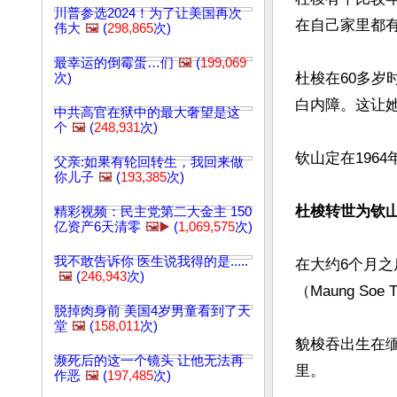
川普参选2024！为了让美国再次
在自己家里都有
伟大
🖼️
(
298,865
次)
最幸运的倒霉蛋…们
🖼️
(
199,069
杜梭在60多岁
次)
白内障。这让她
中共高官在狱中的最大奢望是这
个
🖼️
(
248,931
次)
钦山定在1964
父亲:如果有轮回转生，我回来做
你儿子
🖼️
(
193,385
次)
杜梭转世为钦
精彩视频：民主党第二大金主 150
亿资产6天清零
🖼️▶️
(
1,069,575
次)
我不敢告诉你 医生说我得的是.....
在大约6个月之
🖼️
(
246,943
次)
（Maung Soe 
脱掉肉身前 美国4岁男童看到了天
堂
🖼️
(
158,011
次)
貌梭吞出生在缅
濒死后的这一个镜头 让他无法再
里。

作恶
🖼️
(
197,485
次)