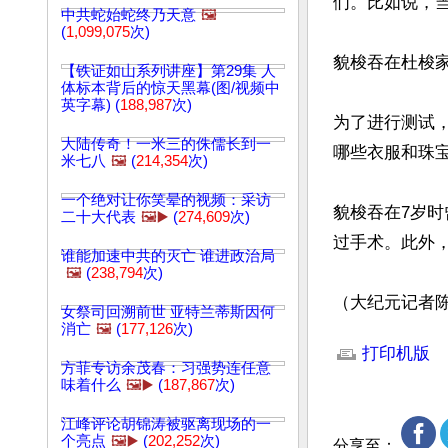
们。比如说，
中共蛇始蛇终乃天意
🖼️
(
1,099,075
次)
貌梭吞在杜梭
【铁证如山系列讲座】第29集 人
体标本背后的惊天黑幕(图/视频中
英字幕) (
188,987
次)
为了进行测试
大陆传奇！一米三的侏儒长到一
哪些衣服和珠宝
米七八
🖼️
(
214,354
次)
一个绝对让你笑晕的视频：采访
貌梭吞在7岁
二十大代表
🖼️▶️
(
274,609
次)
过手术。此外
谁能加速中共的灭亡 谁进政治局
🖼️
(
238,794
次)
（大纪元记者
女祭司回溯前世 亚特兰蒂斯因何
文章网址: http://w
消亡
🖼️
(
177,126
次)
打印机版
方菲专访余茂春：习强势连任意
味着什么
🖼️▶️
(
187,867
次)
江峰评论胡锦涛被驱离现场的一
个亮点
🖼️▶️
(
202,252
次)
分享至：