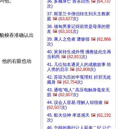
他。

36. 多藏厚亡 啬吝自伤
🖼️
(
64,737
次)
37. 斯里兰卡僧侣转生到天主教家
庭
🖼️
(
63,627
次)
38. 缅甸男童记得前世是母亲的密
友
🖼️
(
63,101
次)
貌梭吞准确认出
39. 乘人之危者 遭惨报
🖼️
(
62,866
次)
40. 舅舅转生成外甥 佛教徒此生再
当和尚
🖼️
(
62,811
次)
，他的右眼也动
41. 几位知名通灵人的成败故事 给
人类的启示
🖼️
(
62,808
次)
42. 苏琼为百姓申冤理枉 奸邪无处
藏身
🖼️
(
62,754
次)
43. 通电"电人" 高压电触身毫发无
损
🖼️
(
62,607
次)
44. 误会人容易 理解人却很难
🖼️
(
62,507
次)
45. 船夫信神 孝道感天
🖼️
(
62,192
次)
46. 怎样的善行让人延寿二纪 让亡