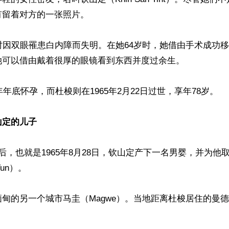
留着对方的一张照片。

时因双眼罹患白内障而失明。在她64岁时，她借由手术成功
可以借由戴着很厚的眼镜看到东西并度过余生。

年年底怀孕，而杜梭则在1965年2月22日过世，享年78岁。

山定的儿子
后，也就是1965年8月28日，钦山定产下一名男婴，并为他
Tun）。

甸的另一个城市马圭（Magwe）。当地距离杜梭居住的曼德