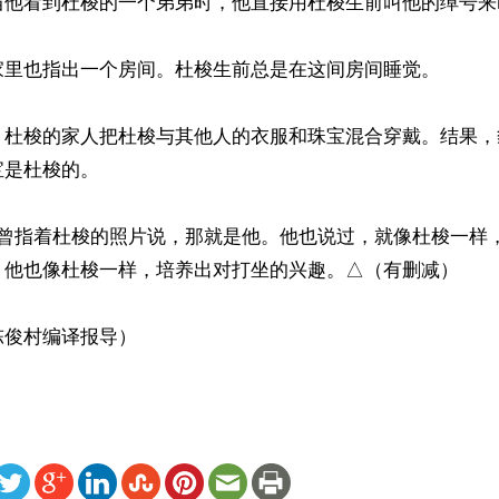
当他看到杜梭的一个弟弟时，他直接用杜梭生前叫他的绰号来叫
家里也指出一个房间。杜梭生前总是在这间房间睡觉。

，杜梭的家人把杜梭与其他人的衣服和珠宝混合穿戴。结果，
是杜梭的。

时曾指着杜梭的照片说，那就是他。他也说过，就像杜梭一样
，他也像杜梭一样，培养出对打坐的兴趣。△（有删减）

陈俊村编译报导）
ww.renminbao.com/rmb/articles/2023/1/9/75410.html