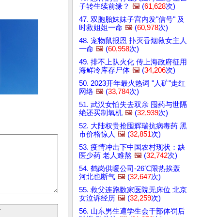
子转生续前缘？
🖼️
(
61,628
次)
47. 双胞胎妹妹子宫内发"信号" 及
时救姐姐一命
🖼️
(
60,978
次)
48. 宠物鼠报恩 扑灭香烟救女主人
一命
🖼️
(
60,958
次)
49. 排不上队火化 传上海政府征用
海鲜冷库存尸体
🖼️
(
34,206
次)
50. 2023开年最火热词 "人矿"走红
网络
🖼️
(
33,784
次)
51. 武汉女怕失去双亲 囤药与世隔
绝还买制氧机
🖼️
(
32,939
次)
52. 大陆权贵抢囤辉瑞抗病毒药 黑
市价格惊人
🖼️
(
32,851
次)
53. 疫情冲击下中国农村现状：缺
医少药 老人难熬
🖼️
(
32,742
次)
54. 鹤岗供暖公司-26℃限热挨轰
河北也断气
🖼️
(
32,647
次)
55. 救父连跑数家医院无床位 北京
女泣诉经历
🖼️
(
32,259
次)
56. 山东男生遭学生会干部体罚后