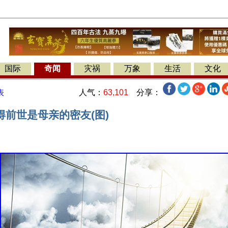
国际
奇闻
灾祸
万象
生活
文化
人气：
63,101
分享：
表
得前世是母亲的密友(图)