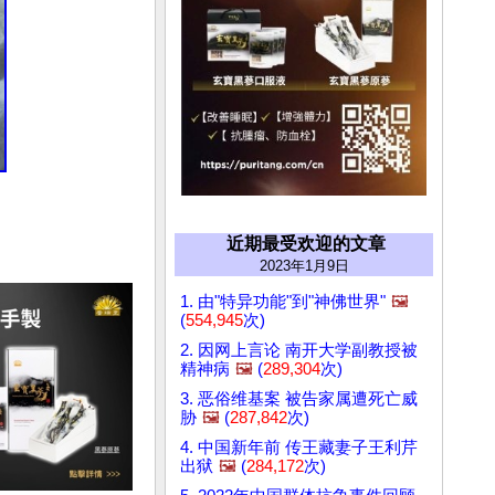
近期最受欢迎的文章
2023年1月9日
1. 由"特异功能"到"神佛世界"
🖼️
(
554,945
次)
2. 因网上言论 南开大学副教授被
精神病
🖼️
(
289,304
次)
3. 恶俗维基案 被告家属遭死亡威
胁
🖼️
(
287,842
次)
4. 中国新年前 传王藏妻子王利芹
出狱
🖼️
(
284,172
次)