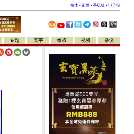
简体
-
正體
-
手机版
-
电子报
专题
寰宇
维权
视频
杂谈