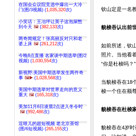
在国会众议院竞选中爆出一大冷
钦山定是一名
门(图/3视频) (
1,035,320
次)
小笑话：王冶坪让英子这泡屎憋
到今天
🖼️
(
382,133
次)
貌梭吞认出前
两奇闻规定！张高丽反对只和老
婆上床
🖼️
(
261,212
次)
如前所述，钦
照片。当他看
今晚8点直播 名家谈中期选举(图/2
视频) (
1,030,554
次)
“你是杜梭吗？
新视野:美国中期选举发生两件奇
事
🖼️▶️
(
1,028,568
次)
当貌梭吞在1
美国中期选举对世界走向的意义
梭一个住在额尊
重大
🖼️
(
165,318
次)
美加11月6日凌晨2点进入冬令时
貌梭吞在杜梭
🖼️
(
992,486
次)
逗哏儿的超短视频 老北京茶馆
貌梭吞在4岁
(图/6短视频) (
265,155
次)