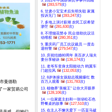
5. 2022年中国群体抗争事件回顾
🖼️
(
283,579
次)
6. 甘肃小宝宝术后失明失聪 家属
投诉无门
🖼️
(
283,247
次)
7. 多地上演讨薪潮 农民工叹希望
渺茫
🖼️
(
281,630
次)
8. 不理烟花禁令 民众借助抗议活
动维权
🖼️
(
280,351
次)
9. 重庆药厂员工抗议裁员 一度击
退特警
🖼️
(
279,547
次)
10. 庆祝结婚80周年 美百岁人瑞夫
妻分享秘诀
🖼️
(
136,174
次)
11. 老爷车变身太阳能动力 鸥翼车
门超拉风
🖼️
(
132,053
次)
12. 8岁体操女孩励志视频爆红 数
城市曼德勒
百万人观看
🖼️
(
131,783
次)
13. 植物界"美猴王" 让你大开眼界
开了一家贸易公司
🖼️
(
128,106
次)
14. 一位家庭主妇和一张绿松石色
野餐桌的故事
🖼️
(
127,510
次)
15. 在主人不懈关爱下 一匹盲马破
不是亲戚，但她们