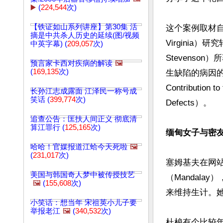
▶️
(
224,544
次)
【铁证如山系列讲座】第30集 活
这个案例取材自美国
摘是中共杀人历史的延续(图/视频
Virginia）
中英字幕) (
209,057
次)
Stevens
预言家卡西对疾病的解读
🖼️
(
169,135
次)
生缺陷的病因的贡献》（
Contribution to 
长孙江志成露面 江泽民一称号成
笑话 (
399,774
次)
Defects）。

追查公告：匡扶人间正义 彻底清
算江罪行 (
125,165
次)
缅甸女子与密
哈哈！官媒报道江蛤今天死啦
🖼️
(
231,017
次)
塞姆基夫在网站
美国与韩国奇人梦中被传授技艺
（Mandal
🖼️
(
155,608
次)
来维持生计。她
小笑话：想当年 宋祖英小儿子要
举报老江
🖼️
(
340,532
次)
杜梭有个比较年