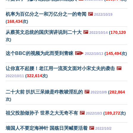
机率为百亿分之一和万亿分之一的奇闻
🖼️
2022/10/19
(
168,434
次)
从蔡英文总统的国庆演讲说到二十大
🖼️
(
170,120
2022/10/14
次)
这个BBC的视频为此而受到青睐
🖼️▶️
(
145,494
次)
2022/10/13
让你直不起腰！老江用一流英文面对小宋丈夫的袭击
🖼️
(
322,614
次)
2022/10/11
二十大前 扒扒三呆婊是咋教唆淫乱的
🖼️
(
282,864
2022/10/9
次)
祖父投胎做孙子 世界之大无奇不有
🖼️
(
189,272
次)
2022/10/3
墙国人不要定海神针 国殇日哭喊要活着
🖼️
2022/10/2