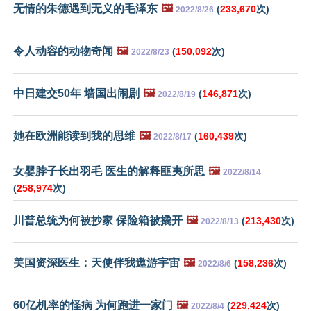
无情的朱德遇到无义的毛泽东
🖼️
(
233,670
次)
2022/8/26
令人动容的动物奇闻
🖼️
(
150,092
次)
2022/8/23
中日建交50年 墙国出闹剧
🖼️
(
146,871
次)
2022/8/19
她在欧洲能读到我的思维
🖼️
(
160,439
次)
2022/8/17
女婴脖子长出羽毛 医生的解释匪夷所思
🖼️
2022/8/14
(
258,974
次)
川普总统为何被抄家 保险箱被撬开
🖼️
(
213,430
次)
2022/8/13
美国资深医生：天使伴我遨游宇宙
🖼️
(
158,236
次)
2022/8/6
60亿机率的怪病 为何跑进一家门
🖼️
(
229,424
次)
2022/8/4