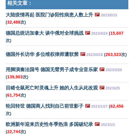
相关文章：
大陆疫情再起 医院门诊阳性病患人数上升
🖼️
2023/5/15
(
32,488
次)
德国总统访加拿大 谈中俄对全球挑战
🖼️
(
15,607
2023/4/24
次)
德国外长访华 多位维权律师遭软禁
🖼️
(
263,523
次)
2023/4/18
用脚演奏法国号 德国无臂男子成专业音乐家
🖼️
2023/3/20
(
139,903
次)
目睹仓鼠死亡时灵魂上升 她的人生从此改观
🖼️
2023/2/5
(
61,754
次)
轮回转世 德国商人找到自己前世影子
🖼️
(
62,456
2023/1/27
次)
欧洲新年迎来历史性冬季热浪 多国破纪录
🖼️
2023/1/1
(
22,744
次)