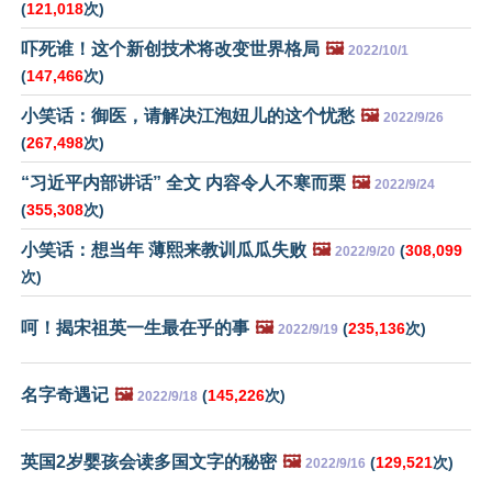
(
121,018
次)
吓死谁！这个新创技术将改变世界格局
🖼️
2022/10/1
(
147,466
次)
小笑话：御医，请解决江泡妞儿的这个忧愁
🖼️
2022/9/26
(
267,498
次)
“习近平内部讲话” 全文 内容令人不寒而栗
🖼️
2022/9/24
(
355,308
次)
小笑话：想当年 薄熙来教训瓜瓜失败
🖼️
(
308,099
2022/9/20
次)
呵！揭宋祖英一生最在乎的事
🖼️
(
235,136
次)
2022/9/19
名字奇遇记
🖼️
(
145,226
次)
2022/9/18
英国2岁婴孩会读多国文字的秘密
🖼️
(
129,521
次)
2022/9/16