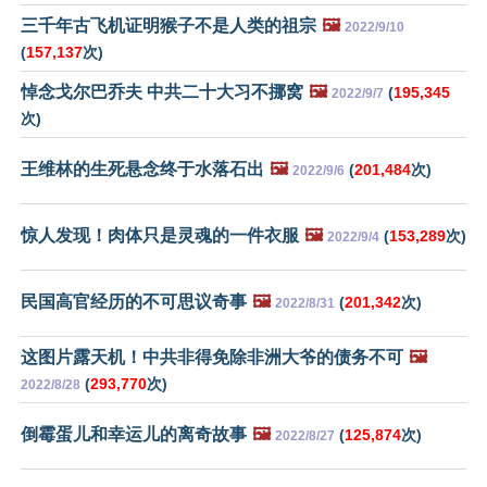
三千年古飞机证明猴子不是人类的祖宗
🖼️
2022/9/10
(
157,137
次)
悼念戈尔巴乔夫 中共二十大习不挪窝
🖼️
(
195,345
2022/9/7
次)
王维林的生死悬念终于水落石出
🖼️
(
201,484
次)
2022/9/6
惊人发现！肉体只是灵魂的一件衣服
🖼️
(
153,289
次)
2022/9/4
民国高官经历的不可思议奇事
🖼️
(
201,342
次)
2022/8/31
这图片露天机！中共非得免除非洲大爷的债务不可
🖼️
(
293,770
次)
2022/8/28
倒霉蛋儿和幸运儿的离奇故事
🖼️
(
125,874
次)
2022/8/27