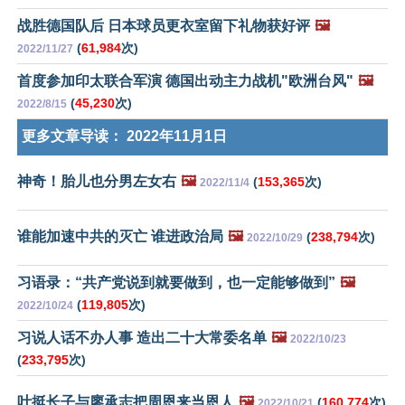
战胜德国队后 日本球员更衣室留下礼物获好评
🖼️
(
61,984
次)
2022/11/27
首度参加印太联合军演 德国出动主力战机"欧洲台风"
🖼️
(
45,230
次)
2022/8/15
更多文章导读：
2022年11月1日
神奇！胎儿也分男左女右
🖼️
(
153,365
次)
2022/11/4
谁能加速中共的灭亡 谁进政治局
🖼️
(
238,794
次)
2022/10/29
习语录：“共产党说到就要做到，也一定能够做到”
🖼️
(
119,805
次)
2022/10/24
习说人话不办人事 造出二十大常委名单
🖼️
2022/10/23
(
233,795
次)
叶挺长子与廖承志把周恩来当恩人
🖼️
(
160,774
次)
2022/10/21