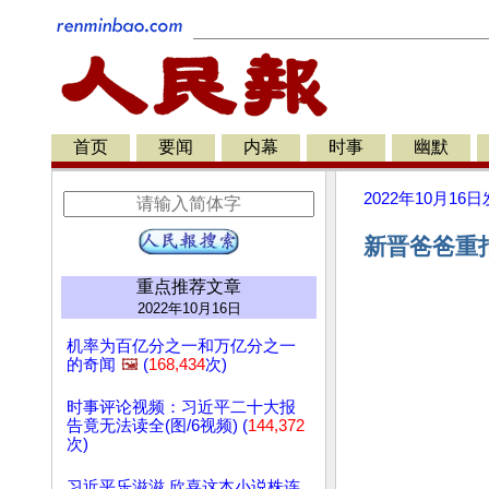
首页
要闻
内幕
时事
幽默
2022年10月16日
新晋爸爸重拍
重点推荐文章
2022年10月16日
机率为百亿分之一和万亿分之一
的奇闻
🖼️
(
168,434
次)
时事评论视频：习近平二十大报
告竟无法读全(图/6视频) (
144,372
次)
习近平乐滋滋 欣喜这本小说株连