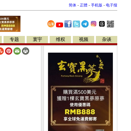
简体
-
正體
-
手机版
-
电子报
专题
寰宇
维权
视频
杂谈