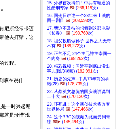
15. 外界首次得知！中共有精通的
性酷刑专家
🖼️
(
266,119
次)


16. 国殇日讲述一个23年来上演的
同一剧目
🖼️
(
203,993
次)
17. 我迫不及待的想看到这部电影
肯尼斯经常带迈
《长春》
🖼️
(
198,769
次)
带他去打猎，这
18. 祖父投胎做孙子 世界之大无奇
不有
🖼️
(
189,272
次)
19. 正气不足 24个主元神主宰同一
个肉身
🖼️
(
188,262
次)
过程。

20. 精彩视频：习近平到底出没出
事儿(图/3视频) (
182,991
次)
21. 历史的先声─中共73年前的承
到底在说什
诺(28)
🖼️
(
178,739
次)
22. 从蔡英文总统的国庆演讲说到
二十大
🖼️
(
170,120
次)
23. 吓死谁！这个新创技术将改变
只是一时兴起迎
世界格局
🖼️
(
147,466
次)
那就是珍惜‘现
24. 这个BBC的视频为此而受到青
睐
🖼️▶️
(
145,494
次)