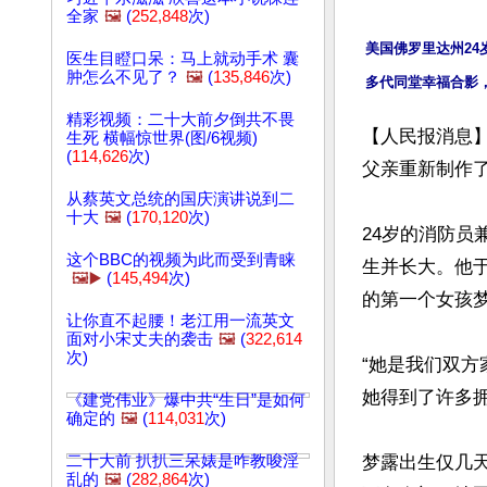
全家
🖼️
(
252,848
次)
美国佛罗里达州2
医生目瞪口呆：马上就动手术 囊
肿怎么不见了？
🖼️
(
135,846
次)
精彩视频：二十大前夕倒共不畏
【人民报消息
生死 横幅惊世界(图/6视频)
(
114,626
次)
父亲重新制作了
从蔡英文总统的国庆演讲说到二
十大
🖼️
(
170,120
次)
24岁的消防员兼
这个BBC的视频为此而受到青睐
生并长大。他于2
🖼️▶️
(
145,494
次)
的第一个女孩梦露
让你直不起腰！老江用一流英文
面对小宋丈夫的袭击
🖼️
(
322,614
次)
“她是我们双方
她得到了许多拥
《建党伟业》爆中共“生日”是如何
确定的
🖼️
(
114,031
次)
二十大前 扒扒三呆婊是咋教唆淫
梦露出生仅几
乱的
🖼️
(
282,864
次)