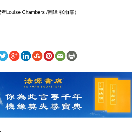
ouise Chambers /翻译 张雨霏）
ww.renminbao.com/rmb/articles/2022/10/16/75050.html