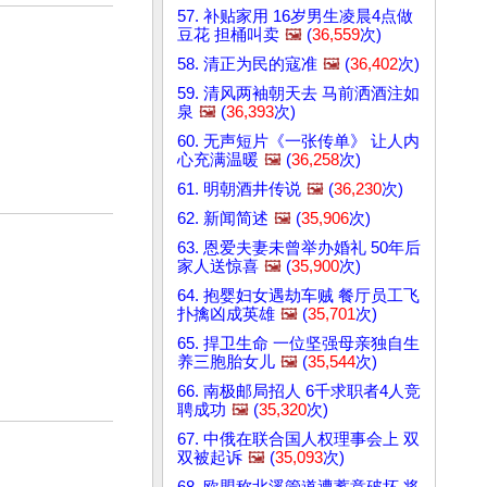
57. 补贴家用 16岁男生凌晨4点做
豆花 担桶叫卖
🖼️
(
36,559
次)
58. 清正为民的寇准
🖼️
(
36,402
次)
59. 清风两袖朝天去 马前洒酒注如
泉
🖼️
(
36,393
次)
60. 无声短片《一张传单》 让人内
心充满温暖
🖼️
(
36,258
次)
61. 明朝酒井传说
🖼️
(
36,230
次)
62. 新闻简述
🖼️
(
35,906
次)
63. 恩爱夫妻未曾举办婚礼 50年后
家人送惊喜
🖼️
(
35,900
次)
64. 抱婴妇女遇劫车贼 餐厅员工飞
扑擒凶成英雄
🖼️
(
35,701
次)
65. 捍卫生命 一位坚强母亲独自生
养三胞胎女儿
🖼️
(
35,544
次)
66. 南极邮局招人 6千求职者4人竞
聘成功
🖼️
(
35,320
次)
67. 中俄在联合国人权理事会上 双
双被起诉
🖼️
(
35,093
次)
68. 欧盟称北溪管道遭蓄意破坏 将