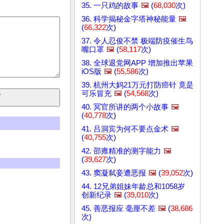
35. 一只鸡的故事
🖼️
(
68,030
次)
36. 科学揭秘金字塔神秘能量
🖼️
(
66,322
次)
37. 令人忍俊不禁 极端防疫催生鸟
嘴口罩
🖼️
(
58,117
次)
38. 全球退党网APP 增加推出苹果
iOS版
🖼️
(
55,586
次)
39. 杭州大妈21万元打防癌针 竟是
可乐冒充
🖼️
(
54,568
次)
40. 冥官所讲的两个小故事
🖼️
(
40,778
次)
41. 吕洞宾为何不要点金术
🖼️
(
40,755
次)
42. 邵雍精准的测字能力
🖼️
(
39,627
次)
43. 窦凝弑妾遭恶报
🖼️
(
39,052
次)
44. 12兄弟姐妹年龄总和1058岁
创新纪录
🖼️
(
39,010
次)
45. 善恶报应 毫厘不差
🖼️
(
38,686
次)