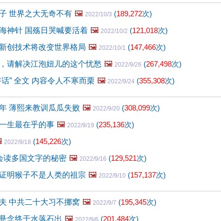
子 世界之大无奇不有
🖼️
(
189,272
次)
2022/10/3
海神针 国殇日哭喊要活着
🖼️
(
121,018
次)
2022/10/2
新创技术将改变世界格局
🖼️
(
147,466
次)
2022/10/1
，请解决江泡妞儿的这个忧愁
🖼️
(
267,498
次)
2022/9/26
话” 全文 内容令人不寒而栗
🖼️
(
355,308
次)
2022/9/24
年 薄熙来教训瓜瓜失败
🖼️
(
308,099
次)
2022/9/20
一生最在乎的事
🖼️
(
235,136
次)
2022/9/19
️
(
145,226
次)
2022/9/18
会读多国文字的秘密
🖼️
(
129,521
次)
2022/9/16
证明猴子不是人类的祖宗
🖼️
(
157,137
次)
2022/9/10
夫 中共二十大习不挪窝
🖼️
(
195,345
次)
2022/9/7
悬念终于水落石出
🖼️
(
201,484
次)
2022/9/6