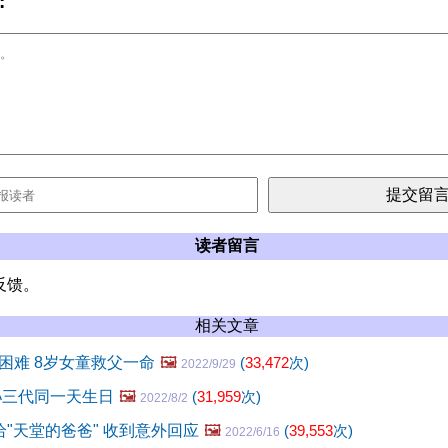
:
读者留言
反馈。
相关文章
困难 8岁女童救父一命
🖼️
(
33,472
次)
2022/9/29
孙三代同一天生日
🖼️
(
31,959
次)
2022/8/2
给"天堂的爸爸" 收到意外回应
🖼️
(
39,553
次)
2022/6/16