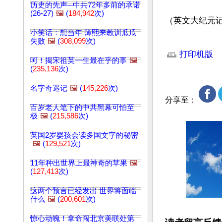
历史的先声─中共72年多前的承诺
(26-27)
🖼️
(
184,942
次)
（英文大纪元记者L
小笑话：想当年 薄熙来教训瓜瓜
失败
🖼️
(
308,099
次)
文章网址: http://w
打印机版
呵！揭宋祖英一生最在乎的事
🖼️
(
235,136
次)
名字奇遇记
🖼️
(
145,226
次)
分享至：
百岁老人笔下的中共黑幕可怕至
极
🖼️
(
215,586
次)
英国2岁婴孩会读多国文字的秘密
🖼️
(
129,521
次)
11年种出世界上最神奇的苹果
🖼️
(
127,413
次)
这两个预言已经发出 世界将面临
什么
🖼️
(
200,601
次)
惊心动魄！拿命闯北京美联处第