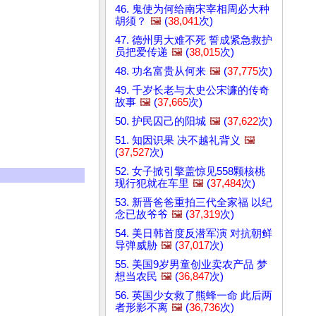
46. 鬼使为何给南宋宰相周必大种
胡须？
🖼️
(
38,041
次)
47. 德州男大难不死 誓成紧急救护
员把爱传递
🖼️
(
38,015
次)
48. 功名富贵从何来
🖼️
(
37,775
次)
49. 千岁长老与太史公宋濂的传奇
故事
🖼️
(
37,665
次)
50. 护民囚己的阳城
🖼️
(
37,622
次)
51. 知因识果 决不越礼背义
🖼️
(
37,527
次)
52. 女子掀引擎盖惊见558颗核桃
现行犯就在车里
🖼️
(
37,484
次)
53. 新晋爸爸重拍三代全家福 以纪
念已故爷爷
🖼️
(
37,319
次)
54. 美日韩首度反潜军演 对抗朝鲜
导弹威胁
🖼️
(
37,017
次)
55. 美国9岁男童创业卖农产品 梦
想当农民
🖼️
(
36,847
次)
56. 英国少女救了熊蜂一命 此后两
者形影不离
🖼️
(
36,736
次)