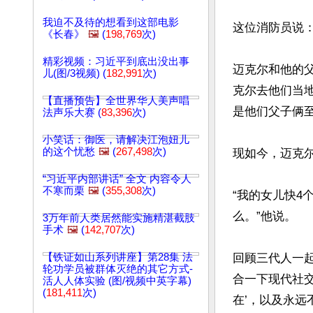
我迫不及待的想看到这部电影
这位消防员说：
《长春》
🖼️
(
198,769
次)
精彩视频：习近平到底出没出事
迈克尔和他的
儿(图/3视频) (
182,991
次)
克尔去他们当
【直播预告】全世界华人美声唱
是他们父子俩至
法声乐大赛 (
83,396
次)
小笑话：御医，请解决江泡妞儿
的这个忧愁
🖼️
(
267,498
次)
现如今，迈克
“习近平内部讲话” 全文 内容令人
不寒而栗
🖼️
(
355,308
次)
“我的女儿快
么。”他说。

3万年前人类居然能实施精湛截肢
手术
🖼️
(
142,707
次)
【铁证如山系列讲座】第28集 法
回顾三代人一
轮功学员被群体灭绝的其它方式-
合一下现代社
活人人体实验 (图/视频中英字幕)
(
181,411
次)
在’，以及永远