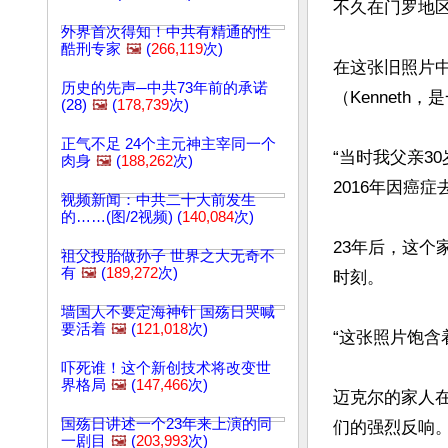
不久在门罗地区
外界首次得知！中共有精通的性
酷刑专家
🖼️
(
266,119
次)
在这张旧照片
历史的先声─中共73年前的承诺
（Kennet
(28)
🖼️
(
178,739
次)
正气不足 24个主元神主宰同一个
“当时我父亲3
肉身
🖼️
(
188,262
次)
2016年因癌
视频新闻：中共二十大前发生
的……(图/2视频) (
140,084
次)
23年后，这
祖父投胎做孙子 世界之大无奇不
有
🖼️
(
189,272
次)
时刻。

墙国人不要定海神针 国殇日哭喊
要活着
🖼️
(
121,018
次)
“这张照片饱含
吓死谁！这个新创技术将改变世
界格局
🖼️
(
147,466
次)
迈克尔的家人在
国殇日讲述一个23年来上演的同
们的强烈反响。
一剧目
🖼️
(
203,993
次)