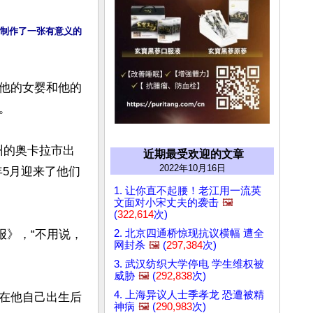
新制作了一张有意义的
他的女婴和他的
 

达州的奥卡拉市出
近期最受欢迎的文章
2022年10月16日
2年5月迎来了他们
1. 让你直不起腰！老江用一流英
文面对小宋丈夫的袭击
🖼️
(
322,614
次)
2. 北京四通桥惊现抗议横幅 遭全
报》，“不用说，
网封杀
🖼️
(
297,384
次)
3. 武汉纺织大学停电 学生维权被
威胁
🖼️
(
292,838
次)
4. 上海异议人士季孝龙 恐遭被精
在他自己出生后
神病
🖼️
(
290,983
次)