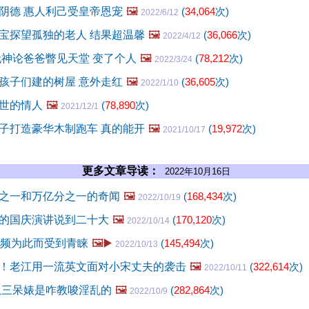
阴德 惠人利己受皇帝恩宠
🖼️
(
34,064
次)
2022/6/12
宝探望孤独的老人 结果超温馨
🖼️
(
36,066
次)
2022/4/12
无神论爸爸瞥见天堂 变了个人
🖼️
(
78,212
次)
2022/3/24
孩子们建的树屋 意外走红
🖼️
(
36,605
次)
2022/1/10
世的情人
🖼️
(
78,890
次)
2021/12/1
子打造豪华木制跑车 真的能开
🖼️
(
19,972
次)
2021/10/17
更多文章导读：
2022年10月16日
之一和万亿分之一的奇闻
🖼️
(
168,434
次)
2022/10/19
的国庆演讲说到二十大
🖼️
(
170,120
次)
2022/10/14
视频为此而受到青睐
🖼️▶️
(
145,494
次)
2022/10/13
！老江用一流英文面对小宋丈夫的袭击
🖼️
(
322,614
次)
2022/10/11
扒三呆婊是咋教唆淫乱的
🖼️
(
282,864
次)
2022/10/9