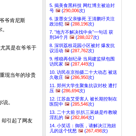
5. 揭美食黑科技 网红博主被迫封
号
🖼️
(
290,006
次)
6. 泼墨女父亲惨死 王清鹏吁关注
爷爷肯尼斯
政治犯
🖼️
(
288,196
次)
。

7. "地方不解决找中央"一句话 获
刑34个月
🖼️
(
288,027
次)
8. 深圳荔枝花园小区被封 爆发抗
，尤其是在爷爷于
议活动
🖼️
(
287,762
次)
9. 维稳再创纪录 当局建监狱包围
访民家
🖼️
(
287,449
次)
10. 访民在京拍摄二十大动态 被送
想重现当年的珍贵
久敬庄
🖼️
(
286,950
次)
11. 郑州大学生聚集抗议封校 遭打
压
🖼️
(
286,694
次)
12. 江苏血艾受害人 被长期控制在
说。

医院中
🖼️
(
285,546
次)
13. 二十大前 扒扒三呆婊是咋教唆
淫乱的
🖼️
(
282,864
次)
料，却引起了网友
14. 小笑话：御医，请解决江泡妞
儿的这个忧愁
🖼️
(
267,498
次)