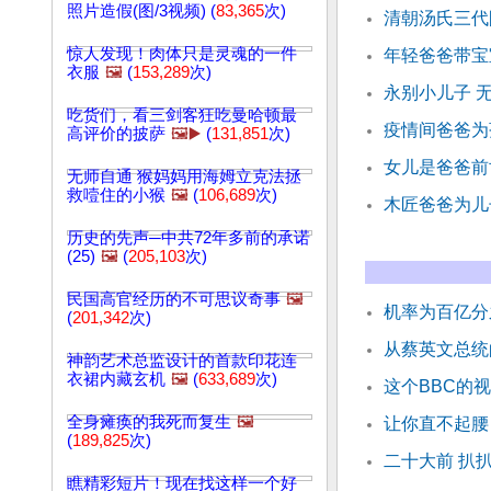
照片造假(图/3视频) (
83,365
次)
清朝汤氏三代
惊人发现！肉体只是灵魂的一件
年轻爸爸带宝
衣服
🖼️
(
153,289
次)
永别小儿子 
吃货们，看三剑客狂吃曼哈顿最
疫情间爸爸为
高评价的披萨
🖼️▶️
(
131,851
次)
女儿是爸爸前
无师自通 猴妈妈用海姆立克法拯
救噎住的小猴
🖼️
(
106,689
次)
木匠爸爸为儿
历史的先声─中共72年多前的承诺
(25)
🖼️
(
205,103
次)
民国高官经历的不可思议奇事
🖼️
机率为百亿分
(
201,342
次)
从蔡英文总统
神韵艺术总监设计的首款印花连
衣裙内藏玄机
🖼️
(
633,689
次)
这个BBC的
全身瘫痪的我死而复生
🖼️
让你直不起腰
(
189,825
次)
二十大前 扒
瞧精彩短片！现在找这样一个好