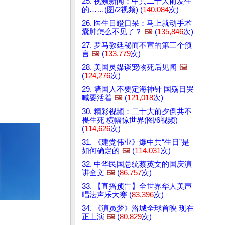
25. 视频新闻：中共二十大前发生
的……(图/2视频) (
140,084
次)
26. 医生目瞪口呆：马上就动手术
囊肿怎么不见了？
🖼️
(
135,846
次)
27. 罗马教廷秘而不宣的第三个预
言
🖼️
(
133,779
次)
28. 美国灵媒谈宠物死后见闻
🖼️
(
124,276
次)
29. 墙国人不要定海神针 国殇日哭
喊要活着
🖼️
(
121,018
次)
30. 精彩视频：二十大前夕倒共不
畏生死 横幅惊世界(图/6视频)
(
114,626
次)
31. 《建党伟业》爆中共“生日”是
如何确定的
🖼️
(
114,031
次)
32. 中华民国总统蔡英文的国庆演
讲全文
🖼️
(
86,757
次)
33. 【直播预告】全世界华人美声
唱法声乐大赛 (
83,396
次)
34. 《演员梦》洛城全球首映 现在
正上演
🖼️
(
80,829
次)