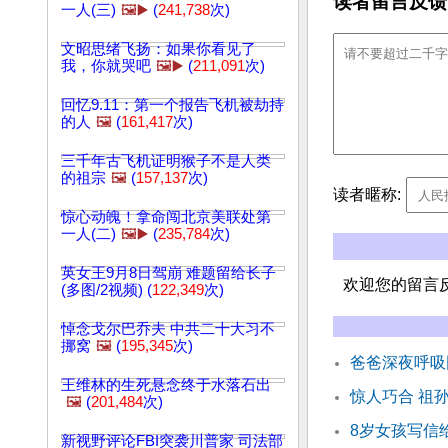
读者留言反馈
一人(三)
🖼️▶️
(
241,738
次)
文昭思绪飞扬：如果你看见了
我，你就哭吧
🖼️▶️
(
211,091
次)
回忆9.11：第一个报告飞机被劫持
的人
🖼️
(
161,417
次)
三千年古飞机证明猴子不是人类
的祖宗
🖼️
(
157,137
次)
读者暱称:
惊心动魄！拿命闯北京美联处第
一人(二)
🖼️▶️
(
235,784
次)
英女王9月8日驾崩 难题留给长子
欢迎您的留言
(多图/2视频) (
122,349
次)
悼念戈尔巴乔夫 中共二十大习不
挪窝
🖼️
(
195,345
次)
爸爸深夜呼吸
王维林的生死悬念终于水落石出
惊人巧合 祖
🖼️
(
201,484
次)
8岁女孩写信
新视野评论FBI突袭川普家 司法部