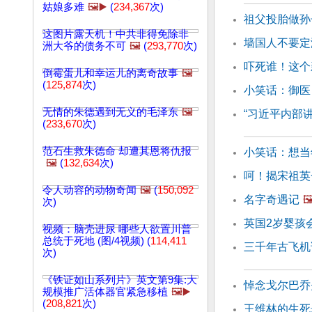
姑娘多难
🖼️▶️
(
234,367
次)
祖父投胎做孙
这图片露天机！中共非得免除非
墙国人不要定
洲大爷的债务不可
🖼️
(
293,770
次)
吓死谁！这个
倒霉蛋儿和幸运儿的离奇故事
🖼️
(
125,874
次)
小笑话：御医
无情的朱德遇到无义的毛泽东
🖼️
“习近平内部讲
(
233,670
次)
范石生救朱德命 却遭其恩将仇报
小笑话：想当
🖼️
(
132,634
次)
呵！揭宋祖英
令人动容的动物奇闻
🖼️
(
150,092
名字奇遇记
🖼
次)
英国2岁婴孩
视频：脑壳进尿 哪些人欲置川普
总统于死地 (图/4视频) (
114,411
三千年古飞机
次)
《铁证如山系列片》英文第9集:大
悼念戈尔巴乔
规模推广活体器官紧急移植
🖼️▶️
(
208,821
次)
王维林的生死