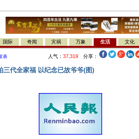
国际
奇闻
灾祸
万象
生活
文化
人气：
37,319
分享：
发表
三代全家福 以纪念已故爷爷(图)