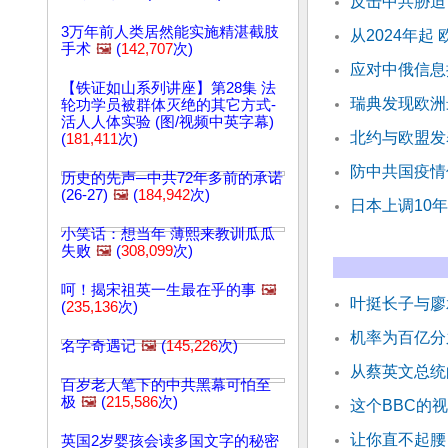
反击中共胁迫
3万年前人类居然能实施精湛截肢
从2024年起
手术
🖼️
(
142,707
次)
应对中俄信息
【铁证如山系列讲座】第28集 法
瑞典发现欧洲
轮功学员被群体灭绝的其它方式-
活人人体实验 (图/视频中英字幕)
北约与欧盟发
(
181,411
次)
防中共国疫情
历史的先声─中共72年多前的承诺
(26-27)
🖼️
(
184,942
次)
日本上调10
小笑话：想当年 薄熙来教训瓜瓜
失败
🖼️
(
308,099
次)
呵！揭宋祖英一生最在乎的事
🖼️
叶挺长子与廖
(
235,136
次)
机率为百亿分
名字奇遇记
🖼️
(
145,226
次)
从蔡英文总统
百岁老人笔下的中共黑幕可怕至
极
🖼️
(
215,586
次)
这个BBC的
让你直不起腰
英国2岁婴孩会读多国文字的秘密