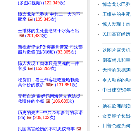
(多图/2视频) (
122,349
次)
悼念戈尔巴乔
王维林的生死
悼念戈尔巴乔夫 中共二十大习不
挪窝
🖼️
(
195,345
次)
惊人发现！肉
王维林的生死悬念终于水落石出
民国高官经历
🖼️
(
201,484
次)
新视野评论FBI突袭川普家 司法部
这图片露天机
照片造假(图/3视频) (
83,365
次)
倒霉蛋儿和幸
惊人发现！肉体只是灵魂的一件
衣服
🖼️
(
153,289
次)
无情的朱德遇
吃货们，看三剑客狂吃曼哈顿最
令人动容的动
高评价的披萨
🖼️▶️
(
131,851
次)
中日建交50年
无师自通 猴妈妈用海姆立克法拯
救噎住的小猴
🖼️
(
106,689
次)
她在欧洲能读
历史的先声─中共72年多前的承诺
女婴脖子长出
(25)
🖼️
(
205,103
次)
川普总统为何
民国高官经历的不可思议奇事
🖼️