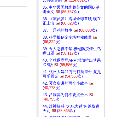
如何确定的
🖼️
(
114,031
次)
35. 中华民国总统蔡英文的国庆演
讲全文
🖼️
(
86,757
次)
36. 《演员梦》洛城全球首映 现在
正上演
🖼️
(
80,829
次)
37. 一只鸡的故事
🖼️
(
68,030
次)
38. 科学揭秘金字塔神秘能量
🖼️
(
66,322
次)
39. 令人忍俊不禁 极端防疫催生鸟
嘴口罩
🖼️
(
58,117
次)
40. 全球退党网APP 增加推出苹果
iOS版
🖼️
(
55,586
次)
41. 杭州大妈21万元打防癌针 竟是
可乐冒充
🖼️
(
54,568
次)
42. 冥官所讲的两个小故事
🖼️
(
40,778
次)
43. 吕洞宾为何不要点金术
🖼️
(
40,755
次)
44. 灶神解惑 "未犯大过"何以惨遭
天罚
🖼️
(
39,865
次)