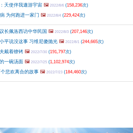
：天使伴我遨游宇宙
🖼️
(
158,236
次)
2022/8/6
怪病 为何跑进一家门
🖼️
(
229,424
次)
2022/8/4
议长佩洛西访中华民国
🖼️
(
207,146
次)
2022/8/3
小平说没这事 习维尼傻抛光
🖼️
(
244,665
次)
2022/8/1
夫戴着镣铐
🖼️
(
191,797
次)
2022/7/30
的一碗汤面
🖼️
(
1,102,974
次)
2022/7/25
两个悲欢离合的故事
🖼️
(
184,460
次)
2022/7/23