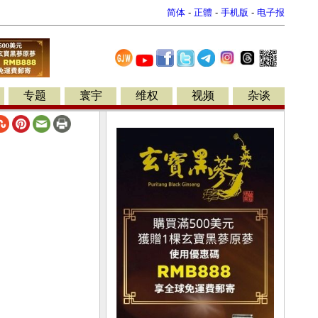
简体
-
正體
-
手机版
-
电子报
专题
寰宇
维权
视频
杂谈