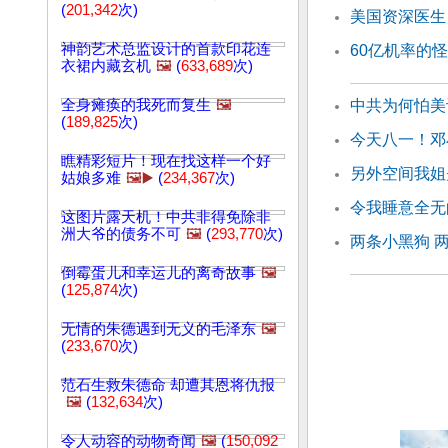
(
201,342
次)
美国资深医生
神韵艺术总监设计的首款印花连
60亿机率的
衣裙内藏玄机
🖼️
(
633,689
次)
全身瘫痪的我死而复生
🖼️
中共为何怕美
(
189,825
次)
今天八一！邓
瞧精彩短片！现在找这样一个好
另外空间我姐
姑娘多难
🖼️▶️
(
234,367
次)
令我睡意全无
这图片露天机！中共非得免除非
洲大爷的债务不可
🖼️
(
293,770
次)
两条小黑狗 
倒霉蛋儿和幸运儿的离奇故事
🖼️
(
125,874
次)
无情的朱德遇到无义的毛泽东
🖼️
(
233,670
次)
范石生救朱德命 却遭其恩将仇报
🖼️
(
132,634
次)
令人动容的动物奇闻
🖼️
(
150,092