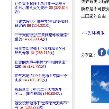
致并有更明确
让你直不起腰！老江用一流英文
面对小宋丈夫的袭击
🖼️
(
322,614
胁都是不可接
次)
主国家的自由
《建党伟业》爆中共“生日”是如何
确定的
🖼️
(
114,031
次)
文章网址: http://w
打印机版
二十大前 扒扒三呆婊是咋教唆淫
乱的
🖼️
(
282,864
次)
外界首次得知！中共有精通的性
酷刑专家
🖼️
(
266,119
次)
分享至：
历史的先声─中共73年前的承诺
(28)
🖼️
(
178,739
次)
正气不足 24个主元神主宰同一个
肉身
🖼️
(
188,262
次)
视频新闻：中共二十大前发生
的……(图/2视频) (
140,084
次)
祖父投胎做孙子 世界之大无奇不
有
🖼️
(
189,272
次)