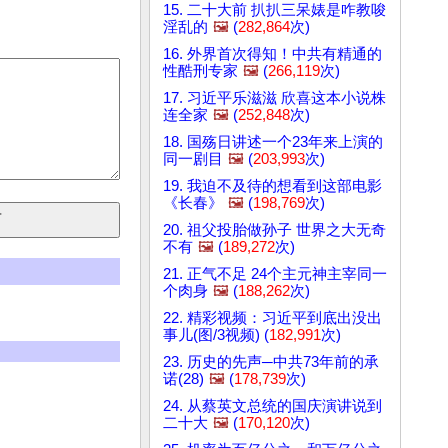
15. 二十大前 扒扒三呆婊是咋教唆
淫乱的
🖼️
(
282,864
次)
16. 外界首次得知！中共有精通的
性酷刑专家
🖼️
(
266,119
次)
17. 习近平乐滋滋 欣喜这本小说株
连全家
🖼️
(
252,848
次)
18. 国殇日讲述一个23年来上演的
同一剧目
🖼️
(
203,993
次)
19. 我迫不及待的想看到这部电影
《长春》
🖼️
(
198,769
次)
20. 祖父投胎做孙子 世界之大无奇
不有
🖼️
(
189,272
次)
21. 正气不足 24个主元神主宰同一
个肉身
🖼️
(
188,262
次)
22. 精彩视频：习近平到底出没出
事儿(图/3视频) (
182,991
次)
23. 历史的先声─中共73年前的承
诺(28)
🖼️
(
178,739
次)
24. 从蔡英文总统的国庆演讲说到
二十大
🖼️
(
170,120
次)