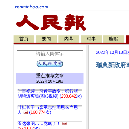
首页
要闻
内幕
时事
幽默
2022年10月19日
瑞典新政府
重点推荐文章
2022年10月19日
时事视频：习近平政变！强行驱
胡锦涛离场(图/3视频) (
293,842
次)
叶挺长子与廖承志把周恩来当恩
人
🖼️
(
160,774
次)
看这张图……党疯了！
🖼️
(
274,617
次)