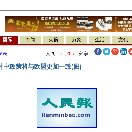
国际
奇闻
灾祸
万象
生活
文化
人气：
31,286
分享：
发表
对中政策将与欧盟更加一致(图)