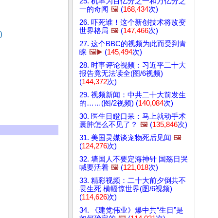
25. 机率为百亿分之一和万亿分之
一的奇闻
🖼️
(
168,434
次)
26. 吓死谁！这个新创技术将改变
世界格局
🖼️
(
147,466
次)
)
27. 这个BBC的视频为此而受到青
睐
🖼️▶️
(
145,494
次)
28. 时事评论视频：习近平二十大
报告竟无法读全(图/6视频)
(
144,372
次)
29. 视频新闻：中共二十大前发生
的……(图/2视频) (
140,084
次)
30. 医生目瞪口呆：马上就动手术
囊肿怎么不见了？
🖼️
(
135,846
次)
31. 美国灵媒谈宠物死后见闻
🖼️
(
124,276
次)
32. 墙国人不要定海神针 国殇日哭
喊要活着
🖼️
(
121,018
次)
33. 精彩视频：二十大前夕倒共不
畏生死 横幅惊世界(图/6视频)
(
114,626
次)
34. 《建党伟业》爆中共“生日”是