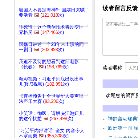
读者留言反馈
墙国人不要定海神针 国殇日哭喊
要活着
🖼️
(
121,018
次)
吓死谁！这个新创技术将改变世
界格局
🖼️
(
147,466
次)
国殇日讲述一个23年来上演的同
一剧目
🖼️
(
203,993
次)
我迫不及待的想看到这部电影
《长春》
🖼️
(
198,769
次)
读者暱称:
精彩视频：习近平到底出没出事
儿(图/3视频) (
182,991
次)
欢迎您的留言
【直播预告】全世界华人美声唱
法声乐大赛 (
83,396
次)
小笑话：御医，请解决江泡妞儿
的这个忧愁
🖼️
(
267,498
次)
神韵轰动瑞典
欧洲第一国 
“习近平内部讲话” 全文 内容令人
不寒而栗
🖼️
(
355,308
次)