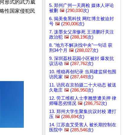
何形式的武力威
5. 郑州广州一天两检 媒体人评论
被删
🖼️
(
290,030
次)
略性国家侵犯民
6. 揭美食黑科技 网红博主被迫封
号
🖼️
(
290,006
次)
7. 泼墨女父亲惨死 王清鹏吁关注
政治犯
🖼️
(
288,196
次)
8. "地方不解决找中央"一句话 获
刑34个月
🖼️
(
288,027
次)
9. 深圳荔枝花园小区被封 爆发抗
议活动
🖼️
(
287,762
次)
10. 维稳再创纪录 当局建监狱包围
访民家
🖼️
(
287,449
次)
11. 访民在京拍摄二十大动态 被送
久敬庄
🖼️
(
286,950
次)
12. 劳工维权人士李翘楚遭关押 律
师曝恶劣情况
🖼️
(
286,752
次)
13. 郑州大学生聚集抗议封校 遭打
压
🖼️
(
286,694
次)
14. 江苏血艾受害人 被长期控制在
医院中
🖼️
(
285,546
次)