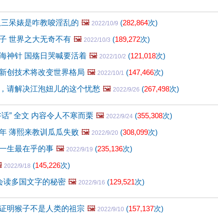
扒三呆婊是咋教唆淫乱的
🖼️
(
282,864
次)
2022/10/9
子 世界之大无奇不有
🖼️
(
189,272
次)
2022/10/3
海神针 国殇日哭喊要活着
🖼️
(
121,018
次)
2022/10/2
新创技术将改变世界格局
🖼️
(
147,466
次)
2022/10/1
，请解决江泡妞儿的这个忧愁
🖼️
(
267,498
次)
2022/9/26
话” 全文 内容令人不寒而栗
🖼️
(
355,308
次)
2022/9/24
年 薄熙来教训瓜瓜失败
🖼️
(
308,099
次)
2022/9/20
一生最在乎的事
🖼️
(
235,136
次)
2022/9/19
️
(
145,226
次)
2022/9/18
会读多国文字的秘密
🖼️
(
129,521
次)
2022/9/16
证明猴子不是人类的祖宗
🖼️
(
157,137
次)
2022/9/10