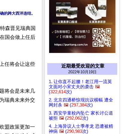
斯特森晋见瑞典国
日在国会做上任后
上任将会让这些
近期最受欢迎的文章
2022年10月19日
1. 让你直不起腰！老江用一流英
文面对小宋丈夫的袭击
🖼️
题将会是未来几
(
322,614
次)
为瑞典未来外交
2. 北京四通桥惊现抗议横幅 遭全
网封杀
🖼️
(
297,384
次)
3. 西安学童校内坠亡 家长讨公道
被拒
🖼️
(
292,062
次)
4. 上海异议人士季孝龙 恐遭被精
欧盟政策更加一
神病
🖼️
(
290,983
次)