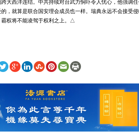
的跨大西洋连结。中共持续对台武力恫吓令人忧心，他强调任
受的，就算是联合国安理会成员也一样。瑞典永远不会接受侵
，霸权将不能凌驾于权利之上。△
ww.renminbao.com/rmb/articles/2022/10/19/75054.html