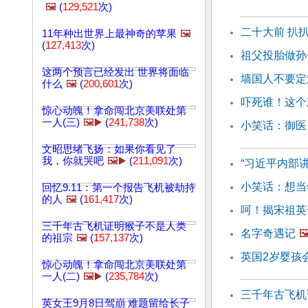
🖼️
(
129,521
次)
二十大前 扒
11年种出世界上最神奇的苹果
🖼️
(
127,413
次)
祖父投胎做孙
这两个预言已经发出 世界将面临
墙国人不要定
什么
🖼️
(
200,601
次)
吓死谁！这个
惊心动魄！拿命闯北京美联处第
一人(三)
🖼️▶️
(
241,738
次)
小笑话：御医
文昭思绪飞扬：如果你看见了
我，你就哭吧
🖼️▶️
(
211,091
次)
“习近平内部讲
小笑话：想当
回忆9.11：第一个报告飞机被劫持
的人
🖼️
(
161,417
次)
呵！揭宋祖英
三千年古飞机证明猴子不是人类
名字奇遇记
🖼
的祖宗
🖼️
(
157,137
次)
英国2岁婴孩
惊心动魄！拿命闯北京美联处第
一人(二)
🖼️▶️
(
235,784
次)
三千年古飞机
英女王9月8日驾崩 难题留给长子