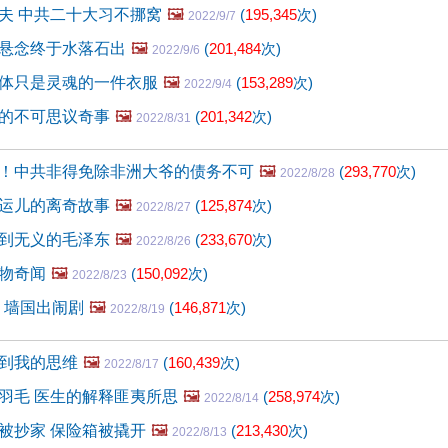
夫 中共二十大习不挪窝
🖼️
(
195,345
次)
2022/9/7
悬念终于水落石出
🖼️
(
201,484
次)
2022/9/6
体只是灵魂的一件衣服
🖼️
(
153,289
次)
2022/9/4
的不可思议奇事
🖼️
(
201,342
次)
2022/8/31
！中共非得免除非洲大爷的债务不可
🖼️
(
293,770
次)
2022/8/28
运儿的离奇故事
🖼️
(
125,874
次)
2022/8/27
到无义的毛泽东
🖼️
(
233,670
次)
2022/8/26
物奇闻
🖼️
(
150,092
次)
2022/8/23
 墙国出闹剧
🖼️
(
146,871
次)
2022/8/19
到我的思维
🖼️
(
160,439
次)
2022/8/17
羽毛 医生的解释匪夷所思
🖼️
(
258,974
次)
2022/8/14
被抄家 保险箱被撬开
🖼️
(
213,430
次)
2022/8/13