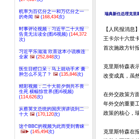
机率为百亿分之一和万亿分之一
的奇闻
🖼️
(
168,434
次)
时事评论视频：习近平二十大报
【人民报消息】
告竟无法读全(图/6视频) (
144,372
王卡尔十六世
次)
首次施政方针报
习近平乐滋滋 欣喜这本小说株连
全家
🖼️
(
252,848
次)
克里斯特森表
医生目瞪口呆：马上就动手术 囊
肿怎么不见了？
🖼️
(
135,846
次)
改变成真，虽
精彩视频：二十大前夕倒共不畏
生死 横幅惊世界(图/6视频)
在外交政策方
(
114,626
次)
年外交的重要
从蔡英文总统的国庆演讲说到二
政策的核心，瑞
十大
🖼️
(
170,120
次)
这个BBC的视频为此而受到青睐
克里斯特森在
🖼️▶️
(
145,494
次)