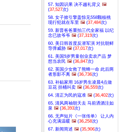
57. 知因识果 决不越礼背义
🖼️
(
37,527
次)
58. 女子掀引擎盖惊见558颗核桃
现行犯就在车里
🖼️
(
37,484
次)
59. 新晋爸爸重拍三代全家福 以纪
念已故爷爷
🖼️
(
37,319
次)
60. 美日韩首度反潜军演 对抗朝鲜
导弹威胁
🖼️
(
37,017
次)
61. 美国9岁男童创业卖农产品 梦
想当农民
🖼️
(
36,847
次)
62. 英国少女救了熊蜂一命 此后两
者形影不离
🖼️
(
36,736
次)
63. 补贴家用 16岁男生凌晨4点做
豆花 担桶叫卖
🖼️
(
36,559
次)
64. 清正为民的寇准
🖼️
(
36,402
次)
65. 清风两袖朝天去 马前洒酒注如
泉
🖼️
(
36,393
次)
66. 无声短片《一张传单》 让人内
心充满温暖
🖼️
(
36,258
次)
67. 新闻简述
🖼️
(
35,906
次)