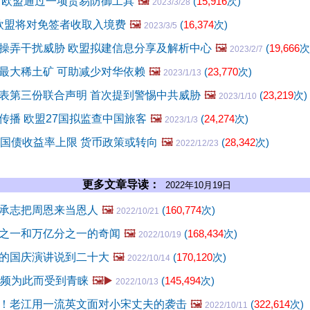
 欧盟通过一项贸易防御工具
🖼️
(
15,916
次)
2023/3/28
 欧盟将对免签者收取入境费
🖼️
(
16,374
次)
2023/3/5
操弄干扰威胁 欧盟拟建信息分享及解析中心
🖼️
(
19,666
次
2023/2/7
最大稀土矿 可助减少对华依赖
🖼️
(
23,770
次)
2023/1/13
表第三份联合声明 首次提到警惕中共威胁
🖼️
(
23,219
次)
2023/1/10
传播 欧盟27国拟监查中国旅客
🖼️
(
24,274
次)
2023/1/3
年国债收益率上限 货币政策或转向
🖼️
(
28,342
次)
2022/12/23
更多文章导读：
2022年10月19日
承志把周恩来当恩人
🖼️
(
160,774
次)
2022/10/21
之一和万亿分之一的奇闻
🖼️
(
168,434
次)
2022/10/19
的国庆演讲说到二十大
🖼️
(
170,120
次)
2022/10/14
视频为此而受到青睐
🖼️▶️
(
145,494
次)
2022/10/13
！老江用一流英文面对小宋丈夫的袭击
🖼️
(
322,614
次)
2022/10/11