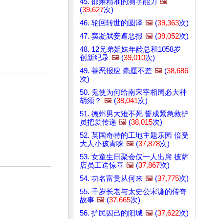
45. 邵雍精准的测字能力
🖼️
(
39,627
次)
46. 轮回转世的圆泽
🖼️
(
39,363
次)
47. 窦凝弑妾遭恶报
🖼️
(
39,052
次)
48. 12兄弟姐妹年龄总和1058岁
创新纪录
🖼️
(
39,010
次)
49. 善恶报应 毫厘不差
🖼️
(
38,686
次)
50. 鬼使为何给南宋宰相周必大种
胡须？
🖼️
(
38,041
次)
51. 德州男大难不死 誓成紧急救护
员把爱传递
🖼️
(
38,015
次)
52. 英国奇特的工地主题乐园 倍受
大人小孩青睐
🖼️
(
37,878
次)
53. 女童生日聚会仅一人出席 披萨
店员工送惊喜
🖼️
(
37,867
次)
54. 功名富贵从何来
🖼️
(
37,775
次)
55. 千岁长老与太史公宋濂的传奇
故事
🖼️
(
37,665
次)
56. 护民囚己的阳城
🖼️
(
37,622
次)