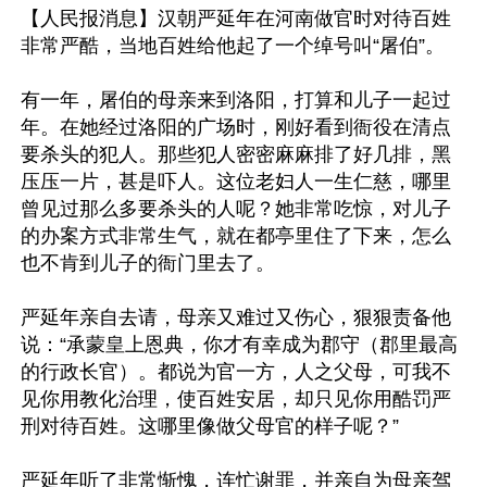
【人民报消息】汉朝严延年在河南做官时对待百姓
非常严酷，当地百姓给他起了一个绰号叫“屠伯”。

有一年，屠伯的母亲来到洛阳，打算和儿子一起过
年。在她经过洛阳的广场时，刚好看到衙役在清点
要杀头的犯人。那些犯人密密麻麻排了好几排，黑
压压一片，甚是吓人。这位老妇人一生仁慈，哪里
曾见过那么多要杀头的人呢？她非常吃惊，对儿子
的办案方式非常生气，就在都亭里住了下来，怎么
也不肯到儿子的衙门里去了。

严延年亲自去请，母亲又难过又伤心，狠狠责备他
说：“承蒙皇上恩典，你才有幸成为郡守（郡里最高
的行政长官）。都说为官一方，人之父母，可我不
见你用教化治理，使百姓安居，却只见你用酷罚严
刑对待百姓。这哪里像做父母官的样子呢？”

严延年听了非常惭愧，连忙谢罪，并亲自为母亲驾