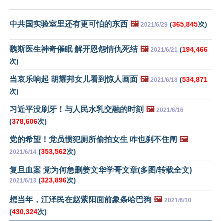
中共国实验室里还有更可怕的东西
🖼️
(
365,845
次)
2021/6/29
魏斯医生神奇催眠 解开恩怨情仇死结
🖼️
(
194,466
2021/6/21
次)
当哀乐响起 胡耀邦女儿看到惊人画面
🖼️
(
534,871
2021/6/18
次)
习近平没刷牙！与人民水乳交融的时刻
🖼️
2021/6/16
(
378,606
次)
党的希望！党员惯犯厕所偷拍女生 咋也刹不住闸
🖼️
(
353,562
次)
2021/6/14
复旦血案 党为何急删姜文华学哥文章(多图/转载全文)
(
323,896
次)
2021/6/13
想当年，江泽民在赵紫阳面前象条哈巴狗
🖼️
2021/6/10
(
430,324
次)