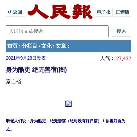
↺ 返回 
电子报
正體版
首页
分栏目
文化
文章
›
›
›
：
2021年9月28日
发表
人气：
27,432
身为酷吏 绝无善宿(图)
秦自省
听老人们说：身为酷吏，绝无善宿（绝对没有好归宿）！你当好自为