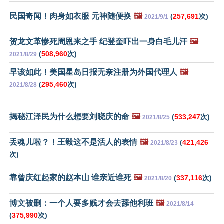
民国奇闻！肉身如衣服 元神随便换
🖼️
(
257,691
次)
2021/9/1
贺龙文革惨死周恩来之手 纪登奎吓出一身白毛儿汗
🖼️
(
508,960
次)
2021/8/29
早该如此！美国星岛日报无奈注册为外国代理人
🖼️
(
295,460
次)
2021/8/28
揭秘江泽民为什么想要刘晓庆的命
🖼️
(
533,247
次)
2021/8/25
丢魂儿啦？！王毅这不是活人的表情
🖼️
(
421,426
2021/8/23
次)
靠曾庆红起家的赵本山 谁亲近谁死
🖼️
(
337,116
次)
2021/8/20
博文被删：一个人要多贱才会去舔他利班
🖼️
2021/8/14
(
375,990
次)