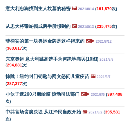
意大利忠狗找到主人坟墓的秘密
🖼️
(
191,870
次)
2021/8/14
从忠犬将毒蛇撕成两半所想到的
🖼️
(
235,475
次)
2021/8/13
菲律宾的第一块奥运金牌是这样得来的
🖼️▶️
2021/8/12
(
363,617
次)
东京奥运 意大利跳高选手为何跪地痛哭(10图)
2021/8/8
(
294,881
次)
惊跳！纽约封门钥匙与网文怒问儿童疫苗
🖼️
2021/8/7
(
287,377
次)
小伙子逮260只癞蛤蟆 惊动司法部门
🖼️▶️
(
397,408
2021/8/6
次)
中共官场贪腐决堤 从江泽民当政开始
🖼️
(
395,581
2021/8/2
次)