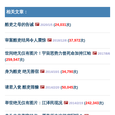
相关文章：
酷吏之母的告诫
🖼️
(
24,031
次)
2020/1/5
审案酷吏结局令人震惊
🖼️
(
37,972
次)
2018/12/8
世间绝无仅有图片！宇宙恶势力曾死命加持江蛤
🖼️
2017/8/6
(
259,547
次)
身为酷吏 绝无善宿
🖼️
(
34,790
次)
2014/10/1
请君入瓮 酷吏筛糠
🖼️
(
50,045
次)
2014/2/20
举世绝无仅有图片：江泽民现况
🖼️
(
242,343
次)
2014/2/19