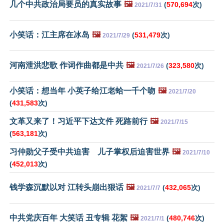
几个中共政治局要员的真实故事
🖼️
(
570,694
次)
2021/7/31
小笑话：江主席在冰岛
🖼️
(
531,479
次)
2021/7/29
河南泄洪悲歌 作词作曲都是中共
🖼️
(
323,580
次)
2021/7/26
小笑话：想当年 小英子给江老蛤一千个吻
🖼️
2021/7/20
(
431,583
次)
文革又来了！习近平下达文件 死路前行
🖼️
2021/7/15
(
563,181
次)
习仲勋父子受中共迫害 儿子掌权后迫害世界
🖼️
2021/7/10
(
452,013
次)
钱学森沉默以对 江转头崩出狠话
🖼️
(
432,065
次)
2021/7/7
中共党庆百年 大笑话 丑专辑 花絮
🖼️
(
480,746
次)
2021/7/1