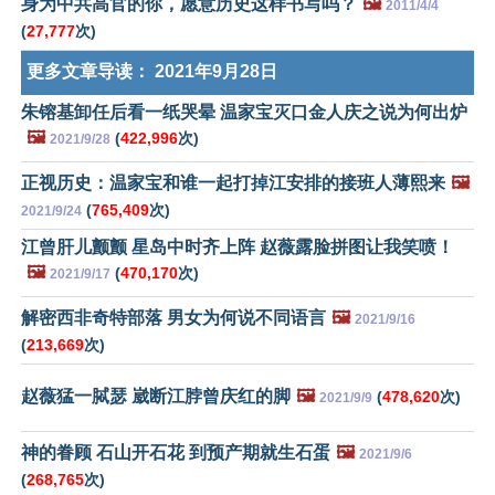
身为中共高官的你，愿意历史这样书写吗？
🖼️
2011/4/4
(
27,777
次)
更多文章导读：
2021年9月28日
朱镕基卸任后看一纸哭晕 温家宝灭口金人庆之说为何出炉
🖼️
(
422,996
次)
2021/9/28
正视历史：温家宝和谁一起打掉江安排的接班人薄熙来
🖼️
(
765,409
次)
2021/9/24
江曾肝儿颤颤 星岛中时齐上阵 赵薇露脸拼图让我笑喷！
🖼️
(
470,170
次)
2021/9/17
解密西非奇特部落 男女为何说不同语言
🖼️
2021/9/16
(
213,669
次)
赵薇猛一脦瑟 崴断江脖曾庆红的脚
🖼️
(
478,620
次)
2021/9/9
神的眷顾 石山开石花 到预产期就生石蛋
🖼️
2021/9/6
(
268,765
次)