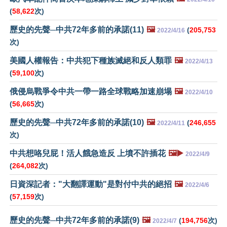
(
58,622
次)
歷史的先聲─中共72年多前的承諾(11)
🖼️
(
205,753
2022/4/16
次)
美國人權報告：中共犯下種族滅絕和反人類罪
🖼️
2022/4/13
(
59,100
次)
俄侵烏戰爭令中共一帶一路全球戰略加速崩塌
🖼️
2022/4/10
(
56,665
次)
歷史的先聲─中共72年多前的承諾(10)
🖼️
(
246,655
2022/4/11
次)
中共想咯兒屁！活人餓急造反 上墳不許插花
🖼️▶️
2022/4/9
(
264,082
次)
日資深記者："大翻譯運動"是對付中共的絕招
🖼️
2022/4/6
(
57,159
次)
歷史的先聲─中共72年多前的承諾(9)
🖼️
(
194,756
次)
2022/4/7