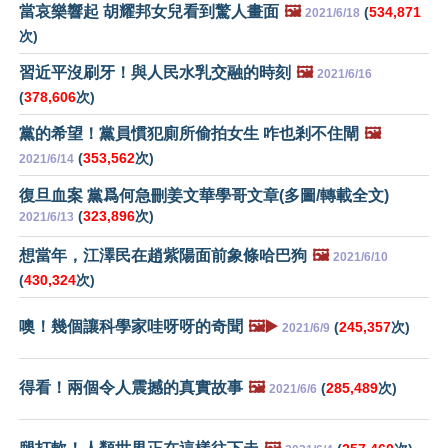
當哀樂響起 胡耀邦女兒看到驚人畫面
🖼️
(
534,871
2021/6/18
次)
習近平沒刷牙！與人民水乳交融的時刻
🖼️
2021/6/16
(
378,606
次)
黨的希望！黨員慣犯廁所偷拍女生 咋也剎不住閘
🖼️
(
353,562
次)
2021/6/14
復旦血案 黨爲何急刪姜文華學哥文章(多圖/轉載全文)
(
323,896
次)
2021/6/13
想當年，江澤民在趙紫陽面前象條哈巴狗
🖼️
2021/6/10
(
430,324
次)
噢！幾個讓科學家哇呀呀的奇聞
🖼️▶️
(
245,357
次)
2021/6/9
得看！兩個令人震撼的真實故事
🖼️
(
285,489
次)
2021/6/6