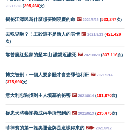
(
295,460
次)
2021/8/28
揭祕江澤民爲什麼想要劉曉慶的命
🖼️
(
533,247
次)
2021/8/25
丟魂兒啦？！王毅這不是活人的表情
🖼️
(
421,426
2021/8/23
次)
靠曾慶紅起家的趙本山 誰親近誰死
🖼️
(
337,116
次)
2021/8/20
博文被刪：一個人要多賤才會去舔他利班
🖼️
2021/8/14
(
375,990
次)
意大利忠狗找到主人墳墓的祕密
🖼️
(
191,870
次)
2021/8/14
從忠犬將毒蛇撕成兩半所想到的
🖼️
(
235,475
次)
2021/8/13
菲律賓的第一塊奧運金牌是這樣得來的
🖼️▶️
2021/8/12