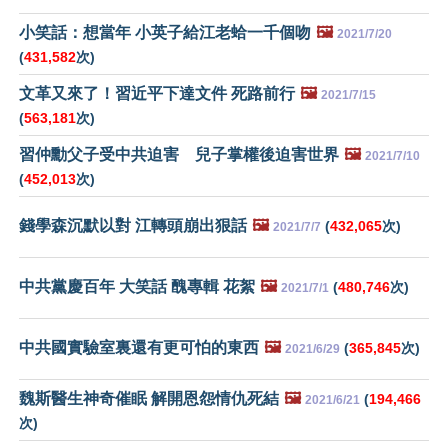
小笑話：想當年 小英子給江老蛤一千個吻
🖼️
2021/7/20
(
431,582
次)
文革又來了！習近平下達文件 死路前行
🖼️
2021/7/15
(
563,181
次)
習仲勳父子受中共迫害 兒子掌權後迫害世界
🖼️
2021/7/10
(
452,013
次)
錢學森沉默以對 江轉頭崩出狠話
🖼️
(
432,065
次)
2021/7/7
中共黨慶百年 大笑話 醜專輯 花絮
🖼️
(
480,746
次)
2021/7/1
中共國實驗室裏還有更可怕的東西
🖼️
(
365,845
次)
2021/6/29
魏斯醫生神奇催眠 解開恩怨情仇死結
🖼️
(
194,466
2021/6/21
次)