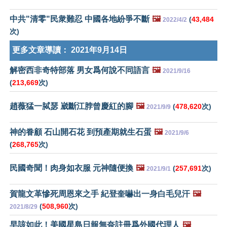
中共"清零"民衆難忍 中國各地紛爭不斷
🖼️
(
43,484
2022/4/2
次)
更多文章導讀：
2021年9月14日
解密西非奇特部落 男女爲何說不同語言
🖼️
2021/9/16
(
213,669
次)
趙薇猛一脦瑟 崴斷江脖曾慶紅的腳
🖼️
(
478,620
次)
2021/9/9
神的眷顧 石山開石花 到預產期就生石蛋
🖼️
2021/9/6
(
268,765
次)
民國奇聞！肉身如衣服 元神隨便換
🖼️
(
257,691
次)
2021/9/1
賀龍文革慘死周恩來之手 紀登奎嚇出一身白毛兒汗
🖼️
(
508,960
次)
2021/8/29
早該如此！美國星島日報無奈註冊爲外國代理人
🖼️