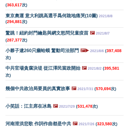
(
363,617
次)
東京奧運 意大利跳高選手爲何跪地痛哭(10圖)
2021/8/8
(
294,881
次)
驚跳！紐約封門鑰匙與網文怒問兒童疫苗
🖼️
2021/8/7
(
287,377
次)
小夥子逮260只癩蛤蟆 驚動司法部門
🖼️▶️
(
397,408
2021/8/6
次)
中共官場貪腐決堤 從江澤民當政開始
🖼️
(
395,581
2021/8/2
次)
幾個中共政治局要員的真實故事
🖼️
(
570,694
次)
2021/7/31
小笑話：江主席在冰島
🖼️
(
531,478
次)
2021/7/29
河南泄洪悲歌 作詞作曲都是中共
🖼️
(
323,580
次)
2021/7/26