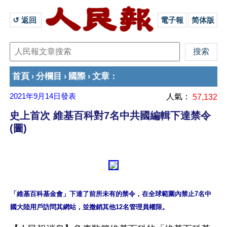
↺ 返回 
電子報
简体版
首頁
分欄目
國際
文章
›
›
›
：
2021年9月14日
發表
人氣：
57,132
史上首次 維基百科對7名中共國編輯下達禁令
(圖)
「維基百科基金會」下達了前所未有的禁令，在全球範圍內禁止7名中