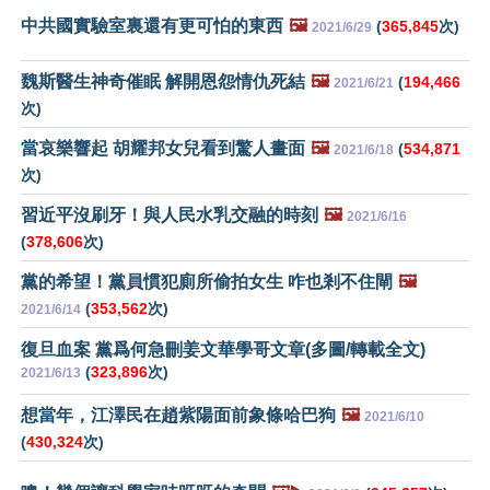
中共國實驗室裏還有更可怕的東西
🖼️
(
365,845
次)
2021/6/29
魏斯醫生神奇催眠 解開恩怨情仇死結
🖼️
(
194,466
2021/6/21
次)
當哀樂響起 胡耀邦女兒看到驚人畫面
🖼️
(
534,871
2021/6/18
次)
習近平沒刷牙！與人民水乳交融的時刻
🖼️
2021/6/16
(
378,606
次)
黨的希望！黨員慣犯廁所偷拍女生 咋也剎不住閘
🖼️
(
353,562
次)
2021/6/14
復旦血案 黨爲何急刪姜文華學哥文章(多圖/轉載全文)
(
323,896
次)
2021/6/13
想當年，江澤民在趙紫陽面前象條哈巴狗
🖼️
2021/6/10
(
430,324
次)