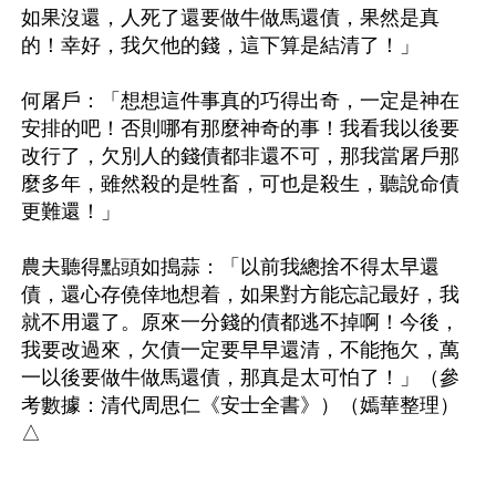
如果沒還，人死了還要做牛做馬還債，果然是真
的！幸好，我欠他的錢，這下算是結清了！」

何屠戶：「想想這件事真的巧得出奇，一定是神在
安排的吧！否則哪有那麼神奇的事！我看我以後要
改行了，欠別人的錢債都非還不可，那我當屠戶那
麼多年，雖然殺的是牲畜，可也是殺生，聽說命債
更難還！」

農夫聽得點頭如搗蒜：「以前我總捨不得太早還
債，還心存僥倖地想着，如果對方能忘記最好，我
就不用還了。原來一分錢的債都逃不掉啊！今後，
我要改過來，欠債一定要早早還清，不能拖欠，萬
一以後要做牛做馬還債，那真是太可怕了！」（參
考數據：清代周思仁《安士全書》）（嫣華整理）