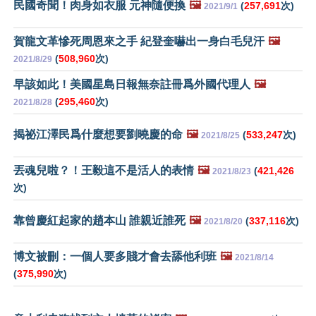
民國奇聞！肉身如衣服 元神隨便換
🖼️
(
257,691
次)
2021/9/1
賀龍文革慘死周恩來之手 紀登奎嚇出一身白毛兒汗
🖼️
(
508,960
次)
2021/8/29
早該如此！美國星島日報無奈註冊爲外國代理人
🖼️
(
295,460
次)
2021/8/28
揭祕江澤民爲什麼想要劉曉慶的命
🖼️
(
533,247
次)
2021/8/25
丟魂兒啦？！王毅這不是活人的表情
🖼️
(
421,426
2021/8/23
次)
靠曾慶紅起家的趙本山 誰親近誰死
🖼️
(
337,116
次)
2021/8/20
博文被刪：一個人要多賤才會去舔他利班
🖼️
2021/8/14
(
375,990
次)