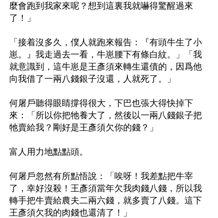
麼會跑到我家來呢？想到這裏我就嚇得驚醒過來
了！」

「接着沒多久，僕人就跑來報告：『有頭牛生了小
崽。』我走過去一看，牛崽腰下有條白紋。」「我
就意識到，這牛崽是王彥須來轉生還債的，因爲他
向我借了一兩八錢銀子沒還，人就死了。」

何屠戶聽得眼睛撐得很大，下巴也張大得快掉下
來：「所以你把牠養大了，然後以一兩八錢銀子把
牠賣給我？剛好是王彥須欠你的錢？」

富人用力地點點頭。

何屠戶忽然有所點悟說：「唉呀！我差點把牛宰
了，幸好沒殺！王彥須當年欠我肉錢八錢，所以我
轉手把牛賣給農夫二兩六錢，就多賣了八錢。這下
王彥須欠我的肉錢也還清了！」
