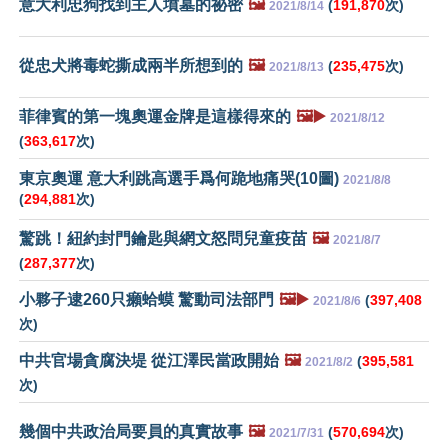
意大利忠狗找到主人墳墓的祕密
🖼️
(
191,870
次)
2021/8/14
從忠犬將毒蛇撕成兩半所想到的
🖼️
(
235,475
次)
2021/8/13
菲律賓的第一塊奧運金牌是這樣得來的
🖼️▶️
2021/8/12
(
363,617
次)
東京奧運 意大利跳高選手爲何跪地痛哭(10圖)
2021/8/8
(
294,881
次)
驚跳！紐約封門鑰匙與網文怒問兒童疫苗
🖼️
2021/8/7
(
287,377
次)
小夥子逮260只癩蛤蟆 驚動司法部門
🖼️▶️
(
397,408
2021/8/6
次)
中共官場貪腐決堤 從江澤民當政開始
🖼️
(
395,581
2021/8/2
次)
幾個中共政治局要員的真實故事
🖼️
(
570,694
次)
2021/7/31