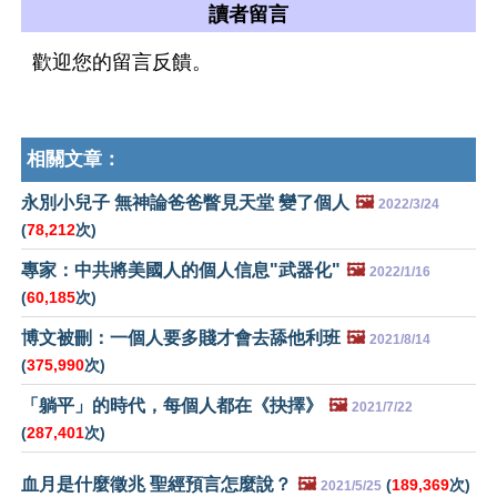
讀者留言
歡迎您的留言反饋。
相關文章：
永別小兒子 無神論爸爸瞥見天堂 變了個人
🖼️
2022/3/24
(
78,212
次)
專家：中共將美國人的個人信息"武器化"
🖼️
2022/1/16
(
60,185
次)
博文被刪：一個人要多賤才會去舔他利班
🖼️
2021/8/14
(
375,990
次)
「躺平」的時代，每個人都在《抉擇》
🖼️
2021/7/22
(
287,401
次)
血月是什麼徵兆 聖經預言怎麼說？
🖼️
(
189,369
次)
2021/5/25