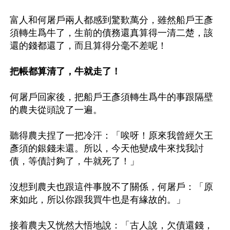
富人和何屠戶兩人都感到驚歎萬分，雖然船戶王彥
須轉生爲牛了，生前的債務還真算得一清二楚，該
還的錢都還了，而且算得分毫不差呢！

把帳都算清了，牛就走了！
何屠戶回家後，把船戶王彥須轉生爲牛的事跟隔壁
的農夫從頭說了一遍。

聽得農夫捏了一把冷汗：「唉呀！原來我曾經欠王
彥須的銀錢未還。所以，今天他變成牛來找我討
債，等債討夠了，牛就死了！」

沒想到農夫也跟這件事脫不了關係，何屠戶：「原
來如此，所以你跟我買牛也是有緣故的。」

接着農夫又恍然大悟地說：「古人說，欠債還錢，