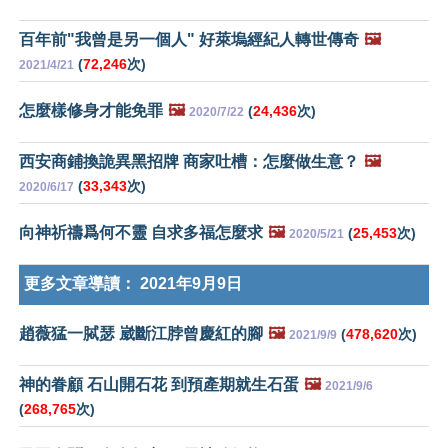
百年前"我曾是另一個人" 好萊塢經紀人轉世傳奇
🖼️
(
72,246
次)
2021/4/21
怎麼樣修身才能免罪
🖼️
(
24,436
次)
2020/7/22
西安商鋪換詭異黑招牌 商家吐槽：怎麼做生意？
🖼️
(
33,343
次)
2020/6/17
向神祈禱爲何不靈 自求多福怎麼求
🖼️
(
25,453
次)
2020/5/21
更多文章導讀：
2021年9月9日
趙薇猛一脦瑟 崴斷江脖曾慶紅的腳
🖼️
(
478,620
次)
2021/9/9
神的眷顧 石山開石花 到預產期就生石蛋
🖼️
2021/9/6
(
268,765
次)