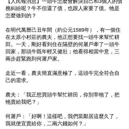
【人民報消息】一頭牛怎麼會解決自己和3個人的債
務糾紛呢？牛不但還了債，也跟人家要了債。牠是
怎麼做到的？

在明代萬曆己丑年間（約公元1589年），有一個住
在太原小村莊的農夫，他正想要找一頭牛來幫忙耕
田。一天，剛好看到住在隔壁的何屠戶牽了一頭牛
回家，那頭牛既年輕又健壯；他看得相當中意，三
兩步趕緊跑到何屠戶家。

走近一看，農夫簡直滿意極了，這頭牛完全符合自
己的需求。

農夫：「我正想買頭牛幫忙耕田，你別宰牠了，把
牠賣給我吧？」

何屠戶：「好啊！這樣吧，我們當鄰居這麼久了，
我就便宜賣給你，二兩六錢如何？」
