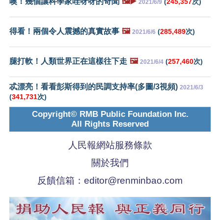
噢！幾個讓科學家哇呀呀的奇聞
🖼️▶️
(
245,357
次)
2021/6/9
得看！兩個令人震撼的真實故事
🖼️
(
285,489
次)
2021/6/6
腿打軟！人類世界正在這樣往下走
🖼️
(
257,460
次)
2021/6/4
忒漂亮！看看彭斯得到的民調支持率(多圖/3視頻)
2021/6/3
(
341,731
次)
Copyright© RMB Public Foundation Inc.
All Rights Reserved
人民報網站服務條款
關於我們
反饋信箱：
editor@renminbao.com