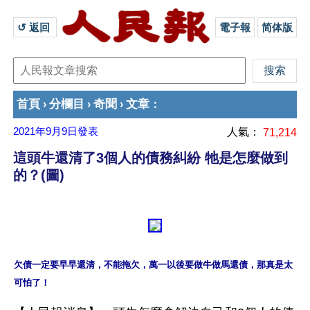
↺ 返回 
電子報
简体版
首頁
分欄目
奇聞
文章
›
›
›
：
2021年9月9日
發表
人氣：
71,214
這頭牛還清了3個人的債務糾紛 牠是怎麼做到
的？(圖)
欠債一定要早早還清，不能拖欠，萬一以後要做牛做馬還債，那真是太