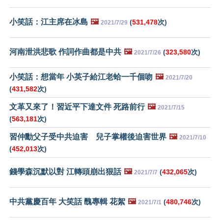
小笑話：江主席在冰島
🖼️
(
531,478
次)
2021/7/29
河南泄洪悲歌 作詞作曲都是中共
🖼️
(
323,580
次)
2021/7/26
小笑話：想當年 小英子給江老蛤一千個吻
🖼️
2021/7/20
(
431,582
次)
文革又來了！習近平下達文件 死路前行
🖼️
2021/7/15
(
563,181
次)
習仲勳父子受中共迫害 兒子掌權後迫害世界
🖼️
2021/7/10
(
452,013
次)
錢學森沉默以對 江轉頭崩出狠話
🖼️
(
432,065
次)
2021/7/7
中共黨慶百年 大笑話 醜專輯 花絮
🖼️
(
480,746
次)
2021/7/1