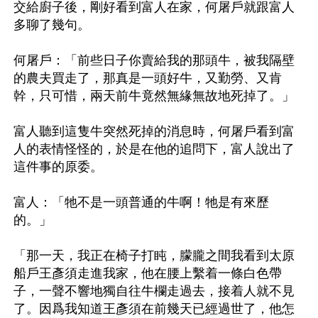
交給廚子後，剛好看到富人在家，何屠戶就跟富人
多聊了幾句。

何屠戶：「前些日子你賣給我的那頭牛，被我隔壁
的農夫買走了，那真是一頭好牛，又勤勞、又肯
幹，只可惜，兩天前牛竟然無緣無故地死掉了。」

富人聽到這隻牛突然死掉的消息時，何屠戶看到富
人的表情怪怪的，於是在他的追問下，富人說出了
這件事的原委。

富人：「牠不是一頭普通的牛啊！牠是有來歷
的。」

「那一天，我正在椅子打盹，朦朧之間我看到太原
船戶王彥須走進我家，他在腰上繫着一條白色帶
子，一聲不響地獨自往牛欄走過去，接着人就不見
了。因爲我知道王彥須在前幾天已經過世了，他怎