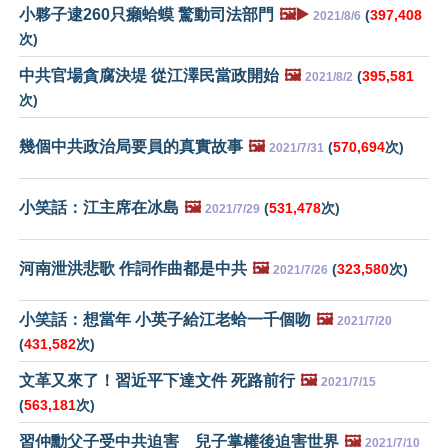
小夥子逮260只癩蛤蟆 驚動司法部門
🖼️▶️
(
397,408
2021/8/6
次)
中共官場貪腐決堤 從江澤民當政開始
🖼️
(
395,581
2021/8/2
次)
幾個中共政治局要員的真實故事
🖼️
(
570,694
次)
2021/7/31
小笑話：江主席在冰島
🖼️
(
531,478
次)
2021/7/29
河南泄洪悲歌 作詞作曲都是中共
🖼️
(
323,580
次)
2021/7/26
小笑話：想當年 小英子給江老蛤一千個吻
🖼️
2021/7/20
(
431,582
次)
文革又來了！習近平下達文件 死路前行
🖼️
2021/7/15
(
563,181
次)
習仲勳父子受中共迫害 兒子掌權後迫害世界
🖼️
2021/7/10