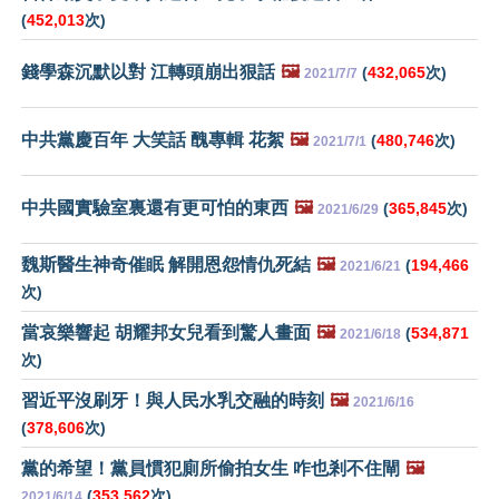
(
452,013
次)
錢學森沉默以對 江轉頭崩出狠話
🖼️
(
432,065
次)
2021/7/7
中共黨慶百年 大笑話 醜專輯 花絮
🖼️
(
480,746
次)
2021/7/1
中共國實驗室裏還有更可怕的東西
🖼️
(
365,845
次)
2021/6/29
魏斯醫生神奇催眠 解開恩怨情仇死結
🖼️
(
194,466
2021/6/21
次)
當哀樂響起 胡耀邦女兒看到驚人畫面
🖼️
(
534,871
2021/6/18
次)
習近平沒刷牙！與人民水乳交融的時刻
🖼️
2021/6/16
(
378,606
次)
黨的希望！黨員慣犯廁所偷拍女生 咋也剎不住閘
🖼️
(
353,562
次)
2021/6/14