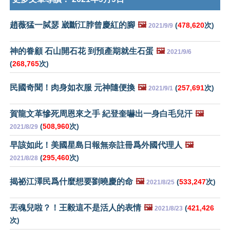
趙薇猛一脦瑟 崴斷江脖曾慶紅的腳
🖼️
(
478,620
次)
2021/9/9
神的眷顧 石山開石花 到預產期就生石蛋
🖼️
2021/9/6
(
268,765
次)
民國奇聞！肉身如衣服 元神隨便換
🖼️
(
257,691
次)
2021/9/1
賀龍文革慘死周恩來之手 紀登奎嚇出一身白毛兒汗
🖼️
(
508,960
次)
2021/8/29
早該如此！美國星島日報無奈註冊爲外國代理人
🖼️
(
295,460
次)
2021/8/28
揭祕江澤民爲什麼想要劉曉慶的命
🖼️
(
533,247
次)
2021/8/25
丟魂兒啦？！王毅這不是活人的表情
🖼️
(
421,426
2021/8/23
次)