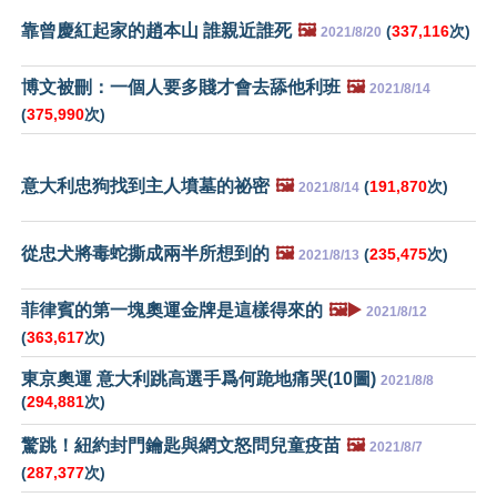
靠曾慶紅起家的趙本山 誰親近誰死
🖼️
(
337,116
次)
2021/8/20
博文被刪：一個人要多賤才會去舔他利班
🖼️
2021/8/14
(
375,990
次)
意大利忠狗找到主人墳墓的祕密
🖼️
(
191,870
次)
2021/8/14
從忠犬將毒蛇撕成兩半所想到的
🖼️
(
235,475
次)
2021/8/13
菲律賓的第一塊奧運金牌是這樣得來的
🖼️▶️
2021/8/12
(
363,617
次)
東京奧運 意大利跳高選手爲何跪地痛哭(10圖)
2021/8/8
(
294,881
次)
驚跳！紐約封門鑰匙與網文怒問兒童疫苗
🖼️
2021/8/7
(
287,377
次)