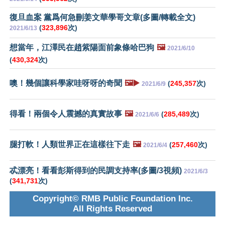
復旦血案 黨爲何急刪姜文華學哥文章(多圖/轉載全文)
(
323,896
次)
2021/6/13
想當年，江澤民在趙紫陽面前象條哈巴狗
🖼️
2021/6/10
(
430,324
次)
噢！幾個讓科學家哇呀呀的奇聞
🖼️▶️
(
245,357
次)
2021/6/9
得看！兩個令人震撼的真實故事
🖼️
(
285,489
次)
2021/6/6
腿打軟！人類世界正在這樣往下走
🖼️
(
257,460
次)
2021/6/4
忒漂亮！看看彭斯得到的民調支持率(多圖/3視頻)
2021/6/3
(
341,731
次)
Copyright© RMB Public Foundation Inc.
All Rights Reserved