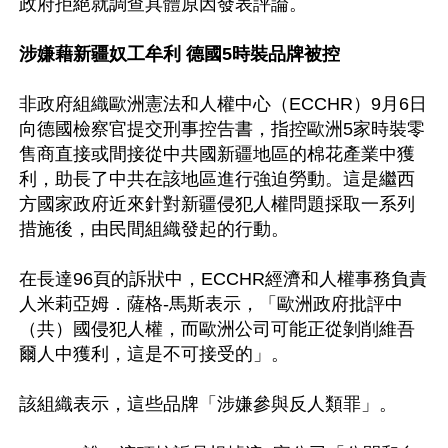
政府拒絕就調查具體原因發表評論。

涉嫌藉新疆奴工牟利 德國5時裝品牌被控
非政府組織歐洲憲法和人權中心（ECCHR）9月6日
向德國檢察官提交刑事控告書，指控歐洲5家時裝零
售商直接或間接從中共國新疆地區的棉花產業中獲
利，助長了中共在該地區進行強迫勞動。這是繼西
方國家政府近來針對新疆侵犯人權問題採取一系列
措施後，由民間組織發起的行動。

在長達96頁的訴狀中，ECCHR經濟和人權事務負責
人米莉亞姆．薩格-馬斯表示，「歐洲政府批評中
（共）國侵犯人權，而歐洲公司可能正從剝削維吾
爾人中獲利，這是不可接受的」。

該組織表示，這些品牌「涉嫌參與反人類罪」。
