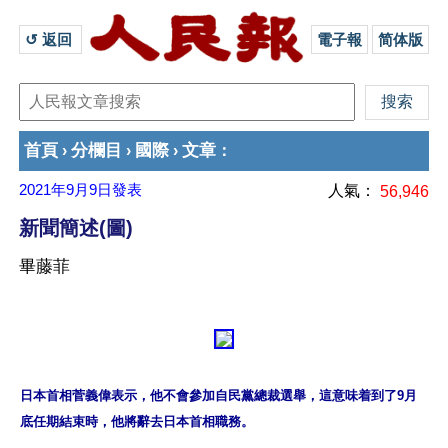
↺ 返回 
電子報
简体版
首頁
分欄目
國際
文章
›
›
›
：
2021年9月9日
發表
人氣：
56,946
新聞簡述(圖)
畢藤菲
日本首相菅義偉表示，他不會參加自民黨總裁選舉，這意味着到了9月