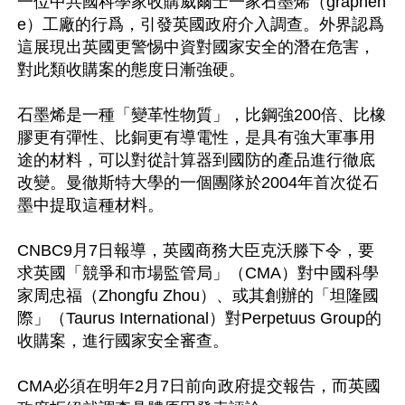
一位中共國科學家收購威爾士一家石墨烯（graphen
e）工廠的行爲，引發英國政府介入調查。外界認爲
這展現出英國更警惕中資對國家安全的潛在危害，
對此類收購案的態度日漸強硬。

石墨烯是一種「變革性物質」，比鋼強200倍、比橡
膠更有彈性、比銅更有導電性，是具有強大軍事用
途的材料，可以對從計算器到國防的產品進行徹底
改變。曼徹斯特大學的一個團隊於2004年首次從石
墨中提取這種材料。

CNBC9月7日報導，英國商務大臣克沃滕下令，要
求英國「競爭和市場監管局」（CMA）對中國科學
家周忠福（Zhongfu Zhou）、或其創辦的「坦隆國
際」（Taurus International）對Perpetuus Group的
收購案，進行國家安全審查。

CMA必須在明年2月7日前向政府提交報告，而英國