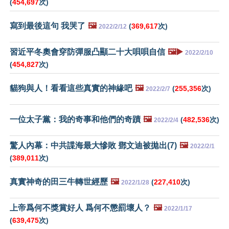
(
454,697
次)
寫到最後這句 我哭了
🖼️
(
369,617
次)
2022/2/12
習近平冬奧會穿防彈服凸顯二十大唄唄自信
🖼️▶️
2022/2/10
(
454,827
次)
貓狗與人！看看這些真實的神緣吧
🖼️
(
255,356
次)
2022/2/7
一位太子黨：我的奇事和他們的奇蹟
🖼️
(
482,536
次)
2022/2/4
驚人內幕：中共諜海最大慘敗 鄧文迪被拋出(7)
🖼️
2022/2/1
(
389,011
次)
真實神奇的田三牛轉世經歷
🖼️
(
227,410
次)
2022/1/28
上帝爲何不獎賞好人 爲何不懲罰壞人？
🖼️
2022/1/17
(
639,475
次)