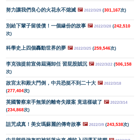
努力讓我們良心的火花永不熄滅
🖼️
(
301,167
次)
2022/3/29
別給下輩子留後債！一個緣份的故事
🖼️
(
242,510
2022/3/28
次)
科學史上四個轟動世界的夢
🖼️
(
259,546
次)
2022/3/25
李克強提前宣佈屆滿卸任 習屁股賊沉
🖼️
(
506,158
2022/3/22
次)
故宮太和殿大門倒，中共恐挺不到二十大
🖼️
2022/3/18
(
277,404
次)
英國警察束手無策的離奇失蹤案 竟這樣破了
🖼️
2022/3/14
(
234,868
次)
詛咒成真！美女瑪蘇麗的傳奇故事
🖼️
(
243,538
次)
2022/3/9