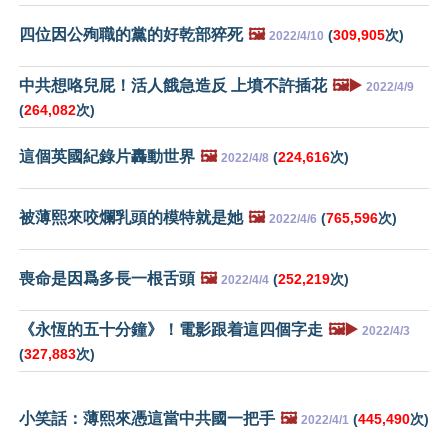
四位因公殉職的黨的好乾部猝死
🖼️
(
309,905
次)
2022/4/10
中共想咯兒屁！活人餓急造反 上墳不許插花
🖼️▶️
2022/4/9
(
264,082
次)
這個英國紀錄片轟動世界
🖼️
(
224,616
次)
2022/4/8
被薄熙來咬爛乳頭的模特就是她
🖼️
(
765,596
次)
2022/4/6
喪命是因爲多長一根舌頭
🖼️
(
252,219
次)
2022/4/4
《永恆的五十分鐘》！電影跟着這四個字走
🖼️▶️
2022/4/3
(
327,883
次)
小笑話：薄熙來憑這當中共國一把手
🖼️
(
445,490
次)
2022/4/1