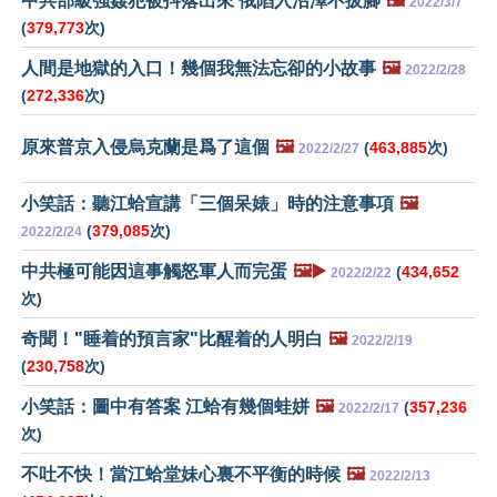
中共部級強姦犯被抖落出來 俄陷入沼澤不拔腳
🖼️
2022/3/7
(
379,773
次)
人間是地獄的入口！幾個我無法忘卻的小故事
🖼️
2022/2/28
(
272,336
次)
原來普京入侵烏克蘭是爲了這個
🖼️
(
463,885
次)
2022/2/27
小笑話：聽江蛤宣講「三個呆婊」時的注意事項
🖼️
(
379,085
次)
2022/2/24
中共極可能因這事觸怒軍人而完蛋
🖼️▶️
(
434,652
2022/2/22
次)
奇聞！"睡着的預言家"比醒着的人明白
🖼️
2022/2/19
(
230,758
次)
小笑話：圖中有答案 江蛤有幾個蛙姘
🖼️
(
357,236
2022/2/17
次)
不吐不快！當江蛤堂妹心裏不平衡的時候
🖼️
2022/2/13