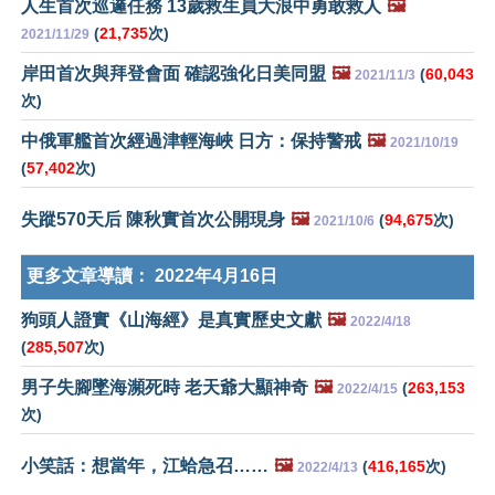
人生首次巡邏任務 13歲救生員大浪中勇敢救人
🖼️
(
21,735
次)
2021/11/29
岸田首次與拜登會面 確認強化日美同盟
🖼️
(
60,043
2021/11/3
次)
中俄軍艦首次經過津輕海峽 日方：保持警戒
🖼️
2021/10/19
(
57,402
次)
失蹤570天后 陳秋實首次公開現身
🖼️
(
94,675
次)
2021/10/6
更多文章導讀：
2022年4月16日
狗頭人證實《山海經》是真實歷史文獻
🖼️
2022/4/18
(
285,507
次)
男子失腳墜海瀕死時 老天爺大顯神奇
🖼️
(
263,153
2022/4/15
次)
小笑話：想當年，江蛤急召……
🖼️
(
416,165
次)
2022/4/13