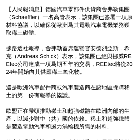
【人民報消息】德國汽車零部件供貨商舍弗勒集團
（Schaeffler）一名高管表示，該集團已簽署一項原
材料協議，以確保從歐洲爲其電動汽車電機業務獲
取稀土磁體。

據路透社報導，舍弗勒首席運營官安德烈亞斯．希
克（Andreas Schick）表示，該集團已經與挪威RE
Etec公司達成一項爲期五年的交易，REEtec將從20
24年開始向其供應稀土氧化物。

這是歐洲汽車配件商或汽車製造商在該地區採購稀
土的第一份有報導的協議。

歐盟正在帶頭推動稀土和超強磁體在歐洲內部的生
產，以減少對中（共）國的依賴。稀土和超強磁體
是製造電動汽車和風力渦輪機所需的材料。
