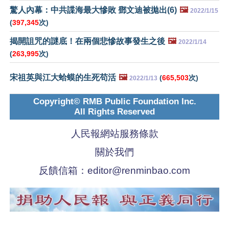
驚人內幕：中共諜海最大慘敗 鄧文迪被拋出(6)
🖼️
2022/1/15
(
397,345
次)
揭開詛咒的謎底！在兩個悲慘故事發生之後
🖼️
2022/1/14
(
263,995
次)
宋祖英與江大蛤蟆的生死苟活
🖼️
(
665,503
次)
2022/1/13
Copyright© RMB Public Foundation Inc.
All Rights Reserved
人民報網站服務條款
關於我們
反饋信箱：
editor@renminbao.com