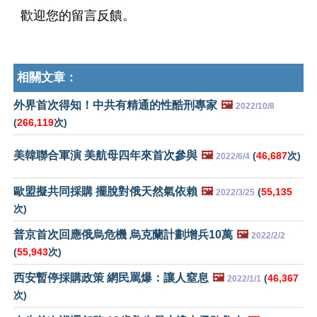
歡迎您的留言反饋。
相關文章：
外界首次得知！中共有精通的性酷刑專家
🖼️
2022/10/8
(
266,119
次)
美韓聯合軍演 美航母四年來首次參與
🖼️
(
46,687
次)
2022/6/4
歐盟擬共同採購 擺脫對俄天然氣依賴
🖼️
(
55,135
2022/3/25
次)
普京首次回應俄烏危機 烏克蘭計劃增兵10萬
🖼️
2022/2/2
(
55,943
次)
西安暫停採購政策 網民罵爆：讓人窒息
🖼️
(
46,367
2022/1/1
次)