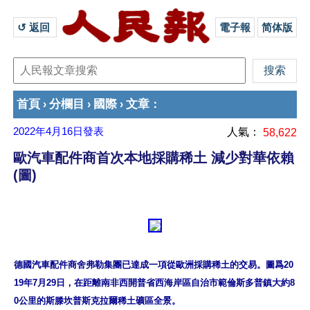
↺ 返回 
電子報
简体版
首頁
分欄目
國際
文章
›
›
›
：
2022年4月16日
發表
人氣：
58,622
歐汽車配件商首次本地採購稀土 減少對華依賴
(圖)
德國汽車配件商舍弗勒集團已達成一項從歐洲採購稀土的交易。圖爲20
19年7月29日，在距離南非西開普省西海岸區自治市範倫斯多普鎮大約8