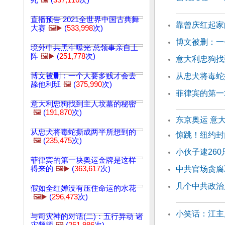
死
🖼️
(
337,116
次)
直播预告 2021全世界中国古典舞
靠曾庆红起家
大赛
🖼️▶️
(
533,998
次)
博文被删：一
境外中共黑牢曝光 总领事亲自上
阵
🖼️▶️
(
251,778
次)
意大利忠狗找
博文被删：一个人要多贱才会去
从忠犬将毒蛇
舔他利班
🖼️
(
375,990
次)
菲律宾的第一
意大利忠狗找到主人坟墓的秘密
🖼️
(
191,870
次)
东京奥运 意
从忠犬将毒蛇撕成两半所想到的
惊跳！纽约封
🖼️
(
235,475
次)
小伙子逮26
菲律宾的第一块奥运金牌是这样
得来的
🖼️▶️
(
363,617
次)
中共官场贪腐
几个中共政治
假如全红婵没有压住命运的水花
🖼️▶️
(
296,473
次)
小笑话：江主
与司灾神的对话(二)：五行异动 诸