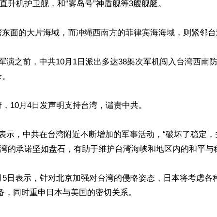
”直升机护卫舰，和“雾岛号”神盾舰等3艘舰艇。

湾东面的大片海域，而冲绳西南方的菲律宾海海域，则紧邻台湾
军演之前，中共10月1日派出多达38架次军机闯入台湾西南
。

，10月4日发声明支持台湾，谴责中共。

日表示，中共在台湾附近不断增加的军事活动，“破坏了稳定，
台湾的承诺坚如盘石，有助于维护台湾海峡和地区内的和平与稳
月5日表示，针对北京加强对台湾的侵略姿态，日本将考虑各
备，同时重申日本与美国的密切关系。
