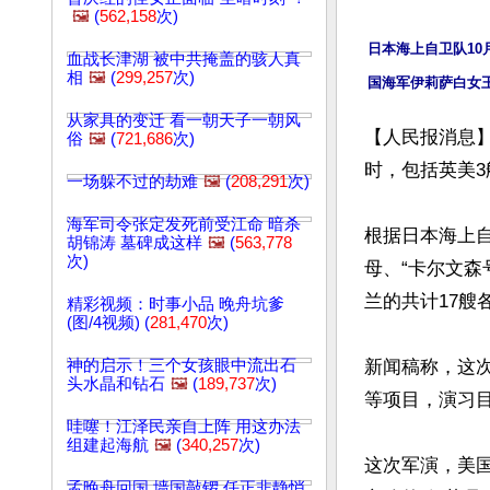
🖼️
(
562,158
次)
日本海上自卫队10
血战长津湖 被中共掩盖的骇人真
相
🖼️
(
299,257
次)
从家具的变迁 看一朝天子一朝风
【人民报消息
俗
🖼️
(
721,686
次)
时，包括英美3
一场躲不过的劫难
🖼️
(
208,291
次)
海军司令张定发死前受江命 暗杀
根据日本海上自
胡锦涛 墓碑成这样
🖼️
(
563,778
次)
母、“卡尔文森
兰的共计17艘
精彩视频：时事小品 晚舟坑爹
(图/4视频) (
281,470
次)
神的启示！三个女孩眼中流出石
新闻稿称，这次
头水晶和钻石
🖼️
(
189,737
次)
等项目，演习目
哇噻！江泽民亲自上阵 用这办法
组建起海航
🖼️
(
340,257
次)
这次军演，美国
孟晚舟回国 墙国敲锣 任正非静悄