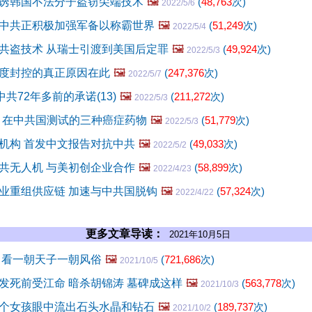
诱韩国不法分子盗窃尖端技术
🖼️
(
48,763
次)
2022/5/6
中共正积极加强军备以称霸世界
🖼️
(
51,249
次)
2022/5/4
共盗技术 从瑞士引渡到美国后定罪
🖼️
(
49,924
次)
2022/5/3
度封控的真正原因在此
🖼️
(
247,376
次)
2022/5/7
共72年多前的承诺(13)
🖼️
(
211,272
次)
2022/5/3
准 在中共国测试的三种癌症药物
🖼️
(
51,779
次)
2022/5/3
机构 首发中文报告对抗中共
🖼️
(
49,033
次)
2022/5/2
共无人机 与美初创企业合作
🖼️
(
58,899
次)
2022/4/23
业重组供应链 加速与中共国脱钩
🖼️
(
57,324
次)
2022/4/22
更多文章导读：
2021年10月5日
 看一朝天子一朝风俗
🖼️
(
721,686
次)
2021/10/5
发死前受江命 暗杀胡锦涛 墓碑成这样
🖼️
(
563,778
次)
2021/10/3
个女孩眼中流出石头水晶和钻石
🖼️
(
189,737
次)
2021/10/2