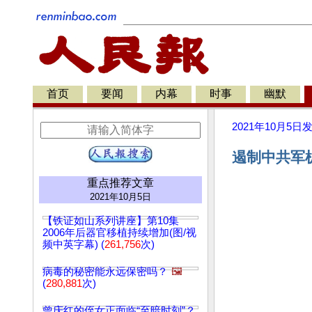
首页
要闻
内幕
时事
幽默
2021年10月5日
遏制中共军机
重点推荐文章
2021年10月5日
【铁证如山系列讲座】第10集
2006年后器官移植持续增加(图/视
频中英字幕) (
261,756
次)
病毒的秘密能永远保密吗？
🖼️
(
280,881
次)
曾庆红的侄女正面临“至暗时刻”？