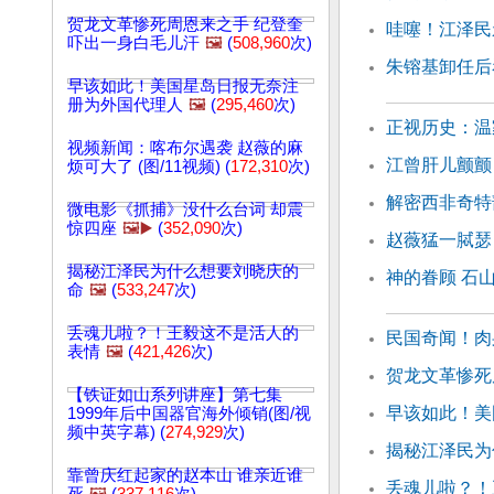
贺龙文革惨死周恩来之手 纪登奎
哇噻！江泽民
吓出一身白毛儿汗
🖼️
(
508,960
次)
朱镕基卸任后
早该如此！美国星岛日报无奈注
册为外国代理人
🖼️
(
295,460
次)
正视历史：温
视频新闻：喀布尔遇袭 赵薇的麻
江曾肝儿颤颤
烦可大了 (图/11视频) (
172,310
次)
解密西非奇特
微电影《抓捕》没什么台词 却震
惊四座
🖼️▶️
(
352,090
次)
赵薇猛一脦瑟
揭秘江泽民为什么想要刘晓庆的
神的眷顾 石
命
🖼️
(
533,247
次)
丢魂儿啦？！王毅这不是活人的
民国奇闻！肉
表情
🖼️
(
421,426
次)
贺龙文革惨死
【铁证如山系列讲座】第七集
早该如此！美
1999年后中国器官海外倾销(图/视
频中英字幕) (
274,929
次)
揭秘江泽民为
靠曾庆红起家的赵本山 谁亲近谁
丢魂儿啦？！