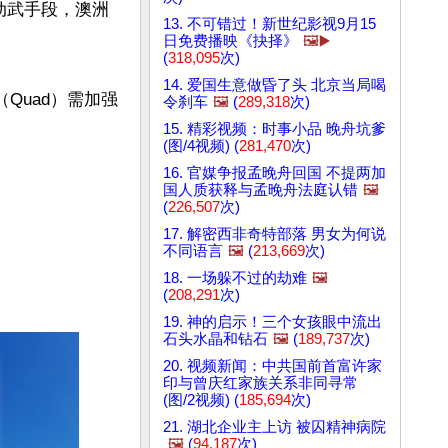
动武手段，澳洲
13. 不可错过！新世纪影视9月15
日免费播映《抉择》
🖼️▶️
(
318,095
次)
14. 爱国生意做昏了头 北京当局喝
Quad）需加强
令刹车
🖼️
(
289,318
次)
15. 精彩视频：时事小品 晚舟坑爹
(图/4视频) (
281,470
次)
16. 官媒争报孟晚舟回国 不提两加
国人质获释与孟晚舟法庭认错
🖼️
(
226,507
次)
17. 解密西非奇特部落 男女为何说
不同语言
🖼️
(
213,669
次)
18. 一场躲不过的劫难
🖼️
(
208,291
次)
19. 神的启示！三个女孩眼中流出
石头水晶和钻石
🖼️
(
189,737
次)
20. 视频新闻：中共国前首富许家
印与曾庆红家族关系非同寻常
(图/2视频) (
185,694
次)
21. 湖北企业主上访 被囚精神病院
🖼️
(
94,187
次)