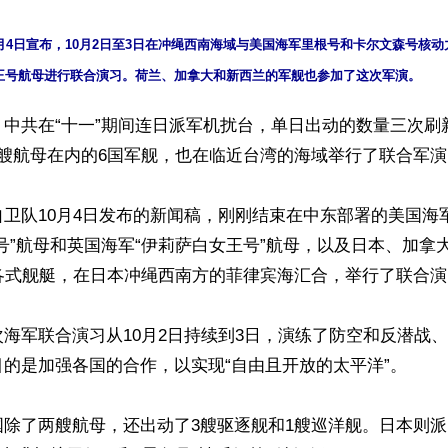
月4日宣布，10月2日至3日在冲绳西南海域与美国海军里根号和卡尔文森号核
】中共在“十一”期间连日派军机扰台，单日出动的数量三次刷
艘航母在内的6国军舰，也在临近台湾的海域举行了联合军演。
卫队10月4日发布的新闻稿，刚刚结束在中东部署的美国海军
号”航母和英国海军“伊莉萨白女王号”航母，以及日本、加拿
各式舰艇，在日本冲绳西南方的菲律宾海汇合，举行了联合演
海军联合演习从10月2日持续到3日，演练了防空和反潜战
的是加强各国的合作，以实现“自由且开放的太平洋”。

除了两艘航母，还出动了3艘驱逐舰和1艘巡洋舰。日本则派