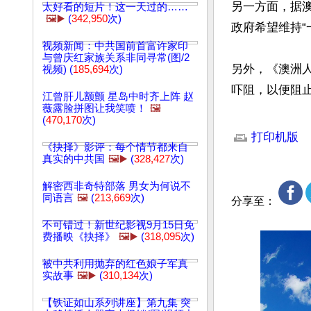
另一方面，据
太好看的短片！这一天过的……
🖼️▶️
(
342,950
次)
政府希望维持“
视频新闻：中共国前首富许家印
与曾庆红家族关系非同寻常(图/2
另外，《澳洲人
视频) (
185,694
次)
吓阻，以便阻
江曾肝儿颤颤 星岛中时齐上阵 赵
薇露脸拼图让我笑喷！
🖼️
文章网址: http://w
(
470,170
次)
打印机版
《抉择》影评：每个情节都来自
真实的中共国
🖼️▶️
(
328,427
次)
解密西非奇特部落 男女为何说不
同语言
🖼️
(
213,669
次)
分享至：
不可错过！新世纪影视9月15日免
费播映《抉择》
🖼️▶️
(
318,095
次)
被中共利用抛弃的红色娘子军真
实故事
🖼️▶️
(
310,134
次)
【铁证如山系列讲座】第九集 突