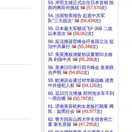
53. 岸田文雄正式出任日本首相 组
新内阁应对挑战
🖼️
(
57,576
次)
54. 法国智库报告 起底中共军
队"三大战法"
🖼️
(
56,434
次)
55. 日本最大军舰试飞F-35B 二战
以来首次
🖼️
(
56,052
次)
56. 反活摘器官峰会吁各国立法 惩
治中共暴行
🖼️
(
55,348
次)
57. 美英澳核潜艇协议重塑印太格
局 剑指中共
🖼️
(
55,206
次)
58. 美澳日印举行四方峰会 发表联
合声明
🖼️
(
54,852
次)
59. 欧洲议会通过对华新战略 谴责
中共侵犯人权
🖼️
(
54,126
次)
60. 花10万元维修 郑州泡水车不到
一周自燃
🖼️
(
50,797
次)
61. 济南美容机构女老板打顾客 网
民：如黑社会
🖼️
(
49,977
次)
62. 警方回应山西大学生宿舍死亡
案 家长质疑
🖼️
(
47,295
次)