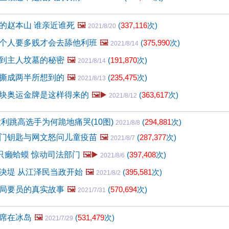
的赵本山 谁亲近谁死
🖼️
(
337,116
次)
2021/8/20
个人要多贱才会去舔他利班
🖼️
(
375,990
次)
2021/8/14
到主人坟墓的秘密
🖼️
(
191,870
次)
2021/8/14
撕成两半所想到的
🖼️
(
235,475
次)
2021/8/13
块奥运金牌是这样得来的
🖼️▶️
(
363,617
次)
2021/8/12
大利跳高选手为何跪地痛哭(10图)
(
294,881
次)
2021/8/8
门钥匙与网文怒问儿童疫苗
🖼️
(
287,377
次)
2021/8/7
0只癞蛤蟆 惊动司法部门
🖼️▶️
(
397,408
次)
2021/8/6
决堤 从江泽民当政开始
🖼️
(
395,581
次)
2021/8/2
局要员的真实故事
🖼️
(
570,694
次)
2021/7/31
席在冰岛
🖼️
(
531,479
次)
2021/7/29