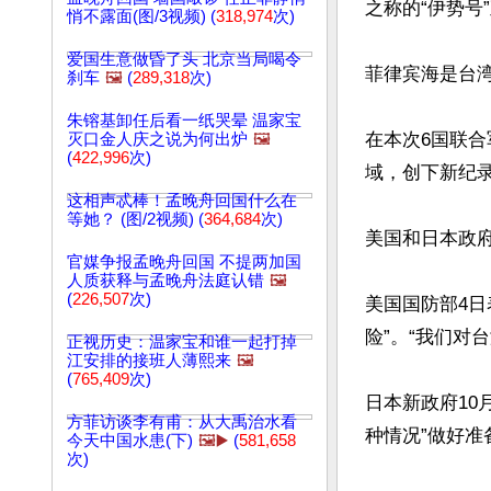
之称的“伊势号
悄不露面(图/3视频) (
318,974
次)
爱国生意做昏了头 北京当局喝令
菲律宾海是台
刹车
🖼️
(
289,318
次)
朱镕基卸任后看一纸哭晕 温家宝
在本次6国联合
灭口金人庆之说为何出炉
🖼️
(
422,996
次)
域，创下新纪录
这相声忒棒！孟晚舟回国什么在
等她？ (图/2视频) (
364,684
次)
美国和日本政府
官媒争报孟晚舟回国 不提两加国
人质获释与孟晚舟法庭认错
🖼️
(
226,507
次)
美国国防部4
险”。“我们对
正视历史：温家宝和谁一起打掉
江安排的接班人薄熙来
🖼️
(
765,409
次)
日本新政府10
方菲访谈李有甫：从大禹治水看
种情况”做好准
今天中国水患(下)
🖼️▶️
(
581,658
次)