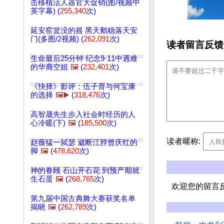
击移植活人器官大促销(图/视频中
英字幕) (
255,340
次)
延安窑篮没的摇 黑天鹅稳落天安
门(多图/2视频) (
262,091
次)
读者留言反馈
生命最后25分钟 纪念9·11中遇难
的华裔空姐
🖼️
(
232,401
次)
《抉择》影评：伍子胥与何宝康
的选择
🖼️▶️
(
318,476
次)
高智晟先生步入社会时经历的人
心冷暖(下)
🖼️
(
185,500
次)
读者暱称:
赵薇猛一脦瑟 崴断江脖曾庆红的
脚
🖼️
(
478,620
次)
神的眷顾 石山开石花 到预产期就
生石蛋
🖼️
(
268,765
次)
欢迎您的留言
第九届中国古典舞大赛获奖名单
揭晓
🖼️
(
262,789
次)