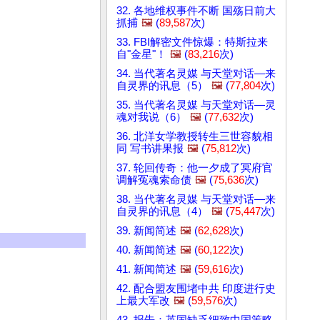
32. 各地维权事件不断 国殇日前大
抓捕
🖼️
(
89,587
次)
33. FBI解密文件惊爆：特斯拉来
自"金星"！
🖼️
(
83,216
次)
34. 当代著名灵媒 与天堂对话—来
自灵界的讯息（5）
🖼️
(
77,804
次)
35. 当代著名灵媒 与天堂对话—灵
魂对我说（6）
🖼️
(
77,632
次)
36. 北洋女学教授转生三世容貌相
同 写书讲果报
🖼️
(
75,812
次)
37. 轮回传奇：他一夕成了冥府官
调解冤魂索命债
🖼️
(
75,636
次)
38. 当代著名灵媒 与天堂对话—来
自灵界的讯息（4）
🖼️
(
75,447
次)
39. 新闻简述
🖼️
(
62,628
次)
40. 新闻简述
🖼️
(
60,122
次)
41. 新闻简述
🖼️
(
59,616
次)
42. 配合盟友围堵中共 印度进行史
上最大军改
🖼️
(
59,576
次)
43. 报告：英国缺乏细致中国策略