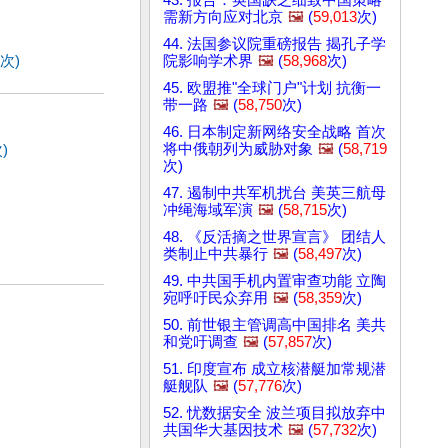
需新方向应对北京
🖼️
(
59,013
次)
44. 法国参议院重磅报告 揭孔子学
次)
院影响学术界
🖼️
(
58,968
次)
45. 欧盟推"全球门户"计划 抗衡一
带一路
🖼️
(
58,750
次)
46. 日本制定新网络安全战略 首次
将中俄朝列为威胁对象
🖼️
(
58,719
)
次)
47. 遏制中共军机扰台 美英三航母
冲绳海域军演
🖼️
(
58,715
次)
48. 《反活摘之世界宣言》 团结人
类制止中共暴行
🖼️
(
58,497
次)
49. 中共国手机内置审查功能 立陶
宛呼吁民众弃用
🖼️
(
58,359
次)
50. 前世银主管调高中国排名 美共
和党吁调查
🖼️
(
57,857
次)
51. 印度宣布 成立核潜艇加常规潜
艇舰队
🖼️
(
57,776
次)
52. 忧数据安全 波兰项目拟放弃中
共国华大基因技术
🖼️
(
57,732
次)