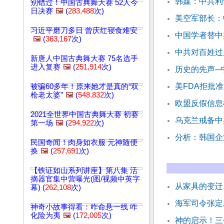
韩媒：中共利
别错过！中国古典舞大赛 52人今
日决赛
🖼️
(
283,488
次)
美空军部长：
习近平磨刀多日 曾庆红寝食难安
中国学者替中
🖼️
(
363,167
次)
中共对百姓过
新唐人中国古典舞大赛 75名选手
进入复赛
🖼️
(
251,914
次)
历史的先声─中
美FDA拒批
被骗60多年！原来她才是真的“双
枪老太婆”
🖼️
(
548,832
次)
欧盟反假信息
2021全世界中国古典舞大赛 初赛
乌克兰戒备中
第一场
🖼️
(
294,922
次)
分析：韩国企
民国奇闻！肉身如衣服 元神随便
换
🖼️
(
257,691
次)
【铁证如山系列讲座】第八集 活
摘器官集中营曝光(图/视频中英字
从家具的变迁
幕) (
262,108
次)
海军司令张定
神奇小故事得看：咋命悬一线 咋
化险为夷
🖼️
(
172,005
次)
神的启示！三