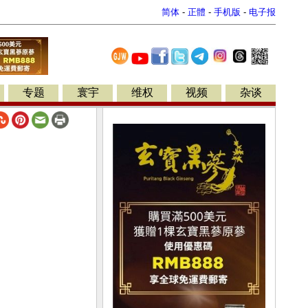
简体
-
正體
-
手机版
-
电子报
专题
寰宇
维权
视频
杂谈