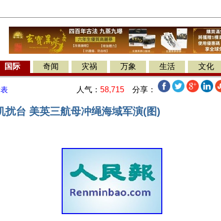
国际
奇闻
灾祸
万象
生活
文化
人气：
58,715
分享：
发表
扰台 美英三航母冲绳海域军演(图)