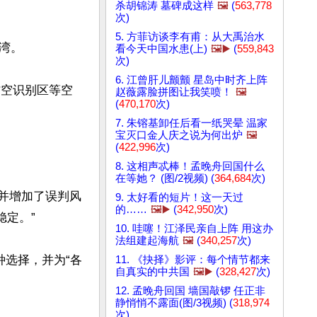
杀胡锦涛 墓碑成这样
🖼️
(
563,778
次)
5. 方菲访谈李有甫：从大禹治水
。

看今天中国水患(上)
🖼️▶️
(
559,843
次)
6. 江曾肝儿颤颤 星岛中时齐上阵
防空识别区等空
赵薇露脸拼图让我笑喷！
🖼️
(
470,170
次)
7. 朱镕基卸任后看一纸哭晕 温家
宝灭口金人庆之说为何出炉
🖼️
(
422,996
次)
8. 这相声忒棒！孟晚舟回国什么
在等她？ (图/2视频) (
364,684
次)
并增加了误判风
9. 太好看的短片！这一天过
的……
🖼️▶️
(
342,950
次)
定。”

10. 哇噻！江泽民亲自上阵 用这办
法组建起海航
🖼️
(
340,257
次)
种选择，并为“各
11. 《抉择》影评：每个情节都来
自真实的中共国
🖼️▶️
(
328,427
次)
12. 孟晚舟回国 墙国敲锣 任正非
静悄悄不露面(图/3视频) (
318,974
次)