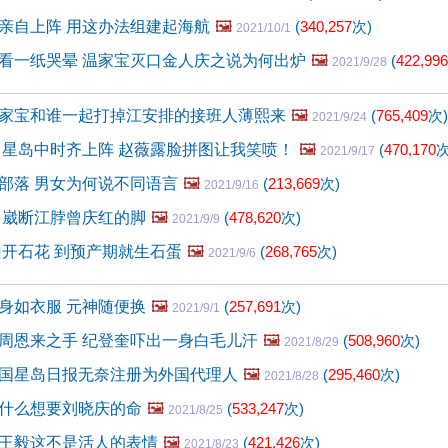
亲自上阵 用这办法组建起海航
🖼️
(
340,257
次)
2021/10/1
看一纸哭晕 温家宝灭口金人庆之说为何出炉
🖼️
(
422,996
2021/9/28
家宝和谁一起打掉江安排的接班人薄熙来
🖼️
(
765,409
次)
2021/9/24
 星岛中时齐上阵 赵薇露脸拼图让我笑喷！
🖼️
(
470,170
次
2021/9/17
部落 男女为何说不同语言
🖼️
(
213,669
次)
2021/9/16
 崴断江脖曾庆红的脚
🖼️
(
478,620
次)
2021/9/9
山开石花 到预产期就生石蛋
🖼️
(
268,765
次)
2021/9/6
身如衣服 元神随便换
🖼️
(
257,691
次)
2021/9/1
周恩来之手 纪登奎吓出一身白毛儿汗
🖼️
(
508,960
次)
2021/8/29
国星岛日报无奈注册为外国代理人
🖼️
(
295,460
次)
2021/8/28
什么想要刘晓庆的命
🖼️
(
533,247
次)
2021/8/25
王毅这不是活人的表情
🖼️
(
421,426
次)
2021/8/23