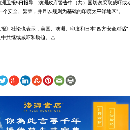
澳洲卫报5日报导，澳洲政府警告中（共）国切勿采取威吓或
一个安全、繁荣，并且以规则为基础的印度太平洋地区”。

报》社论也表示，美国、澳洲、印度和日本“四方安全对话”（
止中共继续威吓和胁迫。△
ww.renminbao.com/rmb/articles/2021/10/5/73284.html