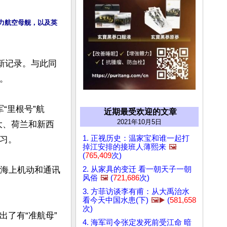
动力航空母舰，以及英
新记录。与此同


“里根号”航
近期最受欢迎的文章
2021年10月5日
大、荷兰和新西
1. 正视历史：温家宝和谁一起打
习。

掉江安排的接班人薄熙来
🖼️
(
765,409
次)
2. 从家具的变迁 看一朝天子一朝
、海上机动和通讯
风俗
🖼️
(
721,686
次)
3. 方菲访谈李有甫：从大禹治水
看今天中国水患(下)
🖼️▶️
(
581,658
次)
出了有“准航母”
4. 海军司令张定发死前受江命 暗