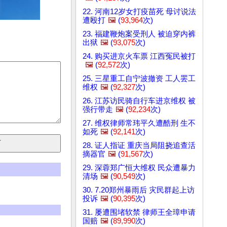
22. 河南12岁女打疫苗死 母讨说法
遭殴打
🖼️
(
93,964
次)
23. 福建鞭炮案受刑人 被迫穿内裤
出狱
🖼️
(
93,075
次)
24. 购买进京火车票 江西冤民被打
🖼️
(
92,572
次)
25. 三星重工自宁波撤资 工人罢工
维权
🖼️
(
92,327
次)
26. 江苏访民骑自行车进京维权 被
强行带走
🖼️
(
92,234
次)
27. 维权律师常玮平久遭酷刑 生不
如死
🖼️
(
92,141
次)
28. 证人指证 重庆当局阻挠追查活
摘器官
🖼️
(
91,567
次)
29. 深蓉郑广恒大维权 民众遭暴力
清场
🖼️
(
90,549
次)
30. 7.20郑州暴雨后 灾民群起上访
投诉
🖼️
(
90,395
次)
31. 屡遭围堵软禁 律师王全璋申请
国赔
🖼️
(
89,990
次)