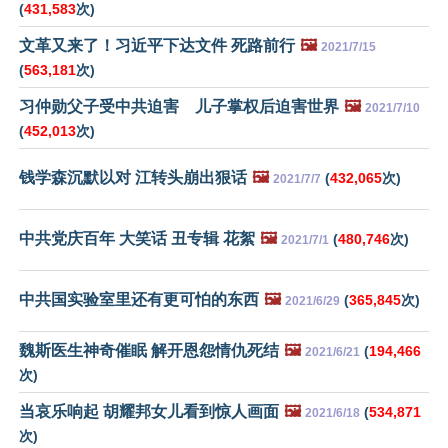
(
431,583
次)
文革又来了！习近平下达文件 死路前行
🖼️
2021/7/15
(
563,181
次)
习仲勋父子受中共迫害 儿子掌权后迫害世界
🖼️
2021/7/10
(
452,013
次)
钱学森沉默以对 江转头崩出狠话
🖼️
(
432,065
次)
2021/7/7
中共党庆百年 大笑话 丑专辑 花絮
🖼️
(
480,746
次)
2021/7/1
中共国实验室里还有更可怕的东西
🖼️
(
365,845
次)
2021/6/29
魏斯医生神奇催眠 解开恩怨情仇死结
🖼️
(
194,466
2021/6/21
次)
当哀乐响起 胡耀邦女儿看到惊人画面
🖼️
(
534,871
2021/6/18
次)