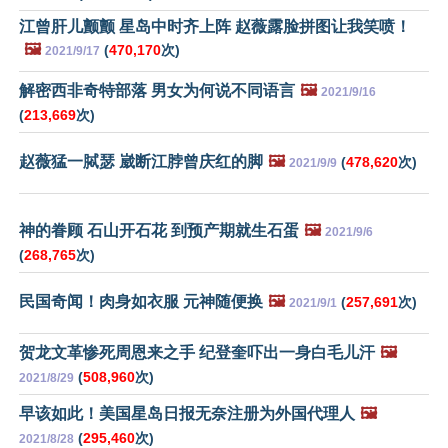
江曾肝儿颤颤 星岛中时齐上阵 赵薇露脸拼图让我笑喷！
🖼️
(
470,170
次)
2021/9/17
解密西非奇特部落 男女为何说不同语言
🖼️
2021/9/16
(
213,669
次)
赵薇猛一脦瑟 崴断江脖曾庆红的脚
🖼️
(
478,620
次)
2021/9/9
神的眷顾 石山开石花 到预产期就生石蛋
🖼️
2021/9/6
(
268,765
次)
民国奇闻！肉身如衣服 元神随便换
🖼️
(
257,691
次)
2021/9/1
贺龙文革惨死周恩来之手 纪登奎吓出一身白毛儿汗
🖼️
(
508,960
次)
2021/8/29
早该如此！美国星岛日报无奈注册为外国代理人
🖼️
(
295,460
次)
2021/8/28