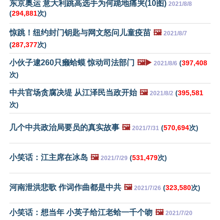
东京奥运 意大利跳高选手为何跪地痛哭(10图)
2021/8/8
(
294,881
次)
惊跳！纽约封门钥匙与网文怒问儿童疫苗
🖼️
2021/8/7
(
287,377
次)
小伙子逮260只癞蛤蟆 惊动司法部门
🖼️▶️
(
397,408
2021/8/6
次)
中共官场贪腐决堤 从江泽民当政开始
🖼️
(
395,581
2021/8/2
次)
几个中共政治局要员的真实故事
🖼️
(
570,694
次)
2021/7/31
小笑话：江主席在冰岛
🖼️
(
531,479
次)
2021/7/29
河南泄洪悲歌 作词作曲都是中共
🖼️
(
323,580
次)
2021/7/26
小笑话：想当年 小英子给江老蛤一千个吻
🖼️
2021/7/20