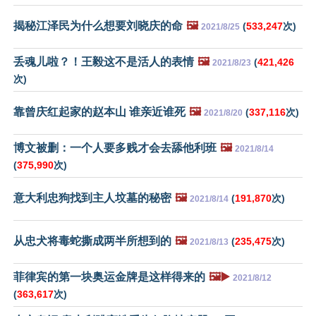
揭秘江泽民为什么想要刘晓庆的命
🖼️
(
533,247
次)
2021/8/25
丢魂儿啦？！王毅这不是活人的表情
🖼️
(
421,426
2021/8/23
次)
靠曾庆红起家的赵本山 谁亲近谁死
🖼️
(
337,116
次)
2021/8/20
博文被删：一个人要多贱才会去舔他利班
🖼️
2021/8/14
(
375,990
次)
意大利忠狗找到主人坟墓的秘密
🖼️
(
191,870
次)
2021/8/14
从忠犬将毒蛇撕成两半所想到的
🖼️
(
235,475
次)
2021/8/13
菲律宾的第一块奥运金牌是这样得来的
🖼️▶️
2021/8/12
(
363,617
次)