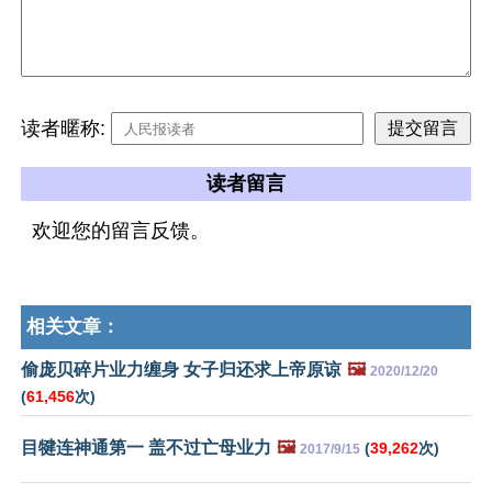
读者暱称:
读者留言
欢迎您的留言反馈。
相关文章：
偷庞贝碎片业力缠身 女子归还求上帝原谅
🖼️
2020/12/20
(
61,456
次)
目犍连神通第一 盖不过亡母业力
🖼️
(
39,262
次)
2017/9/15