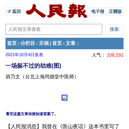
↺ 返回 
电子报
正體版
首页
分栏目
灾祸
首页
文章
›
›
|
›
：
2021年10月4日
发表
人气：
208,291
一场躲不过的劫难(图)
胡乃文（台北上海同德堂中医师）
看完这篇文章你就知道答案了。
【人民报消息】我曾在《医山夜话》这本书里写了