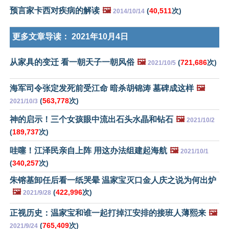
预言家卡西对疾病的解读
🖼️
(
40,511
次)
2014/10/14
更多文章导读：
2021年10月4日
从家具的变迁 看一朝天子一朝风俗
🖼️
(
721,686
次)
2021/10/5
海军司令张定发死前受江命 暗杀胡锦涛 墓碑成这样
🖼️
(
563,778
次)
2021/10/3
神的启示！三个女孩眼中流出石头水晶和钻石
🖼️
2021/10/2
(
189,737
次)
哇噻！江泽民亲自上阵 用这办法组建起海航
🖼️
2021/10/1
(
340,257
次)
朱镕基卸任后看一纸哭晕 温家宝灭口金人庆之说为何出炉
🖼️
(
422,996
次)
2021/9/28
正视历史：温家宝和谁一起打掉江安排的接班人薄熙来
🖼️
(
765,409
次)
2021/9/24