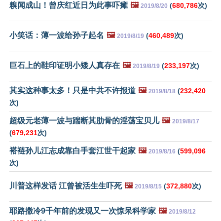
糗闻成山！曾庆红近日为此事吓瘫
🖼️
(
680,786
次)
2019/8/20
小笑话：薄一波给孙子起名
🖼️
(
460,489
次)
2019/8/19
巨石上的鞋印证明小矮人真存在
🖼️
(
233,197
次)
2019/8/19
其实这种事太多！只是中共不许报道
🖼️
(
232,420
2019/8/18
次)
超级元老薄一波与踹断其肋骨的淫荡宝贝儿
🖼️
2019/8/17
(
679,231
次)
褡裢孙儿江志成靠白手套江世干起家
🖼️
(
599,096
2019/8/16
次)
川普这样发话 江曾被活生生吓死
🖼️
(
372,880
次)
2019/8/15
耶路撒冷9千年前的发现又一次惊呆科学家
🖼️
2019/8/12