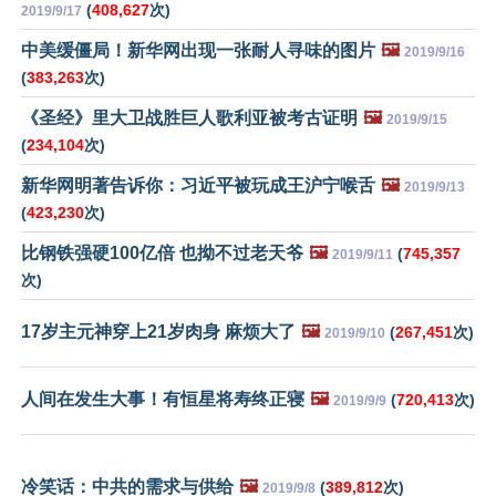
(
408,627
次)
2019/9/17
中美缓僵局！新华网出现一张耐人寻味的图片
🖼️
2019/9/16
(
383,263
次)
《圣经》里大卫战胜巨人歌利亚被考古证明
🖼️
2019/9/15
(
234,104
次)
新华网明著告诉你：习近平被玩成王沪宁喉舌
🖼️
2019/9/13
(
423,230
次)
比钢铁强硬100亿倍 也拗不过老天爷
🖼️
(
745,357
2019/9/11
次)
17岁主元神穿上21岁肉身 麻烦大了
🖼️
(
267,451
次)
2019/9/10
人间在发生大事！有恒星将寿终正寝
🖼️
(
720,413
次)
2019/9/9
冷笑话：中共的需求与供给
🖼️
(
389,812
次)
2019/9/8