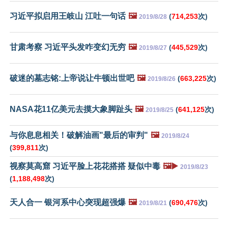
习近平拟启用王岐山 江吐一句话
🖼️
(
714,253
次)
2019/8/28
甘肃考察 习近平头发咋变幻无穷
🖼️
(
445,529
次)
2019/8/27
破迷的墓志铭:上帝说让牛顿出世吧
🖼️
(
663,225
次)
2019/8/26
NASA花11亿美元去摸大象脚趾头
🖼️
(
641,125
次)
2019/8/25
与你息息相关！破解油画"最后的审判"
🖼️
2019/8/24
(
399,811
次)
视察莫高窟 习近平脸上花花搭搭 疑似中毒
🖼️▶️
2019/8/23
(
1,188,498
次)
天人合一 银河系中心突现超强爆
🖼️
(
690,476
次)
2019/8/21