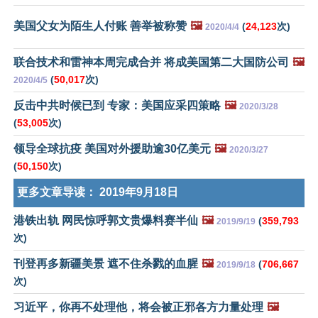
美国父女为陌生人付账 善举被称赞
🖼️
(
24,123
次)
2020/4/4
联合技术和雷神本周完成合并 将成美国第二大国防公司
🖼️
(
50,017
次)
2020/4/5
反击中共时候已到 专家：美国应采四策略
🖼️
2020/3/28
(
53,005
次)
领导全球抗疫 美国对外援助逾30亿美元
🖼️
2020/3/27
(
50,150
次)
更多文章导读：
2019年9月18日
港铁出轨 网民惊呼郭文贵爆料赛半仙
🖼️
(
359,793
2019/9/19
次)
刊登再多新疆美景 遮不住杀戮的血腥
🖼️
(
706,667
2019/9/18
次)
习近平，你再不处理他，将会被正邪各方力量处理
🖼️