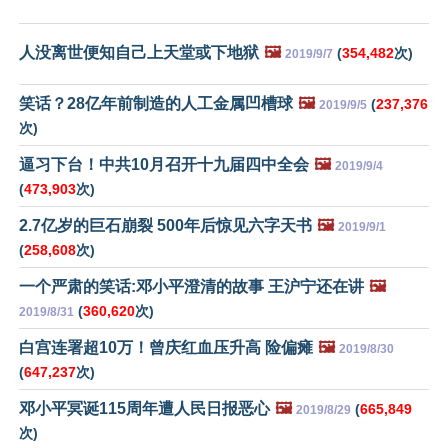
人没离世便知自己上天堂或下地狱
🖼️
(
354,482
次)
2019/9/7
笑话？28亿年前制造的人工金属凹槽球
🖼️
(
237,376
2019/9/5
次)
逼习下台！中共10月召开十九届四中全会
🖼️
2019/9/4
(
473,903
次)
2.7亿岁的巨石崩裂 500年后惊见六字天书
🖼️
2019/9/1
(
258,608
次)
一个严肃的笑话:邓小平澄清的故事 王沪宁还在讲
🖼️
(
360,620
次)
2019/8/31
白宫连署超10万！曾庆红血压升高 险偏瘫
🖼️
2019/8/30
(
647,237
次)
邓小平冥诞115周年遭人民日报恶心
🖼️
(
665,849
2019/8/29
次)