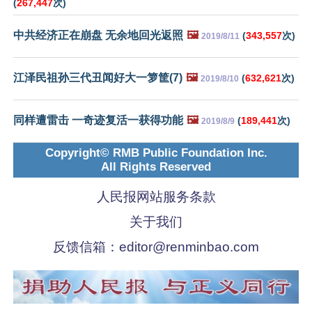
(
267,447
次)
中共经济正在崩盘 无余地回光返照
🖼️
(
343,557
次)
2019/8/11
江泽民祖孙三代丑闻好大一箩筐(7)
🖼️
(
632,621
次)
2019/8/10
同样遭雷击 一奇迹复活一获得功能
🖼️
(
189,441
次)
2019/8/9
Copyright© RMB Public Foundation Inc.
All Rights Reserved
人民报网站服务条款
关于我们
反馈信箱：
editor@renminbao.com