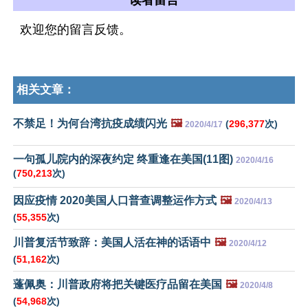
读者留言
欢迎您的留言反馈。
相关文章：
不禁足！为何台湾抗疫成绩闪光
🖼️
(
296,377
次)
2020/4/17
一句孤儿院内的深夜约定 终重逢在美国(11图)
2020/4/16
(
750,213
次)
因应疫情 2020美国人口普查调整运作方式
🖼️
2020/4/13
(
55,355
次)
川普复活节致辞：美国人活在神的话语中
🖼️
2020/4/12
(
51,162
次)
蓬佩奥：川普政府将把关键医疗品留在美国
🖼️
2020/4/8
(
54,968
次)