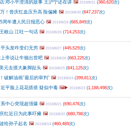
话:邓小平澄清的故事 王沪宁还在讲
🖼️
(
360,620
次)
2019/8/31
0万！曾庆红血压升高 险偏瘫
🖼️
(
647,237
次)
2019/8/30
15周年遭人民日报恶心
🖼️
(
665,849
次)
2019/8/29
王岐山 江吐一句话
🖼️
(
714,253
次)
2019/8/28
近平头发咋变幻无穷
🖼️
(
445,529
次)
2019/8/27
:上帝说让牛顿出世吧
🖼️
(
663,225
次)
2019/8/26
1亿美元去摸大象脚趾头
🖼️
(
641,125
次)
2019/8/25
！破解油画"最后的审判"
🖼️
(
399,811
次)
2019/8/24
习近平脸上花花搭搭 疑似中毒
🖼️▶️
(
1,188,498
次)
2019/8/23
河系中心突现超强爆
🖼️
(
690,476
次)
2019/8/21
庆红近日为此事吓瘫
🖼️
(
680,786
次)
2019/8/20
波给孙子起名
🖼️
(
460,489
次)
2019/8/19