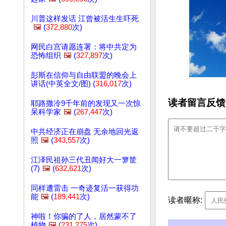
川普这样发话 江曾被活生生吓死
🖼️
(
372,880
次)
网民白宫请愿连署：将中共定为
恐怖组织
🖼️
(
327,897
次)
彭斯在信仰与自由联盟的晚会上
讲话(中英全文/图) (
316,017
次)
读者留言反馈
耶路撒冷9千年前的发现又一次惊
呆科学家
🖼️
(
267,447
次)
中共经济正在崩盘 无余地回光返
照
🖼️
(
343,557
次)
江泽民祖孙三代丑闻好大一箩筐
(7)
🖼️
(
632,621
次)
同样遭雷击 一奇迹复活一获得功
能
🖼️
(
189,441
次)
读者暱称:
神啦！你骗的了人，居然蒙不了
植物
🖼️
(
231,275
次)