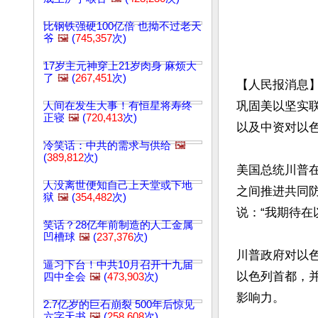
比钢铁强硬100亿倍 也拗不过老天
爷
🖼️
(
745,357
次)
17岁主元神穿上21岁肉身 麻烦大
了
🖼️
(
267,451
次)
【人民报消息】
巩固美以坚实联
人间在发生大事！有恒星将寿终
正寝
🖼️
(
720,413
次)
以及中资对以色
冷笑话：中共的需求与供给
🖼️
(
389,812
次)
美国总统川普在
人没离世便知自己上天堂或下地
之间推进共同
狱
🖼️
(
354,482
次)
说：“我期待在
笑话？28亿年前制造的人工金属
凹槽球
🖼️
(
237,376
次)
川普政府对以色
逼习下台！中共10月召开十九届
以色列首都，
四中全会
🖼️
(
473,903
次)
影响力。

2.7亿岁的巨石崩裂 500年后惊见
六字天书
🖼️
(
258,608
次)