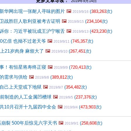
更多文章导读：
2019年9月14日
新华网出现一张耐人寻味的图片
🖼️
(
383,263
次)
2019/9/16
卫战胜巨人歌利亚被考古证明
🖼️
(
234,104
次)
2019/9/15
诉你：习近平被玩成王沪宁喉舌
🖼️
(
423,230
次)
2019/9/13
00亿倍 也拗不过老天爷
🖼️
(
745,357
次)
2019/9/11
上21岁肉身 麻烦大了
🖼️
(
267,451
次)
2019/9/10
事！有恒星将寿终正寝
🖼️
(
720,413
次)
2019/9/9
的需求与供给
🖼️
(
389,812
次)
2019/9/8
自己上天堂或下地狱
🖼️
(
354,482
次)
2019/9/7
年前制造的人工金属凹槽球
🖼️
(
237,376
次)
2019/9/5
共10月召开十九届四中全会
🖼️
(
473,903
次)
2019/9/4
石崩裂 500年后惊见六字天书
🖼️
(
258,608
次)
2019/9/1