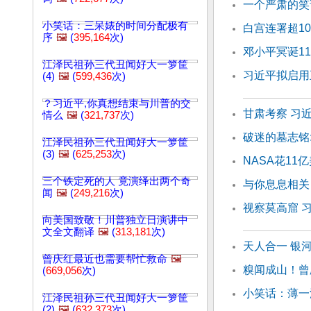
一个严肃的笑
小笑话：三呆婊的时间分配极有
白宫连署超1
序
🖼️
(
395,164
次)
邓小平冥诞1
江泽民祖孙三代丑闻好大一箩筐
习近平拟启用
(4)
🖼️
(
599,436
次)
？习近平,你真想结束与川普的交
甘肃考察 习
情么
🖼️
(
321,737
次)
破迷的墓志铭
江泽民祖孙三代丑闻好大一箩筐
(3)
🖼️
(
625,253
次)
NASA花1
三个铁定死的人 竟演绎出两个奇
与你息息相关
闻
🖼️
(
249,216
次)
视察莫高窟 
向美国致敬！川普独立日演讲中
文全文翻译
🖼️
(
313,181
次)
天人合一 银
曾庆红最近也需要帮忙救命
🖼️
糗闻成山！曾
(
669,056
次)
小笑话：薄一
江泽民祖孙三代丑闻好大一箩筐
(2)
🖼️
(
632,373
次)