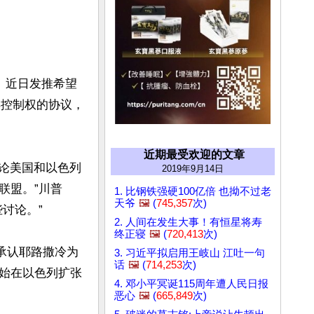
）近日发推希望
年控制权的协议，
近期最受欢迎的文章
讨论美国和以色列
2019年9月14日
联盟。”川普
1. 比钢铁强硬100亿倍 也拗不过老
天爷
🖼️
(
745,357
次)
论。”

2. 人间在发生大事！有恒星将寿
终正寝
🖼️
(
720,413
次)
布承认耶路撒冷为
3. 习近平拟启用王岐山 江吐一句
话
🖼️
(
714,253
次)
始在以色列扩张
4. 邓小平冥诞115周年遭人民日报
恶心
🖼️
(
665,849
次)