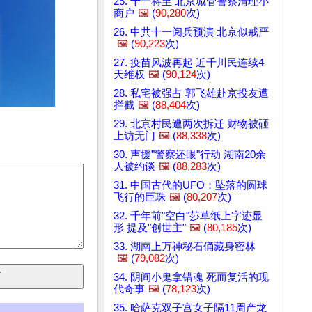
25. 十一将至 北京城管警察清理小
商户
🖼️
(
90,280
次)
26. 中共十一阅兵预演 北京似戒严
🖼️
(
90,223
次)
27. 疫苗风波再起 近千川民连续4
天维权
🖼️
(
90,124
次)
28. 私宅被强占 郭飞雄赴京投友遭
拦截
🖼️
(
88,404
次)
29. 北京村民遭两次拆迁 财物被砸
上访无门
🖼️
(
88,338
次)
30. 声援"警察还眼"行动 湖南20余
人被约谈
🖼️
(
88,283
次)
31. 中国古代的UFO：坠落的圆球
飞行的巨珠
🖼️
(
80,207
次)
32. 千年前"空白"莎草纸上字迹显
形 提及"创世主"
🖼️
(
80,185
次)
33. 湖南上万神秘石俑藏身密林
🖼️
(
79,082
次)
34. 阴间小鬼拿错魂 死而复活的现
代奇事
🖼️
(
78,123
次)
35. 哈萨克双子宫女子隔11周产龙