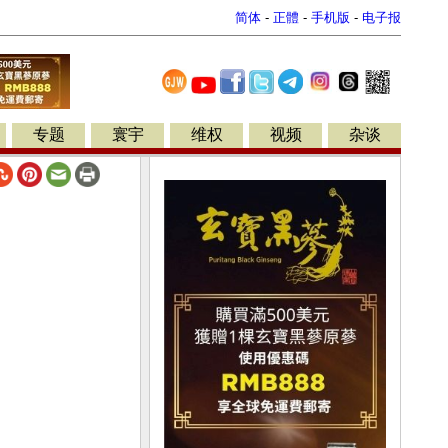
简体
-
正體
-
手机版
-
电子报
专题
寰宇
维权
视频
杂谈