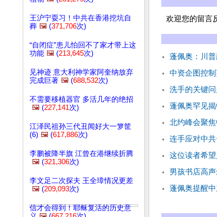
王沪宁耍习！中共在香港挖坑自
欢迎您的留言
葬
🖼️
(
371,706
次)
“自闭症”患儿怕回不了家才带上这
功能
🖼️
(
213,645
次)
蓬佩奥：川普
见神迹 意大利神学家阿奎纳放弃
中资企图控制
完成巨著
🖼️
(
688,532
次)
洗手的关键问
不需要移植器官 多活几年的绝招
蓬佩奥罕见揭
🖼️
(
227,141
次)
北约峰会聚焦
江泽民祖孙三代丑闻好大一箩筐
(6)
🖼️
(
617,886
次)
连手应对中共
李鹏被降半旗 江曾在港继续折腾
这位读者希望
🖼️
(
321,306
次)
男孩书店高声
李文足二次探夫 王全璋情况更差
蓬佩奥提醒中
🖼️
(
209,093
次)
信才会得到！耶稣复活的历史意
义
🖼️
(
667,216
次)