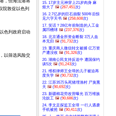
港，但海法港将
15. 17岁主元神穿上21岁肉身 麻
烦大了
🖼️
(
267,451
次)
参议院敦促以色列
16. 2.7亿岁的巨石崩裂 500年后惊
见六字天书
🖼️
(
258,608
次)
17. 笑话？28亿年前制造的人工金
属凹槽球
🖼️
(
237,376
次)
以色列政府启动
18. 北京通金所资金断裂 3万人血
本无归
🖼️
(
91,732
次)
19. 重庆商人微信转文被捕 亿万资
产遭没收
🖼️
(
91,326
次)
，以筛选风险交
20. 湖南公民支持反送中 遭国保约
谈5次
🖼️
(
91,243
次)
21. 维权律师王全璋的儿子被迫再
度失学
🖼️
(
90,732
次)
22. 江苏35万头死猪埋渔村 尸臭熏
天
🖼️
(
90,692
次)
23. 新疆棉花劳改营曝光 百万维族
沦奴工
🖼️
(
90,686
次)
24. 李文足探监王全璋 一行人遇袭
手机被抢
🖼️
(
90,411
次)