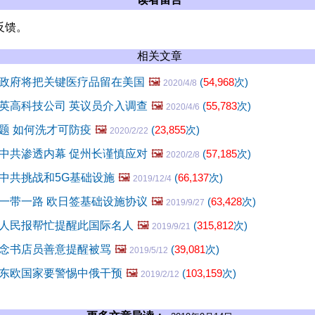
反馈。
相关文章
政府将把关键医疗品留在美国
🖼️
(
54,968
次)
2020/4/8
英高科技公司 英议员介入调查
🖼️
(
55,783
次)
2020/4/6
题 如何洗才可防疫
🖼️
(
23,855
次)
2020/2/22
中共渗透内幕 促州长谨慎应对
🖼️
(
57,185
次)
2020/2/8
中共挑战和5G基础设施
🖼️
(
66,137
次)
2019/12/4
一带一路 欧日签基础设施协议
🖼️
(
63,428
次)
2019/9/27
人民报帮忙提醒此国际名人
🖼️
(
315,812
次)
2019/9/21
念书店员善意提醒被骂
🖼️
(
39,081
次)
2019/5/12
东欧国家要警惕中俄干预
🖼️
(
103,159
次)
2019/2/12