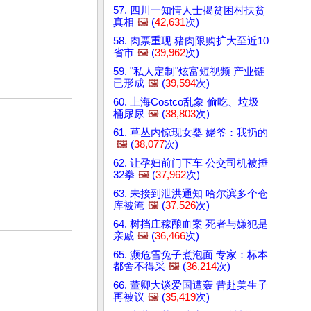
57. 四川一知情人士揭贫困村扶贫
真相
🖼️
(
42,631
次)
58. 肉票重现 猪肉限购扩大至近10
省市
🖼️
(
39,962
次)
59. "私人定制"炫富短视频 产业链
已形成
🖼️
(
39,594
次)
60. 上海Costco乱象 偷吃、垃圾
桶尿尿
🖼️
(
38,803
次)
61. 草丛内惊现女婴 姥爷：我扔的
🖼️
(
38,077
次)
62. 让孕妇前门下车 公交司机被捶
32拳
🖼️
(
37,962
次)
63. 未接到泄洪通知 哈尔滨多个仓
库被淹
🖼️
(
37,526
次)
64. 树挡庄稼酿血案 死者与嫌犯是
亲戚
🖼️
(
36,466
次)
65. 濒危雪兔子煮泡面 专家：标本
都舍不得采
🖼️
(
36,214
次)
66. 董卿大谈爱国遭轰 昔赴美生子
再被议
🖼️
(
35,419
次)