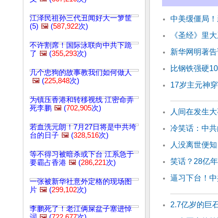
江泽民祖孙三代丑闻好大一箩筐
中美缓僵局！
(5)
🖼️
(
587,922
次)
《圣经》里大
不许割席！国际泳联向中共下跪
新华网明著告
了
🖼️
(
355,293
次)
比钢铁强硬1
几个忠狗的故事教我们如何做人
🖼️
(
225,848
次)
17岁主元神穿
为镇压香港和转移视线 江密命弄
死李鹏
🖼️
(
702,905
次)
人间在发生大
若血洗元朗！7月27日将是中共垮
冷笑话：中共
台的日子
🖼️
(
328,516
次)
人没离世便知
等不得习被暗杀或下台 江系急于
笑话？28亿
要霸占香港
🖼️
(
286,221
次)
逼习下台！中
一张被新华社意外定格的现场图
片
🖼️
(
299,102
次)
2.7亿岁的巨
李鹏死了！老江俩屎盆子塞进悼
词
🖼️
(
722,677
次)