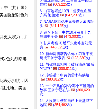
5. 破迷的墓志铭:上帝说让牛顿出
世吧
🖼️
(
663,225
次)
点：中（共）国》
6. 白宫连署超10万！曾庆红血压
美国提醒以色列
升高 险偏瘫
🖼️
(
647,237
次)
7. NASA花11亿美元去摸大象脚趾
头
🖼️
(
641,125
次)
8. 逼习下台！中共10月召开十九
届四中全会
🖼️
(
473,903
次)
共更大权力，并
9. 甘肃考察 习近平头发咋变幻无
穷
🖼️
(
445,529
次)
10. 新华网明著告诉你：习近平被
玩成王沪宁喉舌
🖼️
(
423,230
次)
接管以色列战略港
11. 与你息息相关！破解油画"最后
的审判"
🖼️
(
399,811
次)
12. 冷笑话：中共的需求与供给
🖼️
(
389,812
次)
此表示担忧，因
13. 一个严肃的笑话:邓小平澄清的
军驻扎地。美国
故事 王沪宁还在讲
🖼️
(
360,620
次)
14. 人没离世便知自己上天堂或下
地狱
🖼️
(
354,482
次)