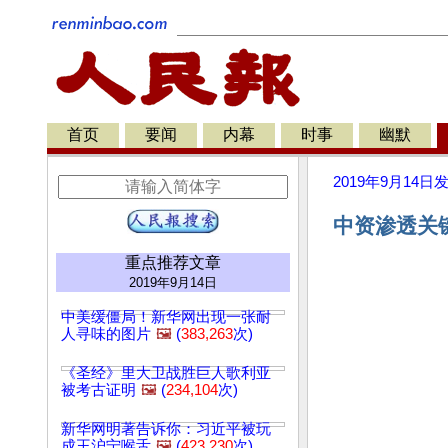
首页
要闻
内幕
时事
幽默
2019年9月14日
中资渗透关键
重点推荐文章
2019年9月14日
中美缓僵局！新华网出现一张耐
人寻味的图片
🖼️
(
383,263
次)
《圣经》里大卫战胜巨人歌利亚
被考古证明
🖼️
(
234,104
次)
新华网明著告诉你：习近平被玩
成王沪宁喉舌
🖼️
(
423,230
次)