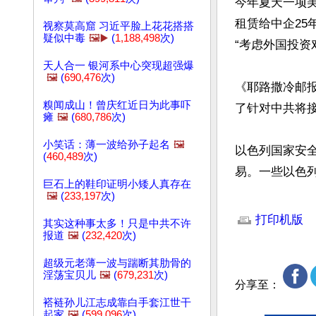
今年夏天一项
租赁给中企25
视察莫高窟 习近平脸上花花搭搭
疑似中毒
🖼️▶️
(
1,188,498
次)
“考虑外国投资
天人合一 银河系中心突现超强爆
🖼️
(
690,476
次)
《耶路撒冷邮
糗闻成山！曾庆红近日为此事吓
了针对中共将接
瘫
🖼️
(
680,786
次)
小笑话：薄一波给孙子起名
🖼️
以色列国家安
(
460,489
次)
易。一些以色
巨石上的鞋印证明小矮人真存在
🖼️
(
233,197
次)
文章网址: http://w
打印机版
其实这种事太多！只是中共不许
报道
🖼️
(
232,420
次)
超级元老薄一波与踹断其肋骨的
淫荡宝贝儿
🖼️
(
679,231
次)
分享至：
褡裢孙儿江志成靠白手套江世干
起家
🖼️
(
599,096
次)