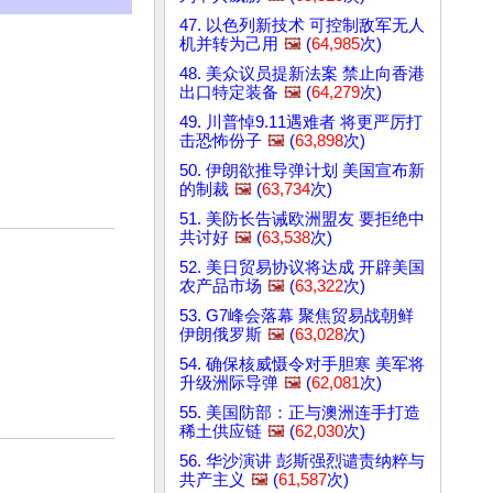
47. 以色列新技术 可控制敌军无人
机并转为己用
🖼️
(
64,985
次)
48. 美众议员提新法案 禁止向香港
出口特定装备
🖼️
(
64,279
次)
49. 川普悼9.11遇难者 将更严厉打
击恐怖份子
🖼️
(
63,898
次)
50. 伊朗欲推导弹计划 美国宣布新
的制裁
🖼️
(
63,734
次)
51. 美防长告诫欧洲盟友 要拒绝中
共讨好
🖼️
(
63,538
次)
52. 美日贸易协议将达成 开辟美国
农产品市场
🖼️
(
63,322
次)
53. G7峰会落幕 聚焦贸易战朝鲜
伊朗俄罗斯
🖼️
(
63,028
次)
54. 确保核威慑令对手胆寒 美军将
升级洲际导弹
🖼️
(
62,081
次)
55. 美国防部：正与澳洲连手打造
稀土供应链
🖼️
(
62,030
次)
56. 华沙演讲 彭斯强烈谴责纳粹与
共产主义
🖼️
(
61,587
次)