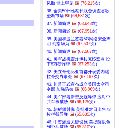
凤胎 世上罕见
🖼️
(
76,215
次)
36. 全美50州检察长联合调查谷歌
垄断市场
🖼️
(
69,531
次)
37. 新闻简述
🖼️
(
68,648
次)
38. 新闻简述
🖼️
(
67,951
次)
39. 美国和波兰签署5G网络安全声
明 剑指华为
🖼️
(
67,507
次)
40. 新闻简述
🖼️
(
67,507
次)
41. 美军战机轰炸伊拉克IS窝点 投
下8万磅炸弹
🖼️
(
67,253
次)
42. 美在哥伦比亚首都开设委内瑞
拉外交办事处
🖼️
(
67,187
次)
43. 川普正式宣布成立美国太空司
令部 加强防御
🖼️
(
66,969
次)
44. 美军部署新型反舰导弹 应对中
共军事威胁
🖼️
(
66,125
次)
45. 朝鲜频射弹 美批准对日出售73
枚拦截导弹
🖼️
(
65,635
次)
46. 中资渗透关键设施 美提醒以色
列中共威胁
🖼️
(
65,310
次)