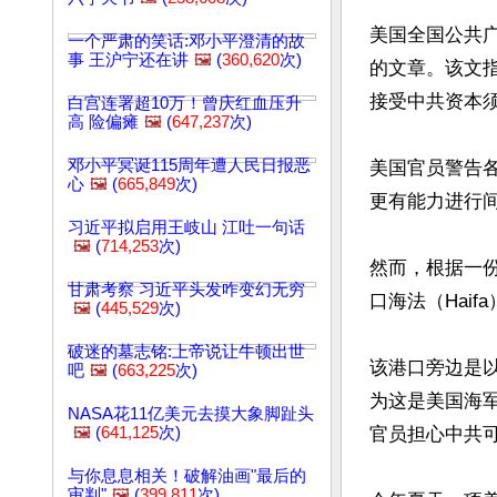
美国全国公共
一个严肃的笑话:邓小平澄清的故
事 王沪宁还在讲
🖼️
(
360,620
次)
的文章。该文
接受中共资本须
白宫连署超10万！曾庆红血压升
高 险偏瘫
🖼️
(
647,237
次)
邓小平冥诞115周年遭人民日报恶
美国官员警告
心
🖼️
(
665,849
次)
更有能力进行间
习近平拟启用王岐山 江吐一句话
🖼️
(
714,253
次)
然而，根据一份
甘肃考察 习近平头发咋变幻无穷
口海法（Haifa
🖼️
(
445,529
次)
破迷的墓志铭:上帝说让牛顿出世
该港口旁边是
吧
🖼️
(
663,225
次)
为这是美国海
NASA花11亿美元去摸大象脚趾头
🖼️
(
641,125
次)
官员担心中共可
与你息息相关！破解油画"最后的
审判"
🖼️
(
399,811
次)