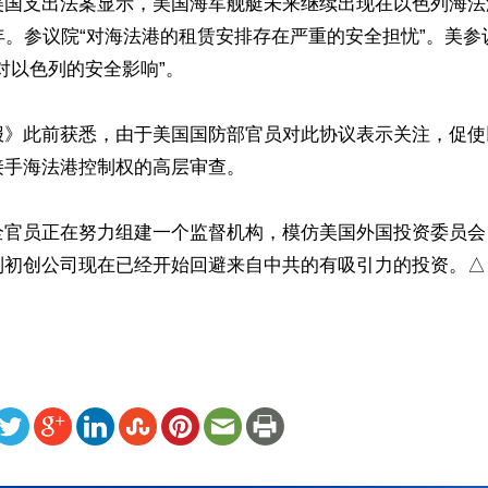
美国支出法案显示，美国海军舰艇未来继续出现在以色列海法
年。参议院“对海法港的租赁安排存在严重的安全担忧”。美
对以色列的安全影响”。

报》此前获悉，由于美国国防部官员对此协议表示关注，促使
手海法港控制权的高层审查。

全官员正在努力组建一个监督机构，模仿美国外国投资委员会
列初创公司现在已经开始回避来自中共的有吸引力的投资。△
ww.renminbao.com/rmb/articles/2019/9/14/69703.html