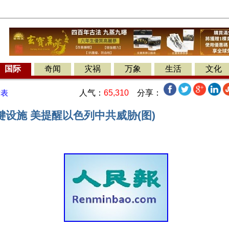
国际
奇闻
灾祸
万象
生活
文化
人气：
65,310
分享：
发表
设施 美提醒以色列中共威胁(图)