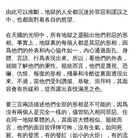
由此可以推斷，地獄的人全都沉迷於罪惡和謬誤之
中，也都面對着各自的慾望。

在天國的光明中，所有地獄之靈顯出他們邪惡的形
相。事實上，地獄裏的每個人都是其惡的形相，因
爲他們的外表和內心協作如一，內心通過面孔、身
體、言語、行爲表現出來。所以，看他們的外表，
就能了解他們的秉性。籠統而言，他們是蔑視、恐
嚇、仇恨、報復的形相，殘暴和冷酷從裏面透現出
來。不過，當他們受到讚揚、恭敬、崇拜時，其面
容會有所緩和，從而露出喜悅滿意之色。

要三言兩語描述他們全部的形相是不可能的，因爲
沒有兩個人是完全一樣的，儘管陷入相同罪惡、住
在同一地獄羣體的人，其面容大體相似。籠統而
言，他們的面目皆猙獰可怖，沒有生氣，如同死
屍。有的發黑，有的發紅（如小的火炬），有的流