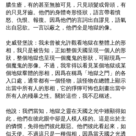
膿生瘡，有的甚至無臉可見，只見頭髮或骨頭，有
的只見牙齒。他們的身體奇形怪狀，語言帶着憤
怒、仇恨、報復。因爲他們的言詞出自謬見，語氣
出自惡欲。一言以蔽之，他們全是地獄的像。

史威登堡說：我未曾被允許觀看地獄在整體上的形
相，我只是被告知，正如整個天國呈現一個人的形
狀，整個地獄也呈現一個魔鬼的形狀，可顯現爲一
個魔鬼的形像。不過，我常得以看見某個地獄或某
個地獄羣體的形相，因爲在稱爲「地獄之門」的各
入口處，通常都有一個怪物，該怪物在總體上顯示
出當中所有人的形相，它的猙獰可怖也刻畫出當中
所有人的殘暴之性。關於這些，我不忍稱述。

他說：我們當知，地獄之靈在天國之光中雖顯得如
此，他們在彼此眼中卻是人模人樣的。這是出於主
的憐憫，免得他們彼此厭惡。他們彼此看起來，如
似天使。不過這只是一種假相，因爲當天國之光透