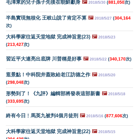
毛澤東的兒子孫子先後在朝鮮獻身
🖼️
(
881,050
次)
2018/5/30
半島實現無核化 王岐山說了肯定不算
🖼️
(
304,164
2018/5/27
次)
大科學家往返天堂地獄 完成神旨意(23)
🖼️
2018/5/23
(
213,427
次)
習近平大連亮出底牌 川普稱是好事
🖼️
(
340,170
次)
2018/5/22
逛景點！中科院井蓋敗給老江訪德之作
🖼️
2018/5/20
(
298,048
次)
形勢到了！《九評》編輯部將發表這部新書
🖼️
2018/5/18
(
333,695
次)
終有今日﹗馬英九被判4個月徒刑
🖼️
(
877,606
次)
2018/5/16
大科學家往返天堂地獄 完成神旨意(22)
🖼️
2018/5/15