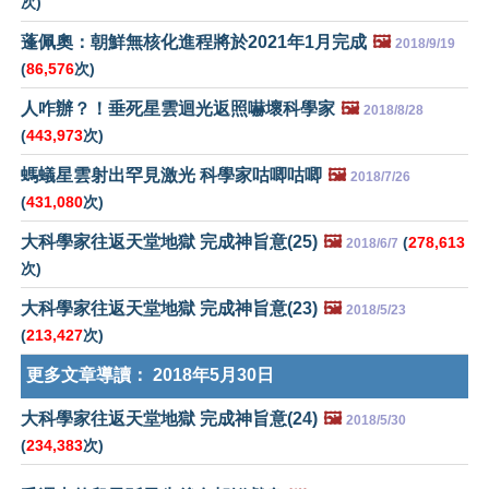
次)
蓬佩奧：朝鮮無核化進程將於2021年1月完成
🖼️
2018/9/19
(
86,576
次)
人咋辦？！垂死星雲迴光返照嚇壞科學家
🖼️
2018/8/28
(
443,973
次)
螞蟻星雲射出罕見激光 科學家咕唧咕唧
🖼️
2018/7/26
(
431,080
次)
大科學家往返天堂地獄 完成神旨意(25)
🖼️
(
278,613
2018/6/7
次)
大科學家往返天堂地獄 完成神旨意(23)
🖼️
2018/5/23
(
213,427
次)
更多文章導讀：
2018年5月30日
大科學家往返天堂地獄 完成神旨意(24)
🖼️
2018/5/30
(
234,383
次)