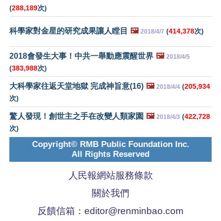
(
288,189
次)
科學家對金星的研究成果讓人瞠目
🖼️
(
414,378
次)
2018/4/7
2018會發生大事！中共一舉動應震醒世界
🖼️
2018/4/5
(
383,988
次)
大科學家往返天堂地獄 完成神旨意(16)
🖼️
(
205,934
2018/4/4
次)
驚人發現！創世主之手在改變人類家園
🖼️
(
422,728
2018/4/3
次)
Copyright© RMB Public Foundation Inc.
All Rights Reserved
人民報網站服務條款
關於我們
反饋信箱：
editor@renminbao.com