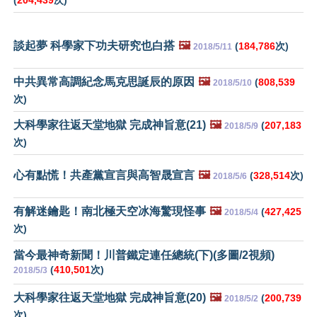
(
204,439
次)
談起夢 科學家下功夫研究也白搭
🖼️
(
184,786
次)
2018/5/11
中共異常高調紀念馬克思誕辰的原因
🖼️
(
808,539
2018/5/10
次)
大科學家往返天堂地獄 完成神旨意(21)
🖼️
(
207,183
2018/5/9
次)
心有點慌！共產黨宣言與高智晟宣言
🖼️
(
328,514
次)
2018/5/6
有解迷鑰匙！南北極天空冰海驚現怪事
🖼️
(
427,425
2018/5/4
次)
當今最神奇新聞！川普鐵定連任總統(下)(多圖/2視頻)
(
410,501
次)
2018/5/3
大科學家往返天堂地獄 完成神旨意(20)
🖼️
(
200,739
2018/5/2
次)