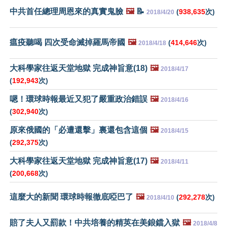
中共首任總理周恩來的真實鬼臉
🖼️
📝
(
938,635
次)
2018/4/20
瘟疫聽喝 四次受命滅掉羅馬帝國
🖼️
(
414,646
次)
2018/4/18
大科學家往返天堂地獄 完成神旨意(18)
🖼️
2018/4/17
(
192,943
次)
嗯！環球時報最近又犯了嚴重政治錯誤
🖼️
2018/4/16
(
302,940
次)
原來俄國的「必遭還擊」裏還包含這個
🖼️
2018/4/15
(
292,375
次)
大科學家往返天堂地獄 完成神旨意(17)
🖼️
2018/4/11
(
200,668
次)
這麼大的新聞 環球時報徹底啞巴了
🖼️
(
292,278
次)
2018/4/10
賠了夫人又罰款！中共培養的精英在美鋃鐺入獄
🖼️
2018/4/8