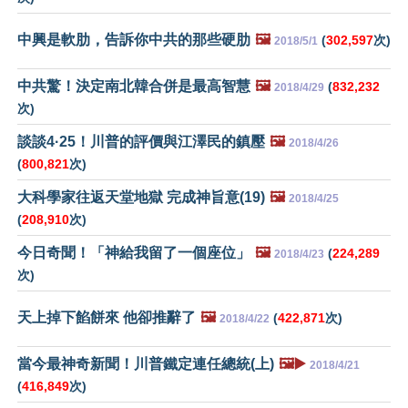
中興是軟肋，告訴你中共的那些硬肋
🖼️
(
302,597
次)
2018/5/1
中共驚！決定南北韓合併是最高智慧
🖼️
(
832,232
2018/4/29
次)
談談4·25！川普的評價與江澤民的鎮壓
🖼️
2018/4/26
(
800,821
次)
大科學家往返天堂地獄 完成神旨意(19)
🖼️
2018/4/25
(
208,910
次)
今日奇聞！「神給我留了一個座位」
🖼️
(
224,289
2018/4/23
次)
天上掉下餡餅來 他卻推辭了
🖼️
(
422,871
次)
2018/4/22
當今最神奇新聞！川普鐵定連任總統(上)
🖼️▶️
2018/4/21
(
416,849
次)