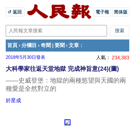
↺ 返回 
電子報
简体版
首頁
分欄目
奇聞
要聞
文章
›
›
|
›
：
2018年5月30日
發表
人氣：
234,383
大科學家往返天堂地獄 完成神旨意(24)(圖)
——史威登堡：地獄的兩種慾望與天國的兩
種愛是全然對立的
於星成