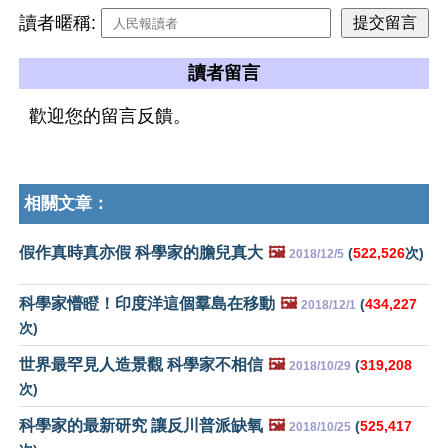
讀者暱稱:
讀者留言
歡迎您的留言反饋。
相關文章：
假作真時真亦假 科學家的膽兒真大
🖼️
(
522,526
次)
2018/12/5
科學家懵瞪！印度洋這個羣島在移動
🖼️
(
434,227
2018/12/1
次)
世界最罕見人造景觀 科學家不相信
🖼️
(
319,208
2018/10/29
次)
科學家的最新研究 讓反川普派缺氧
🖼️
(
525,417
2018/10/25