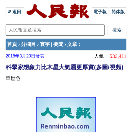
↺ 返回 
電子報
简体版
首頁
分欄目
寰宇
要聞
文章
›
›
|
›
：
2018年3月20日
發表
人氣：
533,411
科學家想象力比木星大氣層更厚實(多圖/視頻)
華世谷