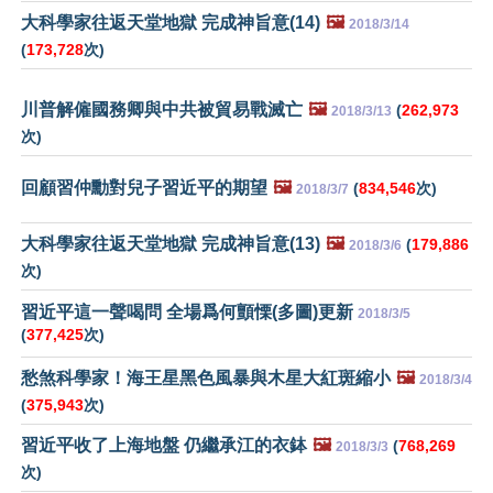
大科學家往返天堂地獄 完成神旨意(14)
🖼️
2018/3/14
(
173,728
次)
川普解僱國務卿與中共被貿易戰滅亡
🖼️
(
262,973
2018/3/13
次)
回顧習仲勳對兒子習近平的期望
🖼️
(
834,546
次)
2018/3/7
大科學家往返天堂地獄 完成神旨意(13)
🖼️
(
179,886
2018/3/6
次)
習近平這一聲喝問 全場爲何顫慄(多圖)更新
2018/3/5
(
377,425
次)
愁煞科學家！海王星黑色風暴與木星大紅斑縮小
🖼️
2018/3/4
(
375,943
次)
習近平收了上海地盤 仍繼承江的衣鉢
🖼️
(
768,269
2018/3/3
次)