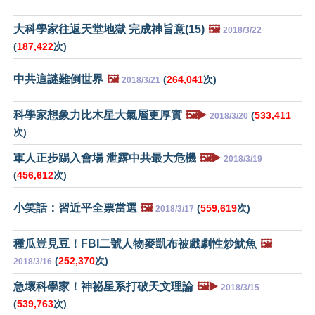
大科學家往返天堂地獄 完成神旨意(15)
🖼️
2018/3/22
(
187,422
次)
中共這謎難倒世界
🖼️
(
264,041
次)
2018/3/21
科學家想象力比木星大氣層更厚實
🖼️▶️
(
533,411
2018/3/20
次)
軍人正步踢入會場 泄露中共最大危機
🖼️▶️
2018/3/19
(
456,612
次)
小笑話：習近平全票當選
🖼️
(
559,619
次)
2018/3/17
種瓜豈見豆！FBI二號人物麥凱布被戲劇性炒魷魚
🖼️
(
252,370
次)
2018/3/16
急壞科學家！神祕星系打破天文理論
🖼️▶️
2018/3/15
(
539,763
次)