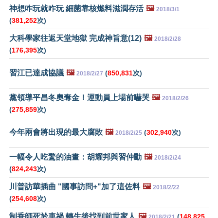
神想咋玩就咋玩 細菌靠核燃料滋潤存活
🖼️
2018/3/1
(
381,252
次)
大科學家往返天堂地獄 完成神旨意(12)
🖼️
2018/2/28
(
176,395
次)
習江已達成協議
🖼️
(
850,831
次)
2018/2/27
黨領導平昌冬奧奪金！運動員上場前嚇哭
🖼️
2018/2/26
(
275,859
次)
今年兩會將出現的最大腐敗
🖼️
(
302,940
次)
2018/2/25
一幅令人吃驚的油畫：胡耀邦與習仲勳
🖼️
2018/2/24
(
824,243
次)
川普訪華插曲 "國事訪問+"加了這佐料
🖼️
2018/2/22
(
254,608
次)
制香師死於車禍 轉生後找到前世家人
🖼️
(
148,825
2018/2/21