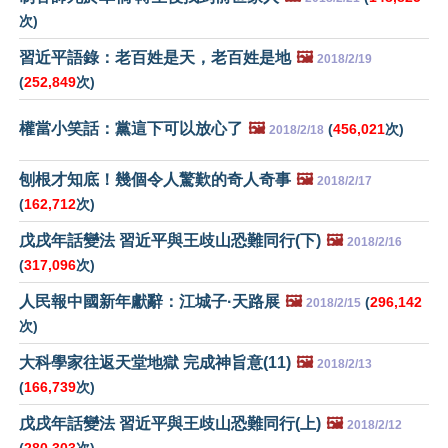
次)
習近平語錄：老百姓是天，老百姓是地
🖼️
2018/2/19
(
252,849
次)
權當小笑話：黨這下可以放心了
🖼️
(
456,021
次)
2018/2/18
刨根才知底！幾個令人驚歎的奇人奇事
🖼️
2018/2/17
(
162,712
次)
戊戌年話變法 習近平與王歧山恐難同行(下)
🖼️
2018/2/16
(
317,096
次)
人民報中國新年獻辭：江城子·天路展
🖼️
(
296,142
2018/2/15
次)
大科學家往返天堂地獄 完成神旨意(11)
🖼️
2018/2/13
(
166,739
次)
戊戌年話變法 習近平與王歧山恐難同行(上)
🖼️
2018/2/12