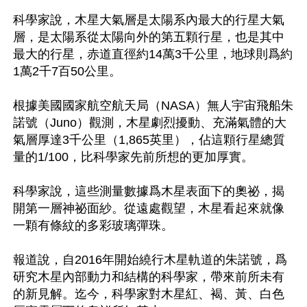
科學家說，木星大氣層是太陽系內最大的行星大氣
層，是太陽系從太陽向外的第五顆行星，也是其中
最大的行星，赤道直徑約14萬3千公里，地球則爲約
1萬2千7百50公里。

根據美國國家航空航天局（NASA）無人宇宙飛船朱
諾號（Juno）觀測，木星劇烈擾動、充滿氣體的大
氣層厚達3千公里（1,865英里），佔這顆行星總質
量的1/100，比科學家先前所想的更加厚實。

科學家說，這些測量數據爲木星表面下的奧祕，揭
開第一層神祕面紗。從遠處觀望，木星看起來就像
一顆有條紋的多彩玻璃彈珠。

報道說，自2016年開始繞行木星軌道的朱諾號，爲
研究木星內部動力和結構的科學家，帶來前所未有
的新見解。迄今，科學家對木星紅、褐、黃、白色