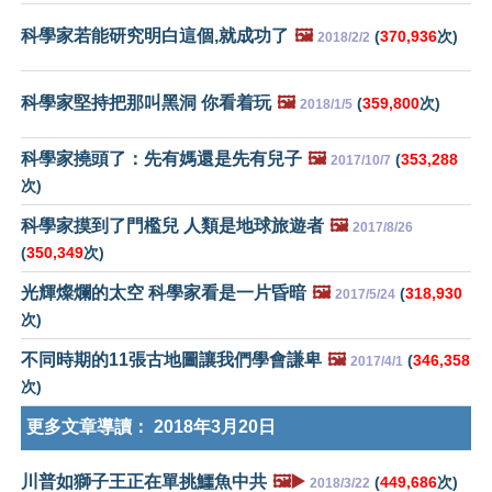
科學家若能研究明白這個,就成功了
🖼️
(
370,936
次)
2018/2/2
科學家堅持把那叫黑洞 你看着玩
🖼️
(
359,800
次)
2018/1/5
科學家撓頭了：先有媽還是先有兒子
🖼️
(
353,288
2017/10/7
次)
科學家摸到了門檻兒 人類是地球旅遊者
🖼️
2017/8/26
(
350,349
次)
光輝燦爛的太空 科學家看是一片昏暗
🖼️
(
318,930
2017/5/24
次)
不同時期的11張古地圖讓我們學會謙卑
🖼️
(
346,358
2017/4/1
次)
更多文章導讀：
2018年3月20日
川普如獅子王正在單挑鱷魚中共
🖼️▶️
(
449,686
次)
2018/3/22