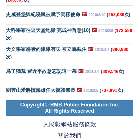
(
280,303
次)
史威登堡與紀曉嵐被賦予同樣使命
🖼️
(
253,089
次)
2018/2/10
大科學家往返天堂地獄 完成神旨意(10)
🖼️
(
172,586
2018/2/8
次)
天文學家掰哧的津津有味 被立馬截住
🖼️
(
360,630
2018/2/7
次)
爲了獨裁 習近平故意忘記這一幕
🖼️
(
809,546
次)
2018/2/6
劉雲山愛將慎海雄任大褲衩臺長
🖼️
(
737,691
次)
2018/2/5
Copyright© RMB Public Foundation Inc.
All Rights Reserved
人民報網站服務條款
關於我們