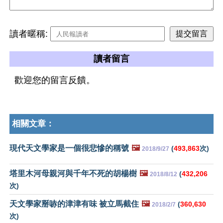
讀者暱稱:
讀者留言
歡迎您的留言反饋。
相關文章：
現代天文學家是一個很悲慘的稱號
🖼️
(
493,863
次)
2018/9/27
塔里木河母親河與千年不死的胡楊樹
🖼️
(
432,206
2018/8/12
次)
天文學家掰哧的津津有味 被立馬截住
🖼️
(
360,630
2018/2/7
次)