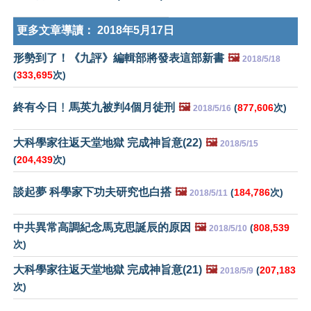
更多文章導讀：
2018年5月17日
形勢到了！《九評》編輯部將發表這部新書
🖼️
2018/5/18
(
333,695
次)
終有今日﹗馬英九被判4個月徒刑
🖼️
(
877,606
次)
2018/5/16
大科學家往返天堂地獄 完成神旨意(22)
🖼️
2018/5/15
(
204,439
次)
談起夢 科學家下功夫研究也白搭
🖼️
(
184,786
次)
2018/5/11
中共異常高調紀念馬克思誕辰的原因
🖼️
(
808,539
2018/5/10
次)
大科學家往返天堂地獄 完成神旨意(21)
🖼️
(
207,183
2018/5/9
次)