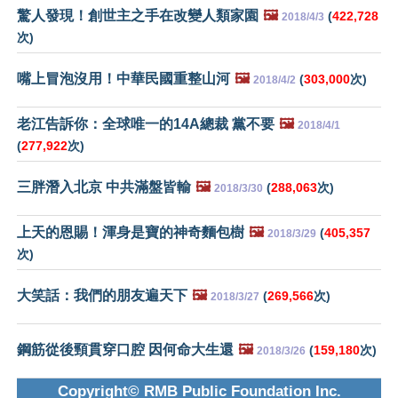
驚人發現！創世主之手在改變人類家園
🖼️
(
422,728
2018/4/3
次)
嘴上冒泡沒用！中華民國重整山河
🖼️
(
303,000
次)
2018/4/2
老江告訴你：全球唯一的14A總裁 黨不要
🖼️
2018/4/1
(
277,922
次)
三胖潛入北京 中共滿盤皆輸
🖼️
(
288,063
次)
2018/3/30
上天的恩賜！渾身是寶的神奇麵包樹
🖼️
(
405,357
2018/3/29
次)
大笑話：我們的朋友遍天下
🖼️
(
269,566
次)
2018/3/27
鋼筋從後頸貫穿口腔 因何命大生還
🖼️
(
159,180
次)
2018/3/26
Copyright© RMB Public Foundation Inc.