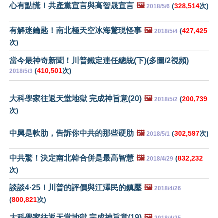
心有點慌！共產黨宣言與高智晟宣言
🖼️
(
328,514
次)
2018/5/6
有解迷鑰匙！南北極天空冰海驚現怪事
🖼️
(
427,425
2018/5/4
次)
當今最神奇新聞！川普鐵定連任總統(下)(多圖/2視頻)
(
410,501
次)
2018/5/3
大科學家往返天堂地獄 完成神旨意(20)
🖼️
(
200,739
2018/5/2
次)
中興是軟肋，告訴你中共的那些硬肋
🖼️
(
302,597
次)
2018/5/1
中共驚！決定南北韓合併是最高智慧
🖼️
(
832,232
2018/4/29
次)
談談4·25！川普的評價與江澤民的鎮壓
🖼️
2018/4/26
(
800,821
次)
大科學家往返天堂地獄 完成神旨意(19)
🖼️