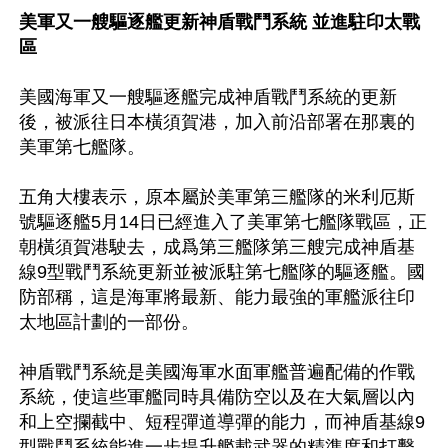
美軍又一艘驅逐艦更新神盾戰鬥系統 並進駐印太戰
區
美國海軍又一艘驅逐艦完成神盾戰鬥系統的更新
後，被派往日本橫須賀港，加入前沿部署在那裏的
美軍第七艦隊。

五角大樓表示，原本屬於美軍第三艦隊的米利厄斯
號驅逐艦5月14日已經進入了美軍第七艦隊戰區，正
朝橫須賀港駛去，成爲第三艦隊第三艘完成神盾基
線9型戰鬥系統更新並被派駐第七艦隊的驅逐艦。國
防部稱，這是海軍將最新、能力最強的軍艦派往印
太地區計劃的一部份。

神盾戰鬥系統是美國海軍水面軍艦普遍配備的作戰
系統，使這些軍艦同時具備防空以及在大氣層以內
和上空攔截中、短程彈道導彈的能力，而神盾基線9
型戰鬥系統能進一步提升艦載武器的精準度和打擊