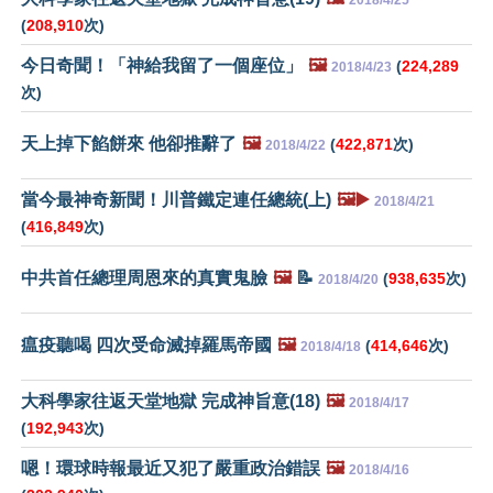
2018/4/25
(
208,910
次)
今日奇聞！「神給我留了一個座位」
🖼️
(
224,289
2018/4/23
次)
天上掉下餡餅來 他卻推辭了
🖼️
(
422,871
次)
2018/4/22
當今最神奇新聞！川普鐵定連任總統(上)
🖼️▶️
2018/4/21
(
416,849
次)
中共首任總理周恩來的真實鬼臉
🖼️
📝
(
938,635
次)
2018/4/20
瘟疫聽喝 四次受命滅掉羅馬帝國
🖼️
(
414,646
次)
2018/4/18
大科學家往返天堂地獄 完成神旨意(18)
🖼️
2018/4/17
(
192,943
次)
嗯！環球時報最近又犯了嚴重政治錯誤
🖼️
2018/4/16