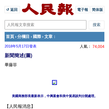
↺ 返回 
電子報
简体版
首頁
分欄目
國際
文章
›
›
›
：
2018年5月17日
發表
人氣：
74,004
新聞簡述(圖)
畢藤菲
【人民報消息】
