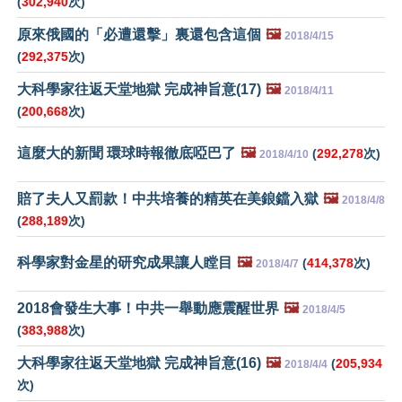
(
302,940
次)
原來俄國的「必遭還擊」裏還包含這個
🖼️
2018/4/15
(
292,375
次)
大科學家往返天堂地獄 完成神旨意(17)
🖼️
2018/4/11
(
200,668
次)
這麼大的新聞 環球時報徹底啞巴了
🖼️
(
292,278
次)
2018/4/10
賠了夫人又罰款！中共培養的精英在美鋃鐺入獄
🖼️
2018/4/8
(
288,189
次)
科學家對金星的研究成果讓人瞠目
🖼️
(
414,378
次)
2018/4/7
2018會發生大事！中共一舉動應震醒世界
🖼️
2018/4/5
(
383,988
次)
大科學家往返天堂地獄 完成神旨意(16)
🖼️
(
205,934
2018/4/4
次)