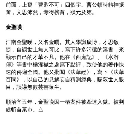
前面，上寫「曹鼐不可」四個字。曹公頓時精神振
奮，文思沛然，奪得榜首，狀元及第。

金聖嘆
江南金聖嘆，又名金喟。其人學識廣博，才思敏
捷，自詡世上無人可比，寫下許多污穢的淫書，來
顯示自己的才華不凡。他在《西廂記》、《水滸
傳》等書中極淫穢之處寫下點評，致使他的著作快
速的傳遍全國。他又批閱《法華經》，寫下《法華
百問》，以自己的見解妄自猜測經典，矇蔽世人眼
目，誤導無數芸芸衆生。

順治辛丑年，金聖嘆因一樁案件被牽連入獄。被判