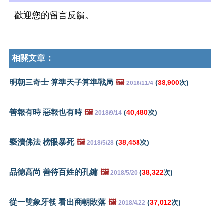
歡迎您的留言反饋。
相關文章：
明朝三奇士 算準天子算準戰局
🖼️
(
38,900
次)
2018/11/4
善報有時 惡報也有時
🖼️
(
40,480
次)
2018/9/14
褻瀆佛法 榜眼暴死
🖼️
(
38,458
次)
2018/5/28
品德高尚 善待百姓的孔鏞
🖼️
(
38,322
次)
2018/5/20
從一雙象牙筷 看出商朝敗落
🖼️
(
37,012
次)
2018/4/22