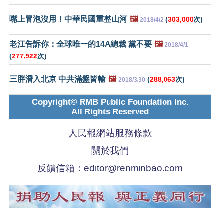
嘴上冒泡沒用！中華民國重整山河
🖼️
(
303,000
次)
2018/4/2
老江告訴你：全球唯一的14A總裁 黨不要
🖼️
2018/4/1
(
277,922
次)
三胖潛入北京 中共滿盤皆輸
🖼️
(
288,063
次)
2018/3/30
Copyright© RMB Public Foundation Inc.
All Rights Reserved
人民報網站服務條款
關於我們
反饋信箱：
editor@renminbao.com