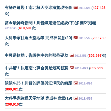
有解迷鑰匙！南北極天空冰海驚現怪事
🖼️
(
427,425
2018/5/4
次)
當今最神奇新聞！川普鐵定連任總統(下)(多圖/2視頻)
(
410,501
次)
2018/5/3
大科學家往返天堂地獄 完成神旨意(20)
🖼️
(
200,739
2018/5/2
次)
中興是軟肋，告訴你中共的那些硬肋
🖼️
(
302,597
次)
2018/5/1
中共驚！決定南北韓合併是最高智慧
🖼️
(
832,232
2018/4/29
次)
談談4·25！川普的評價與江澤民的鎮壓
🖼️
2018/4/26
(
800,821
次)
大科學家往返天堂地獄 完成神旨意(19)
🖼️
2018/4/25
(
208,910
次)