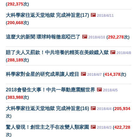
(
292,375
次)
大科學家往返天堂地獄 完成神旨意(17)
🖼️
2018/4/11
(
200,668
次)
這麼大的新聞 環球時報徹底啞巴了
🖼️
(
292,278
次)
2018/4/10
賠了夫人又罰款！中共培養的精英在美鋃鐺入獄
🖼️
2018/4/8
(
288,189
次)
科學家對金星的研究成果讓人瞠目
🖼️
(
414,378
次)
2018/4/7
2018會發生大事！中共一舉動應震醒世界
🖼️
2018/4/5
(
383,988
次)
大科學家往返天堂地獄 完成神旨意(16)
🖼️
(
205,934
2018/4/4
次)
驚人發現！創世主之手在改變人類家園
🖼️
(
422,728
2018/4/3
次)