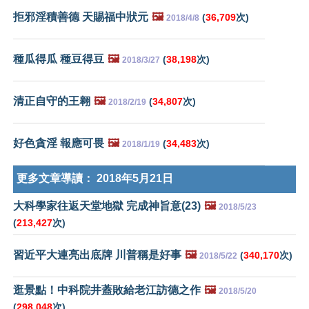
拒邪淫積善德 天賜福中狀元
🖼️
(
36,709
次)
2018/4/8
種瓜得瓜 種豆得豆
🖼️
(
38,198
次)
2018/3/27
清正自守的王翱
🖼️
(
34,807
次)
2018/2/19
好色貪淫 報應可畏
🖼️
(
34,483
次)
2018/1/19
更多文章導讀：
2018年5月21日
大科學家往返天堂地獄 完成神旨意(23)
🖼️
2018/5/23
(
213,427
次)
習近平大連亮出底牌 川普稱是好事
🖼️
(
340,170
次)
2018/5/22
逛景點！中科院井蓋敗給老江訪德之作
🖼️
2018/5/20
(
298,048
次)