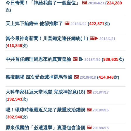
今日奇聞！「神給我留了一個座位」
🖼️
(
224,289
2018/4/23
次)
天上掉下餡餅來 他卻推辭了
🖼️
(
422,871
次)
2018/4/22
當今最神奇新聞！川普鐵定連任總統(上)
🖼️▶️
2018/4/21
(
416,849
次)
中共首任總理周恩來的真實鬼臉
🖼️
📝
(
938,635
次)
2018/4/20
瘟疫聽喝 四次受命滅掉羅馬帝國
🖼️
(
414,646
次)
2018/4/18
大科學家往返天堂地獄 完成神旨意(18)
🖼️
2018/4/17
(
192,943
次)
嗯！環球時報最近又犯了嚴重政治錯誤
🖼️
2018/4/16
(
302,940
次)
原來俄國的「必遭還擊」裏還包含這個
🖼️
2018/4/15