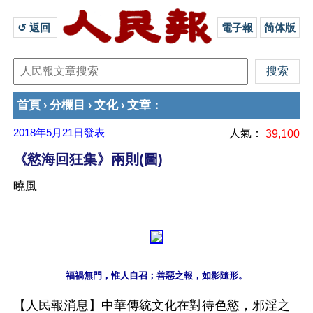
↺ 返回 
電子報
简体版
首頁
分欄目
文化
文章
›
›
›
：
2018年5月21日
發表
人氣：
39,100
《慾海回狂集》兩則(圖)
曉風
【人民報消息】中華傳統文化在對待色慾，邪淫之