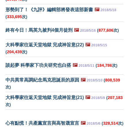
形勢到了！《九評》編輯部將發表這部新書
🖼️
2018/5/18
(
333,695
次)
終有今日﹗馬英九被判4個月徒刑
🖼️
(
877,606
次)
2018/5/16
大科學家往返天堂地獄 完成神旨意(22)
🖼️
2018/5/15
(
204,439
次)
談起夢 科學家下功夫研究也白搭
🖼️
(
184,786
次)
2018/5/11
中共異常高調紀念馬克思誕辰的原因
🖼️
(
808,539
2018/5/10
次)
大科學家往返天堂地獄 完成神旨意(21)
🖼️
(
207,183
2018/5/9
次)
心有點慌！共產黨宣言與高智晟宣言
🖼️
(
328,514
次)
2018/5/6