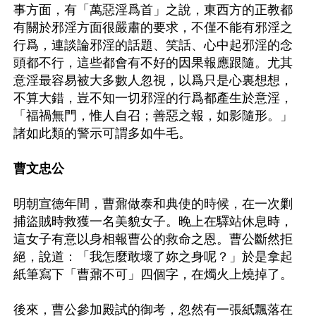
事方面，有「萬惡淫爲首」之說，東西方的正教都
有關於邪淫方面很嚴肅的要求，不僅不能有邪淫之
行爲，連談論邪淫的話題、笑話、心中起邪淫的念
頭都不行，這些都會有不好的因果報應跟隨。尤其
意淫最容易被大多數人忽視，以爲只是心裏想想，
不算大錯，豈不知一切邪淫的行爲都產生於意淫，
「福禍無門，惟人自召；善惡之報，如影隨形。」
諸如此類的警示可謂多如牛毛。

曹文忠公
明朝宣德年間，曹鼐做泰和典使的時候，在一次剿
捕盜賊時救獲一名美貌女子。晚上在驛站休息時，
這女子有意以身相報曹公的救命之恩。曹公斷然拒
絕，說道：「我怎麼敢壞了妳之身呢？」於是拿起
紙筆寫下「曹鼐不可」四個字，在燭火上燒掉了。

後來，曹公參加殿試的御考，忽然有一張紙飄落在